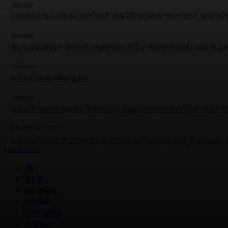
ଆମ ସହର
ସୋଆରେ ଆନ୍ତର୍ଜାତୀୟ ସମ୍ମିଳନୀ ‘ଆଇସିସିଏମ୍‌ଇଏସ୍‌ଏଚ୍‌–୨୦୨୬’ ଉଦ୍‌ଘାଟି
ଆମ ସହର
ଶିଳ୍ପ ବାୟୋଟେକ୍ନୋଲୋଜି କ୍ଷେତ୍ରରେ ମିଳିତ ଗବେଷଣା ପାଇଁ ସୋଆ ଓ କେବି
ଆମ ସମାଜ
ତମ ପରି ବନ୍ଧୁ ସଭିଙ୍କୁ ମିଳୁ
ଆମ ସହର
ସମ୍ ନର୍ସିଂ କଲେଜ ପକ୍ଷରୁ ‘ସିଷ୍ଟମାଟିକ୍ ରିଭ୍ୟୁ ଓ ମେଟା-ଆନାଲିସିସ୍‌’ ଶୀର
UNCATEGORIZED
ଧର୍ମେନ୍ଦ୍ର ଇସ୍ତଫା ଦେଇନାହାନ୍ତି, ଦେଶର ଛାତ୍ରଛାତ୍ରୀ ତାଙ୍କୁ ବିଦା କଲେ :
Load more
HOME
ଖବର
ବଡ଼ ଖବର
ରାଜନୀତି
ଦେଶ ଦୁନିଆ
ଅପରାଧ