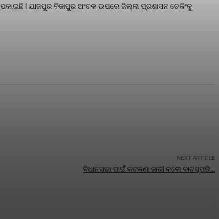
େ ପକାଇଛି l ଯାଜପୁର ବିଜାପୁର ଅଂଚଳ ଉପରେ ଜିଲ୍ଲା ପ୍ରଶାସନ ଚେକିଂକୁ
NEXT ARTICLE
ବିଧାନସଭା ପାଇଁ କଟକଣା ଜାରୀ କଲେ ବାଚସ୍ପତି…