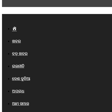
Home
ଖବର
ବଡ଼ ଖବର
ରାଜନୀତି
ଦେଶ ଦୁନିଆ
ଅପରାଧ
ଆମ ସମାଜ