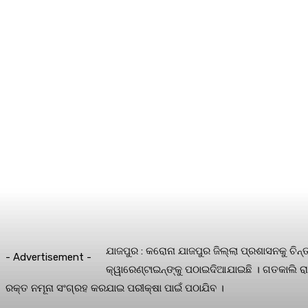
ଯାଜପୁର : କରୋନା ଯାଜପୁର ଜିଲ୍ଲା ପ୍ରଶାସନକୁ ଚିନ
- Advertisement -
କ୍ୱାରେଣ୍ଟାଇନ୍‌ଙ୍କୁ ପଠାଇଦିଆଯାଇଛି । ଗତକାଲି ର
ରକ୍ତ ନମୂନା ସଂଗ୍ରହ କରଯାଇ ପରୀକ୍ଷା ପାଇଁ ପଠାଯିବ ।