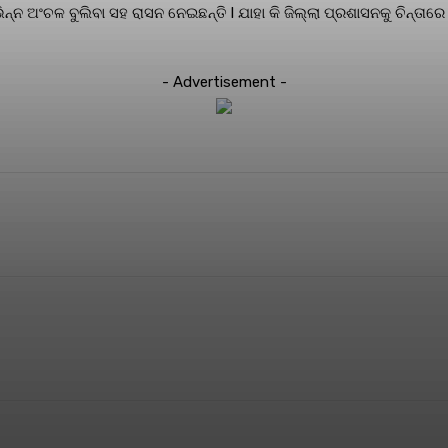
ନ ଅଂଚଳ ବୁଲିବା ସହ ରାସନ ନେଇଛନ୍ତି l ଯାହା କି ଜିଲ୍ଲା ପ୍ରଶାସନକୁ ଚିନ୍ତାର
- Advertisement -
terest
WhatsApp