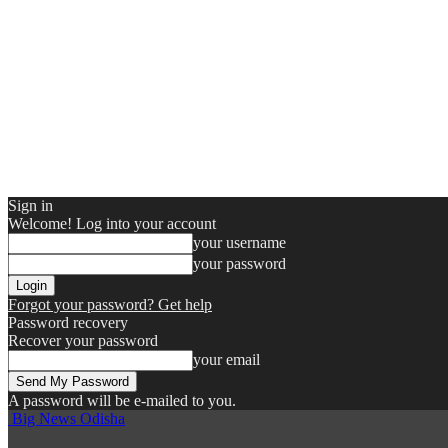
Sign in
Welcome! Log into your account
your username
your password
Forgot your password? Get help
Password recovery
Recover your password
your email
A password will be e-mailed to you.
Big News Odisha