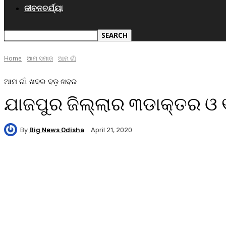
ଜୀବନଚର୍ଯ୍ୟା
Home
ଆମ ସମାଜ
ଆମ ଗାଁ
ଆମ ଗାଁ
ଖବର
ବଡ଼ ଖବର
ଯାଜପୁର ଜିଲ୍ଲାର ୩ଡାକ୍ତର ଓ ୧୯
By
Big News Odisha
April 21, 2020
Facebook
Twitter
Pinterest
WhatsA