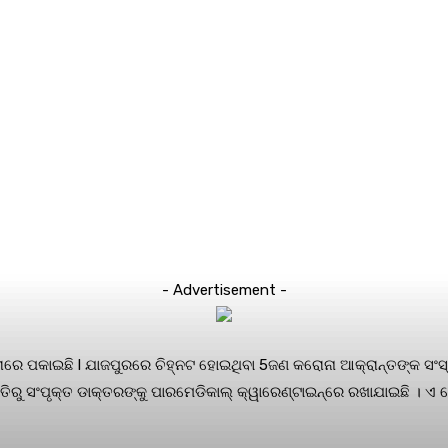
- Advertisement -
୍ତାରେ ପକାଇଛି l ଯାଜପୁରରେ ଚିହ୍ନଟ ହୋଇଥିବା 5ଜଣ କରୋନା ଆକ୍ରାନ୍ତଙ୍କ ସଂସ୍
ାତିରୁ ସଂପୃକ୍ତ ଡାକ୍ତରଙ୍କୁ ପାରମେଡିକାଲ୍ କ୍ୱାରେଣ୍ଟାଇନ୍‌ରେ ରଖାଯାଇଛି । 