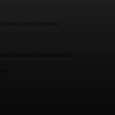
ତ
ସି ମଧ୍ୟରେ ବୁଝାମଣାପତ୍ର ସ୍ୱାକ୍ଷରିତ
୍ଷକ ଫ୍ୟାକଲ୍ଟି ଡେଭେଲପ୍‌ମେଂଟ ପ୍ରୋଗ୍ରାମ ଆୟୋଜିତ
 ଭକ୍ତ