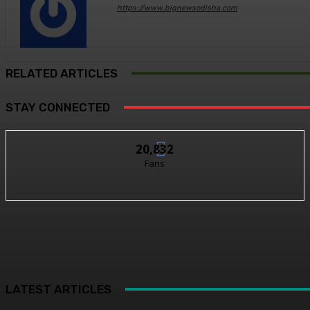
https://www.bignewsodisha.com
RELATED ARTICLES
STAY CONNECTED
20,832
Fans
LATEST ARTICLES