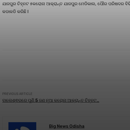
ଯାଜପୁର ଚିହ୍ନଟ ୫କରୋନା ଆକ୍ରାନ୍ତ ଯାଜପୁର ମେଡିକାଲ, ପୌର ପରିଷଦର ବିଭିନ୍
କଡାକଡି କରିଛି l
Share
Facebook
Twitter
Pin
PREVIOUS ARTICLE
ବାଲେଶ୍ଵରରେ ପୁଣି 5 ଜଣ ନୂଆ କରୋନା ଆକ୍ରାନ୍ତ ଚିହ୍ନଟ…
Big News Odisha