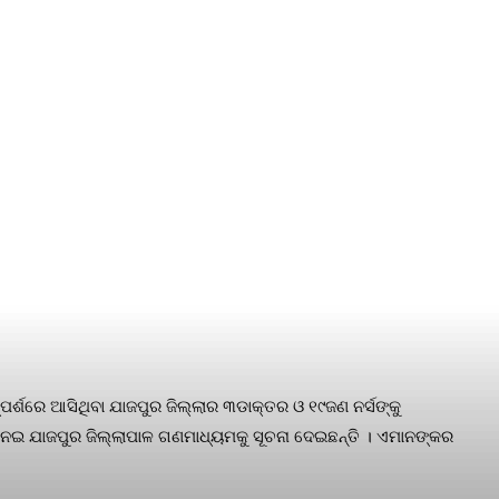
ପର୍ଶରେ ଆସିଥିବା ଯାଜପୁର ଜିଲ୍ଲାର ୩ଡାକ୍ତର ଓ ୧୯ଜଣ ନର୍ସଙ୍କୁ
ଏ ନେଇ ଯାଜପୁର ଜିଲ୍ଲାପାଳ ଗଣମାଧ୍ୟମକୁ ସୂଚନା ଦେଇଛନ୍ତି । ଏମାନଙ୍କର