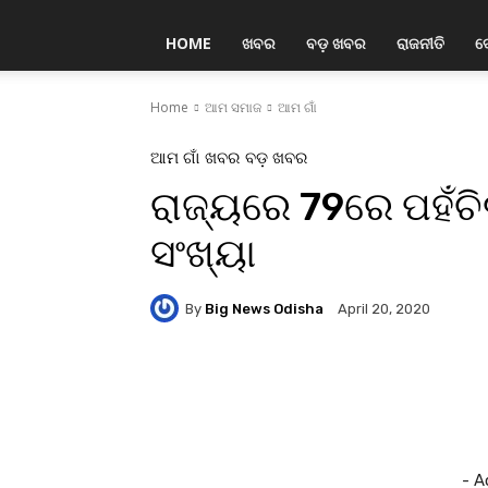
HOME
ଖବର
ବଡ଼ ଖବର
ରାଜନୀତି
ଦ
Home
ଆମ ସମାଜ
ଆମ ଗାଁ
ଆମ ଗାଁ
ଖବର
ବଡ଼ ଖବର
ରାଜ୍ୟରେ 79ରେ ପହଁଚି
ସଂଖ୍ୟା
By
Big News Odisha
April 20, 2020
Facebook
Twitter
Pi
- A