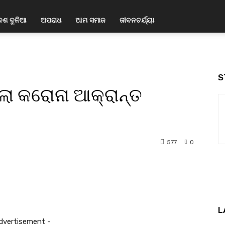
େଶ ଦୁନିଆ
ଅପରାଧ
ଆମ ସମାଜ
ଜୀବନଚର୍ଯ୍ୟା
S
ଲା କରୋନା ଆକ୍ରାନ୍ତ
577
0
nterest
WhatsApp
L
dvertisement -