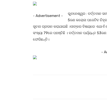
ଭୁବନେଶ୍ୱର : ବର୍ତ୍ତମାନ ସ
- Advertisement -
5ଜଣ କରୋନା ପଜେଟିବ ଚିହ୍ନଟ
ସୂଚନା ପ୍ରଦାନ କରାଯାଇଛି ।ତାଙ୍କର ବିଷୟରେ ଏଯାଏଁ କ
ସଂଖ୍ୟା 79ରେ ପହଞ୍ଚିଛି । ବର୍ତ୍ତମାନ ପର୍ଯ୍ୟନ୍ତ 53
ଫେରିଛନ୍ତି।
- A
Facebook
T
Share