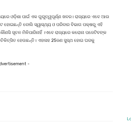
ମୟରେ ଓଡ଼ିଶା ପାଇଁ ଏକ ଗୁରୁତ୍ୱପୂର୍ଣ୍ଣ ଖବର। ରାଜ୍ୟରେ ଏବେ ଆଉ
 ହୋଇଛନ୍ତି ବୋଲି ସ୍ୱାସ୍ଥ୍ୟ ଓ ପରିବାର ବିଭାଗ ପକ୍ଷରୁ ଏହି
ୌଣସି ସୂଚନ ମିଳିପାରିନାହିଁ ।ଏବେ ରାଜ୍ୟରେ କରୋନା ପଜେଟିବଙ୍କ
ଜଣ ଚିକିତ୍ସିତ ହେଉଛନ୍ତି। ଏହାସହ 25ଜଣ ସୁସ୍ଥ ହୋଇ ଘରକୁ
dvertisement -
witter
Pinterest
WhatsApp
L