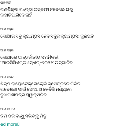
ରାଜନୀତି
ଗଣଶିକ୍ଷା ମନ୍ତ୍ରୀ ଇସ୍ତଫା ନଦେଲେ ଘରୁ
ବାହାରିପାରିବେ ନାହିଁ
ଆମ ସହର
ସୋଆର ସବୁ କ୍ୟାମ୍ପସ ହେବ ସବୁଜ କ୍ୟାମ୍ପସ: କୁଳପତି
ଆମ ସହର
ସୋଆରେ ଆନ୍ତର୍ଜାତୀୟ ସମ୍ମିଳନୀ
‘ଆଇସିସିଏମ୍‌ଇଏସ୍‌ଏଚ୍‌–୨୦୨୬’ ଉଦ୍‌ଘାଟିତ
ଆମ ସହର
ଶିଳ୍ପ ବାୟୋଟେକ୍ନୋଲୋଜି କ୍ଷେତ୍ରରେ ମିଳିତ
ଗବେଷଣା ପାଇଁ ସୋଆ ଓ କେବିସି ମଧ୍ୟରେ
ବୁଝାମଣାପତ୍ର ସ୍ୱାକ୍ଷରିତ
ଆମ ସମାଜ
ତମ ପରି ବନ୍ଧୁ ସଭିଙ୍କୁ ମିଳୁ
oad more