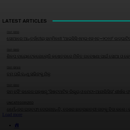
LATEST ARTICLES
ଆମ ସହର
ସୋଆରେ ଆନ୍ତର୍ଜାତୀୟ ସମ୍ମିଳନୀ ‘ଆଇସିସିଏମ୍‌ଇଏସ୍‌ଏଚ୍‌–୨୦୨୬’ ଉଦ୍‌ଘାଟି
ଆମ ସହର
ଶିଳ୍ପ ବାୟୋଟେକ୍ନୋଲୋଜି କ୍ଷେତ୍ରରେ ମିଳିତ ଗବେଷଣା ପାଇଁ ସୋଆ ଓ କେବି
ଆମ ସମାଜ
ତମ ପରି ବନ୍ଧୁ ସଭିଙ୍କୁ ମିଳୁ
ଆମ ସହର
ସମ୍ ନର୍ସିଂ କଲେଜ ପକ୍ଷରୁ ‘ସିଷ୍ଟମାଟିକ୍ ରିଭ୍ୟୁ ଓ ମେଟା-ଆନାଲିସିସ୍‌’ ଶୀର
UNCATEGORIZED
ଧର୍ମେନ୍ଦ୍ର ଇସ୍ତଫା ଦେଇନାହାନ୍ତି, ଦେଶର ଛାତ୍ରଛାତ୍ରୀ ତାଙ୍କୁ ବିଦା କଲେ :
Load more
HOME