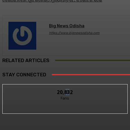
ଦେଶରେ ନବୀନ ପୁଣି ଶ୍ରେଷ୍ଠ ମୁଖ୍ୟମନ୍ତ୍ରୀ : ସି ଭୋଟର ସର୍ଭେ
Big News Odisha
https://www.bignewsodisha.com
RELATED ARTICLES
STAY CONNECTED
20,832
Fans