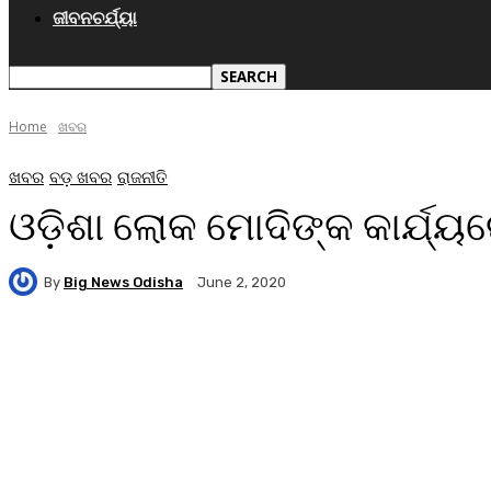
ଜୀବନଚର୍ଯ୍ୟା
Home
ଖବର
ଖବର
ବଡ଼ ଖବର
ରାଜନୀତି
ଓଡ଼ିଶା ଲୋକ ମୋଦିଙ୍କ କାର୍ଯ୍ୟର
By
Big News Odisha
June 2, 2020
Facebook
Twitter
Pinterest
WhatsA