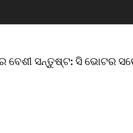
େ ବେଶୀ ସନ୍ତୁଷ୍ଟ: ସି ଭୋଟର ସର୍
pp