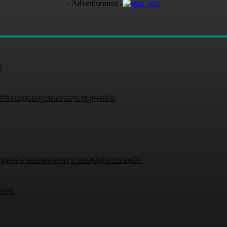
- Advertisement -
ତ
ସି ମଧ୍ୟରେ ବୁଝାମଣାପତ୍ର ସ୍ୱାକ୍ଷରିତ
୍ଷକ ଫ୍ୟାକଲ୍ଟି ଡେଭେଲପ୍‌ମେଂଟ ପ୍ରୋଗ୍ରାମ ଆୟୋଜିତ
 ଭକ୍ତ