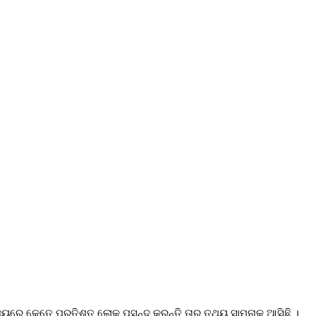
ଜ୍ୟରେ କେତେ ପ୍ରତିଶତ ଲୋକ ପସନ୍ଦ କରନ୍ତି ତାର ତଥ୍ୟ ସାମ୍ନାକୁ ଆସିଛି ।