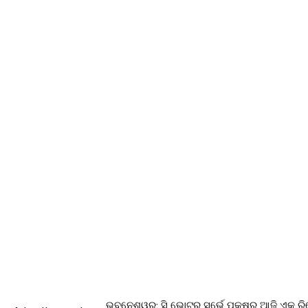
ଭୁବନେଶ୍ୱର: ସି ଭୋଟର ସର୍ଭେ ପକ୍ଷରୁ ଆଜି ଏକ ରିପ