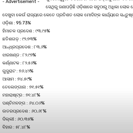
- Advertisement -
ସେଥିରୁ ଜଣାପଡ଼ିଛି ଓଡ଼ିଶାରେ ସବୁଠାରୁ ଅଧିକା ଲୋକ
ଦେଖୁବା କେଉଁ ରାଜ୍ୟରେ କେତେ ପ୍ରତିଶତ ଲୋକ ମୋଦିଙ୍କ କାର୍ଯ୍ୟରେ ସନ୍ତୁଷ୍
ଓଡ଼ିଶା : 95:73%
ହିମାଚଳ ପ୍ରଦେଶ : ୯୩.୯୫%
ଛତିଶଗଡ଼ : ୯୨.୭୩%
ଆନ୍ଧ୍ରପ୍ରଦେଶ : ୮୩.୬%
ଝାରଖଣ୍ଡ : ୮୨.୯୭%
କର୍ଣ୍ଣାଟକ : ୮୨.୫୬%
ଗୁଜୁରାଟ : ୭୬.୪୨%
ଆସାମ : ୭୪.୫୯%
ତେଲେଙ୍ଗାନା : ୭୧.୫୧%
ମହାରାଷ୍ଟ୍ର : ୭୧.୪୮%
ପଶ୍ଚିମବଙ୍ଗ : ୬୪.୦୬%
ଉତରପ୍ରଦେଶ : ୬୦.୬୮%
ଦିଲ୍ଲୀ : ୬୦.୩୫%
ବିହାର : ୫୮.୪୮%