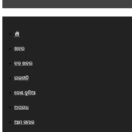
Home
ଖବର
ବଡ଼ ଖବର
ରାଜନୀତି
ଦେଶ ଦୁନିଆ
ଅପରାଧ
ଆମ ସମାଜ