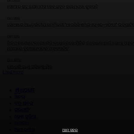
ସୋଆର ସବୁ କ୍ୟାମ୍ପସ ହେବ ସବୁଜ କ୍ୟାମ୍ପସ: କୁଳପତି
ଆମ ସହର
ସୋଆରେ ଆନ୍ତର୍ଜାତୀୟ ସମ୍ମିଳନୀ ‘ଆଇସିସିଏମ୍‌ଇଏସ୍‌ଏଚ୍‌–୨୦୨୬’ ଉଦ୍‌ଘାଟି
ଆମ ସହର
ଶିଳ୍ପ ବାୟୋଟେକ୍ନୋଲୋଜି କ୍ଷେତ୍ରରେ ମିଳିତ ଗବେଷଣା ପାଇଁ ସୋଆ ଓ କେବ
ମଧ୍ୟରେ ବୁଝାମଣାପତ୍ର ସ୍ୱାକ୍ଷରିତ
ଆମ ସମାଜ
ତମ ପରି ବନ୍ଧୁ ସଭିଙ୍କୁ ମିଳୁ
Load more
HOME
ଖବର
ବଡ଼ ଖବର
ରାଜନୀତି
ଦେଶ ଦୁନିଆ
ଅପରାଧ
ଆମ ସମାଜ
ଆମ ସହର