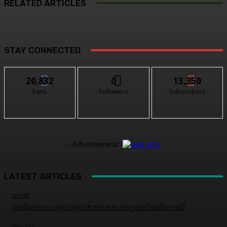
RELATED ARTICLES
STAY CONNECTED
20,832
0
13,350
Fans
Followers
Subscribers
- Advertisement -
LATEST ARTICLES
ରାଜନୀତି
ଗଣଶିକ୍ଷା ମନ୍ତ୍ରୀ ଇସ୍ତଫା ନଦେଲେ ଘରୁ ବାହାରିପାରିବେ ନାହିଁ
ଆମ ସହର