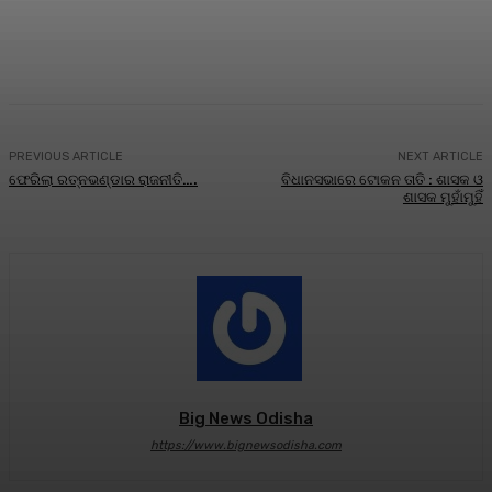
Facebook
Twitter
Pinterest
WhatsA
PREVIOUS ARTICLE
NEXT ARTICLE
ଫେରିଲା ରତ୍ନଭଣ୍ଡାର ରାଜନୀତି….
ବିଧାନସଭାରେ ଟୋକନ ତାତି : ଶାସକ ଓ
ଶାସକ ମୁହାଁମୁହିଁ
Big News Odisha
https://www.bignewsodisha.com