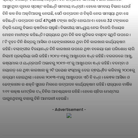
ଆସୁନଥିବା ଗୃହରେ ସ୍ପଷ୍ଟ କରିଛନ୍ତି ସମବାୟ ମନ୍ତ୍ରୀ। ହେଲେ ସମବାୟ ବିଭାଗ ଯେଉଁ
ଚିନି କଳ ନିଜ ଅକ୍ତିଆରକୁ ନେଇଛି, ସେଠି ଉତ୍ପାଦନ ଓ ବିକ୍ରି ନେଇ ସମସ୍ୟା ଥିବା ସେ
କହିଛନ୍ତି। ଉତ୍ପାଦନ ପାଇଁ 47ରୁ48 ଟଙ୍କା ଖର୍ଚ୍ଚ ହୋଇଥାଏ। ହେଲେ 32 ଟଙ୍କାରେ
ବିକ୍ରି ଯୋଗୁ ବିଭାଗ କ୍ଷତିରେ ଚାଲୁଛି। ବିଭାଗୀୟ ସମନ୍ୱୟ ନେଇ ବିଜେପି ବିଧାୟକ
ମୋହନ ମାଝୀଙ୍କ କହିଛନ୍ତି l ରାଜ୍ୟରେ ଥିବା ଚିନି କଳ ଗୁଡିକର ବାସ୍ତବ ସ୍ଥିତି ଉପରେ।
୮ଟି ବୃହତ ଚିନି ଶିଳ୍ପରୁ ଆସିକା ଓ ଢେଙ୍କାନାଳରେ ଥିବା ଚିନି କାରଖାନା କାର୍ଯ୍ୟକ୍ଷମ
ରହିଛି। ବଲାଙ୍ଗୀର ବିଜୟାନନ୍ଦ ଚିନି କାରଖାନା ଉପରେ ଥିଵା ବକେୟା ଋଣ ପରିଶୋଧ ଲାଗି
ନିଲାମୀ ପ୍ରକ୍ରିୟା ଜାରି ରହିଛି। ୨୦୧୪-୧୫ରୁ ଆଖୁପେଡା ଵନ୍ଦ ରହିଛି। ବରଗଡରେ ଆଖୁ,
କଞ୍ଚାମାଲ ଓ ଯନ୍ତ୍ରପାତି ଅଭାବରୁ ୨୦୧୭-୧୮ରୁ ଆଖୁପେଡା ଵନ୍ଦ ରହିଛି। ବଡମ୍ବା ଓ
ନୟାଗଡ଼ ରେ ଥିଵା କାରଖାନା କୁ ୨ଟି ଘରୋଈ ସଂସ୍ଥାକୁ ଦେଇ ତ୍ଵରାନ୍ଵିତ କରିବାକୁ ୨୦୦୫ରୁ
ଉଦ୍ୟମ ହୋଇଥିଲା। ହେଲେ ୨୦୧୩-୧୪ରୁ ଆଖୁପେଡା ଏଠି ବି ବନ୍ଦ। କେଵଳ ଆସିକା ଓ
ଢେଙ୍କାନାଳ ର ଶକ୍ତି ସୁଗାର ମିଲରେ ଉତ୍ପାଦନ କାର୍ଯ୍ୟକ୍ଷମ ରହିଛି। ରାଜ୍ୟରେ ବାର୍ଷିକ
୨.୧୧ ଲକ୍ଷ ମେଟ୍ରିକ ଟନ୍ ଚିନିର ଆବଶ୍ୟକତା ରହିଛି। ହେଲେ ଚାହିଦା ମେଣ୍ଟାଇ
ପାରୁନଥିବାରୁ ବାହାରୁ ଚିନି ଆମଦାନୀ ହେଉଛି।
- Advertisement -