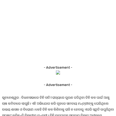
- Advertisement -
- Advertisement -
ଭୁବନେଶ୍ୱର : ବିଧାନସଭାରେ ଚିନି ତାତି l ରାଜ୍ୟରେ ରୁଗଣ ପଡିଥିବା ଚିନି କଳ ପାଇଁ ଆଖୁ
ଚାଷ କମିବାରେ ଲାଗୁଛି। ଏହି ଅଭିଯୋଗ କରି ଗୃହରେ ସମବାୟ ମନ୍ତ୍ରୀଙ୍କୁ ଘେରିଥିଲେ
ଉଭୟ ଶାସକ ଓ ବିରୋଧୀ। କେହି ଚିନି କଳ କିଣିବାକୁ ରାଜି ନ ହେବାରୁ ଏପରି ସ୍ଥିତି ଉପୁଜିଥିବା
ସ୍ପଷ୍ଟ କରିଛନ୍ତି ବିଭାଗୀୟ ମନ୍ତ୍ରୀ। ଚିନି ଉତ୍ପାଦନ ସମବାୟ ବିଭାଗ ଅଧୀନରେ