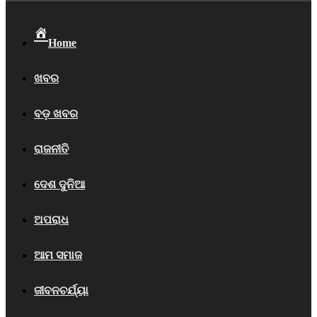
Home
ଖବର
ବଡ଼ ଖବର
ରାଜନୀତି
ଦେଶ ଦୁନିଆ
ଅପରାଧ
ଆମ ସମାଜ
ଜୀବନଚର୍ଯ୍ୟା