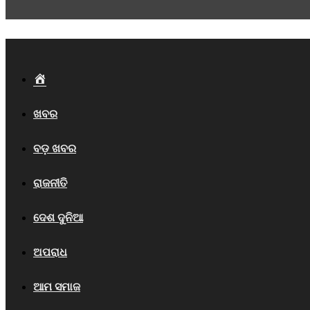
Home
ଖବର
ବଡ଼ ଖବର
ରାଜନୀତି
ଦେଶ ଦୁନିଆ
ଅପରାଧ
ଆମ ସମାଜ