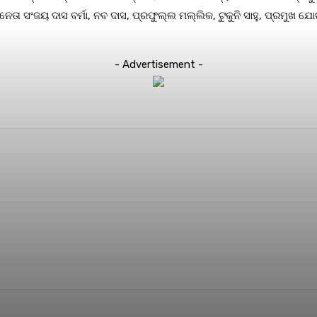
ା ସଂଜୟ ଦାସ ବର୍ମା, ନବ ଦାସ, ପ୍ରଫୁଲ୍ଲ ମଲ୍ଲିକ, ଟୁକୁନି ସାହୁ, ପ୍ରମୁଖ ଯୋଗ
- Advertisement -
terest
WhatsApp