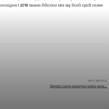
ଦେଇଥିଲେ l 2018 ସାଧାରଣ ନିର୍ବାଚନରେ ରୀତା ସାହୁ ବିଜେପି ପ୍ରାର୍ଥୀ ଅଶୋକ
NEXT ARTICLE
ଦିଲ୍ଲୀପ ପଣ୍ଡା ନାମାଙ୍କନ ଦାଖଲ କଲେ…