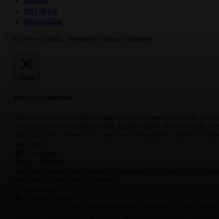
ଅପରାଧ
ଆମ ସମାଜ
ଜୀବନଚର୍ଯ୍ୟା
© BigNewsOdisha. Designby Sekhar Subhransu
Close
Privacy Overview
This website uses cookies to improve your experience while you nav
essential for the working of basic functionalities of the website. 
only with your consent. You also have the option to opt-out of th
Necessary
Necessary
Always Enabled
Necessary cookies are absolutely essential for the website to funct
not store any personal information.
Non-necessary
Non-necessary
Any cookies that may not be particularly necessary for the website 
cookies. It is mandatory to procure user consent prior to running t