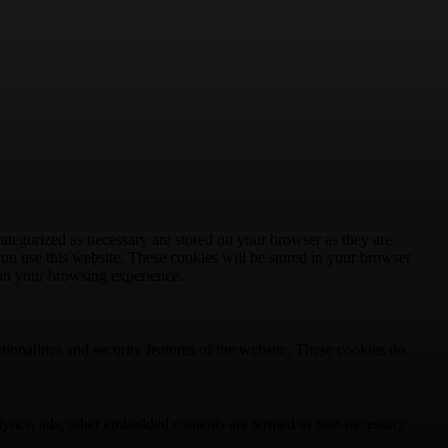
ategorized as necessary are stored on your browser as they are
you use this website. These cookies will be stored in your browser
 on your browsing experience.
tionalities and security features of the website. These cookies do
nalytics, ads, other embedded contents are termed as non-necessary