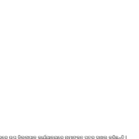
ପୁରରେ ଉପ ଜିଲ୍ଲାପାଳ କାର୍ଯ୍ୟାଳୟରେ ନାମାଙ୍କନ ପତ୍ର ଦାଖଲ କରିଛନ୍ତି l