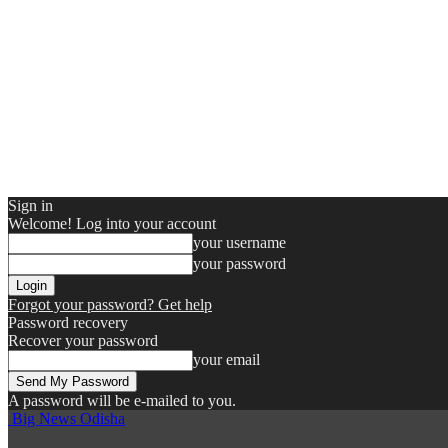
Sign in
Welcome! Log into your account
your username
your password
Forgot your password? Get help
Password recovery
Recover your password
your email
A password will be e-mailed to you.
Big News Odisha