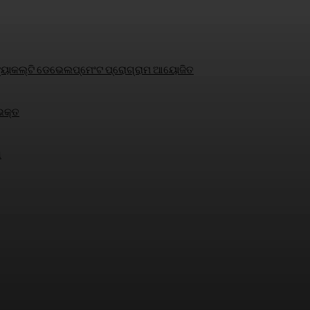
୍ଷକ ଫ୍ୟାକଲ୍ଟି ଡେଭେଲପ୍‌ମେଂଟ ପ୍ରୋଗ୍ରାମ ଆୟୋଜିତ
 ଭକ୍ତ
ା