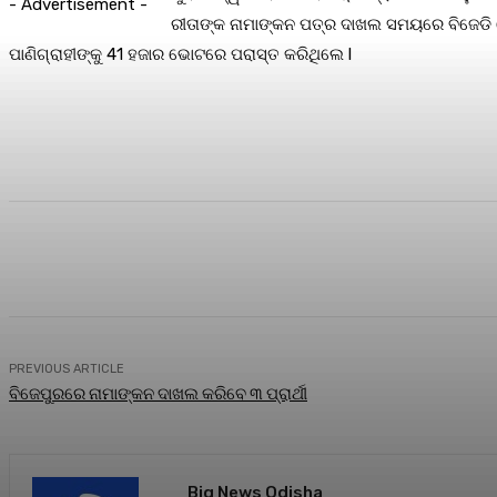
- Advertisement -
ରୀତାଙ୍କ ନାମାଙ୍କନ ପତ୍ର ଦାଖଲ ସମୟରେ ବିଜେଡି ନେତ
ପାଣିଗ୍ରାହୀଙ୍କୁ 41 ହଜାର ଭୋଟରେ ପରାସ୍ତ କରିଥିଲେ l
Share
Facebook
Twitter
Pin
PREVIOUS ARTICLE
ବିଜେପୁରରେ ନାମାଙ୍କନ ଦାଖଲ କରିବେ ୩ ପ୍ରାର୍ଥୀ
Big News Odisha