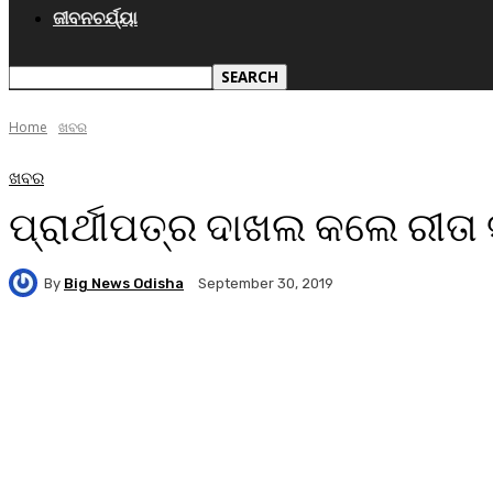
ଜୀବନଚର୍ଯ୍ୟା
Home
ଖବର
ଖବର
ପ୍ରାର୍ଥୀପତ୍ର ଦାଖଲ କଲେ ରୀତା 
By
Big News Odisha
September 30, 2019
Facebook
Twitter
Pinterest
WhatsA