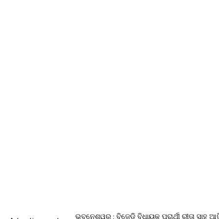
ଭୁବନେଶ୍ୱର : ବିଜେଡି ବିଧାୟକ ପ୍ରାର୍ଥୀ ରୀତା ସାହ