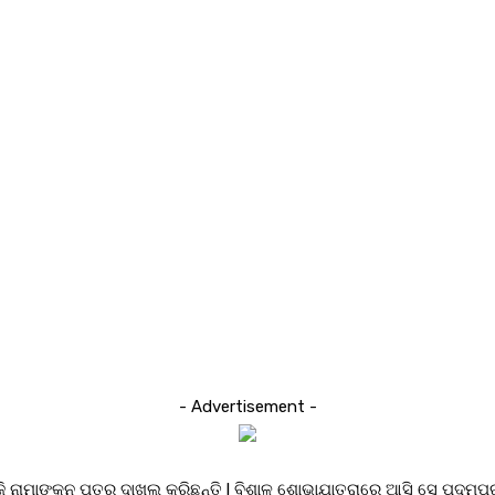
- Advertisement -
ୁ ଆଜି ନାମାଙ୍କନ ପତ୍ର ଦାଖଲ କରିଛନ୍ତି l ବିଶାଳ ଶୋଭାଯାତ୍ରାରେ ଆସି ସେ ପଦ୍ମ