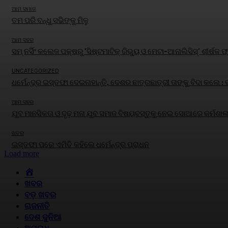
ଆମ ସମାଜ
ତମ ପରି ବନ୍ଧୁ ସଭିଙ୍କୁ ମିଳୁ
ଆମ ସହର
ସମ୍ ନର୍ସିଂ କଲେଜ ପକ୍ଷରୁ ‘ସିଷ୍ଟମାଟିକ୍ ରିଭ୍ୟୁ ଓ ମେଟା-ଆନାଲିସିସ୍‌’ ଶୀର
UNCATEGORIZED
ଧର୍ମେନ୍ଦ୍ର ଇସ୍ତଫା ଦେଇନାହାନ୍ତି, ଦେଶର ଛାତ୍ରଛାତ୍ରୀ ତାଙ୍କୁ ବିଦା କଲେ :
ଆମ ସହର
ଯୁବ ମାନସିକତା ଓ ଦୃଢ଼ ମନା ଯୁବ ସମାଜ ବିଷୟବସ୍ତୁକୁ ନେଇ ସୋଆରେ କର୍ମଶାଳ
ଖବର
ଇସ୍ତଫା ପରେ ଏମିତି କହିଲେ ଧର୍ମେନ୍ଦ୍ର ପ୍ରାଧନ
Load more
HOME
ଖବର
ବଡ଼ ଖବର
ରାଜନୀତି
ଦେଶ ଦୁନିଆ