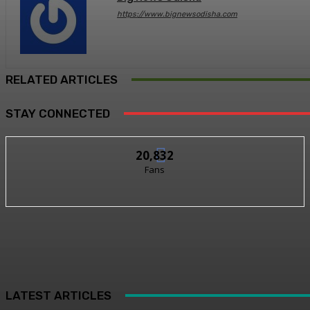
https://www.bignewsodisha.com
RELATED ARTICLES
STAY CONNECTED
20,832
Fans
LATEST ARTICLES