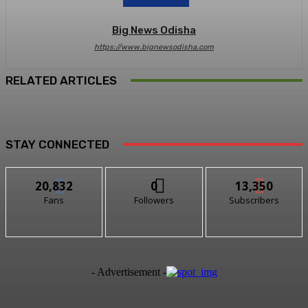
Big News Odisha
https://www.bignewsodisha.com
RELATED ARTICLES
STAY CONNECTED
20,832
0
13,350
Fans
Followers
Subscribers
- Advertisement -