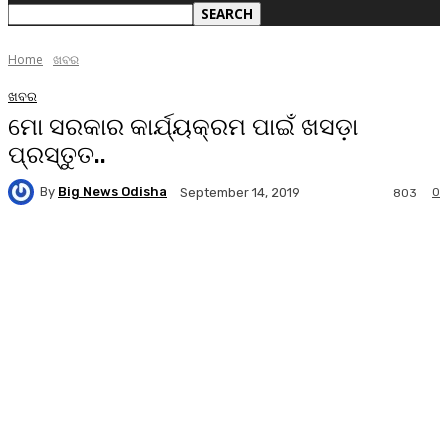
Home
ଖବର
ଖବର
ମୋ ସରକାର କାର୍ଯ୍ୟକ୍ରମ ପାଇଁ ଖସଡ଼ା
ପ୍ରସ୍ତୁତ..
By
Big News Odisha
0
September 14, 2019
803
Facebook
Twitter
Pinterest
WhatsA