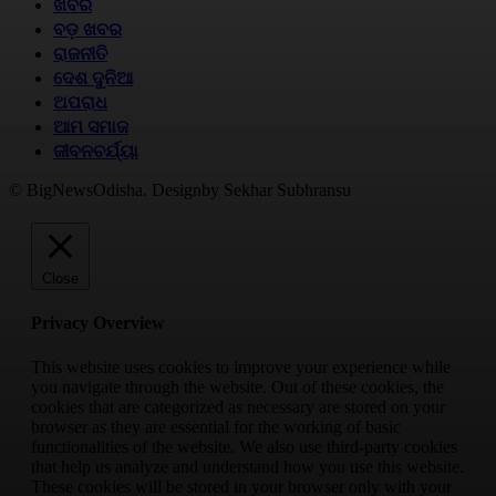
ଖବର
ବଡ଼ ଖବର
ରାଜନୀତି
ଦେଶ ଦୁନିଆ
ଅପରାଧ
ଆମ ସମାଜ
ଜୀବନଚର୍ଯ୍ୟା
© BigNewsOdisha. Designby Sekhar Subhransu
Close
Privacy Overview
This website uses cookies to improve your experience while
you navigate through the website. Out of these cookies, the
cookies that are categorized as necessary are stored on your
browser as they are essential for the working of basic
functionalities of the website. We also use third-party cookies
that help us analyze and understand how you use this website.
These cookies will be stored in your browser only with your