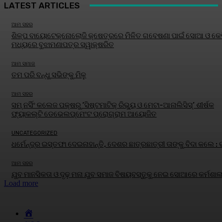
LATEST ARTICLES
ଆମ ସହର
ଶିଳ୍ପ ବାୟୋଟେକ୍ନୋଲୋଜି କ୍ଷେତ୍ରରେ ମିଳିତ ଗବେଷଣା ପାଇଁ ସୋଆ ଓ କେବ
ମଧ୍ୟରେ ବୁଝାମଣାପତ୍ର ସ୍ୱାକ୍ଷରିତ
ଆମ ସମାଜ
ତମ ପରି ବନ୍ଧୁ ସଭିଙ୍କୁ ମିଳୁ
ଆମ ସହର
ସମ୍ ନର୍ସିଂ କଲେଜ ପକ୍ଷରୁ ‘ସିଷ୍ଟମାଟିକ୍ ରିଭ୍ୟୁ ଓ ମେଟା-ଆନାଲିସିସ୍‌’ ଶୀର୍ଷକ
ଫ୍ୟାକଲ୍ଟି ଡେଭେଲପ୍‌ମେଂଟ ପ୍ରୋଗ୍ରାମ ଆୟୋଜିତ
UNCATEGORIZED
ଧର୍ମେନ୍ଦ୍ର ଇସ୍ତଫା ଦେଇନାହାନ୍ତି, ଦେଶର ଛାତ୍ରଛାତ୍ରୀ ତାଙ୍କୁ ବିଦା କଲେ :
ଆମ ସହର
ଯୁବ ମାନସିକତା ଓ ଦୃଢ଼ ମନା ଯୁବ ସମାଜ ବିଷୟବସ୍ତୁକୁ ନେଇ ସୋଆରେ କର୍ମଶାଳ
Load more
HOME