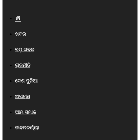
Home
ଖବର
ବଡ଼ ଖବର
ରାଜନୀତି
ଦେଶ ଦୁନିଆ
ଅପରାଧ
ଆମ ସମାଜ
ଜୀବନଚର୍ଯ୍ୟା