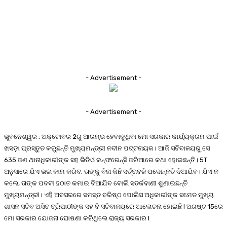
- Advertisement -
- Advertisement -
ଭୁବନେଶ୍ୱର : ଅକ୍ଟୋବର 2ରୁ ଆରମ୍ଭ ହେବାକୁଥିବା ମୋ ସରକାର କାର୍ଯ୍ୟକ୍ରମ ପାଇଁ
ଖସଡ଼ା ପ୍ରସ୍ତୁତ କରୁଛନ୍ତି ମୁଖ୍ୟମନ୍ତ୍ରୀ ନବୀନ ପଟ୍ଟନାୟକ। ଆଜି ସଚିବାଳୟରୁ ସେ
635 ଜଣ ଥାନାଧିକାରୀଙ୍କ ସହ ଭିଡିଓ କନ୍ଫରେନ୍ସି ଜରିଆରେ କଥା ହୋଇଛନ୍ତି। 5T
ଅନୁସାରେ ଯିଏ ଭଲ କାମ କରିବ, ତାଙ୍କୁ ବିନା କିଛି ସର୍ତ୍ତାବଳି ପଦୋନ୍ନତି ଦିଆଯିବ। ଯିଏ ନ
କଲେ, ତାଙ୍କ ପଦବୀ ହଠାତ କମାଇ ଦିଆଯିବ ବୋଲି ସତର୍କବାଣୀ ଶୁଣାଇଛନ୍ତି
ମୁଖ୍ୟମନ୍ତ୍ରୀ। ଏହି ଅବସରରେ ସମସ୍ତ ବରିଷ୍ଠ ପୋଲିସ ଅଧିକାରୀଙ୍କ ସମେତ ମୁଖ୍ୟ
ଶାସନ ସଚିବ ଅସିତ ତ୍ରିପାଠୀଙ୍କ ସହ ବି ସଚିବାଳୟରେ ଆଲୋଚନା ହୋଇଛି l ଅଗଷ୍ଟ 15ରେ
ମୋ ସରକାର ଯୋଜନା ଘୋଷଣା କରିଥିଲେ ରାଜ୍ୟ ସରକାର l