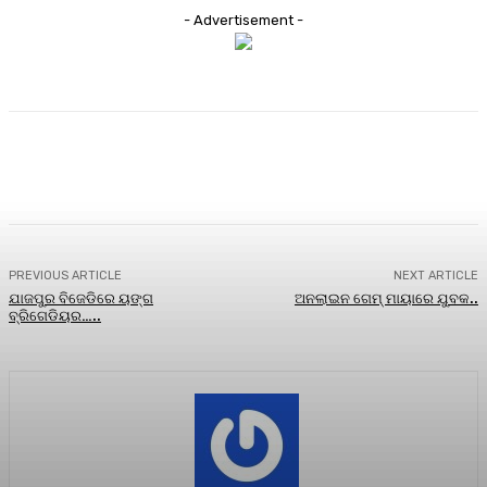
- Advertisement -
Facebook
Twitter
Pinterest
WhatsA
PREVIOUS ARTICLE
NEXT ARTICLE
ଯାଜପୁର ବିଜେଡିରେ ୟଙ୍ଗ
ଅନଲାଇନ ଗେମ୍ ମାୟାରେ ଯୁବକ..
ବ୍ରିଗେଡିୟର…..