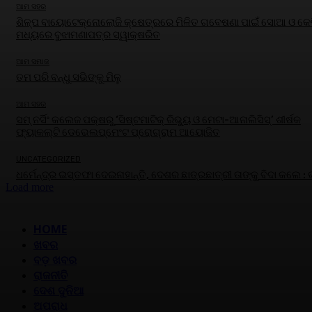
ଆମ ସହର
ଶିଳ୍ପ ବାୟୋଟେକ୍ନୋଲୋଜି କ୍ଷେତ୍ରରେ ମିଳିତ ଗବେଷଣା ପାଇଁ ସୋଆ ଓ କେବ
ମଧ୍ୟରେ ବୁଝାମଣାପତ୍ର ସ୍ୱାକ୍ଷରିତ
ଆମ ସମାଜ
ତମ ପରି ବନ୍ଧୁ ସଭିଙ୍କୁ ମିଳୁ
ଆମ ସହର
ସମ୍ ନର୍ସିଂ କଲେଜ ପକ୍ଷରୁ ‘ସିଷ୍ଟମାଟିକ୍ ରିଭ୍ୟୁ ଓ ମେଟା-ଆନାଲିସିସ୍‌’ ଶୀର୍ଷକ
ଫ୍ୟାକଲ୍ଟି ଡେଭେଲପ୍‌ମେଂଟ ପ୍ରୋଗ୍ରାମ ଆୟୋଜିତ
UNCATEGORIZED
ଧର୍ମେନ୍ଦ୍ର ଇସ୍ତଫା ଦେଇନାହାନ୍ତି, ଦେଶର ଛାତ୍ରଛାତ୍ରୀ ତାଙ୍କୁ ବିଦା କଲେ :
Load more
HOME
ଖବର
ବଡ଼ ଖବର
ରାଜନୀତି
ଦେଶ ଦୁନିଆ
ଅପରାଧ