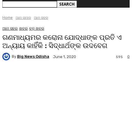
Home
ଆମ ସମାଜ
ଆମ ସହର
ଆମ ସହର
ଖବର
ବଡ଼ ଖବର
ଗଣମାଧ୍ୟମର କରୋନା ଯୋଦ୍ଧାଙ୍କ ପ୍ରତି ଏ
ଅନ୍ୟାୟ କାହିଁକି : ସିଦ୍ଧାର୍ଥଙ୍କ ଉଦବେଗ
By
Big News Odisha
0
June 1, 2020
595
Facebook
Twitter
Pinterest
WhatsA