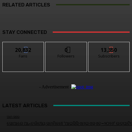
RELATED ARTICLES
STAY CONNECTED
20,832
0
13,350
Fans
Followers
Subscribers
- Advertisement -
LATEST ARTICLES
ଆମ ସହର
ସୋଆରେ ଆନ୍ତର୍ଜାତୀୟ ସମ୍ମିଳନୀ ‘ଆଇସିସିଏମ୍‌ଇଏସ୍‌ଏଚ୍‌–୨୦୨୬’ ଉଦ୍‌ଘାଟି