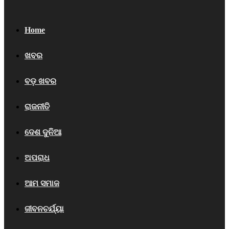
Home
ଖବର
ବଡ଼ ଖବର
ରାଜନୀତି
ଦେଶ ଦୁନିଆ
ଅପରାଧ
ଆମ ସମାଜ
ଜୀବନଚର୍ଯ୍ୟା