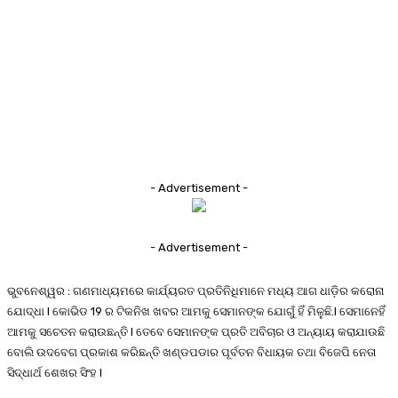
- Advertisement -
- Advertisement -
ଭୁବନେଶ୍ୱର : ଗଣମାଧ୍ୟମରେ କାର୍ଯ୍ୟରତ ପ୍ରତିନିଧିମାନେ ମଧ୍ୟ ଆଗ ଧାଡ଼ିର କରୋନା
ଯୋଦ୍ଧା l କୋଭିଡ 19 ର ଟିକନିଖ ଖବର ଆମକୁ ସେମାନଙ୍କ ଯୋଗୁଁ ହିଁ ମିଳୁଛି.l ସେମାନେହିଁ
ଆମକୁ ସଚେତନ କରାଉଛନ୍ତି l ତେବେ ସେମାନଙ୍କ ପ୍ରତି ଅବିଚାର ଓ ଅନ୍ୟାୟ କରାଯାଉଛି
ବୋଲି ଉଦବେଗ ପ୍ରକାଶ କରିଛନ୍ତି ଖଣ୍ଡପଡାର ପୂର୍ବତନ ବିଧାୟକ ତଥା ବିଜେପି ନେତା
ସିଦ୍ଧାର୍ଥ ଶେଖର ସିଂହ l