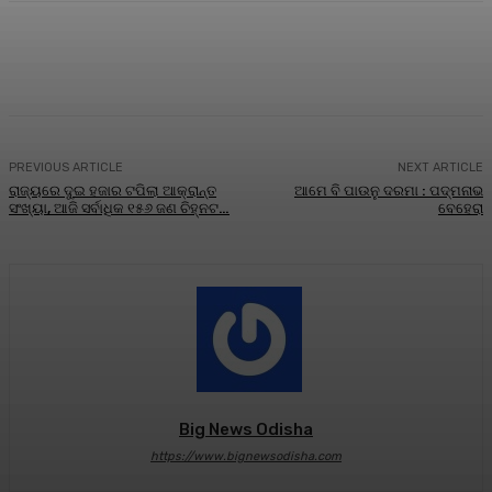
Facebook
Twitter
Pinterest
WhatsA
PREVIOUS ARTICLE
NEXT ARTICLE
ରାଜ୍ୟରେ ଦୁଇ ହଜାର ଟପିଲା ଆକ୍ରାନ୍ତ
ଆମେ ବି ପାଉନୁ ଦରମା : ପଦ୍ମନାଭ
ସଂଖ୍ୟା, ଆଜି ସର୍ବାଧିକ ୧୫୬ ଜଣ ଚିହ୍ନଟ…
ବେହେରା
Big News Odisha
https://www.bignewsodisha.com