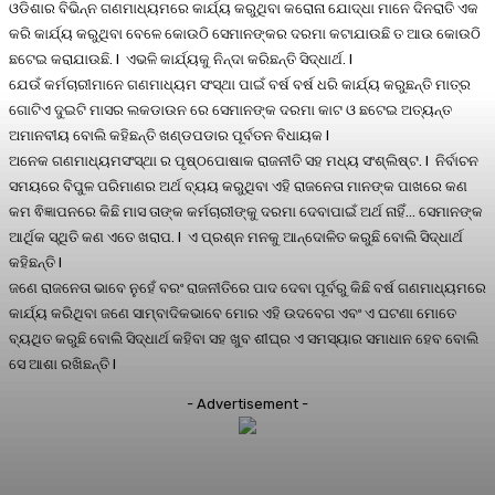
ଓଡିଶାର ବିଭିନ୍ନ ଗଣମାଧ୍ୟମରେ କାର୍ଯ୍ୟ କରୁଥିବା କରୋନା ଯୋଦ୍ଧା ମାନେ ଦିନରାତି ଏକ
କରି କାର୍ଯ୍ୟ କରୁଥିବା ବେଳେ କୋଉଠି ସେମାନଙ୍କର ଦରମା କଟାଯାଉଛି ତ ଆଉ କୋଉଠି
ଛଟେଇ କରାଯାଉଛି. I ଏଭଳି କାର୍ଯ୍ୟକୁ ନିନ୍ଦା କରିଛନ୍ତି ସିଦ୍ଧାର୍ଥ. I
ଯେଉଁ କର୍ମଚାରୀମାନେ ଗଣମାଧ୍ୟମ ସଂସ୍ଥା ପାଇଁ ବର୍ଷ ବର୍ଷ ଧରି କାର୍ଯ୍ୟ କରୁଛନ୍ତି ମାତ୍ର
ଗୋଟିଏ ଦୁଇଟି ମାସର ଲକଡାଉନ ରେ ସେମାନଙ୍କ ଦରମା କାଟ ଓ ଛଟେଇ ଅତ୍ୟନ୍ତ
ଅମାନବୀୟ ବୋଲି କହିଛନ୍ତି ଖଣ୍ଡପଡାର ପୂର୍ବତନ ବିଧାୟକ l
ଅନେକ ଗଣମାଧ୍ୟମସଂସ୍ଥା ର ପୃଷ୍ଠପୋଷାକ ରାଜନୀତି ସହ ମଧ୍ୟ ସଂଶ୍ଲିଷ୍ଟ. I ନିର୍ବାଚନ
ସମୟରେ ବିପୁଳ ପରିମାଣର ଅର୍ଥ ବ୍ୟୟ କରୁଥିବା ଏହି ରାଜନେତା ମାନଙ୍କ ପାଖରେ କଣ
କମ ଵିଜ୍ଞାପନରେ କିଛି ମାସ ତାଙ୍କ କର୍ମଚାରୀଙ୍କୁ ଦରମା ଦେବାପାଇଁ ଅର୍ଥ ନାହିଁ… ସେମାନଙ୍କ
ଆର୍ଥିକ ସ୍ଥିତି କଣ ଏତେ ଖରାପ. I ଏ ପ୍ରଶ୍ନ ମନକୁ ଆନ୍ଦୋଳିତ କରୁଛି ବୋଲି ସିଦ୍ଧାର୍ଥ
କହିଛନ୍ତି l
ଜଣେ ରାଜନେତା ଭାବେ ନୁହେଁ ବରଂ ରାଜନୀତିରେ ପାଦ ଦେବା ପୂର୍ବରୁ କିଛି ବର୍ଷ ଗଣମାଧ୍ୟମରେ
କାର୍ଯ୍ୟ କରିଥିବା ଜଣେ ସାମ୍ବାଦିକଭାବେ ମୋର ଏହି ଉଦବେଗ ଏବଂ ଏ ଘଟଣା ମୋତେ
ବ୍ୟଥିତ କରୁଛି ବୋଲି ସିଦ୍ଧାର୍ଥ କହିବା ସହ ଖୁବ ଶୀଘ୍ର ଏ ସମସ୍ୟାର ସମାଧାନ ହେବ ବୋଲି
ସେ ଆଶା ରଖିଛନ୍ତି l
- Advertisement -