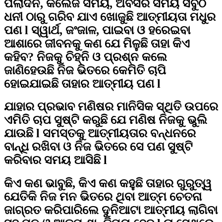
ପିଲାଦିନ, କଲେଜ ସମୟ, ଅବସର ସମୟ ସବୁଠି
ଧନୀ ଠାରୁ ଗରିବ ଯାଏ ଖୋଜୁଛି ଆତ୍ମୀୟତା ମଧୁର
ପଣ l ସ୍ୱାର୍ଥ, ଜଂଜାଳ, ପାଇବା ଓ ହରେଇବା
ଆଶାରେ ଜୀବନକୁ କଣ ଯେ ମିଳୁଛି ତାହା କିଏ
କହିବ? ନିଜକୁ ଚିହ୍ନି ଓ ପ୍ରଶ୍ନ କଲେ
ଜାଣିହେଉଛି ନିଜ ଭିତରେ କେମିତି ଚାପି
ହୋଇଯାଇଛି ତାହାର ଆତ୍ମୀୟ ପଣ l
ଯାହାର ପ୍ରଭାବ ମଣିଷର ମାନିସିକ ସ୍ଥିତି ଉପରେ
ଏମିତି ଚାପ ସୁଷ୍ଟି କରୁଛି ଯେ ମଣିଷ ନିଜକୁ ଭୁଲି
ଯାଉଛି l ସମସ୍ତକୁ ଆତ୍ମୀୟତାର ବନ୍ଧନରେ
ବାନ୍ଧି ରଖିବା ଓ ନିଜ ଭିତରେ ସେ ପଣ ସୁଷ୍ଟି
କରିବାର ସମୟ ଆସିଛି l
କିଏ କଣ ଭାବୁଛି, କିଏ କଣ କହୁଛି ତାହାର ଗୁରୁତ୍ୱ
ଯେତିକି ନିଜ ମନ ଭିତରେ ଥିବା ଆତ୍ମ ଚେତନା
ଜାଗ୍ରତ କରିପାରିଲେ ଦୁନିଆଟା ଆତ୍ମୀୟ ଲାଗିବା