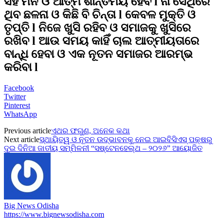
ସହ ମନ ଓ ଆତ୍ମ ଶାନ୍ତିମୟ ହେବ l ନା ସେଥିରେ
ଥିବ ଛଳନା ଓ କିଛି ବି ଚିନ୍ତା l କେବଳ ମୁକ୍ତି ଓ
ତୃପ୍ତି l ନିଜେ ଖୁସି ରହିବ ଓ ସମାଜକୁ ଖୁସିରେ
ରଖିବ l ଆଉ ସମୟ କାହିଁ ଚାଲ ଆତ୍ମୀୟତାରେ
ବାନ୍ଧି ହେବା ଓ ଏକ ନୂତନ ସମାଜର ଆରମ୍ଭ
କରିବା l
Facebook
Twitter
Pinterest
WhatsApp
Previous article
ଏଥର ଫଗୁଣ, ଅନେକ କଥା
Next article
ସ୍ଥାୟିତ୍ୱ ଓ ନୂତନ ଉଦ୍‌ଭାବନକୁ ନେଇ ଆଇବିସିଏସ୍ ପକ୍ଷରୁ
ଦୁଇ ଦିନିଆ ଜାତୀୟ ସମ୍ମିଳନୀ “ସଷ୍ଟେନହେଲ୍‌ଥ – ୨୦୨୬” ଆୟୋଜିତ
Big News Odisha
https://www.bignewsodisha.com