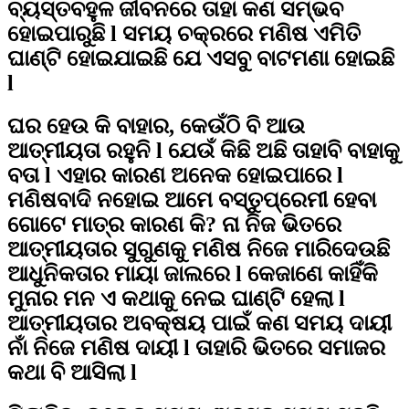
ବ୍ୟସ୍ତବହୁଳ ଜୀବନରେ ତାହା କଣ ସମ୍ଭବ
ହୋଇପାରୁଛି l ସମୟ ଚକ୍ରରେ ମଣିଷ ଏମିତି
ଘାଣ୍ଟି ହୋଇଯାଇଛି ଯେ ଏସବୁ ବାଟମଣା ହୋଇଛି
l
ଘର ହେଉ କି ବାହାର, କେଉଁଠି ବି ଆଉ
ଆତ୍ମୀୟତା ରହୁନି l ଯେଉଁ କିଛି ଅଛି ତାହାବି ବାହାକୁ
ବତା l ଏହାର କାରଣ ଅନେକ ହୋଇପାରେ l
ମଣିଷବାଦି ନହୋଇ ଆମେ ବସ୍ତୁପ୍ରେମୀ ହେବା
ଗୋଟେ ମାତ୍ର କାରଣ କି? ନା ନିଜ ଭିତରେ
ଆତ୍ମୀୟତାର ସୁଗୁଣକୁ ମଣିଷ ନିଜେ ମାରିଦେଉଛି
ଆଧୁନିକତାର ମାୟା ଜାଲରେ l କେଜାଣେ କାହିଁକି
ମୁନାର ମନ ଏ କଥାକୁ ନେଇ ଘାଣ୍ଟି ହେଲା l
ଆତ୍ମୀୟତାର ଅବକ୍ଷୟ ପାଇଁ କଣ ସମୟ ଦାୟୀ
ନାଁ ନିଜେ ମଣିଷ ଦାୟୀ l ତାହାରି ଭିତରେ ସମାଜର
କଥା ବି ଆସିଲା l