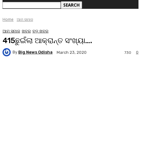
Home
ଆମ ସମାଜ
ଆମ ସମାଜ
ଖବର
ବଡ଼ ଖବର
415ଛୁଇଁଲା ଆକ୍ରାନ୍ତ ସଂଖ୍ୟା….
By
Big News Odisha
0
March 23, 2020
730
Facebook
Twitter
Pinterest
WhatsA