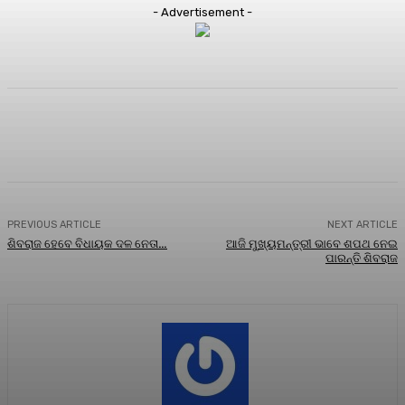
- Advertisement -
Facebook
Twitter
Pinterest
WhatsA
PREVIOUS ARTICLE
NEXT ARTICLE
ଶିବରାଜ ହେବେ ବିଧାୟକ ଦଳ ନେତା…
ଆଜି ମୁଖ୍ୟମନ୍ତ୍ରୀ ଭାବେ ଶପଥ ନେଇ
ପାରନ୍ତି ଶିବରାଜ