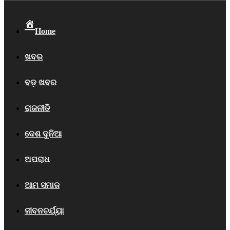
Home
ଖବର
ବଡ଼ ଖବର
ରାଜନୀତି
ଦେଶ ଦୁନିଆ
ଅପରାଧ
ଆମ ସମାଜ
ଜୀବନଚର୍ଯ୍ୟା