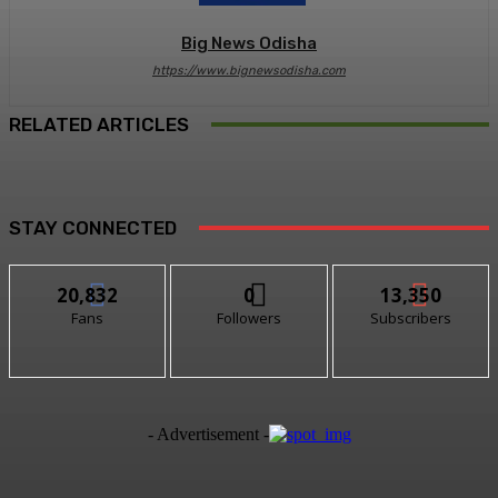
Big News Odisha
https://www.bignewsodisha.com
RELATED ARTICLES
STAY CONNECTED
20,832
0
13,350
Fans
Followers
Subscribers
- Advertisement -