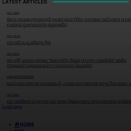
LATEST ARTICLES
ଆମ ସହର
ଶିଳ୍ପ ବାୟୋଟେକ୍ନୋଲୋଜି କ୍ଷେତ୍ରରେ ମିଳିତ ଗବେଷଣା ପାଇଁ ସୋଆ ଓ କେବ
ମଧ୍ୟରେ ବୁଝାମଣାପତ୍ର ସ୍ୱାକ୍ଷରିତ
ଆମ ସମାଜ
ତମ ପରି ବନ୍ଧୁ ସଭିଙ୍କୁ ମିଳୁ
ଆମ ସହର
ସମ୍ ନର୍ସିଂ କଲେଜ ପକ୍ଷରୁ ‘ସିଷ୍ଟମାଟିକ୍ ରିଭ୍ୟୁ ଓ ମେଟା-ଆନାଲିସିସ୍‌’ ଶୀର୍ଷକ
ଫ୍ୟାକଲ୍ଟି ଡେଭେଲପ୍‌ମେଂଟ ପ୍ରୋଗ୍ରାମ ଆୟୋଜିତ
UNCATEGORIZED
ଧର୍ମେନ୍ଦ୍ର ଇସ୍ତଫା ଦେଇନାହାନ୍ତି, ଦେଶର ଛାତ୍ରଛାତ୍ରୀ ତାଙ୍କୁ ବିଦା କଲେ :
ଆମ ସହର
ଯୁବ ମାନସିକତା ଓ ଦୃଢ଼ ମନା ଯୁବ ସମାଜ ବିଷୟବସ୍ତୁକୁ ନେଇ ସୋଆରେ କର୍ମଶାଳ
Load more
HOME
ଖବର