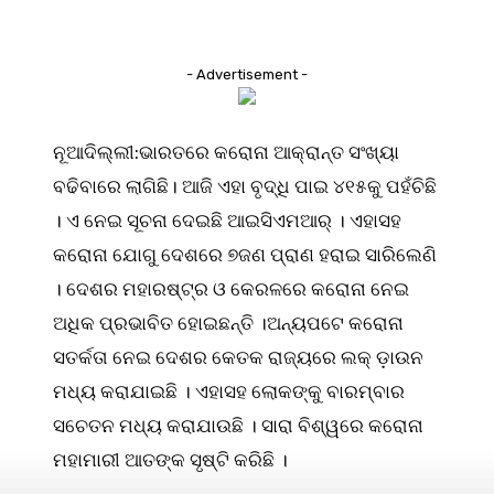
- Advertisement -
ନୂଆଦିଲ୍ଲୀ:ଭାରତରେ କରୋନା ଆକ୍ରାନ୍ତ ସଂଖ୍ୟା
ବଢିବାରେ ଲାଗିଛି। ଆଜି ଏହା ବୃଦ୍ଧି ପାଇ ୪୧୫କୁ ପହଁଚିଛି
। ଏ ନେଇ ସୂଚନା ଦେଇଛି ଆଇସିଏମଆର୍ । ଏହାସହ
କରୋନା ଯୋଗୁ ଦେଶରେ ୭ଜଣ ପ୍ରାଣ ହରାଇ ସାରିଲେଣି
। ଦେଶର ମହାରଷ୍ଟ୍ର ଓ କେରଳରେ କରୋନା ନେଇ
ଅଧିକ ପ୍ରଭାବିତ ହୋଇଛନ୍ତି ।ଅନ୍ୟପଟେ କରୋନା
ସତର୍କତା ନେଇ ଦେଶର କେତକ ରାଜ୍ୟରେ ଲକ୍ ଡ଼ାଉନ
ମଧ୍ୟ କରାଯାଇଛି । ଏହାସହ ଲୋକଙ୍କୁ ବାରମ୍ବାର
ସଚେତନ ମଧ୍ୟ କରାଯାଉଛି । ସାରା ବିଶ୍ୱରେ କରୋନା
ମହାମାରୀ ଆତଙ୍କ ସୃଷ୍ଟି କରିଛି ।