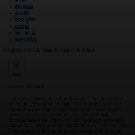
ବଡ଼ ଖବର
ରାଜନୀତି
ଦେଶ ଦୁନିଆ
ଅପରାଧ
ଆମ ସମାଜ
ଜୀବନଚର୍ଯ୍ୟା
© BigNewsOdisha. Designby Sekhar Subhransu
Close
Privacy Overview
This website uses cookies to improve your experience while
you navigate through the website. Out of these cookies, the
cookies that are categorized as necessary are stored on your
browser as they are essential for the working of basic
functionalities of the website. We also use third-party cookies
that help us analyze and understand how you use this website.
These cookies will be stored in your browser only with your