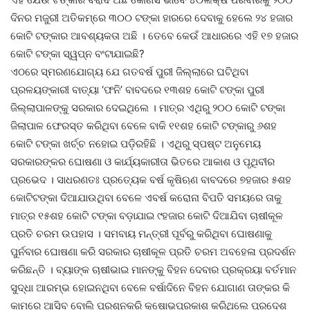
ଦିନର ମଜୁରୀ ଅତିକମ୍‌ରେ ୩୦୦ ଟଙ୍କା ହାରରେ ଦେବାକୁ ହେଲେ ୨୪ ହଜାର
କୋଟି ଟଙ୍କାର ଆବଶ୍ୟକତା ଅଛି । ତେବେ କେଉଁ ଆଧାରରେ ଏହି ୧୭ ହଜାର
କୋଟି ଟଙ୍କା ସ୍ୱପ୍ନ ବଂଟାଯାଇଛି?
ଏଠରେ ସ୍ମରଣଯୋଗ୍ୟ ଯେ ଗତବର୍ଷ ପୁରୀ ଜିଲ୍ଲାରେ ଘଟିଥିବା
ପ୍ରଳୟଙ୍କାରୀ ବାତ୍ୟା ‘ଫନି’ ବାବଦରେ ୧୩ଶହ କୋଟି ଟଙ୍କା ପୁରୀ
ଜିଲ୍ଲାପାଳଙ୍କୁ ସରକାର ଦେଇଥିଲେ । ମାତ୍ର ଏଥିରୁ ୨୦୦ କୋଟି ଟଙ୍କା
ଜିଲାପାଳ ଫେରସ୍ତ କରିଥିବା ବେଳେ ବାକି ୧୧ଶହ କୋଟି ଟଙ୍କାରୁ ୬ଶହ
କୋଟି ଟଙ୍କା ଖର୍ଚ୍ଚ ନହୋଇ ପଡ଼ିରହିଛି । ଏଥିରୁ ସ୍ପଷ୍ଟ ଅନୁମେୟ
ସରକାରଙ୍କର ଘୋଷଣା ଓ କାର୍ଯ୍ୟକାରୀତା ଭିତରେ ଆକାଶ ଓ ପୃଥିବୀର
ପ୍ରଭେଦ । ସାଧରଣତଃ ପ୍ରତ୍ୟେକ ବର୍ଷ କୃଷିଋଣ ବାବଦରେ ୭ହଜାର ୫ଶହ
କୋଟିଟଙ୍କା ଦିଆଯାଉଥିବା ବେଳେ ଏବର୍ଷ କରୋନା ବିପତି ସମୟରେ ତାକୁ
ମାତ୍ର ୧୫ଶହ କୋଟି ଟଙ୍କା ବଡ଼ାଯାଇ ୯ହଜାର କୋଟି ଦିଆଯିବା ଚାଷୀକୂଳ
ପ୍ରତି ଚରମ ଉପହାସ । ସମବାୟ ମନ୍ତ୍ରୀ ପୂର୍ବରୁ କରିଥିବା ଘୋଷଣାକୁ
ପୁର୍ନବାର ଘୋଷଣା କରି ସରକାର ଚାଷୀକୂଳ ପ୍ରତି ଚରମ ଅବହେଳା ପ୍ରଦର୍ଶନ
କରିଛନ୍ତି । ବ୍ୟାଙ୍କ ଚାଷୀଭାଇ ମାନଙ୍କୁ ବିହନ ଦେବାର ପ୍ରକ୍ରୟା ବର୍ତମାନ
ସୁଦ୍ଧା ଆରମ୍ଭ ହୋଇନଥିବା ବେଳେ ବର୍ଷାଦିନେ ବିହନ ଯୋଗାଣ ତାଙ୍କର କି
କାମରେ ଆସିବ ବୋଲି ପ୍ରଶ୍ନକରି କ୍ଷୋଭପ୍ରକାଶ କରିଥିଲେ ପ୍ରଦେଶ