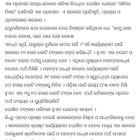
ଏକ ପ୍ରହସନ ରାଜ୍ୟ ସରକାର ଜୀବିକା ନିମନ୍ତେ ଘୋଷିତ ଯୋଜନା “ଜୀବିକା
ମିଶନ” ସେହିପରି ଏକ ପ୍ରହସନ- ଏ ସରକାର ପ୍ରତିଶୃତି, ପ୍ରଚାର ଓ
ପ୍ରତାରଣାର ସରକାର ।
ଯଦୁମଣିଙ୍କର କଥା ଉଦାହରଣ ଦେଇ ନିରଞ୍ଜନ କହିଥିଲେ ଯେ “ଛାମୁ ଯାହା
ଦେଲେ ହରଷେ, ପାଉ ପାଉ ଗଲା ବରଷେ
ଏମନ୍ତ ଭୂଇଁ, ଚାକୁଣ୍ଡା ବୁଣିଲେ ଉଠଇ ନାହିଁ ।”ଏହି କାର୍ଯ୍ୟକ୍ରମ ପାଇଁ
ସରକାର ୧୭ ହଜର କୋଟି ଟଙ୍କାର ବରାଦ କରିଛନ୍ତି । ହୁଏତ ଏହା ବଜେଟ ଓ
ବଜେଟ ବାହାର ଅର୍ଥରୁ ଯୋଗାଡ଼ ହେବ । ଏଥିରେ ମୁଖ୍ୟତଃ ମହାତ୍ମାଗାନ୍ଧୀ
ନରେଗା ଅର୍ଥ ମିଶିଛି । ମହାତ୍ମା ଗାନ୍ଧୀ ନରେଗା କାର୍ଯ୍ୟକ୍ରମ ପାଇଁ
କେନ୍ଦ୍ରିୟ ବଜେଟ୍‌ରେ ୬୧ ଜହାର କୋଟି ଟଙ୍କା ଓ ସ୍ୱତନ୍ତ୍ର ପ୍ୟାକେଜ
୪୦ ହଜାର କୋଟି ଟଙ୍କାରୁ ମିଳିବ । ଓଡ଼ିଶା ପାଇଁ ରାଜ୍ୟ ଅଂଶ ବାବଦ ମିଶି
ହୁଏତ ଏହା ୯ରୁ ୧୦ ହଜାର କୋଟି ଟଙ୍କା ହେବ ।ଅର୍ଥ କମିଶନଙ୍କ ପ୍ରଦତ
ଅର୍ଥ ପଂଚାୟତ ଓ ମ୍ୟୁନିସିପାଲିଟି
ଘୋଷିତ ଟଙ୍କାର ପରିମାଣ ହୁଏତ ଯୋଗାଡ଼ ସମ୍ଭବ ।
କିନ୍ତୁ ଆମର ପ୍ରଶ୍ନ ହେଉଛି ସରକାରଙ୍କର ନିଷ୍ଠା ଓ ଆନ୍ତରିକତାକୁ ନେଇ
। ସରକାରଙ୍କ ସ୍ପଷ୍ଟ କାର୍ଯ୍ୟକ୍ରମ ଘୋଷିତ ନ ହେଲେ ମଧ୍ୟ ଏହା ଭାବରେ
ଅଣକୁଶଳୀ ଶ୍ରମିକଙ୍କ ପାଇଁ ଓ ମହାତ୍ମା ଗାନ୍ଧୀ ନରେଗା ଅର୍ଥ ଉପରେ