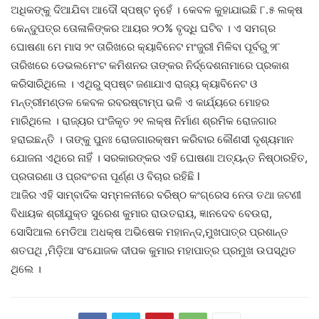
ଅଧିକଙ୍କୁ ଦିଆଯିବା ଆଦୌ ସ୍ପଷ୍ଟ ନୁହେଁ । କେବଳ କୁହାଯାଇଛି ୮.୫ ଲକ୍ଷ
କେନ୍ଦୁପତ୍ର ତୋଳାଳିଙ୍କର ଆୟର ୨୦% ବୃଦ୍ଧି ଘଟିବ । ଏ ସମଗ୍ର
ଘୋଷଣା ମେ ମାସ ୨୯ ତାରିଖରେ କ୍ୟାବିନେଟ ମଂଜୁରୀ ମିଳିବା ପୂର୍ବରୁ ୨୮
ତାରିଖରେ ଡେଭଲମେଂଟ କମିଶନର ତାଙ୍କର ନିର୍ଦ୍ଦେଶନାମାରେ ପ୍ରକାଶ
କରିସାରିଥିଲେ । ଏଥିରୁ ସ୍ପଷ୍ଟ ଜଣାଯାଏ ରାଜ୍ୟ କ୍ୟାବିନେଟ ଓ
ମନ୍ତ୍ରୀମଣ୍ଡଳ କେବଳ ରବରଷ୍ଟାମ୍ପ ଭଳି ଏ କାର୍ଯ୍ୟରେ ମୋହର
ମାରିଥିଲେ । ରାଜ୍ୟର ପଂଜିକୃତ ୨୧ ଲକ୍ଷ ନିର୍ମାଣ ଶ୍ରମିକ ରୋଜଗାର
ହରାଇଛନ୍ତି । ତାଙ୍କୁ ପୁନଃ ରୋଜଗାରକ୍ଷମ କରିବାର କୌଣସୀ ଦୃଶ୍ୟମାନ
ଯୋଜନା ଏଥିରେ ନାହିଁ । ସରକାରଙ୍କର ଏହି ଘୋଷଣା ଅତ୍ୟନ୍ତ ନିଷ୍ଠାରହିତ,
ପ୍ରତାରଣା ଓ ପ୍ରବଂଚନା ପୂର୍ଣ୍ଣ ଓ ବିଚାର ରହିଛି l
ଆଜିର ଏହି ସାମ୍ବାଦିକ ସମ୍ମଳନୀରେ ବରିଷ୍ଠ କଂଗ୍ରେସ ନେତା ତଥା ଜଟଣୀ
ବିଧାୟକ ଶ୍ରୀଯୁକ୍ତ ସୁରେଶ କୁମାର ରାଉତରାୟ, ଜ୍ଞାନଦେବ ବେଉରା,
ସୋସିଆଲ ମେଡିଆ ଅଧକ୍ଷ ଅଭିଷେକ ମହାନନ୍ଦ,ମୁଖପାତ୍ର ପ୍ରଶାନ୍ତ
ଶତପଥି ,ମିଡ଼ିଆ ସଂଯୋଜକ ଦୀପକ କୁମାର ମହାପାତ୍ର ପ୍ରମୁଖ ଉପସ୍ଥିତ
ଥିଲେ ।