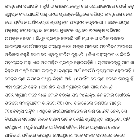
କଂଗ୍ରେସ ସଭାପତି । କୃଷି ଓ କୃଷକମାନଙ୍କୁ ଋଣ ଯୋଗାଇବାରେ ଯେଉଁ ବଡ଼
ସ୍ୱପ୍ନ ବଂଟାଯାଇଛି ତାକୁ ନେଇ ପ୍ରଶ୍ନକରିଥିଲେ ବରିଷ୍ଠ କଂଗ୍ରେସ ନେତା
ତଥା ପୂର୍ବତନ ଅର୍ଥମନ୍ତ୍ରୀ ଶ୍ରୀଯୁକ୍ତ ପଂଚାନନ କାନୁନଗୋ । ସରକାରଙ୍କ
ପକ୍ଷରୁ କରାଯାଇଥିବା ଘୋଷଣା ମୁତାବକ ଏଥିରେ ୨୪ଲକ୍ଷ ପରିବାର
ଉପକୃତ ହେବେ । କିନ୍ତୁ ପ୍ରଶ୍ନ ହେଉଛି ଏହି ଋଣ କ’ଣ ସଠିକ୍ ଭାବରେ
ଭାଗଚାଷୀ ଯେଉଁମାନଙ୍କ ସଂଖ୍ୟା ୭୬% ତାଙ୍କ ପାଖରେ ପହଂଚିବ? ଅତୀତର
ଅଭିଜ୍ଞତା କହୁଛି ସେମାନେ ଏଥିରୁ ବଂଚିତ ରୁହନ୍ତି । କିଏ ପହଂଚାଇବ ଓ କିପରି
ପହଂଚାଇବ ତାହା ଏକ ଅସମାହିତ ପ୍ରଶ୍ନ ହୋଇରହିଛି । ଚାଷୀମାନଙ୍କୁ ମାଗଣା
ବିହନ ଓ ମଞ୍ଜି ଯୋଗାଇବାକୁ ଆବଶ୍ୟକ ଅର୍ଥ କେଉଁଠି ଦୃଶ୍ୟମାନ ହେଉନାହିଁ ।
କେବଳ ଋଣ ଉପରେ ମଧ୍ୟ ରିହାତି ଅଛି । ଯେଉଁମାନେ ଋଣ ନେବେ ତାଙ୍କୁ ହିଁ
ଏହା ପ୍ରାପ୍ତ ହେବ । ଅଗଣିତ ଚାଷୀ ବ୍ୟାଙ୍କ ଋଣ ପାଇ ନଥାନ୍ତି ।
ପରିସଂଖ୍ୟାନ କହେ ୨ଶହ କୋଟି ଟଙ୍କା ଯଦି ୨୪ଲକ୍ଷ ୫୬ ହଜାର ଚାଷୀଙ୍କ
ଭିତରେ ସମାନୁପାତିକ ଭାବରେ ଦିଆଯାଏ ତାହାହେଲେ ଜଣପିଛା ମାତ୍ର
୮୧୪ଟଙ୍କା ପଡ଼ିବ ।ଏଥିରେ ଚାଷୀଭାଇମାନଙ୍କର କଣ ଉନ୍ନତି ହେବ, ସେ
ବିଷୟରେ ସରକାର ଜବାବ ରଖିବା ଉଚିତ୍ ବୋଲି ଶ୍ରୀଯୁକ୍ତ କାନୁନ୍‌ଗୋ ଦାବି
କରିଥିଲେ । ପୂର୍ବ ଘୋଷିତ ଆଦିବାସୀ ଜୀବିକା ମିଶନ ଅନୁସାରେ କେତେ
ଆଦିବାସୀ ପରିବାର ଉପକୃତ ହୋଇଥିଲେ ଏବେ ସଂକଟ ସମୟରେ କେତେ