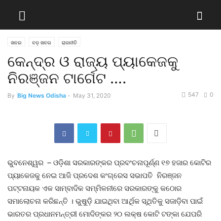
ଖବର
ବଡ଼ ଖବର
ରାଜନୀତି
କେନ୍ଦ୍ର ଓ ରାଜ୍ୟ ପ୍ୟାକେଜକୁ
ନିରଞ୍ଜନ ଟାର୍ଗେଟ ….
547
0
By
Big News Odisha
-
May 31, 2020
ଭୁବନେଶ୍ୱର – ଓଡ଼ିଶା ସରକାରଙ୍କର ପ୍ରବଂଚନାପୂର୍ଣ୍ଣ ୧୭ ହଜାର କୋଟିର
ପ୍ୟାକେଜକୁ ନେଇ ଆଜି ପ୍ରଦେଶ କଂଗ୍ରେସ ସଭାପତି ନିରଞ୍ଜନ
ପଟ୍ଟନାୟକ ଏକ ସାମ୍ବାଦିକ ସମ୍ମିଳନୀରେ ସରକାରଙ୍କୁ କଠୋର
ସମାଲୋଚନା କରିଛନ୍ତି । ଭୁଷୁଡ଼ି ଯାଇଥିବା ଆର୍ଥିକ ସ୍ଥିତିକୁ ସଜାଡ଼ିବା ପାଇଁ
ଭାରତର ପ୍ରଧାନମନ୍ତ୍ରୀ ମୋଦିଙ୍କର ୨୦ ଲକ୍ଷ କୋଟି ଟଙ୍କା ଯେପରି