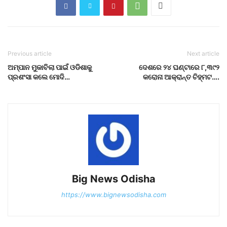
Previous article
Next article
ଅମ୍ପାନ ମୁକାବିଲା ପାଇଁ ଓଡିଶାକୁ
ଦେଶରେ ୨୪ ଘଣ୍ଟାରେ ୮,୩୯୨
ପ୍ରଶଂସା କଲେ ମୋଦି…
କରୋନା ଆକ୍ରାନ୍ତ ଚିହ୍ମଟ….
Big News Odisha
https://www.bignewsodisha.com