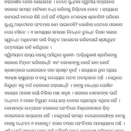
ନିର୍ଭରଶୀଳ ବୋଲି ଜଣାଯାଉଛି । ତେବେ ଜୁନ୍‌ମାସ ଦ୍ୱିତୀୟ ସପ୍ତାହରେ
ସରକାର ସମସ୍ତ ମାଟିକାମ ବନ୍ଦ କରିବାକୁ ନିର୍ଦ୍ଦେଶ ଦେବେ । ରାଜ୍ୟରେ
କାମପାଇଁ ହାତରେ କିଛି ଅର୍ଥ ଚାହିଁ ବସିଥିବା ୪୦ଲକ୍ଷ ଶ୍ରମଜିବୀ ପରିବାର
ଜୁନ୍‌ରୁ ଅକ୍ଟୋବର ପାଂଚମାସ କାମ ପାଇବେକି? ଭୋକିଲା ପେଟରେ ଓଦାକନା
ଦେଇ ବସିବେ । ଏ ସମସ୍ୟାର ସମାଧାନ ନିମନ୍ତେ ତୁରନ୍ତ ବିଧାନ ସଭାର
ସ୍ୱତନ୍ତ ଅଧିବେସନ ଡାକି ବିସ୍ତୃତ ଆଲୋଚନା କରିବାପାଇଁ ଶ୍ରୀଯୁକ୍ତ
ପଟ୍ଟନାୟକ ଦାବି କରିଥିଲେ ।
ଦ୍ୱିତୀୟତଃ ରାଜ୍ୟ ବାହାରୁ ଆସିଥିବା କୁଶଳୀ- ଅର୍ଦ୍ଧକୁଶଳୀ ଶ୍ରମିକଙ୍କୁ
ସରକାର ଚିହ୍ନଟ କରିନାହାନ୍ତି ଏବଂ ସେମାନଙ୍କୁ କେଉଁ କାମ କେଉଁ
କ୍ଷେତ୍ରରେ ଯୋଗାଇବେ ତାହା ସ୍ପଷ୍ଟ ନୁହେଁ । ରାଜ୍ୟରେ ଥିବା ପ୍ରାୟ
୨ଲକ୍ଷ କ୍ଷ୍ୟୁଦ୍ର ଓ ଲଘୁ ଉଦ୍ୟୋଗ ଅଚଳ ଅବସ୍ଥାରେ ଅଛି । ସେଥିରେ
ନିଯୁକ୍ତ ସବୁ ବର୍ଗ ରୋଜଗାର ହରାଇଛନ୍ତି । ତାଙ୍କୁ କେନ୍ଦ୍ର ଘୋଷିତ
ସହାୟତା ଆକାଶ କୟାଁ ଚିଲିକା ମାଛ ସଦୃଶ । ସରକାର ସେମାନଙ୍କ ପାଇଁ
ଅନ୍ତତଃ ୬ ମାସର ବିଦ୍ୟୁତ ଦେୟ ଛାଡ଼ ଦେବାର ବ୍ୟବସ୍ଥା ଏଥିରେ ନାହିଁ ।
ସେମାନଙ୍କ ଉତ୍ପାଦନ ବଜାରରେ ପହଂଚିଲେ ବିକ୍ରେତାମାନେ ଭିଡ଼
ଜମାଇବାରେ ସମ୍ଭାବନା ନାହିଁ । ସେଥିପାଇଁ ସମସ୍ତ ବେରୋଜଗାରୀଙ୍କ ହାତକୁ
ମାସକୁ ଅନ୍ତତଃ ୭ ହଜାରରୁ ୮ ହଜାର ଟଙ୍କା ପହଂଚିବାର ଆବଶ୍ୟକତା ଅଛି ।
ଏହି ଯେଉଁ ଟଙ୍କାର ବରାଦ ଅଛି କୌଣସି ଭାବେ ୪୦ଲକ୍ଷ ପରିବାରକୁ ୨୦୦