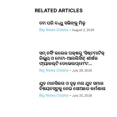
RELATED ARTICLES
ତମ ପରି ବନ୍ଧୁ ସଭିଙ୍କୁ ମିଳୁ
Big News Odisha
-
August 2, 2026
ସମ୍ ନର୍ସିଂ କଲେଜ ପକ୍ଷରୁ ‘ସିଷ୍ଟମାଟିକ୍
ରିଭ୍ୟୁ ଓ ମେଟା-ଆନାଲିସିସ୍‌’ ଶୀର୍ଷକ
ଫ୍ୟାକଲ୍ଟି ଡେଭେଲପ୍‌ମେଂଟ...
Big News Odisha
-
July 28, 2026
ଯୁବ ମାନସିକତା ଓ ଦୃଢ଼ ମନା ଯୁବ ସମାଜ
ବିଷୟବସ୍ତୁକୁ ନେଇ ସୋଆରେ କର୍ମଶାଳା
Big News Odisha
-
July 25, 2026