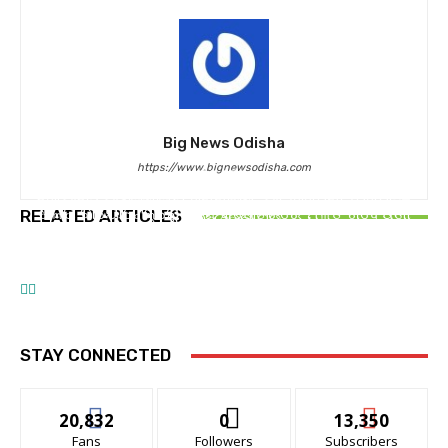
Big News Odisha
https://www.bignewsodisha.com
ଆମ ସହର
ଆମ ସହର
ସୋଆରେ ଆନ୍ତର୍ଜାତୀୟ ସମ୍ମିଳନୀ ‘ଆଇସିସିଏମ୍‌ଇଏସ୍‌ଏଚ୍‌–
ଶିଳ୍ପ ବାୟୋଟେକ୍ନୋଲୋଜି କ୍ଷେତ୍ରରେ ମିଳିତ ଗବେଷଣା
RELATED ARTICLES
୨୦୨୬’ ଉଦ୍‌ଘାଟିତ
ଆମ ସମାଜ
ପାଇଁ ସୋଆ ଓ କେବିସି ମଧ୍ୟରେ ବୁଝାମଣାପତ୍ର ସ୍ୱାକ୍ଷରିତ
ତମ ପରି ବନ୍ଧୁ ସଭିଙ୍କୁ ମିଳୁ
STAY CONNECTED
20,832
0
13,350
Fans
Followers
Subscribers