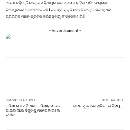
ଏକଥା କହିଛନ୍ତି କଂଗ୍ରେସ ବିଧାୟକ ତାର ପ୍ରସାଦ ବାହିନୀ ପତି l କଂଗ୍ରେସ
ବିଜେପୁରରେ ଅମାନତ ହରାଇଛି l ତାରାଙ୍କ ଯୁକ୍ତି ହେଉଛି କଂଗ୍ରେସର ଷ୍ଟାର
ପ୍ରଚାରକ ମାନେ ପ୍ରଚାର କରିନଥିବାରୁ କଂଗ୍ରେସ ହାରିଛି l
- Advertisement -
Facebook
Twitter
Pinterest
PREVIOUS ARTICLE
NEXT ARTICLE
ଓଡିଶା ମୋ ପରିବାର : ଓଡିଶାବାସୀ ଭଲ
ଜୀବନ ଯୁଦ୍ଧରେ ହାରିଗଲେ ବିଜୟ….
ପାଇବା ଆଉ ବିଜୁଙ୍କୁ ମନେପକାଇଲେ
ନବୀନ