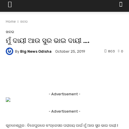
Home
ଖବର
ଖବର
ମୁଁ ଦାୟୀ ଆଉ ସୁର ଭାଇ ଦାୟୀ ….
By
Big News Odisha
803
0
October 25, 2019
Facebook
Twitter
Pinterest
- Advertisement -
- Advertisement -
ଭୁବନେଶ୍ୱର : ବିଜେପୁରରେ କଂଗ୍ରେସର ପରାଜୟ ପାଇଁ ମୁଁ ଆଉ ସୁର ଭାଇ ଦାୟୀ l