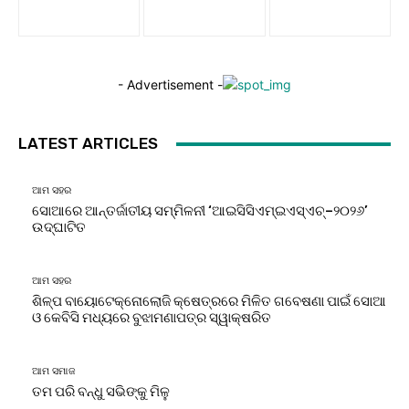
- Advertisement -
LATEST ARTICLES
ଆମ ସହର
ସୋଆରେ ଆନ୍ତର୍ଜାତୀୟ ସମ୍ମିଳନୀ ‘ଆଇସିସିଏମ୍‌ଇଏସ୍‌ଏଚ୍‌–୨୦୨୬’
ଉଦ୍‌ଘାଟିତ
ଆମ ସହର
ଶିଳ୍ପ ବାୟୋଟେକ୍ନୋଲୋଜି କ୍ଷେତ୍ରରେ ମିଳିତ ଗବେଷଣା ପାଇଁ ସୋଆ
ଓ କେବିସି ମଧ୍ୟରେ ବୁଝାମଣାପତ୍ର ସ୍ୱାକ୍ଷରିତ
ଆମ ସମାଜ
ତମ ପରି ବନ୍ଧୁ ସଭିଙ୍କୁ ମିଳୁ