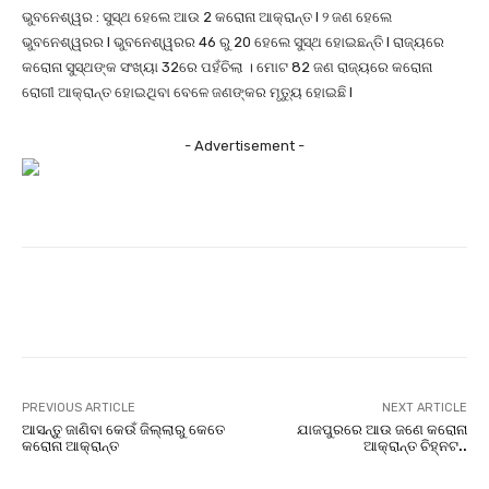
ଭୁବନେଶ୍ୱର : ସୁସ୍ଥ ହେଲେ ଆଉ 2 କରୋନା ଆକ୍ରାନ୍ତ l ୨ ଜଣ ହେଲେ
ଭୁବନେଶ୍ୱରର l ଭୁବନେଶ୍ୱରର 46 ରୁ 20 ହେଲେ ସୁସ୍ଥ ହୋଇଛନ୍ତି l ରାଜ୍ୟରେ
କରୋନା ସୁସ୍ଥଙ୍କ ସଂଖ୍ୟା 32ରେ ପହଁଚିଲା । ମୋଟ 82 ଜଣ ରାଜ୍ୟରେ କରୋନା
ରୋଗୀ ଆକ୍ରାନ୍ତ ହୋଇଥିବା ବେଳେ ଜଣଙ୍କର ମୃତ୍ୟୁ ହୋଇଛି l
- Advertisement -
Facebook
Twitter
Pinterest
PREVIOUS ARTICLE
NEXT ARTICLE
ଆସନ୍ତୁ ଜାଣିବା କେଉଁ ଜିଲ୍ଲାରୁ କେତେ
ଯାଜପୁରରେ ଆଉ ଜଣେ କରୋନା
କରୋନା ଆକ୍ରାନ୍ତ
ଆକ୍ରାନ୍ତ ଚିହ୍ନଟ..