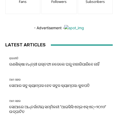
Fans
Followers
Subscribers
- Advertisement -
LATEST ARTICLES
ରାଜନୀତି
ଗଣଶିକ୍ଷା ମନ୍ତ୍ରୀ ଇସ୍ତଫା ନଦେଲେ ଘରୁ ବାହାରିପାରିବେ ନାହିଁ
ଆମ ସହର
ସୋଆର ସବୁ କ୍ୟାମ୍ପସ ହେବ ସବୁଜ କ୍ୟାମ୍ପସ: କୁଳପତି
ଆମ ସହର
ସୋଆରେ ଆନ୍ତର୍ଜାତୀୟ ସମ୍ମିଳନୀ ‘ଆଇସିସିଏମ୍‌ଇଏସ୍‌ଏଚ୍‌–୨୦୨୬’
ଉଦ୍‌ଘାଟିତ