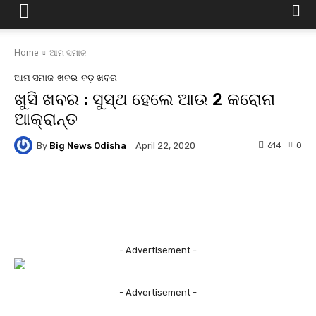
Home
ଆମ ସମାଜ
ଆମ ସମାଜ
ଖବର
ବଡ଼ ଖବର
ଖୁସି ଖବର : ସୁସ୍ଥ ହେଲେ ଆଉ 2 କରୋନା
ଆକ୍ରାନ୍ତ
By
Big News Odisha
614
0
April 22, 2020
Facebook
Twitter
Pinterest
- Advertisement -
- Advertisement -