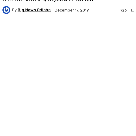
By
Big News Odisha
0
December 17, 2019
726
Facebook
Twitter
Pinterest
WhatsA