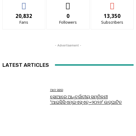
20,832
0
13,350
Fans
Followers
Subscribers
- Advertisement -
LATEST ARTICLES
ଆମ ସହର
ସୋଆରେ ଆନ୍ତର୍ଜାତୀୟ ସମ୍ମିଳନୀ
‘ଆଇସିସିଏମ୍‌ଇଏସ୍‌ଏଚ୍‌–୨୦୨୬’ ଉଦ୍‌ଘାଟିତ