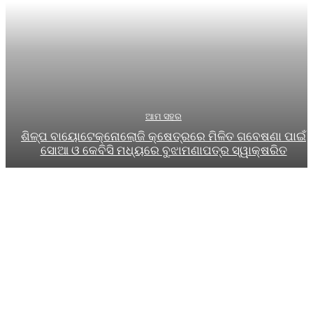
ଆମ ସହର
ଶିଳ୍ପ ବାୟୋଟେକ୍ନୋଲୋଜି କ୍ଷେତ୍ରରେ ମିଳିତ ଗବେଷଣା ପାଇଁ
ସୋଆ ଓ କେବିସି ମଧ୍ୟରେ ବୁଝାମଣାପତ୍ର ସ୍ୱାକ୍ଷରିତ