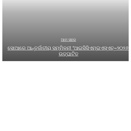
ଆମ ସହର
ସୋଆରେ ଆନ୍ତର୍ଜାତୀୟ ସମ୍ମିଳନୀ ‘ଆଇସିସିଏମ୍‌ଇଏସ୍‌ଏଚ୍‌–୨୦୨୬’
ଉଦ୍‌ଘାଟିତ