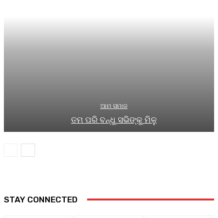
ଆମ ସମାଜ
ତମ ପରି ବନ୍ଧୁ ସଭିଙ୍କୁ ମିଳୁ
STAY CONNECTED