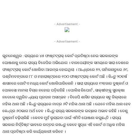
- Advertisement -
- Advertisement -
ଭୁବନେଶ୍ୱର : ରାଜ୍ୟରେ ୪୫ ଫାଷ୍ଟଟ୍ରାକ୍ କୋର୍ଟ ପ୍ରତିଷ୍ଠା ନେଇ ସରକାରଙ୍କ
ଘୋଷଣାକୁ ନେଇ ରାଜ୍ୟ ବିଜେପିର ଅଭିଯୋଗ । ବାଜପେୟୀଙ୍କ ସମୟରେ ସାରା ଦେଶରେ
ଫାଷ୍ଟଟ୍ରାକ୍ କୋର୍ଟ ଖୋଲିବା ଆରମ୍ଭ ହୋଇଥିଲା । ଆନ୍ଧ୍ରରେ ୭୨, ତାମିଲନାଡୁରେ ୬୯,
ପଶ୍ଚିମବଙ୍ଗରେ ୮୮ ଓ ମହାରାଷ୍ଟ୍ରରେ ୧୦୦ ଫାଷ୍ଟଟ୍ରାକ୍ କୋର୍ଟ ଅଛି । କିନ୍ତୁ ୨୦ବର୍ଷ
ଶାସନରେ ଗୋଟିଏ ମଧ୍ୟ କୋର୍ଟ ଖୋଲିପାରିଲେନି । ସାରା ରାଜ୍ୟରେ ୧୨ହଜାର ଦୁଷ୍କର୍ମ ଓ
ପୋକସୋ ମାମଲା ବିଚାର ନହୋଇ ପଡ଼ିରହିଛି । ପୋଲିସ ରିପୋର୍ଟ , ସାକ୍ଷୀଙ୍କୁ ସୁରକ୍ଷା
ନଦେଲେ ତ୍ୱରିତ ନ୍ୟାୟ ପ୍ରଦାନ ଅସମ୍ଭବ । ବିଜେପି ଶାସିତ ରାଜ୍ୟରେ ସବୁ ଜିଲ୍ଲାରେ
ମହିଳା ଥାନା ଅଛି । କିନ୍ତୁ ରାଜ୍ୟରେ ମାତ୍ର ୬ଟି ମହିଳା ଥାନା ଅଛି । ଯେତେ ମହିଳା ଥାନା ହେବ
କେନ୍ଦ୍ର ୬୦ଭାଗ ଅର୍ଥ ଦେବ । କିନ୍ତୁ ରାଜ୍ୟ ସରକାରଙ୍କ ଇଚ୍ଛାର ଅଭାବ ରହିଛି । ତେଣୁ
ଦୁଷ୍କର୍ମ ବଢ଼ିଚାଲିଛି । କେବଳ ମୁହଁ ଲୁଚାଇବା ପାଇଁ ଏମିତି ଘୋଷଣା କରୁଛନ୍ତି । ରାଜ୍ୟ
ସରକାର ନିର୍ଦ୍ଦିଷ୍ଟ ଭାବରେ ଉତ୍ତର ରଖନ୍ତୁ କେବେ ସୁଦ୍ଧା ଏହି କୋର୍ଟ ଓ ଅଧିକ ମହିଳା
ଥାନା ପ୍ରତିଷ୍ଠା କରି କାର୍ଯ୍ୟକାରୀ କରିବେ ।