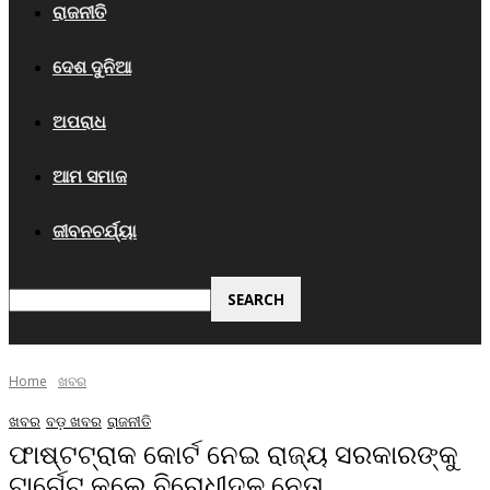
ରାଜନୀତି
ଦେଶ ଦୁନିଆ
ଅପରାଧ
ଆମ ସମାଜ
ଜୀବନଚର୍ଯ୍ୟା
Home
ଖବର
ଖବର
ବଡ଼ ଖବର
ରାଜନୀତି
ଫାଷ୍ଟଟ୍ରାକ କୋର୍ଟ ନେଇ ରାଜ୍ୟ ସରକାରଙ୍କୁ
ଟାର୍ଗେଟ କଲେ ବିରୋଧୀଦଳ ନେତା..