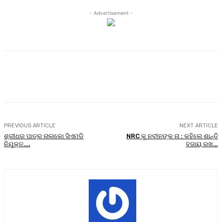
- Advertisement -
Facebook
Twitter
Pinterest
WhatsA
PREVIOUS ARTICLE
NEXT ARTICLE
ଶ୍ରୀଧର ପାତ୍ର ନାଲକୋ ସିଏମଡି
NRC କୁ ନବୀନଙ୍କ ନା : କହିଲେ ଶାନ୍ତି
ନିଯୁକ୍ତ….
ବଜାୟ ରଖ…