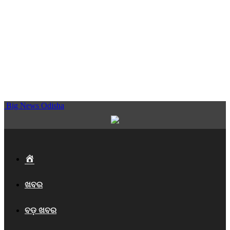
Big News Odisha
Home
ଖବର
ବଡ଼ ଖବର