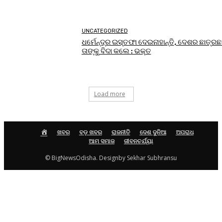
UNCATEGORIZED
ଧର୍ମେନ୍ଦ୍ର ଇସ୍ତଫା ଦେଇନାହାନ୍ତି, ଦେଶର ଛାତ୍ରଛ
ତାଙ୍କୁ ବିଦା କଲେ : ଭକ୍ତ
Load more
HOME
ଖବର
ବଡ଼ ଖବର
ରାଜନୀତି
ଦେଶ ଦୁନିଆ
ଅପରାଧ
ଆମ ସମାଜ
ଜୀବନଚର୍ଯ୍ୟା
© BigNewsOdisha. Designby Sekhar Subhransu