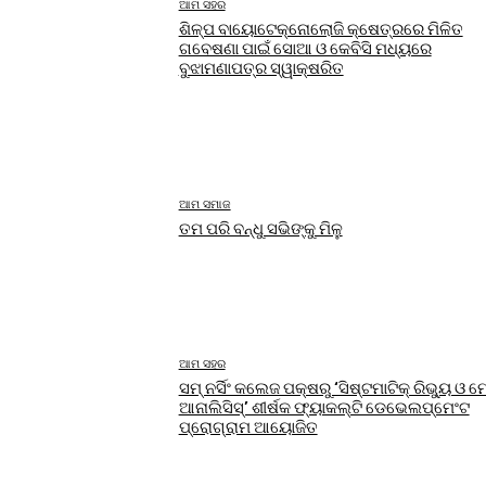
ଆମ ସହର
ଶିଳ୍ପ ବାୟୋଟେକ୍ନୋଲୋଜି କ୍ଷେତ୍ରରେ ମିଳିତ
ଗବେଷଣା ପାଇଁ ସୋଆ ଓ କେବିସି ମଧ୍ୟରେ
ବୁଝାମଣାପତ୍ର ସ୍ୱାକ୍ଷରିତ
ଆମ ସମାଜ
ତମ ପରି ବନ୍ଧୁ ସଭିଙ୍କୁ ମିଳୁ
ଆମ ସହର
ସମ୍ ନର୍ସିଂ କଲେଜ ପକ୍ଷରୁ ‘ସିଷ୍ଟମାଟିକ୍ ରିଭ୍ୟୁ ଓ ମ
ଆନାଲିସିସ୍‌’ ଶୀର୍ଷକ ଫ୍ୟାକଲ୍ଟି ଡେଭେଲପ୍‌ମେଂଟ
ପ୍ରୋଗ୍ରାମ ଆୟୋଜିତ