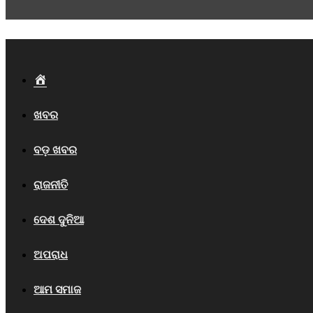
Home
ଖବର
ବଡ଼ ଖବର
ରାଜନୀତି
ଦେଶ ଦୁନିଆ
ଅପରାଧ
ଆମ ସମାଜ