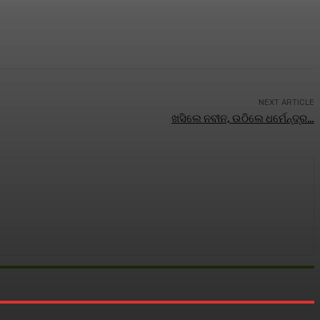
NEXT ARTICLE
ଖସିଲେ ନବୀନ, ଉଠିଲେ ଧର୍ମେନ୍ଦ୍ର…