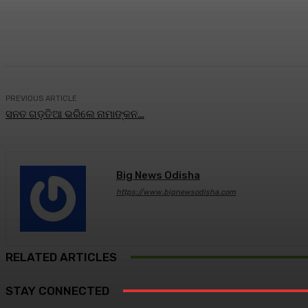
Share
Facebook
Twitter
Pin
PREVIOUS ARTICLE
ସନତ ଗଡ଼ତିଆ ଭରିଲେ ନାମାଙ୍କନ…
Big News Odisha
https://www.bignewsodisha.com
RELATED ARTICLES
STAY CONNECTED