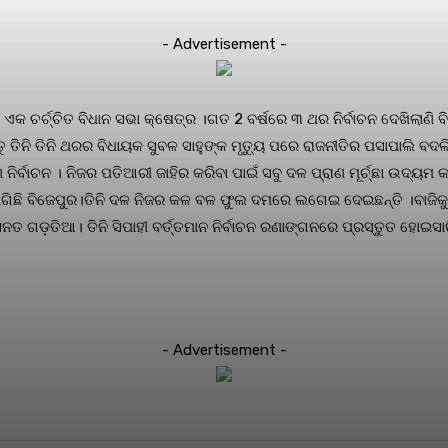
- Advertisement -
ିର ଏକ ଚର୍ଚ୍ଚିତ ବିଧାନ ସଭା କ୍ଷେତ୍ର ।ଗତ 2 ବର୍ଷରେ ୩ ଥର ନିର୍ବାଚନ ଦେଖିଲାଣ
୍ତୁ ତିନି ତିନି ଥରର ବିଧାୟକ ସୁବଳ ସାହୁଙ୍କ ମୃତ୍ୟୁ ପରେ ରାଜନୀତିର ପସାପାଲି 
ନିର୍ବାଚନ । ନିଜର ପତିଆରୀ ଜାହିର କରିବା ପାଇଁ ସବୁ ଦଳ ପ୍ରାଣ ମୂର୍ଚ୍ଛା ଉଦ୍ୟ
େ ଲାଗିଛି ବିଜେପୁର।ତିନି ଦଳ ନିଜର କଳ ବଳ ଫୁଲ ଦମରେ ଲଗେଇ ଦେଇଛନ୍ତି ।ବାଜିକୁ
ରୁ ସନତ ଗଡ଼ତିଆ। ତିନି ସିପାହୀ ବର୍ତ୍ତମାନ ନିର୍ବାଚନ ରଣାଙ୍ଗନରେ ପ୍ରସ୍ତୁତ ହ
- Advertisement -