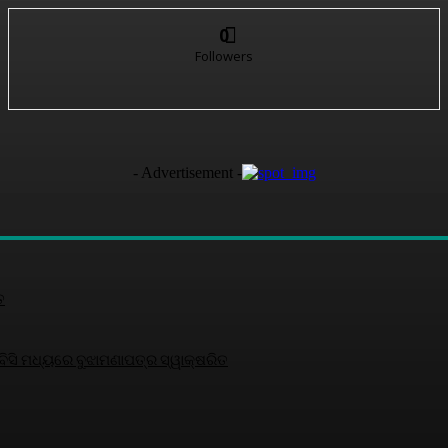
0
Followers
- Advertisement -
ତ
ସି ମଧ୍ୟରେ ବୁଝାମଣାପତ୍ର ସ୍ୱାକ୍ଷରିତ