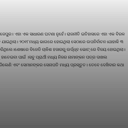
ି ବିଜେପୁର। ଏହା ଏକ ସାଧାରଣ ଘଟଣା ନୁହେଁ। ରାଜନୀତି ଇତିହାସରେ ଏହା ଏକ ବିରଳ
ବଦଳି ଯାଇଥିଲା। ୨୦୧୮ମଧ୍ୟ ଭାଗରେ ହୋଇଥିଲା ସେଠାରେ ଉପନିର୍ବାଚନ।ଯାହାକି ୩
ମ କରିଥିଲେ।ଶେଷରେ ବିଜେଡି ଚାଳିଶ ହଜାରରୁ ଉର୍ଦ୍ଧ୍ବ ଭୋଟ୍ ରେ ବିଜୟ ହୋଇଥିଲା।
 ହାତେଇବା ପାଇଁ ।ସବୁ ପ୍ରାର୍ଥୀ ମଧ୍ୟ ନିଜର ନାମାଙ୍କନ ପତ୍ର ଦାଖଲ
ୋଇସାରିଲେଣି ଏବଂ ସେମାନଙ୍କର ସେନାପତି ମଧ୍ୟ ପ୍ରସ୍ତୁତ। ତେବେ ଦେଖିବାର କଥା