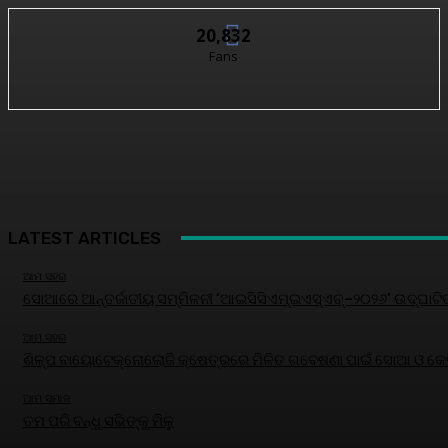
20,832
Fans
LATEST ARTICLES
ଆମ ସହର
ସୋଆରେ ଆନ୍ତର୍ଜାତୀୟ ସମ୍ମିଳନୀ ‘ଆଇସିସିଏମ୍‌ଇଏସ୍‌ଏଚ୍‌–୨୦୨୬’ ଉଦ୍‌ଘାଟି
ଆମ ସହର
ଶିଳ୍ପ ବାୟୋଟେକ୍ନୋଲୋଜି କ୍ଷେତ୍ରରେ ମିଳିତ ଗବେଷଣା ପାଇଁ ସୋଆ ଓ କେବି
ଆମ ସମାଜ
ତମ ପରି ବନ୍ଧୁ ସଭିଙ୍କୁ ମିଳୁ