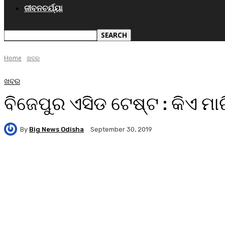
ଜୀବନଚର୍ଯ୍ୟା
Home
ଖବର
ଖବର
ବିଜେପୁର ଏସିଡ ଟେଷ୍ଟ : କିଏ ମା
By
Big News Odisha
September 30, 2019
Facebook
Twitter
Pinterest
WhatsA