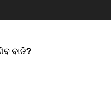
ରିବ ବାଜି?
pp