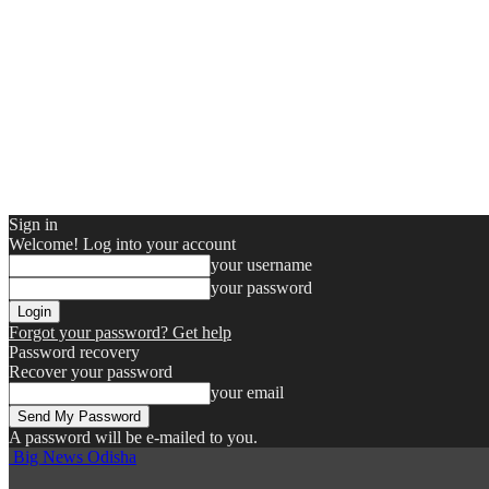
Sign in
Welcome! Log into your account
your username
your password
Forgot your password? Get help
Password recovery
Recover your password
your email
A password will be e-mailed to you.
Big News Odisha