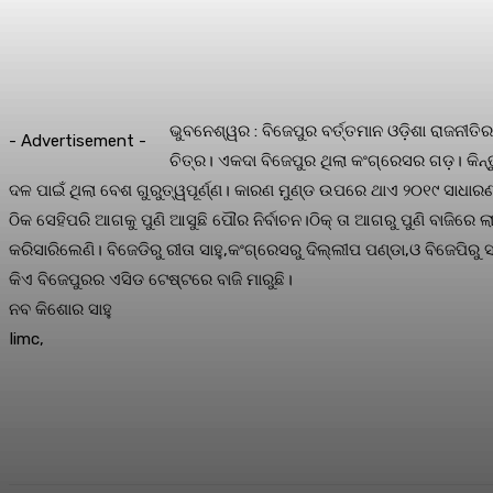
ଭୁବନେଶ୍ୱର : ବିଜେପୁର ବର୍ତ୍ତମାନ ଓଡ଼ିଶା ରାଜନୀତ
- Advertisement -
ଚିତ୍ର। ଏକଦା ବିଜେପୁର ଥିଲା କଂଗ୍ରେସର ଗଡ଼। କିନ
ଦଳ ପାଇଁ ଥିଲା ବେଶ ଗୁରୁତ୍ୱପୂର୍ଣ୍ଣ। କାରଣ ମୁଣ୍ଡ ଉପରେ ଥାଏ ୨୦୧୯ ସାଧାରଣ 
ଠିକ ସେହିପରି ଆଗକୁ ପୁଣି ଆସୁଛି ପୌର ନିର୍ବାଚନ।ଠିକ୍ ତା ଆଗରୁ ପୁଣି ବାଜିର
କରିସାରିଲେଣି। ବିଜେଡିରୁ ରୀତା ସାହୁ,କଂଗ୍ରେସରୁ ଦିଲ୍ଲୀପ ପଣ୍ଡା,ଓ ବିଜେପି
କିଏ ବିଜେପୁରର ଏସିଡ ଟେଷ୍ଟରେ ବାଜି ମାରୁଛି।
ନବ କିଶୋର ସାହୁ
Iimc,