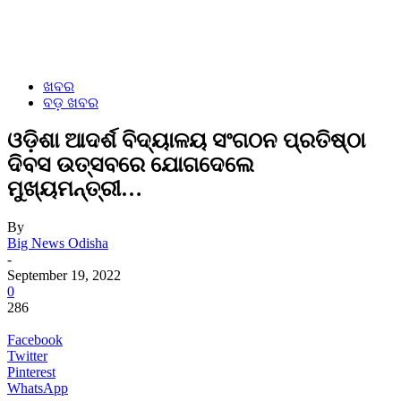
ଖବର
ବଡ଼ ଖବର
ଓଡ଼ିଶା ଆଦର୍ଶ ବିଦ୍ୟାଳୟ ସଂଗଠନ ପ୍ରତିଷ୍ଠା
ଦିବସ ଉତ୍ସବରେ ଯୋଗଦେଲେ
ମୁଖ୍ୟମନ୍ତ୍ରୀ…
By
Big News Odisha
-
September 19, 2022
0
286
Facebook
Twitter
Pinterest
WhatsApp