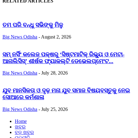
RELATED ARTICLES
ତମ ପରି ବନ୍ଧୁ ସଭିଙ୍କୁ ମିଳୁ
Big News Odisha
-
August 2, 2026
ସମ୍ ନର୍ସିଂ କଲେଜ ପକ୍ଷରୁ ‘ସିଷ୍ଟମାଟିକ୍ ରିଭ୍ୟୁ ଓ ମେଟା-
ଆନାଲିସିସ୍‌’ ଶୀର୍ଷକ ଫ୍ୟାକଲ୍ଟି ଡେଭେଲପ୍‌ମେଂଟ...
Big News Odisha
-
July 28, 2026
ଯୁବ ମାନସିକତା ଓ ଦୃଢ଼ ମନା ଯୁବ ସମାଜ ବିଷୟବସ୍ତୁକୁ ନେଇ
ସୋଆରେ କର୍ମଶାଳା
Big News Odisha
-
July 25, 2026
Home
ଖବର
ବଡ଼ ଖବର
ରାଜନୀତି