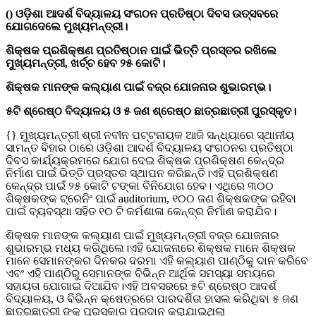
() ଓଡ଼ିଶା ଆଦର୍ଶ ବିଦ୍ୟାଳୟ ସଂଗଠନ ପ୍ରତିଷ୍ଠା ଦିବସ ଉତ୍ସବରେ
ଯୋଗଦେଲେ ମୁଖ୍ୟମନ୍ତ୍ରୀ।
ଶିକ୍ଷକ ପ୍ରଶିକ୍ଷଣ ପ୍ରତିଷ୍ଠାନ ପାଇଁ ଭିତ୍ତି ପ୍ରସ୍ତର ରଖିଲେ
ମୁଖ୍ୟମନ୍ତ୍ରୀ, ଖର୍ଚ୍ଚ ହେବ ୨୫ କୋଟି।
ଶିକ୍ଷକ ମାନଙ୍କ କଲ୍ୟାଣ ପାଇଁ ବଜ୍ର ଯୋଜନାର ଶୁଭାରମ୍ଭ।
୫ଟି ଶ୍ରେଷ୍ଠ ବିଦ୍ୟାଳୟ ଓ ୫ ଜଣ ଶ୍ରେଷ୍ଠ ଛାତ୍ରଛାତ୍ରୀ ପୁରସ୍କୃତ।
{} ମୁଖ୍ୟମନ୍ତ୍ରୀ ଶ୍ରୀ ନବୀନ ପଟ୍ଟନାୟକ ଆଜି ସନ୍ଧ୍ୟାରେ ସ୍ଥାନୀୟ
ସାମନ୍ତ ବିହାର ଠାରେ ଓଡ଼ିଶା ଆଦର୍ଶ ବିଦ୍ୟାଳୟ ସଂଗଠନର ପ୍ରତିଷ୍ଠା
ଦିବସ କାର୍ଯ୍ୟକ୍ରମରେ ଯୋଗ ଦେଇ ଶିକ୍ଷକ ପ୍ରଶିକ୍ଷଣ କେନ୍ଦ୍ର
ନିର୍ମାଣ ପାଇଁ ଭିତ୍ତି ପ୍ରସ୍ତର ସ୍ଥାପନ କରିଛନ୍ତି।ଏହି ପ୍ରଶିକ୍ଷଣ
କେନ୍ଦ୍ର ପାଇଁ ୨୫ କୋଟି ଟଙ୍କା ବିନିଯୋଗ ହେବ। ଏଥିରେ ୩୦୦
ଶିକ୍ଷକଙ୍କ ଟ୍ରେନିଂ ପାଇଁ auditorium, ୧୦୦ ଜଣ ଶିକ୍ଷକଙ୍କ ରହିବା
ପାଇଁ ବ୍ୟବସ୍ଥା ସହିତ ୧୦ ଟି କର୍ମଶାଳା କେନ୍ଦ୍ର ନିର୍ମାଣ କରାଯିବ।
ଶିକ୍ଷକ ମାନଙ୍କ କଲ୍ୟାଣ ପାଇଁ ମୁଖ୍ୟମନ୍ତ୍ରୀ ବଜ୍ର ଯୋଜନାର
ଶୁଭାରମ୍ଭ ମଧ୍ୟ କରିଥିଲେ।ଏହି ଯୋଜନାରେ ଶିକ୍ଷକ ମାନେ ଶିକ୍ଷକ
ମାନେ ସେମାନଙ୍କର ଦିନକର ଦରମା ଏହି କଲ୍ୟାଣ ପାଣ୍ଠିକୁ ଦାନ କରିବେ
ଏବଂ ଏହି ପାଣ୍ଠିରୁ ସେମାନଙ୍କ ବିଭିନ୍ନ ଆର୍ଥିକ ସମସ୍ୟା ସମୟରେ
ସହାୟତା ଯୋଗାଇ ଦିଆଯିବ।ଏହି ଅବସରରେ ୫ଟି ଶ୍ରେଷ୍ଠ ଆଦର୍ଶ
ବିଦ୍ୟାଳୟ, ଓ ବିଭିନ୍ନ କ୍ଷେତ୍ରରେ ପାରଦର୍ଶିତା ହାସଲ କରିଥିବା ୫ ଜଣ
ଛାତ୍ରଛାତ୍ରୀ ଙ୍କୁ ପୁରସ୍କାର ପ୍ରଦାନ କରାଯାଇଥିଲା