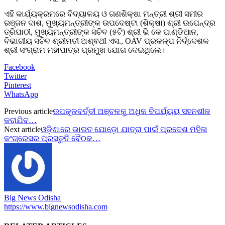
ଏହି କାର୍ଯ୍ୟକ୍ରମରେ ବିଦ୍ୟାଳୟ ଓ ଗଣଶିକ୍ଷା ମନ୍ତ୍ରୀ ଶ୍ରୀ ସମୀର
ରଞ୍ଜନ ଦାଶ, ମୁଖ୍ୟମନ୍ତ୍ରୀଙ୍କ ଉପଦେଷ୍ଟା (ଶିକ୍ଷା) ଶ୍ରୀ ଉପେନ୍ଦ୍ର
ତ୍ରିପାଠୀ, ମୁଖ୍ୟମନ୍ତ୍ରୀଙ୍କ ସଚିବ (୫ଟି) ଶ୍ରୀ ଭି କେ ପାଣ୍ଡିଆନ,
ବିଭାଗୀୟ ସଚିବ ଶ୍ରୀମତୀ ଅଶ୍ଵଥୀ ଏସ., OAV ପ୍ରକଳ୍ପ ନିର୍ଦ୍ଦେଶକ
ଶ୍ରୀ ସଂଗ୍ରାମ ମହାପାତ୍ର ପ୍ରମୁଖ ଯୋଗ ଦେଇଥିଲେ।
Facebook
Twitter
Pinterest
WhatsApp
Previous article
ଉପକୂଳବର୍ତ୍ତୀ ଅଞ୍ଚଳକୁ ଅଧିକ ବିପର୍ଯ୍ୟୟ ସହନଶୀଳ
କରାଯିବ…
Next article
ଓଡ଼ିଶାରେ ଭାରତ ଯୋଡ଼ୋ ଯାତ୍ରା ପାଇଁ ପ୍ରଦେଶ ମହିଳା
କଂଗ୍ରେସର ପ୍ରସ୍ତୁତି ବୈଠକ…
Big News Odisha
https://www.bignewsodisha.com