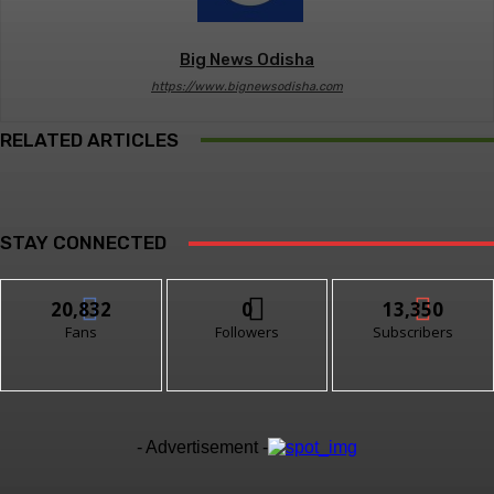
Big News Odisha
https://www.bignewsodisha.com
RELATED ARTICLES
STAY CONNECTED
20,832
0
13,350
Fans
Followers
Subscribers
- Advertisement -