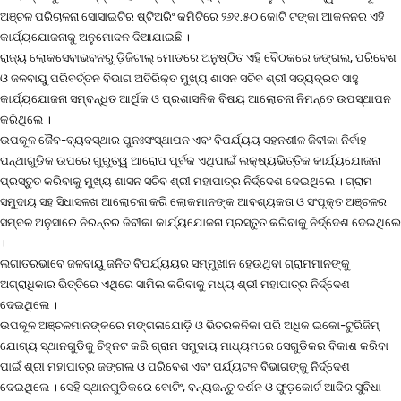
ଅଞ୍ଚଳ ପରିଚାଳନା ସୋସାଇଟିର ଷ୍ଟିଅରିଂ କମିଟିରେ ୨୬୧.୫୦ କୋଟି ଟଙ୍କା ଆକଳନର ଏହି
କାର୍ଯ୍ୟଯୋଜନାକୁ ଅନୁମୋଦନ ଦିଆଯାଇଛି ।
ରାଜ୍ୟ ଲୋକସେବାଭବନରୁ ଡ଼ିଜିଟାଲ୍ ମୋଡରେ ଅନୁଷ୍ଠିତ ଏହି ବୈଠକରେ ଜଙ୍ଗଲ, ପରିବେଶ
ଓ ଜଳବାୟୁ ପରିବର୍ତ୍ତନ ବିଭାଗ ଅତିରିକ୍ତ ମୁଖ୍ୟ ଶାସନ ସଚିବ ଶ୍ରୀ ସତ୍ୟବ୍ରତ ସାହୁ
କାର୍ଯ୍ୟଯୋଜନା ସମ୍ବନ୍ଧିତ ଆର୍ଥିକ ଓ ପ୍ରଶାସନିକ ବିଷୟ ଆଲୋଚନା ନିମନ୍ତେ ଉପସ୍ଥାପନ
କରିଥିଲେ ।
ଉପକୂଳ ଜୈବ-ବ୍ୟବସ୍ଥାର ପୁନଃସଂସ୍ଥାପନ ଏବଂ ବିପର୍ଯ୍ୟୟ ସହନଶୀଳ ଜିବୀକା ନିର୍ବାହ
ପନ୍ଥାଗୁଡିକ ଉପରେ ଗୁରୁତ୍ୱ ଆରୋପ ପୂର୍ବକ ଏଥିପାଇଁ ଲକ୍ଷ୍ୟଭିତ୍ତିକ କାର୍ଯ୍ୟଯୋଜନା
ପ୍ରସ୍ତୁତ କରିବାକୁ ମୁଖ୍ୟ ଶାସନ ସଚିବ ଶ୍ରୀ ମହାପାତ୍ର ନିର୍ଦ୍ଦେଶ ଦେଇଥିଲେ । ଗ୍ରାମ
ସମୁଦାୟ ସହ ସିଧାସଳଖ ଆଲୋଚନା କରି ଲୋକମାନଙ୍କ ଆବଶ୍ୟକତା ଓ ସଂପୃକ୍ତ ଅଞ୍ଚଳର
ସମ୍ବଳ ଅନୁସାରେ ନିରନ୍ତର ଜିବୀକା କାର୍ଯ୍ୟଯୋଜନା ପ୍ରସ୍ତୁତ କରିବାକୁ ନିର୍ଦ୍ଦେଶ ଦେଇଥିଲେ
।
ଲଗାତରଭାବେ ଜଳବାୟୁ ଜନିତ ବିପର୍ଯ୍ୟୟର ସମ୍ମୁଖୀନ ହେଉଥିବା ଗ୍ରାମମାନଙ୍କୁ
ଅଗ୍ରାଧିକାର ଭିତ୍ତିରେ ଏଥିରେ ସାମିଲ କରିବାକୁ ମଧ୍ୟ ଶ୍ରୀ ମହାପାତ୍ର ନିର୍ଦ୍ଦେଶ
ଦେଇଥିଲେ ।
ଉପକୂଳ ଅଞ୍ଚଳମାନଙ୍କରେ ମଙ୍ଗଳାଯୋଡ଼ି ଓ ଭିତରକନିକା ପରି ଅଧିକ ଇକୋ-ଟୁରିଜିମ୍
ଯୋଗ୍ୟ ସ୍ଥାନଗୁଡିକୁ ଚିହ୍ନଟ କରି ଗ୍ରାମ ସମୁଦାୟ ମାଧ୍ୟମରେ ସେଗୁଡିକର ବିକାଶ କରିବା
ପାଇଁ ଶ୍ରୀ ମହାପାତ୍ର ଜଙ୍ଗଲ ଓ ପରିବେଶ ଏବଂ ପର୍ଯ୍ୟଟନ ବିଭାଗଙ୍କୁ ନିର୍ଦ୍ଦେଶ
ଦେଇଥିଲେ । ସେହି ସ୍ଥାନଗୁଡିକରେ ବୋଟିଂ, ବନ୍ୟଜନ୍ତୁ ଦର୍ଶନ ଓ ଫୁଡ଼କୋର୍ଟ ଆଦିର ସୁବିଧା