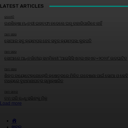
LATEST ARTICLES
ରାଜନୀତି
ଗଣଶିକ୍ଷା ମନ୍ତ୍ରୀ ଇସ୍ତଫା ନଦେଲେ ଘରୁ ବାହାରିପାରିବେ ନାହିଁ
ଆମ ସହର
ସୋଆର ସବୁ କ୍ୟାମ୍ପସ ହେବ ସବୁଜ କ୍ୟାମ୍ପସ: କୁଳପତି
ଆମ ସହର
ସୋଆରେ ଆନ୍ତର୍ଜାତୀୟ ସମ୍ମିଳନୀ ‘ଆଇସିସିଏମ୍‌ଇଏସ୍‌ଏଚ୍‌–୨୦୨୬’ ଉଦ୍‌ଘାଟିତ
ଆମ ସହର
ଶିଳ୍ପ ବାୟୋଟେକ୍ନୋଲୋଜି କ୍ଷେତ୍ରରେ ମିଳିତ ଗବେଷଣା ପାଇଁ ସୋଆ ଓ କେବି
ମଧ୍ୟରେ ବୁଝାମଣାପତ୍ର ସ୍ୱାକ୍ଷରିତ
ଆମ ସମାଜ
ତମ ପରି ବନ୍ଧୁ ସଭିଙ୍କୁ ମିଳୁ
Load more
HOME
ଖବର