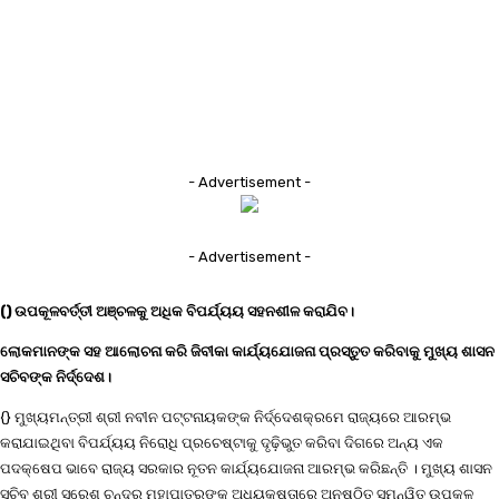
- Advertisement -
- Advertisement -
() ଉପକୂଳବର୍ତ୍ତୀ ଅଞ୍ଚଳକୁ ଅଧିକ ବିପର୍ଯ୍ୟୟ ସହନଶୀଳ କରାଯିବ।
ଲୋକମାନଙ୍କ ସହ ଆଲୋଚନା କରି ଜିବୀକା କାର୍ଯ୍ୟଯୋଜନା ପ୍ରସ୍ତୁତ କରିବାକୁ ମୁଖ୍ୟ ଶାସନ
ସଚିବଙ୍କ ନିର୍ଦ୍ଦେଶ।
{} ମୁଖ୍ୟମନ୍ତ୍ରୀ ଶ୍ରୀ ନବୀନ ପଟ୍ଟନାୟକଙ୍କ ନିର୍ଦ୍ଦେଶକ୍ରମେ ରାଜ୍ୟରେ ଆରମ୍ଭ
କରାଯାଇଥିବା ବିପର୍ଯ୍ୟୟ ନିରୋଧି ପ୍ରଚେଷ୍ଟାକୁ ଦୃଢ଼ିଭୁତ କରିବା ଦିଗରେ ଅନ୍ୟ ଏକ
ପଦକ୍ଷେପ ଭାବେ ରାଜ୍ୟ ସରକାର ନୂତନ କାର୍ଯ୍ୟଯୋଜନା ଆରମ୍ଭ କରିଛନ୍ତି । ମୁଖ୍ୟ ଶାସନ
ସଚିବ ଶ୍ରୀ ସୁରେଶ ଚନ୍ଦ୍ର ମହାପାତ୍ରଙ୍କ ଅଧ୍ୟକ୍ଷତାରେ ଅନୁଷ୍ଠିତ ସମନ୍ୱିତ ଉପକୂଳ