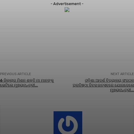
- Advertisement -
Facebook
Twitter
Pinterest
WhatsApp
PREVIOUS ARTICLE
NEXT ARTICLE
6 ଜିଲ୍ଲାର ମିଶନ ଶକ୍ତି ମା ମାନଙ୍କୁ
ଓଡ଼ିଶା ଆଦର୍ଶ ବିଦ୍ୟାଳୟ ସଂଗଠନ
ଭେଟିଲେ ମୁଖ୍ୟମନ୍ତ୍ରୀ…
ପ୍ରତିଷ୍ଠା ଦିବସ ଉତ୍ସବରେ ଯୋଗଦେଲେ
ମୁଖ୍ୟମନ୍ତ୍ରୀ…