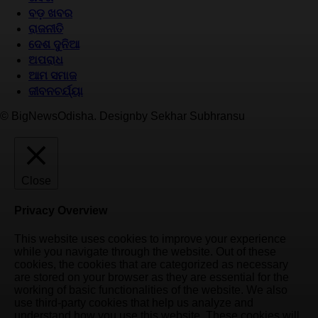
ବଡ଼ ଖବର
ରାଜନୀତି
ଦେଶ ଦୁନିଆ
ଅପରାଧ
ଆମ ସମାଜ
ଜୀବନଚର୍ଯ୍ୟା
© BigNewsOdisha. Designby Sekhar Subhransu
Close
Privacy Overview
This website uses cookies to improve your experience
while you navigate through the website. Out of these
cookies, the cookies that are categorized as necessary
are stored on your browser as they are essential for the
working of basic functionalities of the website. We also
use third-party cookies that help us analyze and
understand how you use this website. These cookies will