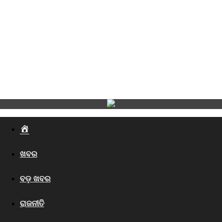
Home
ଖବର
ବଡ଼ ଖବର
ରାଜନୀତି