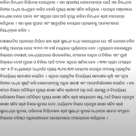
କରିବା ନିମନ୍ତେ ନିର୍ଦ୍ଦେଶ ଦେଇଥିଲେ । ଏହା ସ୍ଥାନୀୟ ଲୋକମାନଙ୍କ ପାଇଁ ଏକ ନିରନ୍ତର
ଜିବୀକା ପନ୍ଥା ଉନ୍ମୁକ୍ତ କରିବ ବୋଲି ମୁଖ୍ୟ ଶାସନ ସଚିବ କହିଥିଲେ । ଉପକୂଳ ଅଞ୍ଚଳରେ
ହେନ୍ତାଳ ବଣର ଘନତା ଏବଂ ସମୁଦ୍ର ଘାସ ଆଦି ବୃଦ୍ଧି କରିବା ନିମନ୍ତେ ଶ୍ରୀ ମହାପାତ୍ର
କହିଥିଲେ । ଏହା ଲୁଣା ଜୁଆର ଏବଂ ସାମୁଦ୍ରିକ ବାତ୍ୟାର ପ୍ରଭାବକୁ ଅନେକାଂଶରେ
ନିୟନ୍ତ୍ରଣ କରିବ ।
ସୋସାଇଟିର ପ୍ରକଳ୍ପ ନିର୍ଦ୍ଦେ ଶକ ଶ୍ରୀ ସୁଶାନ୍ତ ନନ୍ଦ ଜଣାଇଥିଲେ ଯେ ଏହି ଯୋଜନା ଚଳିତ
ବର୍ଷରୁ ଆରମ୍ଭ ହୋଇ ୨୦୨୬-୨୭ ବର୍ଷ ମଧ୍ୟରେ ପୂର୍ଣ୍ଣାଙ୍ଗ ହେବ । ମୁଖ୍ୟତଃ ବାଲେଶ୍ୱର
ଜିଲ୍ଲାର ତଳସାରୀ, କେନ୍ଦ୍ରାପଡାର ଭିତରକନିକା, ଗଂଜାମର ବାହୁଡା ଓ ଚିଲିକା ଏବଂ ପୁରୀ
ଜିଲ୍ଲାର ଦେବୀ ମୁହାଣ ଓ ଚିଲିକା ଆଦି ଅଂଚଳ ଏଥିରେ ସାମିଲ ହେବ । ୩୩୯ ଗ୍ରାମ ପଂଚାୟତ
ଏବଂ ୫ ଟି ବନ୍ୟଖଣ୍ଡ ଅନ୍ତର୍ଗତ ପ୍ରାୟ ୩,୭୫,୩୨୧ ହେକ୍ଟର ଉପକୂଳ ଅଂଚଳକୁ ପ୍ରାକୃତିକ
ବିପର୍ଯ୍ୟୟ ସହନଶୀଳ କରାଯିବ । ଏଥିରେ ପ୍ରାକୃତିକ ବିପର୍ଯ୍ୟୟ ସହନଶୀଳ କୃଷି ଏବଂ ନୂଆ
ଜିବୀକା ପନ୍ଥା ସୃଷ୍ଟି କରି ଳୋକମାନଙ୍କୁ ଅଧିକ ସାହସୀ ଏବଂ ଆତ୍ମନିର୍ଭରଶୀଳ କରାଯିବ । ଜଳ
ସଂପଦ ବିଭାଗ ଅତିରିକ୍ତ ମୁଖ୍ୟ ଶାସନ ସଚିବ ଶ୍ରୀମତୀ ଅନୁ ଗର୍ଗ, ରାଜସ୍ୱ ଓ ବିପର୍ଯ୍ୟୟ
ପରିଚାଳନା ବିଭାଗ ଅତିରିକ୍ତ ମୁଖ୍ୟ ଶାସନ ସଚିବ ଶ୍ରୀ ସତ୍ୟବ୍ରତ ସାହୁ, ଅର୍ଥ ବିଭାଗ ପ୍ରମୁଖ
ଶାସନ ସଚିବ ଶ୍ରୀ ବିଶାଳ କୁମାର ଦେବ, ପର୍ଯ୍ୟଟନ ବିଭାଗ ପ୍ରମୁଖ ଶାସନ ସଚିବ ଶ୍ରୀ
ସୁରେନ୍ଦ୍ର କୁମାର, ପରିବେଶ ନିର୍ଦ୍ଦେଶକ ଶ୍ରୀ ସୁଶାନ୍ତ କୁମାର ନନ୍ଦଙ୍କ ସମେତ ସଂପୃକ୍ତ
ବିଭାଗର ବରିଷ୍ଠ ଅଧିକାରୀମାନେ ଆଲୋଚନାରେ ଅଂଶଗ୍ରହଣ କରିଥିଲେ ।