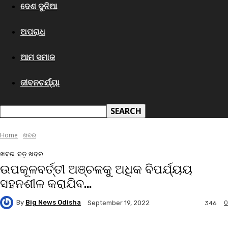
ଦେଶ ଦୁନିଆ
ଅପରାଧ
ଆମ ସମାଜ
ଜୀବନଚର୍ଯ୍ୟା
Home
ଖବର
ଖବର
ବଡ଼ ଖବର
ଉପକୂଳବର୍ତ୍ତୀ ଅଞ୍ଚଳକୁ ଅଧିକ ବିପର୍ଯ୍ୟୟ
ସହନଶୀଳ କରାଯିବ…
By
Big News Odisha
0
September 19, 2022
346