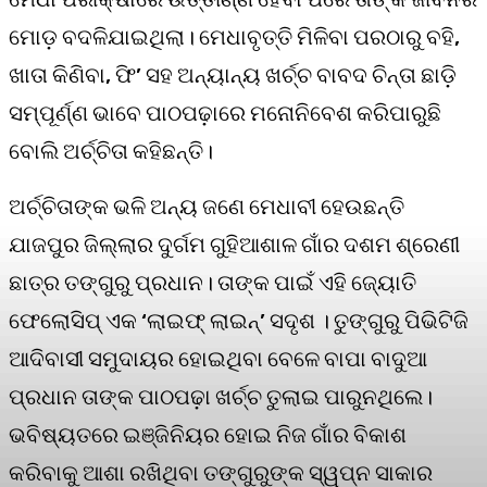
ମୋଡ଼ ବଦଳିଯାଇଥିଲା। ମେଧାବୃତ୍ତି ମିଳିବା ପରଠାରୁ ବହି,
ଖାତା କିଣିବା, ଫି’ ସହ ଅନ୍ୟାନ୍ୟ ଖର୍ଚ୍ଚ ବାବଦ ଚିନ୍ତା ଛାଡ଼ି
ସମ୍ପୂର୍ଣ୍ଣ ଭାବେ ପାଠପଢ଼ାରେ ମନୋନିବେଶ କରିପାରୁଛି
ବୋଲି ଅର୍ଚ୍ଚିତା କହିଛନ୍ତି।
ଅର୍ଚ୍ଚିତାଙ୍କ ଭଳି ଅନ୍ୟ ଜଣେ ମେଧାବୀ ହେଉଛନ୍ତି
ଯାଜପୁର ଜିଲ୍ଲାର ଦୁର୍ଗମ ଗୁହିଆଶାଳ ଗାଁର ଦଶମ ଶ୍ରେଣୀ
ଛାତ୍ର ତଙ୍ଗୁରୁ ପ୍ରଧାନ। ତାଙ୍କ ପାଇଁ ଏହି ଜ୍ୟୋତି
ଫେଲୋସିପ୍ ଏକ ‘ଲାଇଫ୍ ଲାଇନ୍‌’ ସଦୃଶ । ତୁଙ୍ଗୁରୁ ପିଭିଟିଜି
ଆଦିବାସୀ ସମୁଦାୟର ହୋଇଥିବା ବେଳେ ବାପା ବାଦୁଆ
ପ୍ରଧାନ ତାଙ୍କ ପାଠପଢ଼ା ଖର୍ଚ୍ଚ ତୁଲାଇ ପାରୁନଥିଲେ।
ଭବିଷ୍ୟତରେ ଇଞ୍ଜିନିୟର ହୋଇ ନିଜ ଗାଁର ବିକାଶ
କରିବାକୁ ଆଶା ରଖିଥିବା ତଙ୍ଗୁରୁଙ୍କ ସ୍ୱପ୍ନ ସାକାର