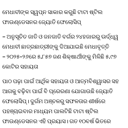
ମେଧାବୀଙ୍କ ସ୍ୱପ୍ନ ସାକାର କରୁଛି ଟାଟା ଷ୍ଟିଲ
ଫାଉଣ୍ଡେସନର ଜ୍ୟୋତି ଫେଲୋସିପ୍‌
– ଅନୁସୂଚିତ ଜାତି ଓ ଜନଜାତି ବର୍ଗର ୨୪ହଜାରରୁ ଊର୍ଦ୍ଧ୍ୱ
ମେଧାବୀ ଛାତ୍ରଛାତ୍ରୀଙ୍କୁ ଦିଆଯାଇଛି ମେଧାବୃତ୍ତି
– ୨୦୨୫-୨୬ରେ ୫,୮୫୭ ଜଣ ଶିକ୍ଷାର୍ଥୀଙ୍କୁ ମିଳିଛି ₹୫.୯୭
କୋଟିର ସହାୟତା
ପାଠ ପଢ଼ା ପାଇଁ ଆର୍ଥିକ ସହାୟତା ଓ ଆତ୍ମବିଶ୍ୱାସର ସହ
ଆଗକୁ ବଢ଼ିବା ପାଇଁ ବି ପ୍ରେରଣା ଯୋଗାଉଛି ଜ୍ୟୋତି
ଫେଲୋସିପ୍‌। ଦୁର୍ଗମ ଅଞ୍ଚଳରୁ ସଫଳତାର ଶୀର୍ଷରେ
ପହଞ୍ଚାଇବାର ମାଧ୍ୟମ ପାଲଟିଛି ଟାଟା ଷ୍ଟିଲ
ଫାଉଣ୍ଡେସନର ଏହି ପ୍ରୟାସ। ଗତ ୧୦ବର୍ଷ ଭିତରେ