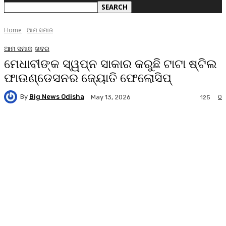
Home
ଆମ ସମାଜ
ଆମ ସମାଜ
ଖବର
ମେଧାବୀଙ୍କ ସ୍ୱପ୍ନ ସାକାର କରୁଛି ଟାଟା ଷ୍ଟିଲ
ଫାଉଣ୍ଡେସନର ଜ୍ୟୋତି ଫେଲୋସିପ୍‌
By
Big News Odisha
0
May 13, 2026
125
Facebook
Twitter
Pinterest
WhatsA