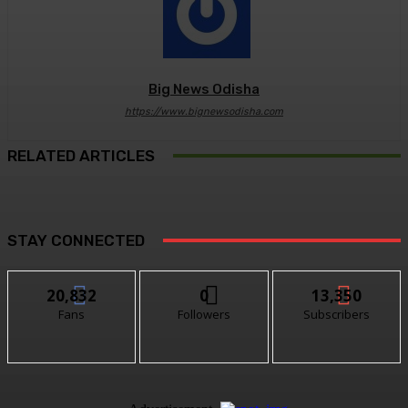
Big News Odisha
https://www.bignewsodisha.com
RELATED ARTICLES
STAY CONNECTED
20,832
0
13,350
Fans
Followers
Subscribers