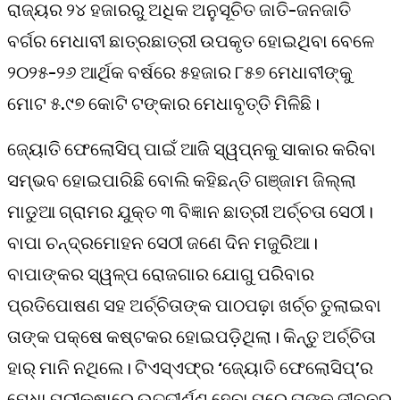
ରାଜ୍ୟର ୨୪ ହଜାରରୁ ଅଧିକ ଅନୁସୂଚିତ ଜାତି-ଜନଜାତି
ବର୍ଗର ମେଧାବୀ ଛାତ୍ରଛାତ୍ରୀ ଉପକୃତ ହୋଇଥିବା ବେଳେ
୨୦୨୫-୨୬ ଆର୍ଥିକ ବର୍ଷରେ ୫ହଜାର ୮୫୭ ମେଧାବୀଙ୍କୁ
ମୋଟ ୫.୯୭ କୋଟି ଟଙ୍କାର ମେଧାବୃତ୍ତି ମିଳିଛି।
ଜ୍ୟୋତି ଫେଲୋସିପ୍ ପାଇଁ ଆଜି ସ୍ୱପ୍ନକୁ ସାକାର କରିବା
ସମ୍ଭବ ହୋଇପାରିଛି ବୋଲି କହିଛନ୍ତି ଗଞ୍ଜାମ ଜିଲ୍ଲା
ମାଡୁଆ ଗ୍ରାମର ଯୁକ୍ତ ୩ ବିଜ୍ଞାନ ଛାତ୍ରୀ ଅର୍ଚ୍ଚତା ସେଠୀ।
ବାପା ଚନ୍ଦ୍ରମୋହନ ସେଠୀ ଜଣେ ଦିନ ମଜୁରିଆ।
ବାପାଙ୍କର ସ୍ୱଳ୍ପ ରୋଜଗାର ଯୋଗୁ ପରିବାର
ପ୍ରତିପୋଷଣ ସହ ଅର୍ଚ୍ଚିତାଙ୍କ ପାଠପଢ଼ା ଖର୍ଚ୍ଚ ତୁଲାଇବା
ତାଙ୍କ ପକ୍ଷେ କଷ୍ଟକର ହୋଇପଡ଼ିଥିଲା। କିନ୍ତୁ ଅର୍ଚ୍ଚିତା
ହାର୍ ମାନି ନଥିଲେ। ଟିଏସ୍‌ଏଫ୍‌ର ‘ଜ୍ୟୋତି ଫେଲୋସିପ୍‌’ର
ମେଧା ପରୀକ୍ଷାରେ ଉତ୍ତୀର୍ଣ୍ଣ ହେବା ପରେ ତାଙ୍କ ଜୀବନର