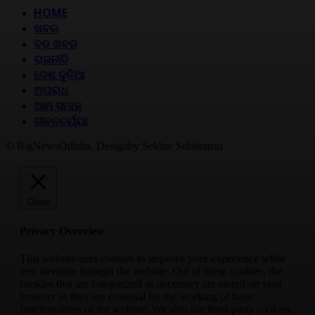
HOME
ଖବର
ବଡ଼ ଖବର
ରାଜନୀତି
ଦେଶ ଦୁନିଆ
ଅପରାଧ
ଆମ ସମାଜ
ଜୀବନଚର୍ଯ୍ୟା
© BigNewsOdisha. Designby Sekhar Subhransu
Close
Privacy Overview
This website uses cookies to improve your experience while
you navigate through the website. Out of these cookies, the
cookies that are categorized as necessary are stored on your
browser as they are essential for the working of basic
functionalities of the website. We also use third-party cookies