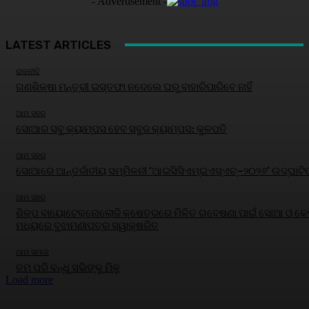
- Advertisement -
LATEST ARTICLES
ରାଜନୀତି
ଗଣଶିକ୍ଷା ମନ୍ତ୍ରୀ ଇସ୍ତଫା ନଦେଲେ ଘରୁ ବାହାରିପାରିବେ ନାହିଁ
ଆମ ସହର
ସୋଆର ସବୁ କ୍ୟାମ୍ପସ ହେବ ସବୁଜ କ୍ୟାମ୍ପସ: କୁଳପତି
ଆମ ସହର
ସୋଆରେ ଆନ୍ତର୍ଜାତୀୟ ସମ୍ମିଳନୀ ‘ଆଇସିସିଏମ୍‌ଇଏସ୍‌ଏଚ୍‌–୨୦୨୬’ ଉଦ୍‌ଘାଟି
ଆମ ସହର
ଶିଳ୍ପ ବାୟୋଟେକ୍ନୋଲୋଜି କ୍ଷେତ୍ରରେ ମିଳିତ ଗବେଷଣା ପାଇଁ ସୋଆ ଓ କେବ
ମଧ୍ୟରେ ବୁଝାମଣାପତ୍ର ସ୍ୱାକ୍ଷରିତ
ଆମ ସମାଜ
ତମ ପରି ବନ୍ଧୁ ସଭିଙ୍କୁ ମିଳୁ
Load more