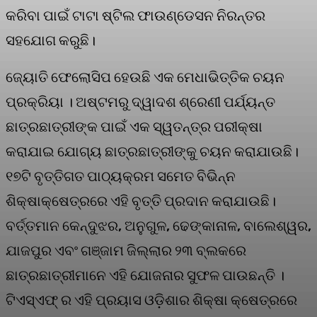
କରିବା ପାଇଁ ଟାଟା ଷ୍ଟିଲ ଫାଉଣ୍ଡେସନ ନିରନ୍ତର
ସହଯୋଗ କରୁଛି।
ଜ୍ୟୋତି ଫେଲୋସିପ ହେଉଛି ଏକ ମେଧାଭିତ୍ତିକ ଚୟନ
ପ୍ରକ୍ରିୟା । ଅଷ୍ଟମରୁ ଦ୍ୱାଦଶ ଶ୍ରେଣୀ ପର୍ଯ୍ୟନ୍ତ
ଛାତ୍ରଛାତ୍ରୀଙ୍କ ପାଇଁ ଏକ ସ୍ୱତନ୍ତ୍ର ପରୀକ୍ଷା
କରାଯାଇ ଯୋଗ୍ୟ ଛାତ୍ରଛାତ୍ରୀଙ୍କୁ ଚୟନ କରାଯାଉଛି।
୧୭ଟି ବୃତ୍ତିଗତ ପାଠ୍ୟକ୍ରମ ସମେତ ବିଭିନ୍ନ
ଶିକ୍ଷାକ୍ଷେତ୍ରରେ ଏହି ବୃତ୍ତି ପ୍ରଦାନ କରାଯାଉଛି।
ବର୍ତ୍ତମାନ କେନ୍ଦୁଝର, ଅନୁଗୁଳ, ଢେଙ୍କାନାଳ, ବାଲେଶ୍ୱର,
ଯାଜପୁର ଏବଂ ଗଞ୍ଜାମ ଜିଲ୍ଲାର ୨୩ ବ୍ଲକରେ
ଛାତ୍ରଛାତ୍ରୀମାନେ ଏହି ଯୋଜନାର ସୁଫଳ ପାଉଛନ୍ତି ।
ଟିଏସ୍‌ଏଫ୍ ର ଏହି ପ୍ରୟାସ ଓଡ଼ିଶାର ଶିକ୍ଷା କ୍ଷେତ୍ରରେ