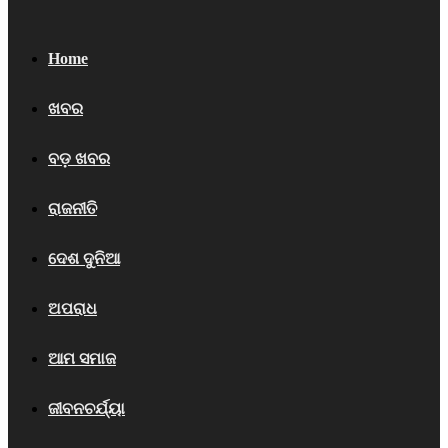
Home
ଖବର
ବଡ଼ ଖବର
ରାଜନୀତି
ଦେଶ ଦୁନିଆ
ଅପରାଧ
ଆମ ସମାଜ
ଜୀବନଚର୍ଯ୍ୟା