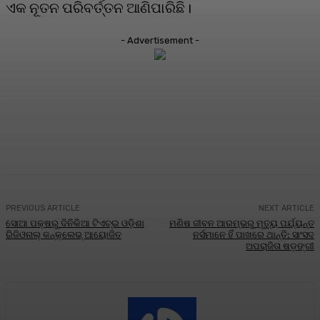
ଏକ ନୂତନ ପରିବର୍ତ୍ତନ ଆଣିପାରିଛି।
- Advertisement -
Facebook
Twitter
Pinterest
WhatsA
PREVIOUS ARTICLE
NEXT ARTICLE
ସୋଆ ପକ୍ଷରୁ ଦିନିକିଆ ଟିଏଚ୍‌ଇ ଓଡ଼ିଶା
ମଣିଷ ଜୀବନ ଆରମ୍ଭରୁ ମୃତ୍ୟୁ ପର୍ଯ୍ୟନ୍ତ
ରିଜିଓନାଲ୍ କନ୍‌କ୍ଲେଭ୍ ଆୟୋଜିତ
ନର୍ସମାନେ ହିଁ ପାଖରେ ଥାନ୍ତି: ସାଂସଦ
ଅପରାଜିତା ଷଡ଼ଙ୍ଗୀ