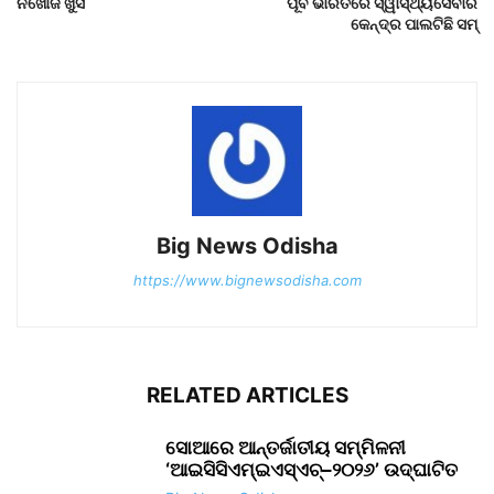
ନିଖୋଜ ଖୁସି
ପୂର୍ବ ଭାରତରେ ସ୍ୱାସ୍ଥ୍ୟସେବାର
କେନ୍ଦ୍ର ପାଲଟିଛି ସମ୍‌
Big News Odisha
https://www.bignewsodisha.com
RELATED ARTICLES
ସୋଆରେ ଆନ୍ତର୍ଜାତୀୟ ସମ୍ମିଳନୀ
‘ଆଇସିସିଏମ୍‌ଇଏସ୍‌ଏଚ୍‌–୨୦୨୬’ ଉଦ୍‌ଘାଟିତ