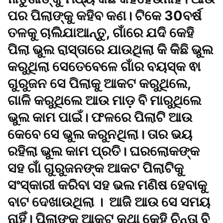
ପର ପିଲାଙ୍କୁ କହିବ କଣ। ଟିକେ 30ବର୍ଷ
ତଳକୁ ଚାଲିଯାଆନ୍ତୁ, ଗାଁରେ ଯଦି କେହି
ପିଲା ଭୁଲ ରାସ୍ତାରେ ଯାଉଥିଲା କି କିଛି ଭୁଲ
କରୁଥିଲା ସେତେବେଳେ ଗାଁର ବୟସ୍କ ଵା
ଗୁରୁଜନ ସେ ପିଲାକୁ ଆକଟ କରୁଥିଲେ,
ଗାଳି କରୁଥିଲେ ଆଉ ମାଡ଼ ବି ମାରୁଥିଲେ
ଭୁଲ କାମ ପାଇଁ। ଫଳରେ ପିଲାଟି ଆଉ
କେବେ ସେ ଭୁଲ କରୁନଥିଲା। ତାର ଭୟ
ରହିଲା ଭୁଲ କାମ ପ୍ରତି। ଘରଲୋକଙ୍କ
ସହ ଗାଁ ଗୁରୁଜନଙ୍କ ଆକଟ ପିଲାଟିକୁ
ସଂସ୍କାରୀ କରିବା ସହ ଭଲ ମଣିଷ ହେବାକୁ
ବାଟ ଦେଖାଉଥିଲା । ଆଜି ଆଉ ସେ ସମୟ
ନାହିଁ। ପିଲାଙ୍କୁ ଆକଟ କଥା କେହି ଚିନ୍ତା ବି