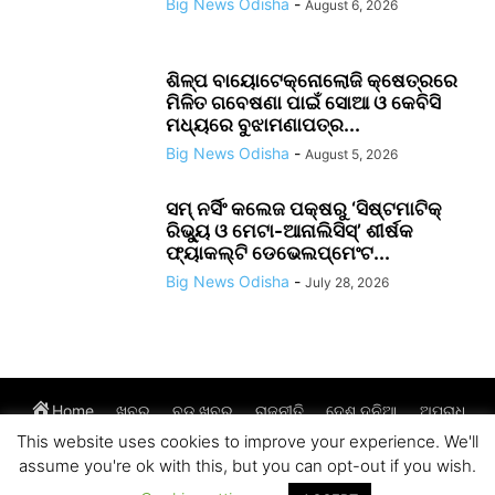
Big News Odisha
-
August 6, 2026
ଶିଳ୍ପ ବାୟୋଟେକ୍ନୋଲୋଜି କ୍ଷେତ୍ରରେ
ମିଳିତ ଗବେଷଣା ପାଇଁ ସୋଆ ଓ କେବିସି
ମଧ୍ୟରେ ବୁଝାମଣାପତ୍ର...
Big News Odisha
-
August 5, 2026
ସମ୍ ନର୍ସିଂ କଲେଜ ପକ୍ଷରୁ ‘ସିଷ୍ଟମାଟିକ୍
ରିଭ୍ୟୁ ଓ ମେଟା-ଆନାଲିସିସ୍‌’ ଶୀର୍ଷକ
ଫ୍ୟାକଲ୍ଟି ଡେଭେଲପ୍‌ମେଂଟ...
Big News Odisha
-
July 28, 2026
Home
ଖବର
ବଡ଼ ଖବର
ରାଜନୀତି
ଦେଶ ଦୁନିଆ
ଅପରାଧ
This website uses cookies to improve your experience. We'll
ଆମ ସମାଜ
ଜୀବନଚର୍ଯ୍ୟା
assume you're ok with this, but you can opt-out if you wish.