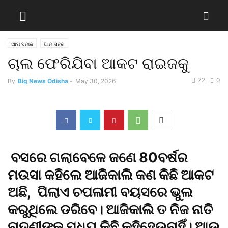
ଆମ ସମାଜ
ଆମ ସହର
ଚାଲ ଫେରିଯିବା ଆକଟ ରାଇଜକୁ
72
0
By
Big News Odisha
-
May 30, 2026
ବସରେ ଗଲାବେଳେ ଜଣେ 80ବର୍ଷର
ମଉସା କହିଲେ ଆଜିକାଲି କଣ କିଛି ଆକଟ
ଅଛି, ପିଲାଏ ଚପଳାମୀ ବୟସରେ ଭୁଲ
କରୁଥିଲେ ଡରିବେ। ଆଜିକାଲି ତ ନିଜ ନାତି
ନାତୁଣୀଙ୍କୁ ମଧ୍ୟ କିଛି କହିହେଉନାହିଁ। ଆଉ