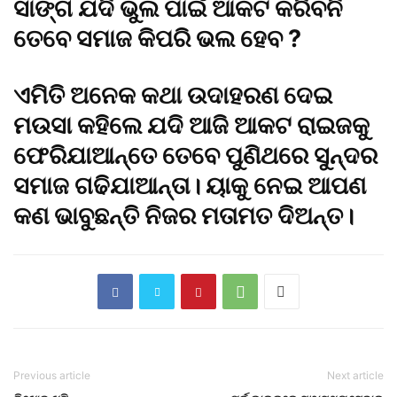
ସାଙ୍ଗ ଯଦି ଭୁଲ ପାଇଁ ଆକଟ କରିବନି
ତେବେ ସମାଜ କିପରି ଭଲ ହେବ ?
ଏମିତି ଅନେକ କଥା ଉଦାହରଣ ଦେଇ
ମଉସା କହିଲେ ଯଦି ଆଜି ଆକଟ ରାଇଜକୁ
ଫେରିଯାଆନ୍ତେ ତେବେ ପୁଣିଥରେ ସୁନ୍ଦର
ସମାଜ ଗଢିଯାଆନ୍ତା। ୟାକୁ ନେଇ ଆପଣ
କଣ ଭାବୁଛନ୍ତି ନିଜର ମତାମତ ଦିଅନ୍ତ।
Previous article
Next article