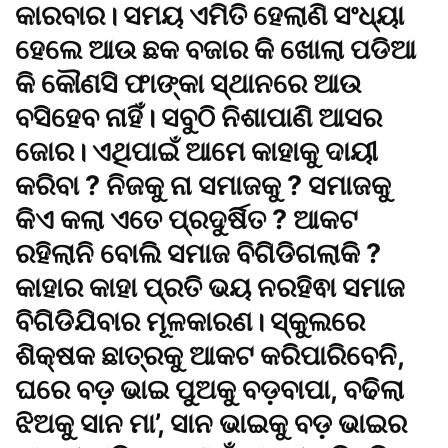
କାରବାର। ସମୟ ଏମିତି ହେଲାଣି ସଂଧ୍ୟା
ହେଲେ ଆଉ ଛକ ବଜାର କି ଖୋଲା ପଡିଆ
କି କୌଣସି ଫାଙ୍କା ସ୍ଥାନରେ ଆଉ
ବସିହେବ ନାହିଁ। ସବୁଠି ନିଶାପାଣି ଆସର
ଜୋର। ଏଥିପାଇଁ ଆମେ କାହାକୁ ଦାୟୀ
କରିବା ? ନିଜକୁ ନା ସମାଜକୁ ? ସମାଜକୁ
କିଏ କଲା ଏତେ ପ୍ରଦୁର୍ଷିତ ? ଆକଟ
ରହିଲାନି ବୋଲି ସମାଜ ବିଗିଡିଗଲାକି ?
କାହାର କାହା ପ୍ରତି ଭୟ ନରହିଵା ସମାଜ
ବିଗିଡିଯିବାର ମୂଳକାରଣ। ସ୍କୁଲରେ
ଶିକ୍ଷକ ଛାତ୍ରକୁ ଆକଟ କରିପାରିବେନି,
ଘରେ ବଡ଼ ଭାଇ ପୁଅକୁ ବଡ଼ବାପା, ବଢିଲା
ଝିଅକୁ ସାନ ମା’, ସାନ ଭାଇକୁ ବଡ଼ ଭାଇର