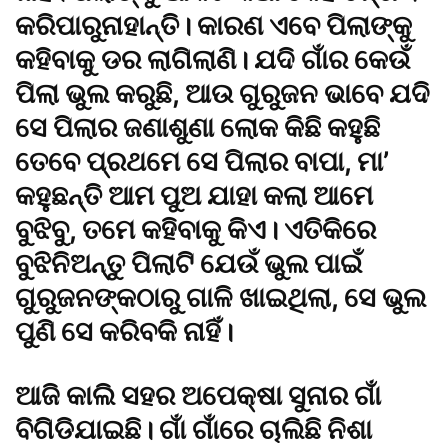
କରିପାରୁନାହାନ୍ତି। କାରଣ ଏବେ ପିଲାଙ୍କୁ
କହିବାକୁ ଡର ଲାଗିଲାଣି। ଯଦି ଗାଁର କେଉଁ
ପିଲା ଭୁଲ କରୁଛି, ଆଉ ଗୁରୁଜନ ଭାବେ ଯଦି
ସେ ପିଲାର ଜଣାଶୁଣା ଲୋକ କିଛି କହୁଛି
ତେବେ ପ୍ରଥମେ ସେ ପିଲାର ବାପା, ମା’
କହୁଛନ୍ତି ଆମ ପୁଅ ଯାହା କଲା ଆମେ
ବୁଝିବୁ, ତମେ କହିବାକୁ କିଏ। ଏତିକିରେ
ବୁଝିନିଅନ୍ତୁ ପିଲାଟି ଯେଉଁ ଭୁଲ ପାଇଁ
ଗୁରୁଜନଙ୍କଠାରୁ ଗାଳି ଖାଇଥିଲା, ସେ ଭୁଲ
ପୁଣି ସେ କରିବକି ନାହିଁ।
ଆଜି କାଲି ସହର ଅପେକ୍ଷା ସୁନାର ଗାଁ
ବିଗିଡିଯାଇଛି। ଗାଁ ଗାଁରେ ଚାଲିଛି ନିଶା