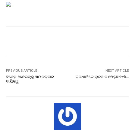
Facebook
Twitter
Pinterest
PREVIOUS ARTICLE
NEXT ARTICLE
ବିଜେଡ଼ି ୭ନେତାଙ୍କୁ ୩୦ ଜିଲ୍ଳାର
ରାଜଧାନୀରେ ଲୁଚକାଳି ଖେଳୁଛି ବର୍ଷା…
ଦାୟିତ୍ୱ