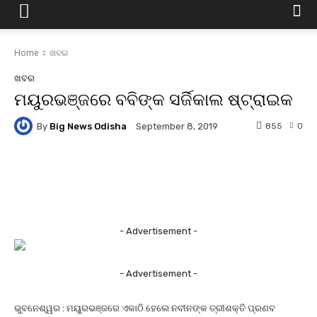
Home
ଖବର
ଖବର
ମୟୁରଭଞ୍ଜରେ ବବିଙ୍କ ସର୍ଜିକାଲ ଷ୍ଟ୍ରାଇକ
By
Big News Odisha
855
0
September 8, 2019
Facebook
Twitter
Pinterest
- Advertisement -
- Advertisement -
ଭୁବନେଶ୍ୱର : ମୟୁରଭଞ୍ଜରେ ଏକାଠି ହେଲେ ନବୀନଙ୍କ ତ୍ରୀଶକ୍ତି ପ୍ରଣବ