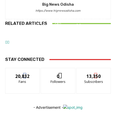
Big News Odisha
https://www.bignewsodisha.com
ରାଜନୀତି
ଗଣଶିକ୍ଷା ମନ୍ତ୍ରୀ ଇସ୍ତଫା ନଦେଲେ ଘରୁ ବାହାରିପାରିବେ
ଆମ ସହର
ଆମ ସହର
RELATED ARTICLES
ନାହିଁ
ସୋଆରେ ଆନ୍ତର୍ଜାତୀୟ ସମ୍ମିଳନୀ ‘ଆଇସିସିଏମ୍‌ଇଏସ୍‌ଏଚ୍‌–
ସୋଆର ସବୁ କ୍ୟାମ୍ପସ ହେବ ସବୁଜ କ୍ୟାମ୍ପସ: କୁଳପତି
୨୦୨୬’ ଉଦ୍‌ଘାଟିତ
STAY CONNECTED
20,832
0
13,350
Fans
Followers
Subscribers
- Advertisement -