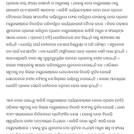
ପ୍ରକାଶ ଦାସ, ସଂଜୟ ଦାସବର୍ମା ଓ ଅରୁଣସାହୁ । ଯାହାକୁ ନେଇ ମୟୁରଭଞ୍ଜ ଠାରୁ
ରାଜଧାନୀ ଯାଏ ରାଜନୀତି ସରଗମର । କାହିକିଁ ପର୍ଯ୍ୟବେକ୍ଷକ ହେବା ପରେ ପ୍ରଥମ
ବୈଠକରେ ଜିଲ୍ଲା ସାଂଗଠନିକ ଦାୟିତ୍ୱରେ ଫେଲ ମାରିଥିବା ନେତାଙ୍କୁ ନେଇ ପ୍ରଣବ
ମୟୁରଭଞ୍ଜରେ ବିଜେଡ଼ିର ପରିବର୍ଦ୍ଧିତ କାର୍ଯ୍ୟକାରରୀ ବୈଠକ କଲେ । ନିଜର ଦକ୍ଷତା
ସୁବବେଳେ ପ୍ରମାଣ କରିଥିବା ପ୍ରଣବ ମୟୁରଭଞ୍ଜରେ କାହିକିଁ ଅରୁଣ ଓ ସଂଜୟଙ୍କ
ସାହାର ନେଲେ । ପ୍ରବଣ ( ବବି) ଯେଉଁକାମରେ ହାତ ଦିୟନ୍ତି ତାକୁ ସଫଳତାର ସହ
କରିନ୍ତି । ଯେଉଁଥି ପାଇଁ ନବୀନଙ୍କ ସେ ଖାସ ବିଶ୍ୱସ୍ତ ଓ ଅତି ଘନିଷ୍ଠ । ସବୁବେଳେ
ଦଳ ପାଇଁ ସେ ସମର୍ପିତ । ଦଳ ଯେଉଁଠି ଅସୁବିଧାରେ ପଡ଼େ ପ୍ରଣବ ସେଠି ଉଭା ହୁଅନ୍ତି ।
ଖାସ ସେଥିଲାଗି ଦଳର ସବୁ ଗୁରୁତ୍ୱପୂର୍ଣ୍ଣ କାମରେ ପ୍ରଣବକୁ ନବୀନ ଖୋଜନ୍ତି ।
କାରଣ ଅସମ୍ଭବକୁ ସମ୍ଭବ କରିପାରୁଥିବା ଯୁବନେତା ହେଉଛନ୍ତି ସେ । ଓଡ଼ିଶାର
ସବୁଠାରୁ ବଡ଼ ଜିଲ୍ଲା ମୟୁରଭଞ୍ଜରେ ଯେତେବେଳେ ବିଜେଡ଼ି ଦୁର୍ବଳ ହୋଇଛି
ସେତେବେଳେ ନବୀନ ବବିଙ୍କୁ ସେ ଜିଲ୍ଳାର ଦାୟିତ୍ୱ ଦେଇଛନ୍ତି । କାରଣ ଆବଶ୍ୟକ
ଯେଉଁଠି ପ୍ରଣବ ସେଇଠି ନବୀନଙ୍କ ହନୁମାନ ହୋଇ ଉଭା ହୁଅନ୍ତି ।
ଏବେ ନଜର ପକାନ୍ତୁ କାହିକିଁ ମୟୁରଭଞ୍ଜର ପର୍ଯ୍ୟବେକ୍ଷକ ହେଲେ ପ୍ରଣବ (ବବି)
ଓଡ଼ିଶାର ସବୁଠାରୁ ବଡ଼ ଜିଲ୍ଲା ମୟୁଭଞ୍ଜରେ ବିଜେଡ଼ି ୨୦୧୭ରୁ ଦୁର୍ବଳ ହୋଇଛି । ଯାହା
୨୦୧୯ ସାଧାରଣରେ ନିର୍ବାଚନରେ ପ୍ରତିଫଳିତ ହେଲା । ଯାହାକୁ ନେଇ ବିଜେଡ଼ି
ସ୍ରୁପ୍ରିମୋ ନବୀନ ପଟ୍ଟନାୟକ ଚିନ୍ତାରେ । କାହିକିଁ ଦଳର ସ୍ଥିତି ଏପରି ହେଲା
ମୟୁରଭଞ୍ଜରେ । ଦଳରୁ ଦୁଇ ଯୁବନେତା ତଥା ପୂର୍ବତନ ମନ୍ତ୍ରୀ ଅରୁଣ ସାହୁ ଓ ସଂଜୟ