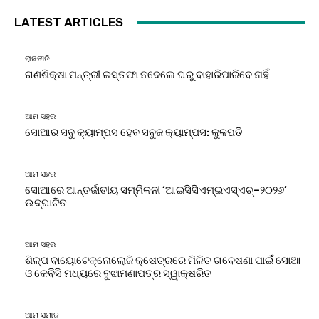
LATEST ARTICLES
ରାଜନୀତି
ଗଣଶିକ୍ଷା ମନ୍ତ୍ରୀ ଇସ୍ତଫା ନଦେଲେ ଘରୁ ବାହାରିପାରିବେ ନାହିଁ
ଆମ ସହର
ସୋଆର ସବୁ କ୍ୟାମ୍ପସ ହେବ ସବୁଜ କ୍ୟାମ୍ପସ: କୁଳପତି
ଆମ ସହର
ସୋଆରେ ଆନ୍ତର୍ଜାତୀୟ ସମ୍ମିଳନୀ ‘ଆଇସିସିଏମ୍‌ଇଏସ୍‌ଏଚ୍‌–୨୦୨୬’
ଉଦ୍‌ଘାଟିତ
ଆମ ସହର
ଶିଳ୍ପ ବାୟୋଟେକ୍ନୋଲୋଜି କ୍ଷେତ୍ରରେ ମିଳିତ ଗବେଷଣା ପାଇଁ ସୋଆ
ଓ କେବିସି ମଧ୍ୟରେ ବୁଝାମଣାପତ୍ର ସ୍ୱାକ୍ଷରିତ
ଆମ ସମାଜ