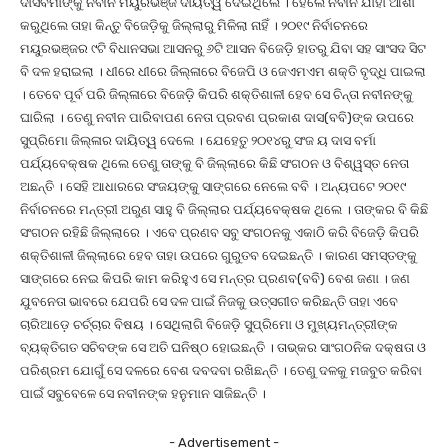
ଦାସବର୍ମାଙ୍କୁ ନବୀନ ମୟୁରଭଞ୍ଜ ଦାୟିତ୍ୱ ଦେଇଥିଲେ । ହେଲେ ନବୀନ ଯାହା ଆଶା
କରୁଥିଲେ ତାହା କିନ୍ତୁ ବିଜେଡ଼ିକୁ ଜିଲ୍ଲାରୁ ମିଳିଲା ନାହିଁ । ୨୦୧୯ ନିର୍ବାଚନରେ
ମୟୁରଭଞ୍ଜର ୯ଟି ବିଧାନସଭା ଆସନରୁ ୬ଟି ଆସନ ବିଜେଡ଼ି ହାତରୁ ଯିବା ସହ ସାଂସଦ ସିଟ
ବି ଦଳ ହରାଇଲା । ଧୀରେ ଧୀରେ ଜିଲ୍ଳାରେ ବିଜେପି ଓ ଜେଏମଏମ ଶକ୍ତି ବୃଦ୍ଧି ପାଇଲା
। ତେବେ ପୂର୍ବ ପରି ଜିଲ୍ଳାରେ ବିଜେଡ଼ି କିପରି ଶକ୍ତିଶାଳୀ ହେବ ସେ ଚିନ୍ତା ନବୀନଙ୍କୁ
ଘାରିଲା । ତେଣୁ ନବୀନ ପାରିବାପଣ ନେତା ପ୍ରବଣ ପ୍ରକାଶ ଦାସ(ବବି)ଙ୍କ ଉପରେ
ସୁପ୍ରିମୋ ଜିଲ୍ଳାର ଦାୟିତ୍ୱ ଦେଲେ । ଯେହେତୁ ୨୦୧୪ରୁ ସଂଜ ୟ ଦାସ ବର୍ମା
ପର୍ଯ୍ୟବେକ୍ଷକ ଥିଲେ ତେଣୁ ତାଙ୍କୁ ବି ଜିଲ୍ଲାରେ କିଛି ସଂଗଠନ ଓ ବିଶ୍ୱସ୍ତ ନେତା
ଅଛନ୍ତି । ସେହି ଆଧାରରେ ସଂଜୟଙ୍କୁ ସାଙ୍ଗରେ ନେଲେ ବବି । ଅନ୍ୟପଟେ ୨୦୧୯
ନିର୍ବାଚନରେ ମନ୍ତ୍ରୀ ଅରୁଣ ସାହୁ ବି ଜିଲ୍ଲାର ପର୍ଯ୍ୟବେକ୍ଷକ ଥିଲେ । ତାଙ୍କର ବି କିଛି
ସଂଗଠନ ରହିଛି ଜିଲ୍ଲାରେ । ଏବେ ପ୍ରଣବ ସବୁ ସଂଗଠନକୁ ଏକାଠି କରି ବିଜେଡ଼ି କିପରି
ଶକ୍ତିଶାଳୀ ଜିଲ୍ଲାରେ ହେବ ତାହା ଉପରେ ଗୁରୁତବ ଦେଇଛନ୍ତି । କାରଣ ସମସ୍ତଙ୍କୁ
ସାଙ୍ଗରେ ନେଇ କିପରି କାମ କରିହୁଏ ସେ ମନ୍ତ୍ର ପ୍ରଣବ(ବବି) ବେଶ ଜଣା । ଜଣ
ଯୁବନେତା ଭାବରେ ଯେପରି ସେ ଦଳ ପାଇଁ ନିଜକୁ ଉତ୍ସଗୀତ କରିଛନ୍ତି ତାହା ଏବେ
ଚାରିଆଡ଼େ ଚର୍ଚ୍ଚାର ବିଷୟ । ସେଥିଲାଗି ବିଜେଡ଼ି ସୁପ୍ରିମୋ ଓ ମୁଖ୍ୟମନ୍ତ୍ରୀଙ୍କ
ବ୍ୟକ୍ତିଗତ ସଚିବଙ୍କ ସେ ଅତି ଘନିଷ୍ଠ ହୋଇଛନ୍ତି । ତାଭ୍କର ସାଂଗଠନିକ ଦକ୍ଷତା ଓ
ପରିଶ୍ରମ ଯୋଗୁଁ ସେ ଦଳରେ ବେଶ ଦବଦବା ରଖିଛନ୍ତି । ତେଣୁ ଦଳକୁ ମଜବୁତ କରିବା
ପାଇଁ ସବୁବେଳେ ସେ ନବୀନଙ୍କ ହନୁମାନ ସାଜିଛନ୍ତି ।
- Advertisement -