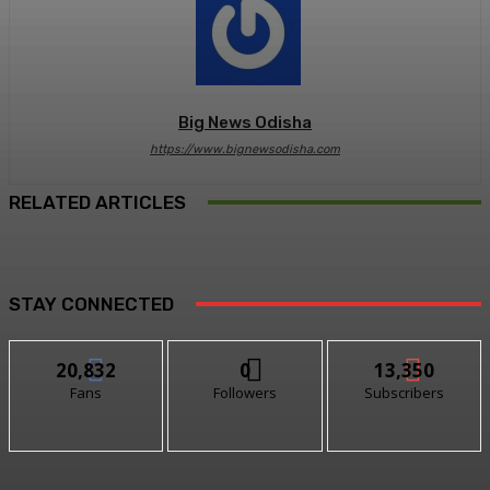
Big News Odisha
https://www.bignewsodisha.com
RELATED ARTICLES
STAY CONNECTED
20,832
0
13,350
Fans
Followers
Subscribers