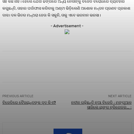
ସହ କିଛି ନାହିଁ। ହେଲେ ଯେଉଁ ଢଙ୍ଗରେ ଅନ୍ୟ ନେତାଙ୍କୁ ବିଜେଡି ବିରୋଧରେ ବ୍ୟବହାର
କରୁଛନ୍ତି, ତାହାର ପର୍ଦାଫାସ କରିବାକୁ ଅଣ୍ଟା ଭିଡ଼ିଲେଣି ଅଶୋକ ନନ୍ଦନ ପ୍ରଣବ ପ୍ରକାଶ
ଦାସ। ଦଳ ଭିତର ମନ୍ଥରା ହେଉ କି ସକୁନି, ତାକୁ ଏବେ ଭଗବାନ ଭରସା।
- Advertisement -
Facebook
Twitter
Pinterest
WhatsA
PREVIOUS ARTICLE
NEXT ARTICLE
ବିଜେଡିରେ ବୈଜୟନ୍ତଙ୍କ ଦୂତ କିଏ?
ନବୀନ ଗଢ଼ିଛନ୍ତି ନୂଆ ବିଜେଡି : ମଙ୍ଗୁଆଳ
ସାଜିଲେ ୟଙ୍ଗ ବ୍ରିଗେଡର… :