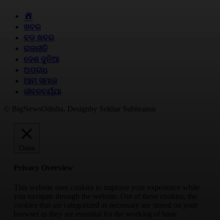
HOME
ଖବର
ବଡ଼ ଖବର
ରାଜନୀତି
ଦେଶ ଦୁନିଆ
ଅପରାଧ
ଆମ ସମାଜ
ଜୀବନଚର୍ଯ୍ୟା
© BigNewsOdisha. Designby Sekhar Subhransu
Close
Privacy Overview
This website uses cookies to improve your experience while
you navigate through the website. Out of these cookies, the
cookies that are categorized as necessary are stored on your
browser as they are essential for the working of basic