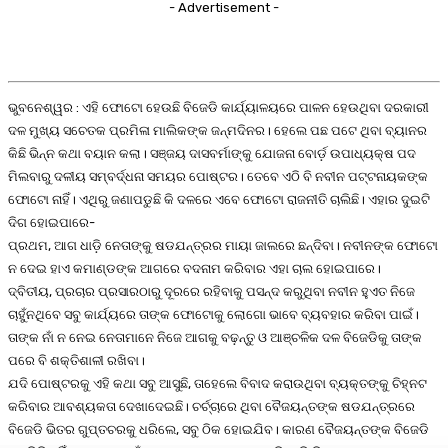
- Advertisement -
ଭୁବନେଶ୍ୱର : ଏହି ଫୋଟୋ ହେଉଛି ବିଜେଡି କାର୍ଯ୍ୟାଳୟରେ ପାଳନ ହେଉଥିବା ଦରକାରୀ
ଦଳ ମୁଖ୍ୟ ସଚେତକ ପ୍ରମିଳା ମାଲିକଙ୍କ ଜନ୍ମଦିନର। ହେଲେ ପଛ ପଟେ ଥିବା ବ୍ୟାନର
କିଛି ଭିନ୍ନ କଥା ବୟାନ କଲା। ସଞ୍ଜୟ ଦାସବର୍ମାଙ୍କୁ ଯୋଜନା ବୋର୍ଡ଼ ଉପାଧ୍ୟକ୍ଷ ପଦ
ମିଲବାରୁ ଦଳୀୟ ସମ୍ବର୍ଦ୍ଧନା ସମୟର ପୋଷ୍ଟର। ତେବେ ଏଠି ବି ନବୀନ ପଟ୍ଟନାୟକଙ୍କ
ଫୋଟୋ ନାହିଁ। ଏଥିରୁ ଜଣାପଡୁଛି କି ଦଳରେ ଏବେ ଫୋଟୋ ରାଜନୀତି ଚାଲିଛି। ଏହାର ଦୁଇଟି
ଦିଗ ହୋଇପାରେ-
ପ୍ରଥମ, ଆଗ ଧାଡ଼ି ନେତାଙ୍କୁ ଷଡଯନ୍ତ୍ରର ମାୟା ଜାଲରେ ଛନ୍ଦିବା। ନବୀନଙ୍କ ଫୋଟୋ
ନ ଦେଇ ହାଏ କମାଣ୍ଡଙ୍କ ଆଗରେ ବଦନାମ କରିବାର ଏହା ଚାଲ ହୋଇପାରେ।
ଦ୍ବିତୀୟ, ପ୍ରଚାର ପ୍ରସାରଠାରୁ ଦୂରରେ ରହିବାକୁ ପସନ୍ଦ କରୁଥିବା ନବୀନ ହୁଏତ ନିଜେ
ଚାହୁଁନଥିବେ ସବୁ କାର୍ଯ୍ୟରେ ତାଙ୍କ ଫୋଟୋକୁ ଲୋଗୋ ଭାବେ ବ୍ୟବହାର କରିବା ପାଇଁ।
ତାଙ୍କ ନାଁ ନ ନେଇ ନେତାମାନେ ନିଜେ ଆଗକୁ ବଢ଼ନ୍ତୁ ଓ ଆଞ୍ଚଳିକ ଦଳ ବିଜେଡିକୁ ତାଙ୍କ
ପରେ ବି ଶକ୍ତିଶାଳୀ ରଖିବା।
ଯଦି ପୋଷ୍ଟରକୁ ଏହି କଥା ସବୁ ଆସୁଛି, ତାହେଲେ ବିବାଦ କରାଉଥିବା ବ୍ୟକ୍ତଙ୍କୁ ଚିହ୍ନଟ
କରିବାର ଆବଶ୍ୟକତା ଦେଖାଦେଇଛି। ଚର୍ଚ୍ଚାରେ ଥିବା ବୈଜୟନ୍ତଙ୍କ ଷଡଯନ୍ତ୍ରରେ
ବିଜେଡି ଭିତର ଗୁପ୍ତଚରକୁ ଧରିଲେ, ସବୁ ଠିକ ହୋଇଯିବ। କାରଣ ବୈଜୟନ୍ତଙ୍କ ବିଜେଡି