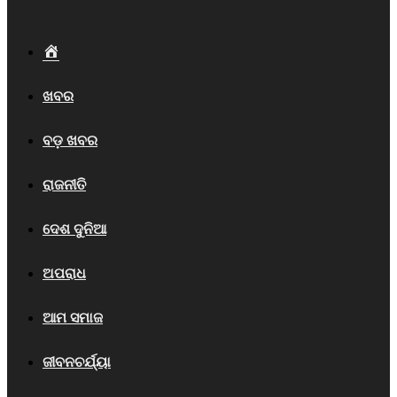
Home
ଖବର
ବଡ଼ ଖବର
ରାଜନୀତି
ଦେଶ ଦୁନିଆ
ଅପରାଧ
ଆମ ସମାଜ
ଜୀବନଚର୍ଯ୍ୟା