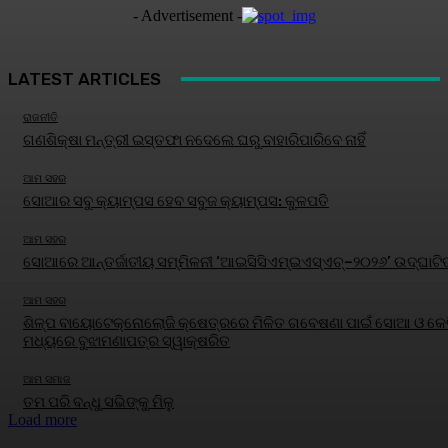
- Advertisement -
LATEST ARTICLES
ରାଜନୀତି
ଗଣଶିକ୍ଷା ମନ୍ତ୍ରୀ ଇସ୍ତଫା ନଦେଲେ ଘରୁ ବାହାରିପାରିବେ ନାହିଁ
ଆମ ସହର
ସୋଆର ସବୁ କ୍ୟାମ୍ପସ ହେବ ସବୁଜ କ୍ୟାମ୍ପସ: କୁଳପତି
ଆମ ସହର
ସୋଆରେ ଆନ୍ତର୍ଜାତୀୟ ସମ୍ମିଳନୀ ‘ଆଇସିସିଏମ୍‌ଇଏସ୍‌ଏଚ୍‌–୨୦୨୬’ ଉଦ୍‌ଘାଟି
ଆମ ସହର
ଶିଳ୍ପ ବାୟୋଟେକ୍ନୋଲୋଜି କ୍ଷେତ୍ରରେ ମିଳିତ ଗବେଷଣା ପାଇଁ ସୋଆ ଓ କେବ
ମଧ୍ୟରେ ବୁଝାମଣାପତ୍ର ସ୍ୱାକ୍ଷରିତ
ଆମ ସମାଜ
ତମ ପରି ବନ୍ଧୁ ସଭିଙ୍କୁ ମିଳୁ
Load more