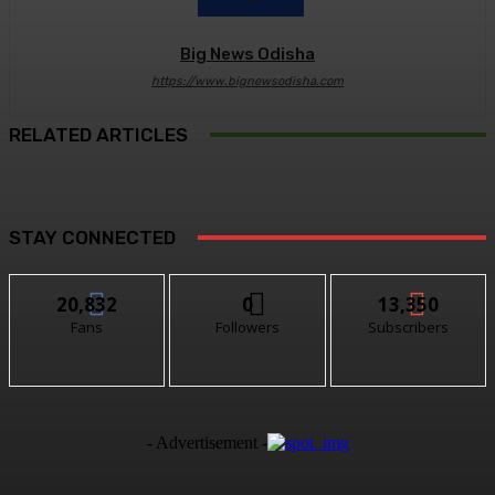
Big News Odisha
https://www.bignewsodisha.com
RELATED ARTICLES
STAY CONNECTED
20,832
0
13,350
Fans
Followers
Subscribers
- Advertisement -