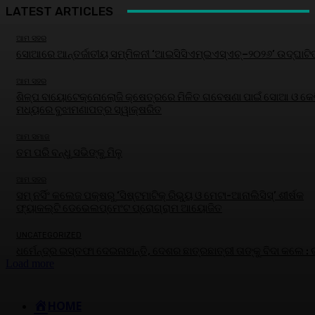
LATEST ARTICLES
ଆମ ସହର
ସୋଆରେ ଆନ୍ତର୍ଜାତୀୟ ସମ୍ମିଳନୀ ‘ଆଇସିସିଏମ୍‌ଇଏସ୍‌ଏଚ୍‌–୨୦୨୬’ ଉଦ୍‌ଘାଟି
ଆମ ସହର
ଶିଳ୍ପ ବାୟୋଟେକ୍ନୋଲୋଜି କ୍ଷେତ୍ରରେ ମିଳିତ ଗବେଷଣା ପାଇଁ ସୋଆ ଓ କେବ
ମଧ୍ୟରେ ବୁଝାମଣାପତ୍ର ସ୍ୱାକ୍ଷରିତ
ଆମ ସମାଜ
ତମ ପରି ବନ୍ଧୁ ସଭିଙ୍କୁ ମିଳୁ
ଆମ ସହର
ସମ୍ ନର୍ସିଂ କଲେଜ ପକ୍ଷରୁ ‘ସିଷ୍ଟମାଟିକ୍ ରିଭ୍ୟୁ ଓ ମେଟା-ଆନାଲିସିସ୍‌’ ଶୀର୍ଷକ
ଫ୍ୟାକଲ୍ଟି ଡେଭେଲପ୍‌ମେଂଟ ପ୍ରୋଗ୍ରାମ ଆୟୋଜିତ
UNCATEGORIZED
ଧର୍ମେନ୍ଦ୍ର ଇସ୍ତଫା ଦେଇନାହାନ୍ତି, ଦେଶର ଛାତ୍ରଛାତ୍ରୀ ତାଙ୍କୁ ବିଦା କଲେ :
Load more
HOME