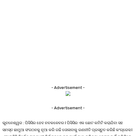
- Advertisement -
- Advertisement -
ଭୁବନେଶ୍ୱର : ପିସିସିର ହେବ ନବକଳେବର l ପିସିସିର ଏକ ଛୋଟ କମିଟି କରାଯିବା ସହ
ସମସ୍ତ ଛାମୁଆ ସଂଗଠନକୁ ନୂଆ କରି ଗଢି ତୋଳାବାକୁ ରଣନୀତି ପ୍ରସ୍ତୁତ କରିଛି କଂଗ୍ରେସ l