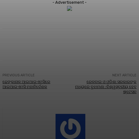
- Advertisement -
Facebook
Twitter
Pinterest
WhatsA
PREVIOUS ARTICLE
NEXT ARTICLE
ଢେଙ୍କାନାଳ ଆଇଆଇଏମସିରେ
ରେଳବାଇ ଓ ଓଡିଶା ସରକାରଙ୍କ
ଆଇଆଇଏମସି ମହାନିର୍ଦେଶକ
ମଧ୍ୟରେ ବୁଝାମଣା :ବିଶ୍ୱସ୍ତରୀୟ ହେବ
ଷ୍ଟେସନ