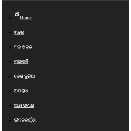
Home
ଖବର
ବଡ଼ ଖବର
ରାଜନୀତି
ଦେଶ ଦୁନିଆ
ଅପରାଧ
ଆମ ସମାଜ
ଜୀବନଚର୍ଯ୍ୟା