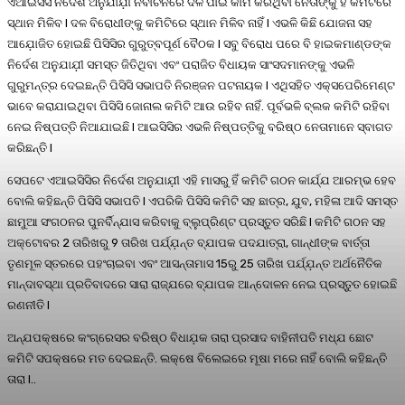
ଏଆଇସିସି ନିର୍ଦେଶ ଅନୁଯାଯ଼ୀ ନିର୍ବାଚନରେ ଦଳ ପାଇଁ କାମ କରିଥିବା ନେତାଙ୍କୁ ହିଁ କମିଟିରେ
ସ୍ଥାନ ମିଳିବ l ଦଳ ବିରୋଧୀଙ୍କୁ କମିଟିରେ ସ୍ଥାନ ମିଳିବ ନାହିଁ l ଏଭଳି କିଛି ଯୋଜନା ସହ
ଆଯ଼ୋଜିତ ହୋଇଛି ପିସିସିର ଗୁରୁତ୍ବପୂର୍ଣ ବୈଠକ l ସବୁ ବିରୋଧ ପରେ ବି ହାଇକମାଣ୍ଡଙ୍କ
ନିର୍ଦେଶ ଅନୁଯାଯ଼ୀ ସମସ୍ତ ଜିତିଥିବା ଏବଂ ପରାଜିତ ବିଧାୟକ ସାଂସଦମାନଙ୍କୁ ଏଭଳି
ଗୁରୁମନ୍ତ୍ର ଦେଇଛନ୍ତି ପିସିସି ସଭାପତି ନିରଞ୍ଜନ ପଟନାୟକ l ଏଥିସହିତ ଏକ୍ସପେରିମେଣ୍ଟ
ଭାବେ କରାଯାଇଥିବା ପିସିସି ଜୋନାଲ କମିଟି ଆଉ ରହିବ ନାହିଁ. ପୂର୍ବଭଳି ବ୍ଲକ କମିଟି ରହିବା
ନେଇ ନିଷ୍ପତ୍ତି ନିଆଯାଇଛି l ଆଇସିସିର ଏଭଳି ନିଷ୍ପତ୍ତିକୁ ବରିଷ୍ଠ ନେତାମାନେ ସ୍ବାଗତ
କରିଛନ୍ତି l
ସେପଟେ ଏଆଇସିସିର ନିର୍ଦେଶ ଅନୁଯାଯ଼ୀ ଏହି ମାସରୁ ହିଁ କମିଟି ଗଠନ କାର୍ଯ୍ଯ ଆରମ୍ଭ ହେବ
ବୋଲି କହିଛନ୍ତି ପିସିସି ସଭାପତି l ଏପରିକି ପିସିସି କମିଟି ସହ ଛାତ୍ର, ଯୁବ, ମହିଳା ଆଦି ସମସ୍ତ
ଛାମୁଆ ସଂଗଠନର ପୁନର୍ବିନ୍ଯାସ କରିବାକୁ ବ୍ଲୁପ୍ରିଣ୍ଟ ପ୍ରସ୍ତୁତ ସରିଛି l କମିଟି ଗଠନ ସହ
ଅକ୍ଟୋବର 2 ତାରିଖରୁ 9 ତାରିଖ ପର୍ଯ୍ଯ଼ନ୍ତ ବ୍ଯାପକ ପଦଯାତ୍ରା, ଗାନ୍ଧୀଙ୍କ ବାର୍ତ୍ତା
ତୃଣମୂଳ ସ୍ତରରେ ପହଂଚାଇବା ଏବଂ ଆସନ୍ତାମାସ 15ରୁ 25 ତାରିଖ ପର୍ଯ୍ଯ଼ନ୍ତ ଅର୍ଥନୈତିକ
ମାନ୍ଦାବସ୍ଥା ପ୍ରତିବାଦରେ ସାରା ରାଜ୍ଯରେ ବ୍ଯାପକ ଆନ୍ଦୋଳନ ନେଇ ପ୍ରସ୍ତୁତ ହୋଇଛି
ରଣନୀତି l
ଅନ୍ଯପକ୍ଷରେ କଂଗ୍ରେସର ବରିଷ୍ଠ ବିଧାଯ଼କ ତାରା ପ୍ରସାଦ ବାହିନୀପତି ମଧ୍ଯ ଛୋଟ
କମିଟି ସପକ୍ଷରେ ମତ ଦେଇଛନ୍ତି. ଲକ୍ଷେ ବିଲେଇରେ ମୂଷା ମରେ ନାହିଁ ବୋଲି କହିଛନ୍ତି
ତାରା l..