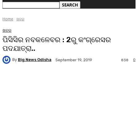
Home
ଖବର
ଖବର
ପିସିସିର ନବକଳେବର : 2ରୁ କଂଗ୍ରେସର
ପଦଯାତ୍ରା..
By
Big News Odisha
0
September 19, 2019
838
Facebook
Twitter
Pinterest
WhatsA