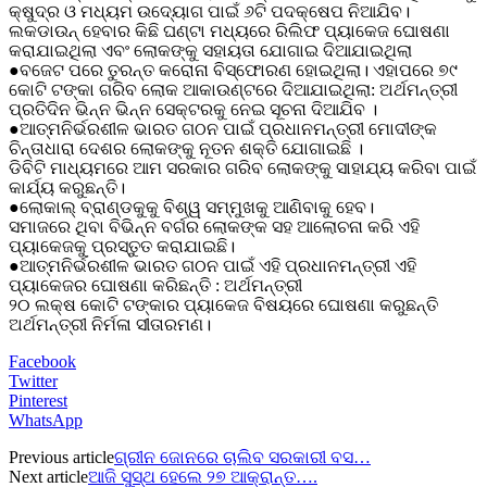
କ୍ଷୁଦ୍ର ଓ ମଧ୍ୟମ ଉଦ୍ୟୋଗ ପାଇଁ ୬ଟି ପଦକ୍ଷେପ ନିଆଯିବ।
ଲକଡାଉନ୍ ହେବାର କିଛି ଘଣ୍ଟା ମଧ୍ୟରେ ରିଲିଫ ପ୍ୟାକେଜ ଘୋଷଣା
କରାଯାଇଥିଲା ଏବଂ ଲୋକଙ୍କୁ ସହାୟତା ଯୋଗାଇ ଦିଆଯାଇଥିଲା
●ବଜେଟ ପରେ ତୁରନ୍ତ କରୋନା ବିସ୍ଫୋରଣ ହୋଇଥିଲା। ଏହାପରେ ୭୯
କୋଟି ଟଙ୍କା ଗରିବ ଲୋକ ଆକାଉଣ୍ଟରେ ଦିଆଯାଇଥିଲା: ଅର୍ଥମନ୍ତ୍ରୀ
ପ୍ରତିଦିନ ଭିନ୍ନ ଭିନ୍ନ ସେକ୍ଟରକୁ ନେଇ ସୂଚନା ଦିଆଯିବ ।
●ଆତ୍ମନିର୍ଭରଶୀଳ ଭାରତ ଗଠନ ପାଇଁ ପ୍ରଧାନମନ୍ତ୍ରୀ ମୋଦୀଙ୍କ
ଚିନ୍ତାଧାରା ଦେଶର ଲୋକଙ୍କୁ ନୂତନ ଶକ୍ତି ଯୋଗାଇଛି ।
ଡିବିଟି ମାଧ୍ୟମରେ ଆମ ସରକାର ଗରିବ ଲୋକଙ୍କୁ ସାହାଯ୍ୟ କରିବା ପାଇଁ
କାର୍ଯ୍ୟ କରୁଛନ୍ତି।
●ଲୋକାଲ୍ ବ୍ରାଣ୍ଡକୁକୁ ବିଶ୍ୱ ସମ୍ମୁଖକୁ ଆଣିବାକୁ ହେବ।
ସମାଜରେ ଥିବା ବିଭିନ୍ନ ବର୍ଗର ଲୋକଙ୍କ ସହ ଆଲୋଚନା କରି ଏହି
ପ୍ୟାକେଜକୁ ପ୍ରସ୍ତୁତ କରାଯାଇଛି।
●ଆତ୍ମନିର୍ଭରଶୀଳ ଭାରତ ଗଠନ ପାଇଁ ଏହି ପ୍ରଧାନମନ୍ତ୍ରୀ ଏହି
ପ୍ୟାକେଜର ଘୋଷଣା କରିଛନ୍ତି : ଅର୍ଥମନ୍ତ୍ରୀ
୨୦ ଲକ୍ଷ କୋଟି ଟଙ୍କାର ପ୍ୟାକେଜ ବିଷୟରେ ଘୋଷଣା କରୁଛନ୍ତି
ଅର୍ଥମନ୍ତ୍ରୀ ନିର୍ମଳା ସୀତାରମଣ।
Facebook
Twitter
Pinterest
WhatsApp
Previous article
ଗ୍ରୀନ ଜୋନରେ ଚାଲିବ ସରକାରୀ ବସ…
Next article
ଆଜି ସୁସ୍ଥ ହେଲେ ୨୭ ଆକ୍ରାନ୍ତ….