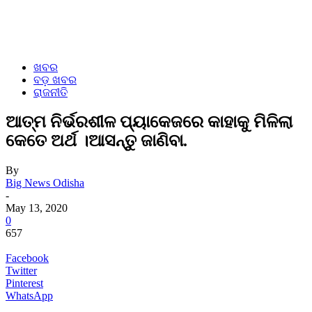
ଖବର
ବଡ଼ ଖବର
ରାଜନୀତି
ଆତ୍ମ ନିର୍ଭରଶୀଳ ପ୍ୟାକେଜରେ କାହାକୁ ମିଳିଲା
କେତେ ଅର୍ଥ ।ଆସନ୍ତୁ ଜାଣିବା.
By
Big News Odisha
-
May 13, 2020
0
657
Facebook
Twitter
Pinterest
WhatsApp