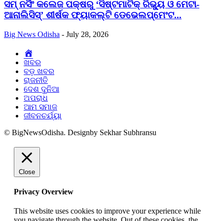
ସମ୍ ନର୍ସିଂ କଲେଜ ପକ୍ଷରୁ ‘ସିଷ୍ଟମାଟିକ୍ ରିଭ୍ୟୁ ଓ ମେଟା-
ଆନାଲିସିସ୍‌’ ଶୀର୍ଷକ ଫ୍ୟାକଲ୍ଟି ଡେଭେଲପ୍‌ମେଂଟ...
Big News Odisha
-
July 28, 2026
Home
ଖବର
ବଡ଼ ଖବର
ରାଜନୀତି
ଦେଶ ଦୁନିଆ
ଅପରାଧ
ଆମ ସମାଜ
ଜୀବନଚର୍ଯ୍ୟା
© BigNewsOdisha. Designby Sekhar Subhransu
Close
Privacy Overview
This website uses cookies to improve your experience while
you navigate through the website. Out of these cookies, the