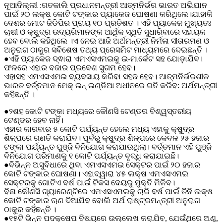
ନୂଆଦିଲ୍ଲୀ :ଗତକାଲି ପ୍ରଧାନମନ୍ତ୍ରୀ ଆତ୍ମନିର୍ଭର ଭାରତ ଅଭିଯାନ
ପାଇଁ ୨୦ ଲକ୍ଷ କୋଟି ଟଙ୍କାର ପ୍ୟାକେଜ ଘୋଷଣା କରିଥିଲେ।ଯାହାକି
ଦେଶର ମୋଟ ଜିଡିପିର ପ୍ରାୟ ୧୦ ପ୍ରତିଶତ । ଏହି ପ୍ୟାକେଜ ମୁଖ୍ୟତଃ
ଚାଷୀ ଓ କ୍ଷୁଦ୍ର ଉଦ୍ୟଗିମାନଙ୍କ ଆର୍ଥିକ ସ୍ଥିତି ସୁଧାରିବାରେ ସହାୟକ
ହେବ ବୋଲି କହିଥିଲେ ।ଏ ନେଇ ଆଜି ଅର୍ଥମନ୍ତ୍ରୀ ନିର୍ମଳା ସୀତାରମଣ ଓ
ଅନୁରାଗ ଠାକୁର ସବିଶେଷ ତଥ୍ୟ ପ୍ରେସମିଟ ମାଧ୍ୟମରେ ଦେଇଛନ୍ତି ।
●ଏହି ପ୍ୟାକେଜ ଦ୍ଵାରା ଏମଏସଏମଇକୁ ଇ-ମାର୍କେଟ ସହ ଯୋଡ଼ାଯିବ।
ଫଳରେ ଏହାର ବଜାର ପ୍ରବେଶ ସୁଗମ ହେବ।
ଏହାସହ ଏମଏସଏମଇ ବ୍ୟବସାୟ କରିବା ସହଜ ହେବ। ଆତ୍ମନିର୍ଭରଶୀଳ
ଭାରତ ବର୍ତ୍ତମାନ ମେକ୍ ଇନ୍ ଇଣ୍ଡିଆ ଅଧୀନରେ ଗତି କରିବ: ଅର୍ଥମନ୍ତ୍ରୀ
କହିଛନ୍ତି ।
●୨ଶହ କୋଟି ଟଙ୍କା ମଧ୍ୟରେ କୌଣସି ଟେଣ୍ଡର ବିଶ୍ୱସ୍ତରୀୟ
ଟେଣ୍ଡର ହେବ ନାହିଁ।
ଏହାର କାରବାର ୫ କୋଟି ପର୍ଯ୍ୟନ୍ତ ହେଲେ ମଧ୍ୟ ଏହାକୁ କ୍ଷୁଦ୍ର
ଶିଳ୍ପରେ ଗଣତି କରାଯିବ। ପୂର୍ବରୁ କ୍ଷୁଦ୍ର ଶିଳ୍ପରେ କେବଳ ୨୫ ହଜାର
ଟଙ୍କା ପର୍ଯ୍ୟନ୍ତ ପୁଞ୍ଜି ବିନିଯୋଗ କରାଯାଉଥିଲା। ବର୍ତ୍ତମାନ ଏହି ପୁଞ୍ଜି
ବିନିଯୋଗ ପରିମାଣକୁ ୧ କୋଟି ପର୍ଯ୍ୟନ୍ତ ବୃଦ୍ଧି କରାଯାଇଛି।
●ବିଭିନ୍ନ ଅସୁବିଧାରେ ଥିବା ଏମଏସଏମଇ ସେକ୍ଟର ପାଇଁ ୨୦ ହଜାର
କୋଟି ଟଙ୍କାର ଘୋଷଣା। ଏହାଦ୍ୱାରା ୪୫ ଲକ୍ଷ ଏମଏସଏମଇ
ସେକ୍ଟରକୁ ଗୋଟିଏ ବର୍ଷ ପାଇଁ ଟିକସ ଦେୟରୁ ମୁକ୍ତି ମିଳିବ।
ବିନା କୌଣସି ଗ୍ୟାରେଣ୍ଟିରେ ଏମଏସଏମଇକୁ ଚାରି ବର୍ଷ ପାଇଁ ତିନି ଲକ୍ଷ
କୋଟି ଟଙ୍କାର ଋଣ ଦିଆଯିବ ବୋଲି ଅର୍ଥ ରାଷ୍ଟ୍ରମନ୍ତ୍ରୀ ଅନୁରାଗ
ଠାକୁର କହିଛନ୍ତି ।
●୧୫ଟି ଭିନ୍ନ ପଦକ୍ଷେପ ବିଷୟରେ ଉଲ୍ଲେଖ କରାଯିବ, ଯେଉଁଥିରେ ଅଣୁ,