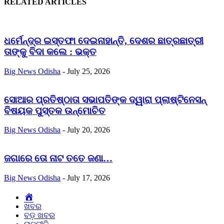
RELATED ARTICLES
ଧର୍ମେନ୍ଦ୍ର ଇସ୍ତଫା ଦେଇନାହାନ୍ତି, ଦେଶର ଛାତ୍ରଛାତ୍ରୀ
ତାଙ୍କୁ ବିଦା କଲେ : ଭକ୍ତ
Big News Odisha
-
July 25, 2026
ସୋଆର ପ୍ରତିଷ୍ଠାତା ସଭାପତିଙ୍କ ଦ୍ୱାରା ପ୍ଲାଷ୍ଟିନେସନ୍
ବିଷୟକ ପୁସ୍ତକ ଉନ୍ମୋଚିତ
Big News Odisha
-
July 20, 2026
ଜଗାରେ ତୋ ନାଟ ତତେ ଜଣା…
Big News Odisha
-
July 17, 2026
Home
ଖବର
ବଡ଼ ଖବର