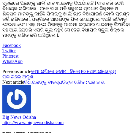
ସ୍କୁଲରେ ପିଲାଙ୍କୁ ଖାଲି ଭାତ ଖାଇବାକୁ ଦିଆଯାଉଛି l ବାସ ତାହା ଦେଖି
ବିଧାୟକ ରାଗିଗଲେ l ତଳେ ବାସୀ ପଡି ସ୍କୁଲର ପ୍ରଧାନ ଶିକ୍ଷକ ଓ
ଶିକ୍ଷକ ମାନଙ୍କୁ କାହିଁକି ପିଲାଙ୍କୁ ଖାଲି ଭାତ ଦିଆଯାଉଛି ବୋଲି ପ୍ରଶ୍ନ
କରି ରାଗିଗଲେ l ପଚାରିଲେ ଆପଣଙ୍କ ପିଲା ହୋଇଥିଲେ ଏପରି କହିବାକୁ
ଦେଇଥାନ୍ତେ l ଏହା ପରେ ପିଲାଙ୍କୁ ଡାଲମା କରାଯାଇ ଖାଇବାକୁ ଦିଆଯିବା
ସହ ଆଉ ଯେପରି ଏପରି ଭୂଲ ନହୁଏ ସେ ନେଇ ବିଧାୟକ ସ୍କୁଲ ଶିକ୍ଷକ
ମନଙ୍କୁ ତାଗିତ କରି ଆସିଥିଲେ l.
Facebook
Twitter
Pinterest
WhatsApp
Previous article
କଥା ରଖିଲେ ନବୀନ : ବିଜେପୁର ପୋଖରୀରେ ବୁଡ଼
ପକାଇଲେ ଅରୁଣ..
Next article
ବିଧାୟକଙ୍କୁ ବାଚସ୍ପତିଙ୍କ ତାଗିଦ : ଘର ଛାଡ..
Big News Odisha
https://www.bignewsodisha.com