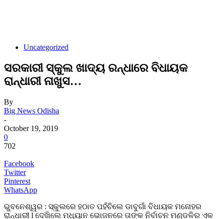
Uncategorized
ସରକାରୀ ସ୍କୁଲ ଖାଦ୍ୟ ରନ୍ଧାରେ ବିଧାୟକ
ରାନ୍ଧାରୀ ନାଖୁସ…
By
Big News Odisha
-
October 19, 2019
0
702
Facebook
Twitter
Pinterest
WhatsApp
ଭୁବନେଶ୍ୱର : ସ୍କୁଲରେ ହଠାତ ପହଁଚିଲେ ଡାବୁଗାଁ ବିଧାୟକ ମନୋହର
ରାନ୍ଧାରୀ l ଦେଖିଲେ ମଧ୍ୟାନ ଭୋଜନରେ ତାଙ୍କ ନିର୍ବାଚନ ମଣ୍ଡଳିର ଏକ