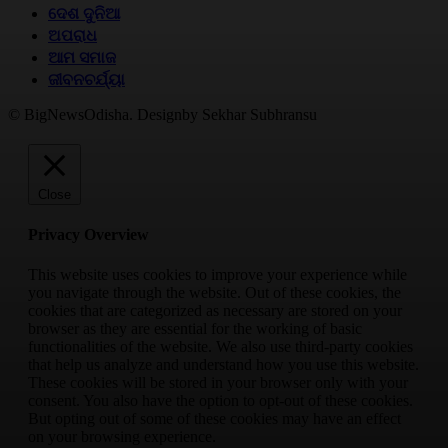
ଦେଶ ଦୁନିଆ
ଅପରାଧ
ଆମ ସମାଜ
ଜୀବନଚର୍ଯ୍ୟା
© BigNewsOdisha. Designby Sekhar Subhransu
Close
Privacy Overview
This website uses cookies to improve your experience while
you navigate through the website. Out of these cookies, the
cookies that are categorized as necessary are stored on your
browser as they are essential for the working of basic
functionalities of the website. We also use third-party cookies
that help us analyze and understand how you use this website.
These cookies will be stored in your browser only with your
consent. You also have the option to opt-out of these cookies.
But opting out of some of these cookies may have an effect
on your browsing experience.