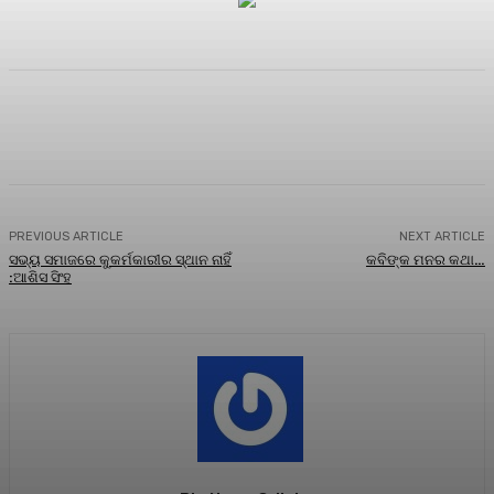
Facebook
Twitter
Pinterest
WhatsA
PREVIOUS ARTICLE
NEXT ARTICLE
ସଭ୍ୟ ସମାଜରେ କୁକର୍ମକାରୀର ସ୍ଥାନ ନାହିଁ
କବିଙ୍କ ମନର କଥା…
:ଆଶିସ ସିଂହ