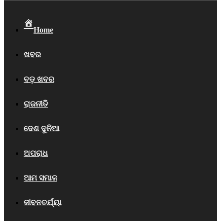
Home
ଖବର
ବଡ଼ ଖବର
ରାଜନୀତି
ଦେଶ ଦୁନିଆ
ଅପରାଧ
ଆମ ସମାଜ
ଜୀବନଚର୍ଯ୍ୟା