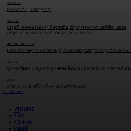
ଆମ ସମାଜ
ତମ ପରି ବନ୍ଧୁ ସଭିଙ୍କୁ ମିଳୁ
ଆମ ସହର
ସମ୍ ନର୍ସିଂ କଲେଜ ପକ୍ଷରୁ ‘ସିଷ୍ଟମାଟିକ୍ ରିଭ୍ୟୁ ଓ ମେଟା-ଆନାଲିସିସ୍‌’ ଶୀର୍ଷକ
ଫ୍ୟାକଲ୍ଟି ଡେଭେଲପ୍‌ମେଂଟ ପ୍ରୋଗ୍ରାମ ଆୟୋଜିତ
UNCATEGORIZED
ଧର୍ମେନ୍ଦ୍ର ଇସ୍ତଫା ଦେଇନାହାନ୍ତି, ଦେଶର ଛାତ୍ରଛାତ୍ରୀ ତାଙ୍କୁ ବିଦା କଲେ :
ଆମ ସହର
ଯୁବ ମାନସିକତା ଓ ଦୃଢ଼ ମନା ଯୁବ ସମାଜ ବିଷୟବସ୍ତୁକୁ ନେଇ ସୋଆରେ କର୍ମଶାଳ
ଖବର
ଇସ୍ତଫା ପରେ ଏମିତି କହିଲେ ଧର୍ମେନ୍ଦ୍ର ପ୍ରାଧନ
Load more
HOME
ଖବର
ବଡ଼ ଖବର
ରାଜନୀତି