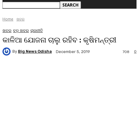
Home
ଖବର
ଖବର
ବଡ଼ ଖବର
ରାଜନୀତି
କାଳିଆ ଯୋଜନା ଚାଲୁ ରହିବ : କୃଷିମନ୍ତ୍ରୀ
By
Big News Odisha
0
December 5, 2019
708
Facebook
Twitter
Pinterest
WhatsA