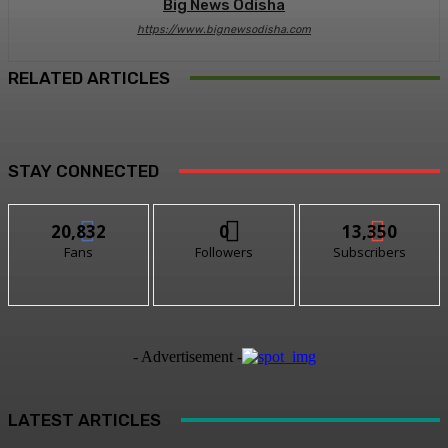
Big News Odisha
https://www.bignewsodisha.com
RELATED ARTICLES
STAY CONNECTED
20,832
0
13,350
Fans
Followers
Subscribers
- Advertisement -
LATEST ARTICLES