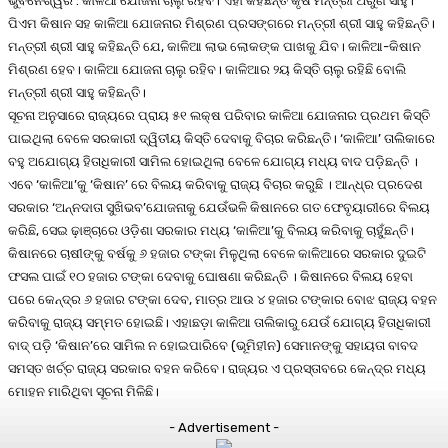
ଭୁବନେଶ୍ୱର : କାଳିଆ ଯୋଜନା ଚାଲୁ ରହିବ। ଏହା କହିଛନ୍ତି କୃଷି ମନ୍ତ୍ରୀ ଅରୁଣ ସାହୁ।
ପିଏମ କିଷାନ ସହ କାଳିଆ ଯୋଜନାର ମିଶ୍ରଣ ପ୍ରସଙ୍ଗରେ ମନ୍ତ୍ରୀ ଶ୍ରୀ ସାହୁ କହିଛନ୍ତି।
ମନ୍ତ୍ରୀ ଶ୍ରୀ ସାହୁ କହିଛନ୍ତି ଯେ, କାଳିଆ ଲାଭ ଲୋକଙ୍କ ପାଖକୁ ଯିବ। କାଳିଆ-କିଷାନ
ମିଶ୍ରଣ ହେବ। କାଳିଆ ଯୋଜନା ଚାଲୁ ରହିବ। କାଳିଆର ୨ୟ କିସ୍ତି ଚାଲୁ ରହିଛି ବୋଲି
ମନ୍ତ୍ରୀ ଶ୍ରୀ ସାହୁ କହିଛନ୍ତି।
ସୂଚନା ଅନୁସାରେ ରାଜ୍ୟରେ ପ୍ରାୟ ୫୧ ଲକ୍ଷ ପରିବାର କାଳିଆ ଯୋଜନାର ପ୍ରଥମ କିସ୍ତି
ପାଇଥିଲା ବେଳେ ସରକାରୀ ଦ୍ୱିତୀୟ କିସ୍ତି ଦେବାକୁ ବିଚାର କରିଛନ୍ତି। ‘କାଳିଆ’ ତାଲିକାରେ
ବହୁ ଅଯୋଗ୍ୟ ହିତାଧିକାରୀ ସାମିଲ ହୋଇଥିଲା ବେଳେ ଯୋଗ୍ୟ ମଧ୍ୟ ବାଦ ପଡ଼ିଛନ୍ତି ।
ଏବେ ‘କାଳିଆ’କୁ ‘କିଷାନ’ ରେ ବିଲୟ କରିବାକୁ ରାଜ୍ୟ ବିଚାର କରୁଛି । ଆନ୍ଧ୍ର ପ୍ରଦେଶ
ସରକାର ‘ଅନ୍ନଦାତା ସୁଖିଭବ’ଯୋଜନାକୁ ଯେଉଁଭଳି କିଷାନରେ ଗତ ଫେବୃୟାରୀରେ ବିଲୟ
କରିଛି, ସେଇ ଢ଼ାଞ୍ଚାରେ ଓଡ଼ିଶା ସରକାର ମଧ୍ୟ ‘କାଳିଆ’କୁ ବିଲୟ କରିବାକୁ ଚାହୁଁଛନ୍ତି।
କିଷାନରେ ଚାଷୀଙ୍କୁ ବର୍ଷକୁ ୬ ହଜାର ଟଙ୍କା ମିଳୁଥିଲା ବେଳେ କାଳିଆରେ ସରକାର ଦୁଇଟି
ଫସଲ ପାଇଁ ୧୦ ହଜାର ଟଙ୍କା ଦେବାକୁ ଘୋଷଣା କରିଛନ୍ତି । କିଷାନରେ ବିଲୟ ହେବା
ପରେ କେନ୍ଦ୍ର ୬ ହଜାର ଟଙ୍କା ଦେବ, ମାତ୍ର ଆଉ ୪ ହଜାର ଟଙ୍କାର ବୋଝ ରାଜ୍ୟ ବହନ
କରିବାକୁ ରାଜ୍ୟ ସମ୍ମତ ହୋଇଛି। ଏହାଛଡ଼ା କାଳିଆ ତାଲିକାରୁ ଯେଉଁ ଯୋଗ୍ୟ ହିତାଧିକାରୀ
ବାଦ୍ ପଡ଼ି ‘କିଷାନ’ରେ ସାମିଲ ନ ହୋଇପାରିବେ (ଭୂମିହୀନ) ସେମାନଙ୍କୁ ସହାୟତା ବାବଦ
ସମସ୍ତ ଖର୍ଚ୍ଚ ରାଜ୍ୟ ସରକାର ବହନ କରିବେ। ରାଜ୍ୟର ଏ ପ୍ରସ୍ତାବରେ କେନ୍ଦ୍ର ମଧ୍ୟ
ମୋହନ ମାରିଥିବା ସୂଚନା ମିଳିଛି।
- Advertisement -