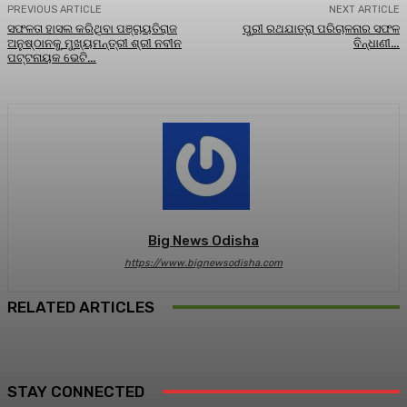
PREVIOUS ARTICLE
NEXT ARTICLE
ସଫଳତା ହାସଲ କରିଥିବା ପଞ୍ଚାୟତିରାଜ
ପୁରୀ ରଥଯାତ୍ରା ପରିଚାଳନାର ସଫଳ
ଅନୁଷ୍ଠାନକୁ ମୁଖ୍ୟମନ୍ତ୍ରୀ ଶ୍ରୀ ନବୀନ
ବିନ୍ଧାଣୀ…
ପଟ୍ଟନାୟକ ଭେଟି…
Big News Odisha
https://www.bignewsodisha.com
RELATED ARTICLES
STAY CONNECTED