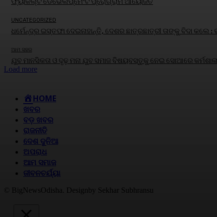
ଫ୍ୟାକଲ୍ଟି ଡେଭେଲପ୍‌ମେଂଟ ପ୍ରୋଗ୍ରାମ ଆୟୋଜିତ
UNCATEGORIZED
ଧର୍ମେନ୍ଦ୍ର ଇସ୍ତଫା ଦେଇନାହାନ୍ତି, ଦେଶର ଛାତ୍ରଛାତ୍ରୀ ତାଙ୍କୁ ବିଦା କଲେ :
ଆମ ସହର
ଯୁବ ମାନସିକତା ଓ ଦୃଢ଼ ମନା ଯୁବ ସମାଜ ବିଷୟବସ୍ତୁକୁ ନେଇ ସୋଆରେ କର୍ମଶାଳ
Load more
HOME
ଖବର
ବଡ଼ ଖବର
ରାଜନୀତି
ଦେଶ ଦୁନିଆ
ଅପରାଧ
ଆମ ସମାଜ
ଜୀବନଚର୍ଯ୍ୟା
© BigNewsOdisha. Designby Sekhar Subhransu