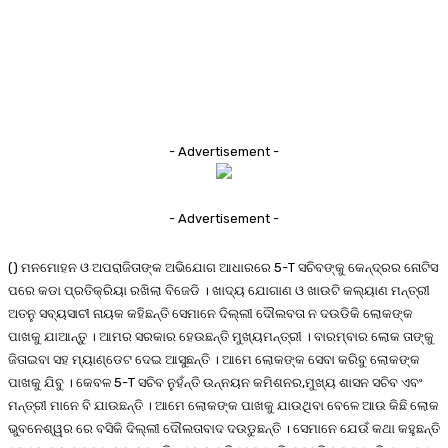
- Advertisement -
- Advertisement -
() ମନମୋହନ ଓ ଅପରାଜିତାଙ୍କ ଅଭିଯୋଗ ଆଧାରରେ 5-T ସଚିବଙ୍କୁ କେନ୍ଦ୍ରର ନୋଟିସ
ପରେ କଡା ପ୍ରତିକ୍ରିୟା ରଖିଲା ବିଜେଡି । ଖାଦ୍ୟ ଯୋଗାଣ ଓ ଖାଉଟି କଲ୍ୟାଣ ମନ୍ତ୍ରୀ
ଅତନୁ ସବ୍ୟସାଚୀ ନାୟକ କହିଛନ୍ତି ସେମାନେ ଦିଲ୍ଲୀ ଦୌଲବତା ନ ଦଉଡିକି ଲୋକଙ୍କ
ପାଖକୁ ଯାଆନ୍ତୁ । ଆମର ସରକାର ହେଉଛନ୍ତି ମୁଖ୍ୟମନ୍ତ୍ରୀ । ବାରମ୍ବାର ଲୋକ ତାଙ୍କୁ
ଜିତାଇବା ସହ ମ୍ୟାଣ୍ଡେଟ ଦେଇ ଆସୁଛନ୍ତି । ଆମେ ଲୋକଙ୍କ ସେବା କରିବୁ ଲୋକଙ୍କ
ପାଖକୁ ଯିବୁ । କେବଳ 5-T ସଚିବ ନୁହଁନ୍ତି ଉନ୍ନୟନ କମିଶନର,ମୁଖ୍ୟ ଶାସନ ସଚିବ ଏବଂ
ମନ୍ତ୍ରୀ ମାନେ ବି ଯାଉଛନ୍ତି । ଆମେ ଲୋକଙ୍କ ପାଖକୁ ଯାଉଥିବା ବେଳେ ଆଉ କିଛି ଲୋକ
ଭୁବନେଶ୍ୱର ରେ ବସିକି ଦିଲ୍ଲୀ ଦୌଲତାବାଦ ଦଉଡୁଛନ୍ତି । ସେମାନେ ଯେଉଁ କଥା କହୁଛନ୍ତି