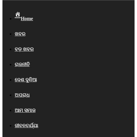
Home
ଖବର
ବଡ଼ ଖବର
ରାଜନୀତି
ଦେଶ ଦୁନିଆ
ଅପରାଧ
ଆମ ସମାଜ
ଜୀବନଚର୍ଯ୍ୟା