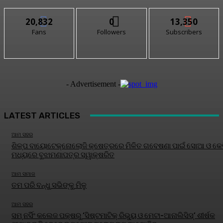
20,832
0
13,350
Fans
Followers
Subscribers
- Advertisement -
LATEST ARTICLES
ଆମ ସହର
ଶିଳ୍ପ ବାୟୋଟେକ୍ନୋଲୋଜି କ୍ଷେତ୍ରରେ ମିଳିତ ଗବେଷଣା ପାଇଁ ସୋଆ ଓ କେବ
ମଧ୍ୟରେ ବୁଝାମଣାପତ୍ର ସ୍ୱାକ୍ଷରିତ
ଆମ ସମାଜ
ତମ ପରି ବନ୍ଧୁ ସଭିଙ୍କୁ ମିଳୁ
ଆମ ସହର
ସମ୍ ନର୍ସିଂ କଲେଜ ପକ୍ଷରୁ ‘ସିଷ୍ଟମାଟିକ୍ ରିଭ୍ୟୁ ଓ ମେଟା-ଆନାଲିସିସ୍‌’ ଶୀର୍ଷକ