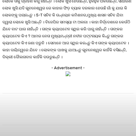
ଲୋକେ ତାକୁ ଗ୍ରହଣ କରୁ ନାହାନ୍ତି । ଲୋକ ଖୁସି ହେଉଛନ୍ତି, ହୁଳହୁଳି ପକଉଛନ୍ତି, ସାଧାରଣ
ଲୋକ ଖୁସି ଯଦି ଭୁବନେଶ୍ୱର ରେ କାହାର ଫିଡ଼ ବ୍ୟାକ ଦରକାର ହେଉଛି ଗାଁ କୁ ଯାଇ କି
ଲୋକଙ୍କୁ ପଚାରନ୍ତୁ । 5-T ସଚିବ କି ଉନ୍ନୟନ କମିଶନର,ମୁଖ୍ୟ ଶାସନ ସଚିବ ଯିବା
ଦ୍ୱାରା ଲୋକେ ଖୁସି ଅଛନ୍ତି । ବିଜେପିର ସମସ୍ୟା ଟା ଅଲଗା । କାହା ନିର୍ଦ୍ଦେଶରେ କେଉଁଠି
ଯିବେ ବାଟ ପାଉ ନାହାଁନ୍ତି । ତାଙ୍କ କ୍ୟାପଟେନ ସ୍ଥିର କରି ପାରୁ ନାହାଁନ୍ତି । ତାଙ୍କର
କ୍ୟାପଟେନ କିଏ ? ଆମର ନେତା ମୁଖ୍ୟମନ୍ତ୍ରୀ ନବୀନ ପଟ୍ଟନାୟକ କିନ୍ତୁ ତାଙ୍କର
କ୍ୟାପଟେନ କିଏ ଜଣା ପଡୁନି । ସେମାନେ ଆଗ ସ୍ଥିର କରନ୍ତୁ କିଏ ତାଙ୍କ କ୍ୟାପଟେନ ।
କାହା ଦାୟିତ୍ୱରେ ଯିବେ । ଲୋକଙ୍କ ପାଖକୁ ଯାଆନ୍ତୁ ଭୁବନେଶ୍ୱର କାହିଁକି ବସିଛନ୍ତି,
ଦିଲ୍ଲୀ ଦୌଲତାବାଦ କାହିଁକି ଦଉଡୁଛନ୍ତି ।
- Advertisement -
Facebook
Twitter
Pinterest
WhatsA