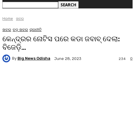
Home
ଖବର
ଖବର
ବଡ଼ ଖବର
ରାଜନୀତି
କେନ୍ଦ୍ରର ନୋଟିସ ପରେ କଡା ଜବାବ୍ ଦେଲା:
ବିଜେଡ଼ି…
By
Big News Odisha
0
June 28, 2023
234
Facebook
Twitter
Pinterest
WhatsA