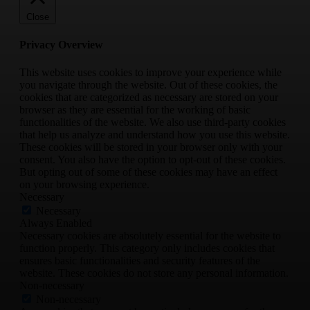
Close
Privacy Overview
This website uses cookies to improve your experience while
you navigate through the website. Out of these cookies, the
cookies that are categorized as necessary are stored on your
browser as they are essential for the working of basic
functionalities of the website. We also use third-party cookies
that help us analyze and understand how you use this website.
These cookies will be stored in your browser only with your
consent. You also have the option to opt-out of these cookies.
But opting out of some of these cookies may have an effect
on your browsing experience.
Necessary
Necessary
Always Enabled
Necessary cookies are absolutely essential for the website to
function properly. This category only includes cookies that
ensures basic functionalities and security features of the
website. These cookies do not store any personal information.
Non-necessary
Non-necessary