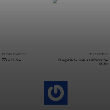
Facebook
Twitter
Pinterest
WhatsA
PREVIOUS ARTICLE
NEXT ARTICLE
77ରେ ବିଗ ବି…
ବିଜେପୁର ପିଚରେ ଅରୁଣ : ଖେଳିଲେ ଓ ମନ
କିଣିଲେ