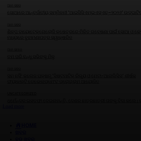
ଆମ ସହର
ସୋଆରେ ଆନ୍ତର୍ଜାତୀୟ ସମ୍ମିଳନୀ ‘ଆଇସିସିଏମ୍‌ଇଏସ୍‌ଏଚ୍‌–୨୦୨୬’ ଉଦ୍‌ଘାଟି
ଆମ ସହର
ଶିଳ୍ପ ବାୟୋଟେକ୍ନୋଲୋଜି କ୍ଷେତ୍ରରେ ମିଳିତ ଗବେଷଣା ପାଇଁ ସୋଆ ଓ କେବ
ମଧ୍ୟରେ ବୁଝାମଣାପତ୍ର ସ୍ୱାକ୍ଷରିତ
ଆମ ସମାଜ
ତମ ପରି ବନ୍ଧୁ ସଭିଙ୍କୁ ମିଳୁ
ଆମ ସହର
ସମ୍ ନର୍ସିଂ କଲେଜ ପକ୍ଷରୁ ‘ସିଷ୍ଟମାଟିକ୍ ରିଭ୍ୟୁ ଓ ମେଟା-ଆନାଲିସିସ୍‌’ ଶୀର୍ଷକ
ଫ୍ୟାକଲ୍ଟି ଡେଭେଲପ୍‌ମେଂଟ ପ୍ରୋଗ୍ରାମ ଆୟୋଜିତ
UNCATEGORIZED
ଧର୍ମେନ୍ଦ୍ର ଇସ୍ତଫା ଦେଇନାହାନ୍ତି, ଦେଶର ଛାତ୍ରଛାତ୍ରୀ ତାଙ୍କୁ ବିଦା କଲେ :
Load more
HOME
ଖବର
ବଡ଼ ଖବର