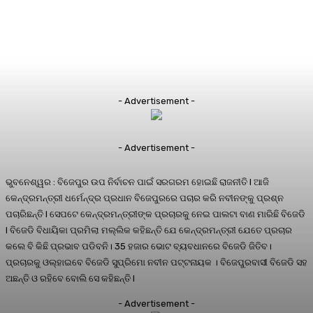
- Advertisement -
- Advertisement -
ଭୁବନେଶ୍ୱର : ବିଜେପୁର ଉପ ନିର୍ବାଚନ ପାଇଁ ସରଗରମ ହୋଇଛି ରାଜନୀତି l ଆଜି
କେନ୍ଦ୍ରମନ୍ତ୍ରୀ ଧର୍ମେନ୍ଦ୍ର ପ୍ରଧାନ ବିଜେପୁରରେ ପଚାର କରି ନବୀନଙ୍କୁ ପ୍ରଶ୍ନ
ପଚାରିଛନ୍ତି l ସେପଟେ କେନ୍ଦ୍ରମନ୍ତ୍ରୀଙ୍କ ପ୍ରଚାରକୁ ନେଇ ପାଲଟା ବାଣ ମାରିଛି ବିଜେଡି
l ବିଜେଡି ବିଧାୟିକା ପ୍ରମିଲା ମଲ୍ଲିକ କହିଛନ୍ତି ଯେ କେନ୍ଦ୍ରମନ୍ତ୍ରୀ ଯେତେ ପ୍ରଚାର
କଲେ ବି କିଛି ପ୍ରଭାବ ପଡିବନି। 35 ହଜାର ଭୋଟ ବ୍ୟବଧାନରେ ବିଜେଡି ଜିତିବ।
ପ୍ରଚାରକୁ ଓଲ୍ହାଇବେ ବିଜେଡି ସୁପ୍ରିମୋ ନବୀନ ପଟ୍ଟନାୟକ । ବିଜେପୁରବାସୀ ବିଜେଡି ସହ
ଅଛନ୍ତି ଓ ରହିବେ ବୋଲି ସେ କହିଛନ୍ତି l
- Advertisement -