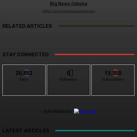
Big News Odisha
https://www.bignewsodisha.com
RELATED ARTICLES
STAY CONNECTED
20,832
0
13,350
Fans
Followers
Subscribers
- Advertisement -
LATEST ARTICLES