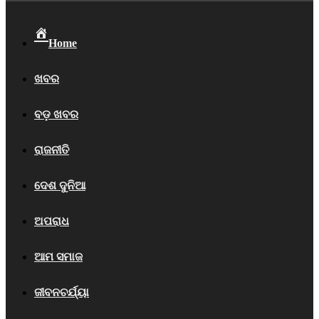
Home
ଖବର
ବଡ଼ ଖବର
ରାଜନୀତି
ଦେଶ ଦୁନିଆ
ଅପରାଧ
ଆମ ସମାଜ
ଜୀବନଚର୍ଯ୍ୟା