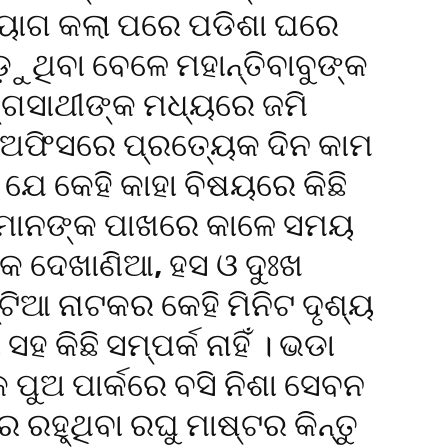
୍ୟାଗ କଲା ପରେ ପଡିଶା ଘରେ
ୁଥିବା ବେଳେ ମହାନ୍ତିବାବୁଙ୍କ
ଗସାଥୀଙ୍କ ମଧ୍ୟରେ ଜମି
ି ଅଫିସରେ ପ୍ରତ୍ୟେକ ଦିନ କାମ
 ଯେ କେହି କାହା ବିଷୟରେ କିଛି
 ସେମାନଙ୍କ ପାଖରେ କାଳେ ସମୟ
ଲୋକ ଦେଖାଣିଆ, ହସ ଓ ଦୁଃଖ
ିଆ ନାଟକର କେହି ମିନିଟ ଦୃଶ୍ୟ
ହ କିଛି ସମ୍ପର୍କ ନାହିଁ । ଭଡା
 ପୁଅ ପାର୍କରେ ବସି ନିଶା ସେବନ
ରହୁ୍ଥିବା ରଘୁ ମାଷ୍ଟର କିନ୍ତୁ