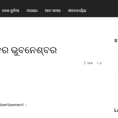
ଦେଶ ଦୁନିଆ
ଅପରାଧ
ଆମ ସମାଜ
ଜୀବନଚର୍ଯ୍ୟା
S
ନ୍ଦର ଭୁବନେଶ୍ବର
194
0
nterest
WhatsApp
dvertisement -
L