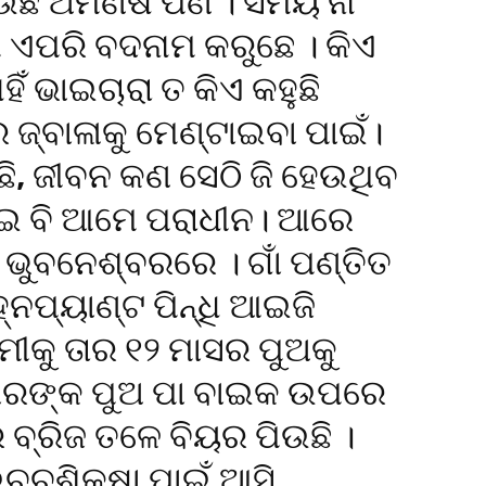
ଉଛି ଅମଣିଷ ପଣ । ସମୟ ନା
େ ଏପରି ବଦନାମ କରୁଛେ । କିଏ
ଁ ଭାଇଚାରା ତ କିଏ କହୁଛି
ଜ୍ବାଳାକୁ ମେଣ୍ଟାଇବା ପାଇଁ।
ଛି, ଜୀବନ କଣ ସେଠି ଜି ହେଉଥିବ
ହୋଇ ବି ଆମେ ପରାଧୀନ। ଆରେ
 ଭୁବନେଶ୍ବରରେ । ଗାଁ ପଣ୍ତିତ
୍ନପ୍ୟାଣ୍ଟ ପିନ୍ଧି ଆଇଜି
ବାମୀକୁ ତାର ୧୨ ମାସର ପୁଅକୁ
ସାରଙ୍କ ପୁଅ ପା ବାଇକ ଉପରେ
ବ୍ରିଜ ତଳେ ବିୟର ପିଉଛି ।
ଉଚ୍ଚଶିକ୍ଷା ପାଇଁ ଆସି