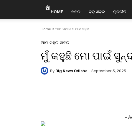
HOME
ଖବର
ବଡ଼ ଖବର
ରାଜନୀତି
Home
ଆମ ସମାଜ
ଆମ ସହର
ଆମ ସହର
ଖବର
ମୁଁ କହୁଛି ମୋ ପାଇଁ ସୁ
By
Big News Odisha
September 5, 2025
Facebook
Twitter
Pi
- A