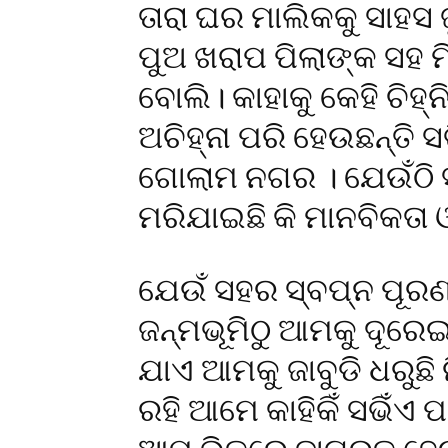
ତାରା ଘର ମାଲିକକୁ ସାହସ ଜ
ପୁଅ ଖରାପ ପିଲାଙ୍କ ସହ ମ
ବୋଲି। କାହାକୁ କେହି ଚିହ୍ନି ପ
ଅଚିହ୍ନା ପରି ହେଉଛନ୍ତି 
ଗୋଲାମ ନଗର । ଯେଉଁଠି ସମ
ମରିଯାଇଛି କି ମାନବିକତା 
ଯେଉଁ ସହର ସ୍ବପ୍ନ ପୂରଣ 
ଜନ୍ମଭୂମିଠୁ ଆମକୁ ଦୂରେ
ଯାଏ ଆମକୁ ଜାବୁଡି ଧରୁଛି
ରହି ଆମେ କାହିକିଁ ସଭିଁଏ ପ