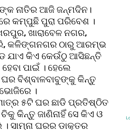
ଙ୍କ ନାତିର ଆଜି ଜନ୍ମଦିନ।
 କମ୍ପୁଛି ପୁରା ପରିବେଶ ।
ଖରପୁର, ଖାରାବେଳ ନଗର,
ରି, କଳିଙ୍ଗନଗର ଠାରୁ ଆରମ୍ଭ
 ଯାଏ କିଏ କେଉଁଠୁ ଆସିଛନ୍ତି
 ହେବା ପାଇଁ । ହେଲେ
ର ବିଶ୍ବାଳବାବୁଙ୍କୁ କିନ୍ତୁ
ନ ଭୋଜିରେ ।
ାତ୍ର ୫ଟି ଘର ଛାଡି ପ୍ରତିଷ୍ଠିତ
ିକୁ କିନ୍ତୁ ଜାଣିନାହିଁ ସେ କିଏ ଓ
L
ି । ସାମ୍ନା ଘରର ଡାକ୍ତର