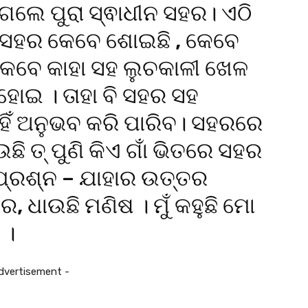
 ଗଲେ ପୁରା ସ୍ଵାଧୀନ ସହର। ଏଠି
ର। ସହର କେବେ ଶୋଇଛି , କେବେ
ଓ କେବେ କାହା ସହ ଲୁଚକାଳୀ ଖେଳ
 ହୋଇ । ତାହା ବି ସହର ସହ
ହିଁ ଅନୁଭବ କରି ପାରିବ। ସହରରେ
ଉଛି ତ୍ ପୁଣି କିଏ ଗାଁ ଭିତରେ ସହର
 ପ୍ରଶ୍ନ – ଯାହାର ଉତ୍ତର
, ଧାଉଛି ମଣିଷ । ମୁଁ କହୁଛି ମୋ
 ।
dvertisement -