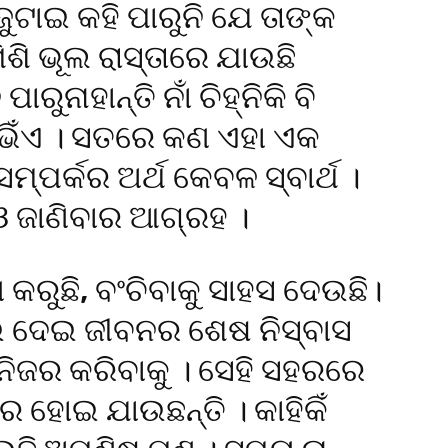
ୁଟାଇ କହି ପାରୁନି ଯେ ତାଙ୍କ
ିଶି ଭୂଲ ରାସ୍ତାରେ ଯାଉଛି
ାରୁନାହାନ୍ତି ନାଁ ଚିହ୍ନିକି ବି
ସଭିଁଏ । ସତରେ କଣ ଏହା ଏକ
୍ପର୍କର ଅର୍ଥ କେବଳ ସ୍ବାର୍ଥ ।
ଓ ଜାଣିବାର ଆଗ୍ରହ ।
କରୁଛି, ବଂଚିବାକୁ ସାହସ ଦେଉଛି।
ଇ ଦେଇ ଜୀବନର ଶେଷ ନିସ୍ବାସ
 ନିଜର କରିବାକୁ । ସେହି ସହରରେ
ର ହୋଇ ଯାଉଛନ୍ତି । କାହିକିଁ