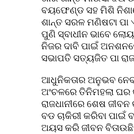
ବୟଫେଣ୍ଡ ସହ ମିଶି ନିଶାର
ଶାନ୍ତ ସରଳ ମଣିଷଟା ପା ଏଠ
ପୁଣି ସ୍ବାଧୀନ ଭାବେ ଲୋୟ
ନିଜର ଦାବି ପାଇଁ ଅନଶନର
ସଭାପତି ସତ୍ୟଜିତ ପା ରାଜ
ଆଧୁନିକତାର ଅନୁଭବ ନେବା
ଅଂଚଳରେ ତିନିମହଲା ଘର କ
ରାଜଧାନୀରେ ଶେଷ ଜୀବନ କଟ
ବଡ ଚାକିରୀ କରିବା ପାଇଁ
ଅୟସ କରି ଜୀବନ ବିତାଉଛି। 