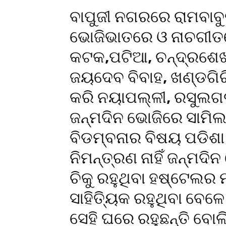
ବାପୁଜୀ ନଗରରେ ରାମବାବୁ
ଭୋଜିଭାତରେ ଓ ନାଚଗୀତରେ
କଟକ,ପଟିଆ, ଚନ୍ଦ୍ରଶେ
ଜୟଦେବ ବିବାହ, ଖଣ୍ଡଗି
କରି ନୟାପଲ୍ଳୀ, ରସୁଲଗଡ
ଜନ୍ମଦିନ ଭୋଜିରେ ସାମିଲ
ବିଡମ୍ବନାର ବିଷୟ ପଡିଶା ଘ
ନିମନ୍ତ୍ରଣ ନାହିଁ ଜନ୍ମଦି
ଚିକୁ ରହୁଥିବା ହଷ୍ଟେଲର ମ
ସାହିତ୍ୟିକ ରହୁଥିବା ବେଳେ ଚ
ସେହି ଘରେ ରହୁଛନ୍ତି ବୋଲ