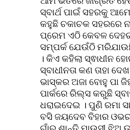
ଆମ ଭିତରେ ଜାଗ୍ରତ ହେ
ସ୍ବାର୍ଥ ପାଇଁ ସହରକୁ ଆମ
କହୁଛି ଚକାଚକ ସହରରେ ନାହି
ପ୍ରେମ ଏଠି କେବଳ ଦେହର 
ସମ୍ପର୍କ ଯେଉଁଠି ମରିଯାଉ
। କିଏ କହିଲା ସ୍ଵାଧୀନ 
ସ୍ବାଧୀନତା କଣ ତାହା ଦେଖ
ଭାସ୍କର ଅଜା ବୋହୁ ପା ଜିହ
ପାର୍କରେ ରିଲ୍ସ କରୁଛି ସ୍
ଧରାଇଦେଇ । ପୁଣି ରମା 
ବସି ଜୟଦେବ ବିହାର ଓଭର 
ଗାଁର ଶାନ୍ତି ମାଉସୀ ଝିଅ 