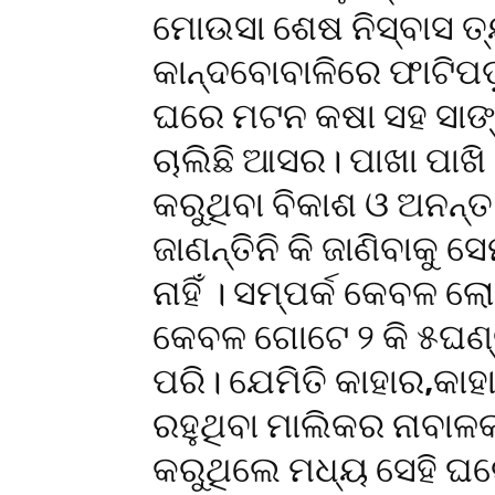
ମୋଉସା ଶେଷ ନିସ୍ବାସ ତ
କାନ୍ଦବୋବାଳିରେ ଫାଟିପଡ଼
ଘରେ ମଟନ କଷା ସହ ସାଙ୍
ଚାଲିଛି ଆସର। ପାଖା ପାଖ
କରୁଥିବା ବିକାଶ ଓ ଅନନ୍ତ
ଜାଣନ୍ତିନି କି ଜାଣିବାକୁ
ନାହିଁ । ସମ୍ପର୍କ କେବଳ 
କେବଳ ଗୋଟେ ୨ କି ୫ଘଣ୍ଟ
ପରି। ଯେମିତି କାହାର,କାହା ସ
ରହୁଥିବା ମାଲିକର ନାବାଳକ
କରୁଥିଲେ ମଧ୍ୟ ସେହି ଘରେ 