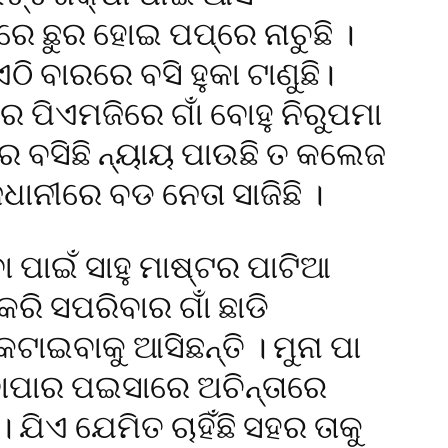
େ ଛୁର ହୋଇ ପପ୍‌ରେ ନାଚୁଛି ।
ି ବାରରେ ବସି ହୁକା ଟାଣୁଛି।
ର ପିଏମଜିରେ ଗାଁ ବୋହୁ ନିରୁପମା
େ ବସିଛି ନ୍ୟାୟ ପାଉଛି ତ କଲେଜ
ଧାନୀରେ ବଡ ନେତା ସାଜିଛି ।
 ପାଇଁ ସାହୁ ମାଷ୍ଟର ପାଟିଆ
ରି ସପରିବାର ଗାଁ ଛାଡି
ାଇବାକୁ ଆସିଛନ୍ତି । ମୁନା ପା
 ବାପାର ପଇସାରେ ଅଚିନ୍ତାରେ
ଯିଏ ଯେମିତ ଚାହିଁଛି ସହର ତାକୁ