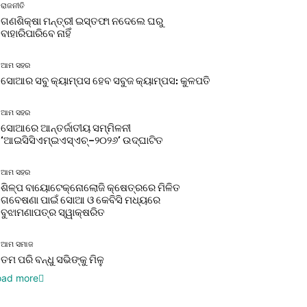
ରାଜନୀତି
ଗଣଶିକ୍ଷା ମନ୍ତ୍ରୀ ଇସ୍ତଫା ନଦେଲେ ଘରୁ
ବାହାରିପାରିବେ ନାହିଁ
ଆମ ସହର
ସୋଆର ସବୁ କ୍ୟାମ୍ପସ ହେବ ସବୁଜ କ୍ୟାମ୍ପସ: କୁଳପତି
ଆମ ସହର
ସୋଆରେ ଆନ୍ତର୍ଜାତୀୟ ସମ୍ମିଳନୀ
‘ଆଇସିସିଏମ୍‌ଇଏସ୍‌ଏଚ୍‌–୨୦୨୬’ ଉଦ୍‌ଘାଟିତ
ଆମ ସହର
ଶିଳ୍ପ ବାୟୋଟେକ୍ନୋଲୋଜି କ୍ଷେତ୍ରରେ ମିଳିତ
ଗବେଷଣା ପାଇଁ ସୋଆ ଓ କେବିସି ମଧ୍ୟରେ
ବୁଝାମଣାପତ୍ର ସ୍ୱାକ୍ଷରିତ
ଆମ ସମାଜ
ତମ ପରି ବନ୍ଧୁ ସଭିଙ୍କୁ ମିଳୁ
oad more