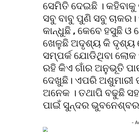
ସେମିତି ଦେଇଛି । କହିବାକୁ
ସବୁ ବାବୁ ପୁଣି ସବୁ ଚାକ
କାନ୍ଧୁଛି , କେବେ ହସୁଛି 
ଖେଳୁଛି ଅଦୃଶ୍ୟ କି ଦୃଶ୍ୟ
ସମ୍ପର୍କ ଯୋଡିଥିବା ଲୋକ 
ରହି କିଏ ଗାଁର ଅନୁଭୂତି ପା
ଦେଖୁଛି। ଏପରି ଅଶୁମାରୀ
ଅନେକ । ତଥାପି ବଢୁଛି ସହର
ପାଇଁ ସୁନ୍ଦର ଭୁବନେଶ୍ବର
- A