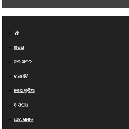
Home
ଖବର
ବଡ଼ ଖବର
ରାଜନୀତି
ଦେଶ ଦୁନିଆ
ଅପରାଧ
ଆମ ସମାଜ