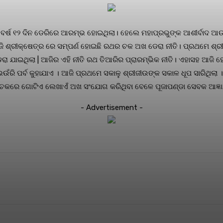
 ବର୍ଷ ୧୨ ଦିନ ଡେରିରେ ଆରମ୍ଭ ହୋଇଥିଲା। ହେଲେ ମହାପ୍ରଭୁଙ୍କ ଆଶୀର୍ବାଦ 
ଜି ଶ୍ରୀକ୍ଷେତ୍ର ରେ ସମ୍ପର୍ଣ ହୋଇଛି ରଥର ଚକ ଅଖ ଡେରା ନୀତି। ପ୍ରଥମେ ଶ୍ର
 ଯାଇଥିଲା | ଆଜିର ଏହି ନୀତି ରଥ ତିଆରିର ପ୍ରାରମ୍ଭିକ ନୀତି। ଏହାସହ ଆଜି ହ
ି ପର୍ବ କୁହାଯାଏ । ଆଜି ପ୍ରଥମେ ସକାଳୁ ଶ୍ରୀଜୀଉଙ୍କ ସକାଳ ଧୂପ ସାରିଥିଲା । ପ
ଚକରେ ଗୋଟିଏ ଲେଖାଏଁ ଅଖ ସଂଯୋଗ କରିଥିବା ବେଳେ ପୂଜାପଣ୍ଡା ସେବକ ଆଜ୍ଞା ମା
- Advertisement -
terest
WhatsApp