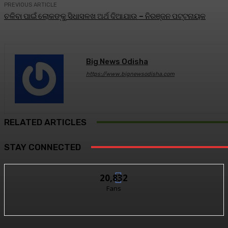
PREVIOUS ARTICLE
ଚଳିବା ପାଇଁ ଲୋକଙ୍କୁ ସିଧାସଳଖ ଅର୍ଥ ଦିଆଯାଉ – ନିରଞ୍ଜନ ପଟ୍ଟନାୟକ
Big News Odisha
https://www.bignewsodisha.com
RELATED ARTICLES
STAY CONNECTED
20,832
Fans