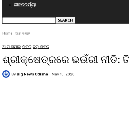
ଜୀବନଚର୍ଯ୍ୟା
Home
ଆମ ସମାଜ
ଆମ ସମାଜ
ଖବର
ବଡ଼ ଖବର
ଶ୍ରୀକ୍ଷେତ୍ରରେ ଭଉଁରୀ ନୀତି:
By
Big News Odisha
May 15, 2020
Facebook
Twitter
Pinterest
WhatsA