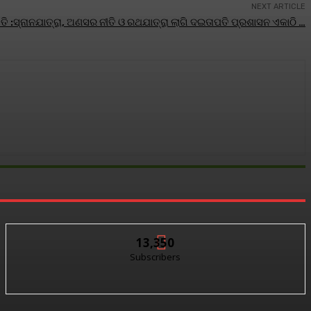
NEXT ARTICLE
ୁତି :ସ୍ନାନଯାତ୍ରା, ଅଣସର ନୀତି ଓ ରଥଯାତ୍ରା ଲାଗି ଦଇତାପତି ପ୍ରଶାସନ ଏକାଠି …
13,350
Subscribers