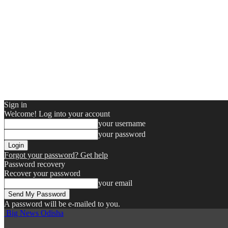
Sign in
Welcome! Log into your account
your username
your password
Forgot your password? Get help
Password recovery
Recover your password
your email
A password will be e-mailed to you.
Big News Odisha