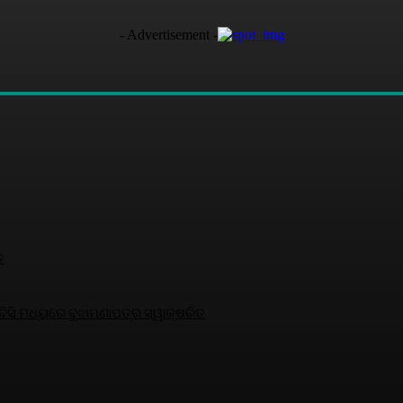
- Advertisement -
ତ
ସି ମଧ୍ୟରେ ବୁଝାମଣାପତ୍ର ସ୍ୱାକ୍ଷରିତ