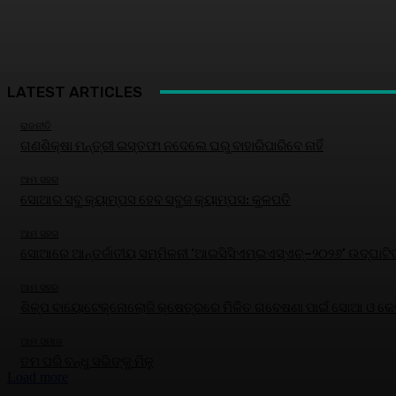
LATEST ARTICLES
ରାଜନୀତି
ଗଣଶିକ୍ଷା ମନ୍ତ୍ରୀ ଇସ୍ତଫା ନଦେଲେ ଘରୁ ବାହାରିପାରିବେ ନାହିଁ
ଆମ ସହର
ସୋଆର ସବୁ କ୍ୟାମ୍ପସ ହେବ ସବୁଜ କ୍ୟାମ୍ପସ: କୁଳପତି
ଆମ ସହର
ସୋଆରେ ଆନ୍ତର୍ଜାତୀୟ ସମ୍ମିଳନୀ ‘ଆଇସିସିଏମ୍‌ଇଏସ୍‌ଏଚ୍‌–୨୦୨୬’ ଉଦ୍‌ଘାଟି
ଆମ ସହର
ଶିଳ୍ପ ବାୟୋଟେକ୍ନୋଲୋଜି କ୍ଷେତ୍ରରେ ମିଳିତ ଗବେଷଣା ପାଇଁ ସୋଆ ଓ କେବି
ଆମ ସମାଜ
ତମ ପରି ବନ୍ଧୁ ସଭିଙ୍କୁ ମିଳୁ
Load more