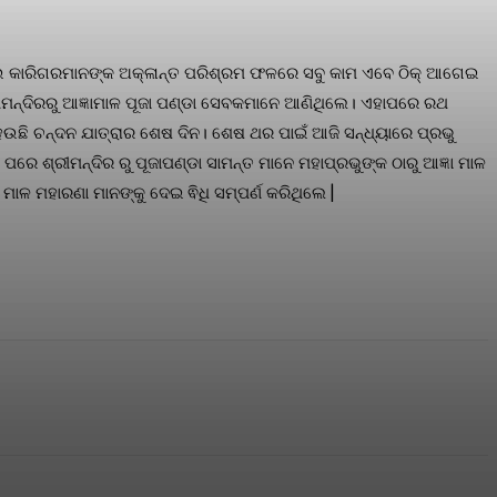
ଆଉ କାରିଗରମାନଙ୍କ ଅକ୍ଳାନ୍ତ ପରିଶ୍ରମ ଫଳରେ ସବୁ କାମ ଏବେ ଠିକ୍ ଆଗେଇ
ୀମନ୍ଦିରରୁ ଆଜ୍ଞାମାଳ ପୂଜା ପଣ୍ଡା ସେବକମାନେ ଆଣିଥିଲେ। ଏହାପରେ ରଥ
େଉଛି ଚନ୍ଦନ ଯାତ୍ରାର ଶେଷ ଦିନ। ଶେଷ ଥର ପାଇଁ ଆଜି ସନ୍ଧ୍ୟାରେ ପ୍ରଭୁ
ରେ ଶ୍ରୀମନ୍ଦିର ରୁ ପୂଜାପଣ୍ଡା ସାମନ୍ତ ମାନେ ମହାପ୍ରଭୁଙ୍କ ଠାରୁ ଆଜ୍ଞା ମାଳ
ଳ ମହାରଣା ମାନଙ୍କୁ ଦେଇ ଵିଧି ସମ୍ପର୍ଣ କରିଥିଲେ |