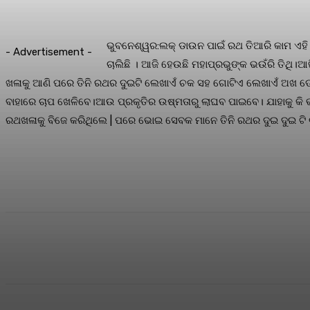
ଭୁବନେଶ୍ୱର:ଲକ୍ ଡାଉନ ପାଇଁ ରଥ ତିଆରି କାମ ଏହି
- Advertisement -
ଚାଲିଛି ।
ଆଜି ହେଉଛି ମହାପ୍ରଭୁଙ୍କ ଭଉଁରି ତିଥି।ଆ
ଖଳାକୁ ଆଣି ପରେ ତିନି ରଥର ଦୁଇଟି ଲେଖାଏଁ ଚକ ସହ ଗୋଟିଏ ଲେଖାଏଁ ଅଖ ଡେରା
ବାହାରେ ଚାପ ଖେଳିବେ।ଆଉ ପ୍ରକୃତିର ଉଷ୍ମତାରୁ ଲାଘବ ପାଇବେ। ଯାହାକୁ କି ଭଉଁର
ରଥଖଳାକୁ ବିଜେ କରିଥିଲେ | ପରେ ଭୋଇ ସେବକ ମାନେ ତିନି ରଥର ଦୁଇ ଦୁଇ ଟି 
Share
Facebook
Twitter
Pin