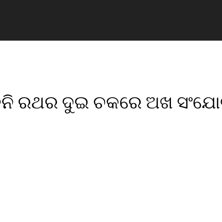
 ତିନି ରଥର ଦୁଇ ଚକରେ ଅଖ ସଂଯ
pp