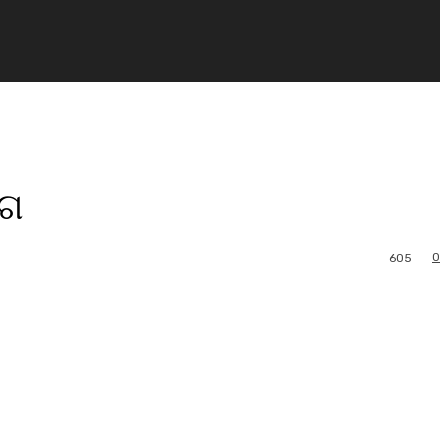
ୋଗ
0
605