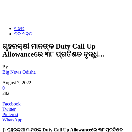
ଖବର
ବଡ଼ ଖବର
ଗୃହରକ୍ଷୀ ମାନଙ୍କ Duty Call Up
Allowanceରେ ୩୮ ପ୍ରତିଶତ ବୃଦ୍ଧି…
By
Big News Odisha
-
August 7, 2022
0
282
Facebook
Twitter
Pinterest
WhatsApp
{} ଗୃହରକ୍ଷୀ ମାନଙ୍କ Duty Call Up Allowanceରେ ୩୮ ପ୍ରତିଶତ