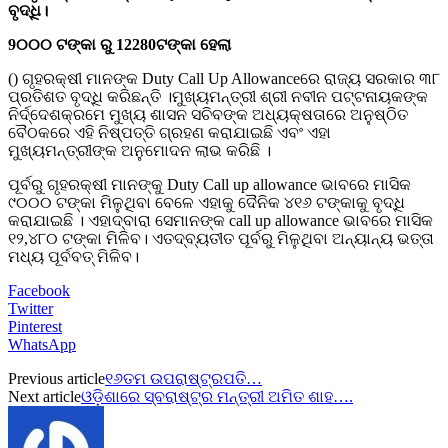
ବୃଦ୍ଧି।
9୦୦୦ ଟଙ୍କା ରୁ 12280ଟଙ୍କା ହେଲା
() ଗୃହରକ୍ଷୀ ମାନଙ୍କ Duty Call Up Allowanceରେ ରାଜ୍ୟ ସରକାର ୩୮
ପ୍ରତିଶତ ବୃଦ୍ଧି କରିଛନ୍ତି ।ମୁଖ୍ୟମନ୍ତ୍ରୀ ଶ୍ରୀ ନବୀନ ପଟ୍ଟନାୟକଙ୍କ
ନିର୍ଦ୍ଦେଶକ୍ରମେ ମୁଖ୍ୟ ଶାସନ ସଚିବଙ୍କ ଅଧ୍ୟକ୍ଷତାରେ ଅନୁଷ୍ଠିତ
ବୈଠକରେ ଏହି ନିଷ୍ପତ୍ତି ଗ୍ରହଣ କରାଯାଇଛି ଏବଂ ଏହା
ମୁଖ୍ୟମନ୍ତ୍ରୀଙ୍କ ଅନୁମୋଦନ ଲାଭ କରିଛି ।
ପୂର୍ବରୁ ଗୃହରକ୍ଷୀ ମାନଙ୍କୁ Duty Call up allowance ଭାବରେ ମାସିକ
୯୦୦୦ ଟଙ୍କା ମିଳୁଥିବା ବେଳେ ଏହାକୁ ଦୈନିକ ୪୧୬ ଟଙ୍କାକୁ ବୃଦ୍ଧି
କରାଯାଇଛି । ଏହାଦ୍ବାରା ସେମାନଙ୍କ call up allowance ଭାବରେ ମାସିକ
୧୨,୪୮୦ ଟଙ୍କା ମିଳିବ। ଏତଦ୍‌ବ୍ୟତୀତ ପୂର୍ବରୁ ମିଳୁଥିବା ଅନ୍ୟାନ୍ୟ ଭତ୍ତା
ମଧ୍ୟ ପୂର୍ବବତ୍‌ ମିଳିବ।
Facebook
Twitter
Pinterest
WhatsApp
Previous article
୧୬ତମ ଉପରାଷ୍ଟ୍ରପତି…
Next article
ଓଡ଼ିଶାରେ ସ୍ବରାଷ୍ଟ୍ର ମନ୍ତ୍ରୀ ଅମିତ ଶାହ….