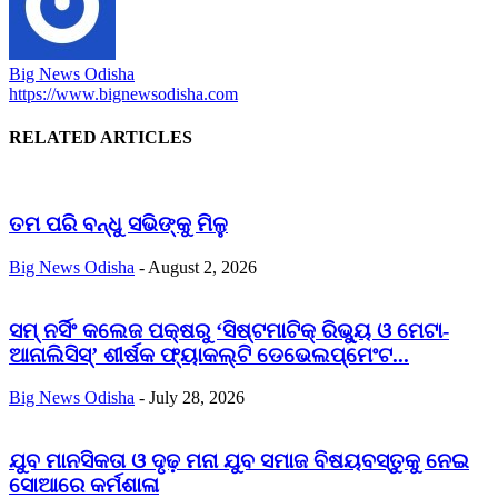
Big News Odisha
https://www.bignewsodisha.com
RELATED ARTICLES
ତମ ପରି ବନ୍ଧୁ ସଭିଙ୍କୁ ମିଳୁ
Big News Odisha
-
August 2, 2026
ସମ୍ ନର୍ସିଂ କଲେଜ ପକ୍ଷରୁ ‘ସିଷ୍ଟମାଟିକ୍ ରିଭ୍ୟୁ ଓ ମେଟା-
ଆନାଲିସିସ୍‌’ ଶୀର୍ଷକ ଫ୍ୟାକଲ୍ଟି ଡେଭେଲପ୍‌ମେଂଟ...
Big News Odisha
-
July 28, 2026
ଯୁବ ମାନସିକତା ଓ ଦୃଢ଼ ମନା ଯୁବ ସମାଜ ବିଷୟବସ୍ତୁକୁ ନେଇ
ସୋଆରେ କର୍ମଶାଳା