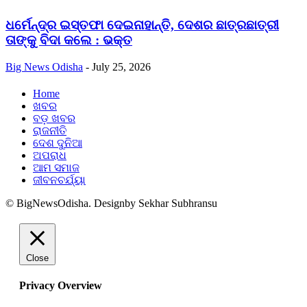
ଧର୍ମେନ୍ଦ୍ର ଇସ୍ତଫା ଦେଇନାହାନ୍ତି, ଦେଶର ଛାତ୍ରଛାତ୍ରୀ
ତାଙ୍କୁ ବିଦା କଲେ : ଭକ୍ତ
Big News Odisha
-
July 25, 2026
Home
ଖବର
ବଡ଼ ଖବର
ରାଜନୀତି
ଦେଶ ଦୁନିଆ
ଅପରାଧ
ଆମ ସମାଜ
ଜୀବନଚର୍ଯ୍ୟା
© BigNewsOdisha. Designby Sekhar Subhransu
Close
Privacy Overview