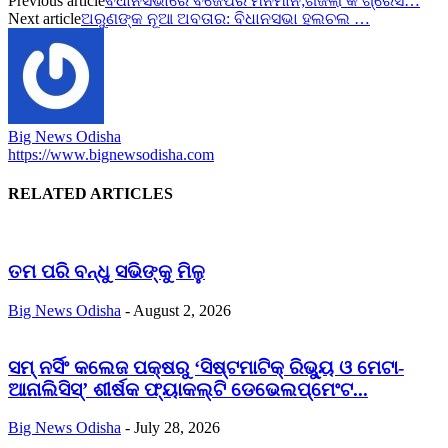
Previous article
ବିଧାନସଭାରେ ବିଜେପିର ମନମାନି;ଗର୍ଜିଲା କଂଗ୍ରେସ…
Next article
ଅରୁଣଙ୍କ ନୂଆ ଅବତାର: ବିଧାନସଭା ହଲଚଲ …
Big News Odisha
https://www.bignewsodisha.com
RELATED ARTICLES
ତମ ପରି ବନ୍ଧୁ ସଭିଙ୍କୁ ମିଳୁ
Big News Odisha
-
August 2, 2026
ସମ୍ ନର୍ସିଂ କଲେଜ ପକ୍ଷରୁ ‘ସିଷ୍ଟମାଟିକ୍ ରିଭ୍ୟୁ ଓ ମେଟା-
ଆନାଲିସିସ୍‌’ ଶୀର୍ଷକ ଫ୍ୟାକଲ୍ଟି ଡେଭେଲପ୍‌ମେଂଟ...
Big News Odisha
-
July 28, 2026