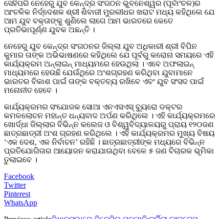
ସେହିପରି ନେହେରୁ ଯୁବ କେନ୍ଦ୍ର ସଂଗଠନ ଭୁବନେଶ୍ୱର (ପୂର୍ବାଂଚଳ)ର
ଆଂଚଳିକ ନିର୍ଦ୍ଦେଶକ ଶ୍ରୀ ଶିବାଜୀ ମୁରଲୀଧର ଖରାଟ ମଧ୍ୟ କହିଥିଲେ ଯେ
ଆମ ଯୁବ ବକ୍ତାଙ୍କୁ ଶୁଣିଲେ ଲାଗେ ଆମ ଭାରତରେ କେତେ
ପ୍ରତିଭାପୂର୍ଣ୍ଣ ଯୁବକ ଅଛନ୍ତି ।
ନେହେରୁ ଯୁବ କେନ୍ଦ୍ର ସଂଗଠନର ଜିଲ୍ଲା ଯୁବ ଅଧିକାରୀ ଶ୍ରୀ ବିପିନ
କୁମାର ତାଙ୍କ ଅଭିଭାଷଣରେ କହିଥିଲେ ଯେ ପୂର୍ବରୁ କରୋନା ସମୟରେ ଏହି
କାର୍ଯ୍ୟକ୍ରମ ଅନ୍‌ଲାଇନ୍ ମାଧ୍ୟମରେ ହେଉଥିଲା । ଏବେ ଅଫଲାଇନ୍
ମାଧ୍ୟମରେ ହେଉଛି ଯେଉଁଥିରେ ଅଂଶଗ୍ରହଣ କରିଥିବା ଯୁବାମାନେ
ଭାରତର ବିକାଶ ପାଇଁ ତାଙ୍କ ବକ୍ତବ୍ୟ ରଖିବେ ଏବଂ ଯୁବ ସଂସଦ ପାଇଁ
ମନୋନୀତ ହେବେ ।
କାର୍ଯ୍ୟକ୍ରମର ସଂଯୋଜକ ସୋଆ ଏନଏସଏସ୍ ବ୍ୟୁରୋ ଡକ୍ଟର
କମଳଲୋଚନ ମହାନ୍ତ ଧନ୍ୟବାଦ ଅର୍ପଣ କରିଥିଲେ । ଏହି କାର୍ଯ୍ୟକ୍ରମରେ
ଖୋର୍ଦ୍ଧା ଜିଲ୍ଲାର ବିଭିନ୍ନ କଲେଜ ଓ ବିଶ୍ୱବିଦ୍ୟାଳୟରୁ ପ୍ରାୟ ୧୨୦ଜଣ
ଛାତ୍ରଛାତ୍ରୀ ଅଂଶ ଗ୍ରହଣ କରିଥିଲେ । ଏହି କାର୍ଯ୍ୟକ୍ରମର ମୁଖ୍ୟ ବିଷୟ
‘ଏକ ଦେଶ, ଏକ ନିର୍ବାଚନ’ ରହିଛି । ଛାତ୍ରଛାତ୍ରୀଙ୍କ ମଧ୍ୟରେ ବିଭିନ୍ନ
ପ୍ରତିଯୋଗିତାର ଆୟୋଜନ କରାଯାଉଥିବା ବେଳେ ୫ ଜଣ ବିଚାରକ ଭୂମିକା
ତୁଲାଇବେ ।
Facebook
Twitter
Pinterest
WhatsApp