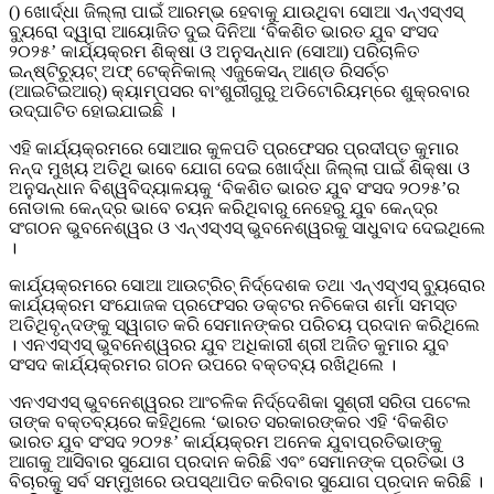
() ଖୋର୍ଦ୍ଧା ଜିଲ୍ଲା ପାଇଁ ଆରମ୍ଭ ହେବାକୁ ଯାଉଥିବା ସୋଆ ଏନ୍‌ଏସ୍‌ଏସ୍
ବ୍ୟୁରୋ ଦ୍ୱାରା ଆୟୋଜିତ ଦୁଇ ଦିନିଆ ‘ବିକଶିତ ଭାରତ ଯୁବ ସଂସଦ
୨୦୨୫’ କାର୍ଯ୍ୟକ୍ରମ ଶିକ୍ଷା ଓ ଅନୁସନ୍ଧାନ (ସୋଆ) ପରିଚାଳିତ
ଇନ୍‌ଷ୍ଟିଚ୍ୟୁଟ୍ ଅଫ୍ ଟେକ୍ନିକାଲ୍ ଏଜୁକେସନ୍ ଆଣ୍ଡ ରିସର୍ଚ୍ଚ
(ଆଇଟିଇଆର୍‌) କ୍ୟାମ୍ପସର ବାଂଶୁରୀଗୁରୁ ଅଡିଟୋରିୟମ୍‌ରେ ଶୁକ୍ରବାର
ଉଦ୍‌ଘାଟିତ ହୋଇଯାଇଛି ।
ଏହି କାର୍ଯ୍ୟକ୍ରମରେ ସୋଆର କୁଳପତି ପ୍ରଫେସର ପ୍ରଦୀପ୍ତ କୁମାର
ନନ୍ଦ ମୁଖ୍ୟ ଅତିଥି ଭାବେ ଯୋଗ ଦେଇ ଖୋର୍ଦ୍ଧା ଜିଲ୍ଲା ପାଇଁ ଶିକ୍ଷା ଓ
ଅନୁସନ୍ଧାନ ବିଶ୍ୱବିଦ୍ୟାଳୟକୁ ‘ବିକଶିତ ଭାରତ ଯୁବ ସଂସଦ ୨୦୨୫’ର
ନୋଡାଲ କେନ୍ଦ୍ର ଭାବେ ଚୟନ କରିଥିବାରୁ ନେହେରୁ ଯୁବ କେନ୍ଦ୍ର
ସଂଗଠନ ଭୁବନେଶ୍ୱର ଓ ଏନ୍‌ଏସ୍‌ଏସ୍ ଭୁବନେଶ୍ୱରକୁ ସାଧୁବାଦ ଦେଇଥିଲେ
।
କାର୍ଯ୍ୟକ୍ରମରେ ସୋଆ ଆଉଟ୍‌ରିଚ୍ ନିର୍ଦ୍ଦେଶକ ତଥା ଏନ୍‌ଏସ୍‌ଏସ୍ ବ୍ୟୁରୋର
କାର୍ଯ୍ୟକ୍ରମ ସଂଯୋଜକ ପ୍ରଫେସର ଡକ୍ଟର ନଚିକେତା ଶର୍ମା ସମସ୍ତ
ଅତିଥିବୃନ୍ଦଙ୍କୁ ସ୍ୱାଗତ କରି ସେମାନଙ୍କର ପରିଚୟ ପ୍ରଦାନ କରିଥିଲେ
। ଏନଏସ୍‌ଏସ୍ ଭୁବନେଶ୍ୱରର ଯୁବ ଅଧିକାରୀ ଶ୍ରୀ ଅଜିତ କୁମାର ଯୁବ
ସଂସଦ କାର୍ଯ୍ୟକ୍ରମର ଗଠନ ଉପରେ ବକ୍ତବ୍ୟ ରଖିଥିଲେ ।
ଏନଏସଏସ୍ ଭୁବନେଶ୍ୱରର ଆଂଚଳିକ ନିର୍ଦ୍ଦେଶିକା ସୁଶ୍ରୀ ସରିତା ପଟେଲ
ତାଙ୍କ ବକ୍ତବ୍ୟରେ କହିଥିଲେ ‘ଭାରତ ସରକାରଙ୍କର ଏହି ‘ବିକଶିତ
ଭାରତ ଯୁବ ସଂସଦ ୨୦୨୫’ କାର୍ଯ୍ୟକ୍ରମ ଅନେକ ଯୁବାପ୍ରତିଭାଙ୍କୁ
ଆଗକୁ ଆସିବାର ସୁଯୋଗ ପ୍ରଦାନ କରିଛି ଏବଂ ସେମାନଙ୍କ ପ୍ରତିଭା ଓ
ବିଚାରକୁ ସର୍ବ ସମ୍ମୁଖରେ ଉପସ୍ଥାପିତ କରିବାର ସୁଯୋଗ ପ୍ରଦାନ କରିଛି ।