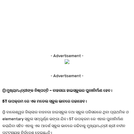
- Advertisement -
- Advertisement -
() ମୁଖ୍ୟମନ୍ତ୍ରୀଙ୍କ ନିଷ୍ପତ୍ତି – ବାହନାଗା ହାଇସ୍କୁଲର ପୁନଃନିର୍ମାଣ ହେବ।
5T ଉପକ୍ରମ ରେ ଏକ ମଡେଲ ସ୍କୁଲ ଭାବରେ ଗଢାହେବ।
‍{} ବାଲେଶ୍ୱର ଜିଲ୍ଲାର ବାହନଗା ହାଇସ୍କୁଲ ତଥା ସ୍କୁଲ ପରିସରରେ ଥିବା ପ୍ରାଥମିକ ଓ
elementary ସ୍କୁଲ ସମ୍ପୂର୍ଣ୍ଣ ଭଙ୍ଗା ଯିବ। 5T ଉପକ୍ରମ ରେ ଏହାର ପୁନଃନିର୍ମାଣ
କରାଯିବା ସହିତ ଏହାକୁ ଏକ ଆଦର୍ଶ ସ୍କୁଲ ଭାବରେ ଗଢିବାକୁ ମୁଖ୍ୟମନ୍ତ୍ରୀ ଶ୍ରୀ ନବୀନ
ପଟ୍ଟନାୟକ ନିର୍ଦ୍ଦେଶ ଦେଇଛନ୍ତି।