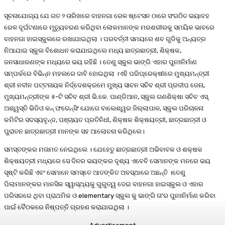
ସୂଚନାଯୋଗ୍ୟ ଯେ ଗତ ୨ ତାରିଖରେ ବାହନଗା ରେଳ ଷ୍ଟେସନ ଠାରେ ସଂଗଠିତ ଭୟାବହ
ରେଳ ଦୂର୍ଘଟଣାରେ ମୃତ୍ୟୁବରଣ କରିଥିବା ଲୋକମାନଙ୍କ ମରଶରୀରକୁ ସମୟିକ ଭାବରେ
ବାହନଗା ହାଇସ୍କୁଲରେ ରଖାଯାଇଥିଲା । ପରବର୍ତ୍ତୀ ସମୟରେ ଶବ ଗୁଡିକୁ ଅନ୍ୟତ୍ର
ନିଆଯାଇ ସ୍କୁଲ ବିଶୋଧନ କରାଯାଇଥିଲେ ମଧ୍ୟ ଛାତ୍ରଛାତ୍ରୀ, ଶିକ୍ଷକ,
ଜନସାଧାରଣଙ୍କ ମଧ୍ୟରେ ଭୟ ରହିଛି । ତେଣୁ ସ୍କୁଲ ଭାଙ୍ଗି ଏହାର ପୁନଃନିର୍ମାଣ
ସମ୍ପର୍କରେ ବିଭିନ୍ନ ମହଲରେ ଦାବି ହୋଇଥିଲା ।ଏହି ପରିପ୍ରେକ୍ଷୀରେ ମୁଖ୍ୟମନ୍ତ୍ରୀ
ଶ୍ରୀ ନବୀନ ପଟ୍ଟନାୟକ ନିର୍ଦ୍ଦେଶକ୍ରମେ ମୁଖ୍ୟ ସାଚନ ସଚିବ ଶ୍ରୀ ପ୍ରଦୀପ ଜେନା,
ମୁଖ୍ୟମନ୍ତ୍ରୀଙ୍କ ୫-ଟି ସଚିବ ଶ୍ରୀ ଭି.କେ. ପାଣ୍ଡିଆନ, ସ୍କୁଲ ଗଣଶିକ୍ଷା ସଚିବ ଏସ୍.
ଅଶ୍ୱସ୍ତି ଭିଡିଓ କନ୍‌ ଫରେନ୍ସିଂ ଯୋଗେ ବାଲେଶ୍ୱର ଜିଲ୍ଲାପାଳ, ସ୍କୁଲ ପରିଚାଳନା
କମିଟିର ସଦସ୍ୟବୃନ୍ଦ, ପଞ୍ଚାୟତ ପ୍ରତିନିଧୀ, ଶିକ୍ଷକ ଶିକ୍ଷୟତ୍ରୀ, ଛାତ୍ରଛାତ୍ରୀ ଓ
ପୁରାତନ ଛାତ୍ରଛାତ୍ରୀ ମାନଙ୍କ ସହ ଆଲୋଚନା କରିଥିଲେ।
ସମସ୍ତଙ୍କର ମତାମତ ନେଇଥିଲେ । ଯେହେତୁ ଛାତ୍ରଛାତ୍ରୀ ଅଭିବାବକ ଓ ଶକ୍ଷକ
ଶିକ୍ଷୟତ୍ରୀ ମଧ୍ୟରେ ସେ ଦିନର ଭୟଙ୍କର ଦୃଶ୍ୟ ଏବେବି ସେମାନଙ୍କ ମନରେ ଭୟ
ସୃଷ୍ଟି କରିଛି ଏବଂ ସେମାନେ ସମସ୍ତେ ଆତଙ୍କିତ ଅବସ୍ଥାରେ ଅଛନ୍ତି ।ତେଣୁ
ପିଲାମାନଙ୍କର ମାନସିକ ସ୍ୱାସ୍ଥ୍ୟକୁ ଗୁରୁତ୍ୱ ଦେଇ ବାହନଗା ହାଇସ୍କୁଲ ଓ ଏହାର
ପରିସରରେ ଥିବା ପ୍ରାଥମିକ ଓ elementary ସ୍କୁଲ କୁ ଭାଙ୍ଗି ତା’ର ପୁନଃନିର୍ମାଣ କରିବା
ପାଇଁ ବୈଠକରେ ନିଷ୍ପତ୍ତି ଗ୍ରହଣ କରାଯାଇଥିଲା ।