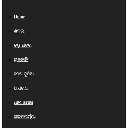
Home
ଖବର
ବଡ଼ ଖବର
ରାଜନୀତି
ଦେଶ ଦୁନିଆ
ଅପରାଧ
ଆମ ସମାଜ
ଜୀବନଚର୍ଯ୍ୟା