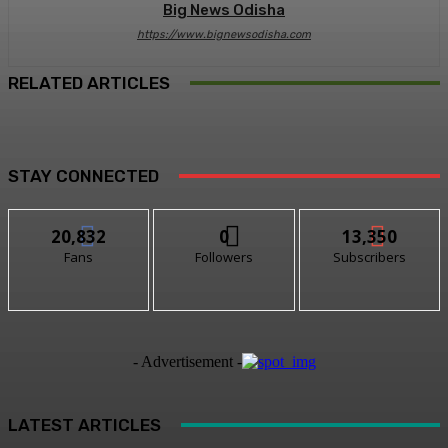
Big News Odisha
https://www.bignewsodisha.com
RELATED ARTICLES
STAY CONNECTED
20,832
0
13,350
Fans
Followers
Subscribers
- Advertisement -
LATEST ARTICLES