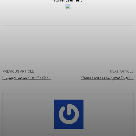
- Advertisement -
Facebook
Twitter
Pinterest
WhatsA
PREVIOUS ARTICLE
NEXT ARTICLE
ରାୟଗଡ଼ା ରେ ଗସ୍ତ ୫-ଟି ସଚିବ…
ବିକାଶ ପଥରେ କେନ୍ଦୁଝର ଜିଲ୍ଲା…