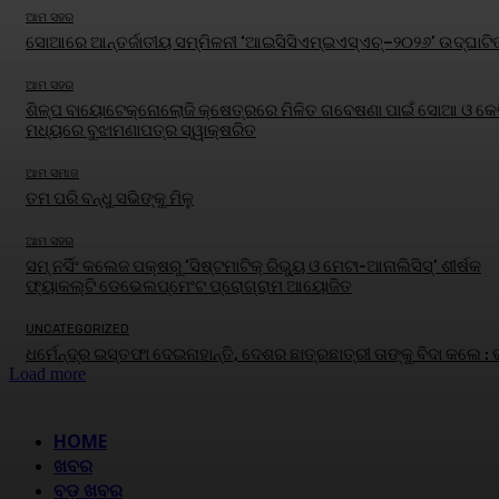
ଆମ ସହର
ସୋଆରେ ଆନ୍ତର୍ଜାତୀୟ ସମ୍ମିଳନୀ ‘ଆଇସିସିଏମ୍‌ଇଏସ୍‌ଏଚ୍‌–୨୦୨୬’ ଉଦ୍‌ଘାଟି
ଆମ ସହର
ଶିଳ୍ପ ବାୟୋଟେକ୍ନୋଲୋଜି କ୍ଷେତ୍ରରେ ମିଳିତ ଗବେଷଣା ପାଇଁ ସୋଆ ଓ କେବ
ମଧ୍ୟରେ ବୁଝାମଣାପତ୍ର ସ୍ୱାକ୍ଷରିତ
ଆମ ସମାଜ
ତମ ପରି ବନ୍ଧୁ ସଭିଙ୍କୁ ମିଳୁ
ଆମ ସହର
ସମ୍ ନର୍ସିଂ କଲେଜ ପକ୍ଷରୁ ‘ସିଷ୍ଟମାଟିକ୍ ରିଭ୍ୟୁ ଓ ମେଟା-ଆନାଲିସିସ୍‌’ ଶୀର୍ଷକ
ଫ୍ୟାକଲ୍ଟି ଡେଭେଲପ୍‌ମେଂଟ ପ୍ରୋଗ୍ରାମ ଆୟୋଜିତ
UNCATEGORIZED
ଧର୍ମେନ୍ଦ୍ର ଇସ୍ତଫା ଦେଇନାହାନ୍ତି, ଦେଶର ଛାତ୍ରଛାତ୍ରୀ ତାଙ୍କୁ ବିଦା କଲେ :
Load more
HOME
ଖବର
ବଡ଼ ଖବର