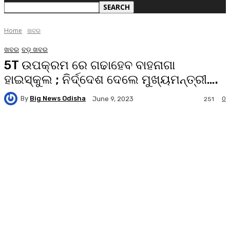
Home
ଖବର
ଖବର
ବଡ଼ ଖବର
5T ଉପକ୍ରମ ରେ ଗଢାହେବ ବାହନାଗା
ହାଇସ୍କୁଲ ; ନିର୍ଦ୍ଦେଶ ଦେଲେ ମୁଖ୍ୟମନ୍ତ୍ରୀ….
By
Big News Odisha
0
June 9, 2023
251
Facebook
Twitter
Pinterest
WhatsA