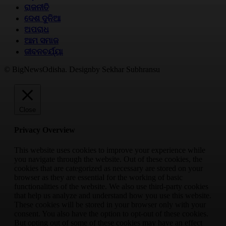
ରାଜନୀତି
ଦେଶ ଦୁନିଆ
ଅପରାଧ
ଆମ ସମାଜ
ଜୀବନଚର୍ଯ୍ୟା
© BigNewsOdisha. Designby Sekhar Subhransu
Close
Privacy Overview
This website uses cookies to improve your experience while
you navigate through the website. Out of these cookies, the
cookies that are categorized as necessary are stored on your
browser as they are essential for the working of basic
functionalities of the website. We also use third-party cookies
that help us analyze and understand how you use this website.
These cookies will be stored in your browser only with your
consent. You also have the option to opt-out of these cookies.
But opting out of some of these cookies may have an effect