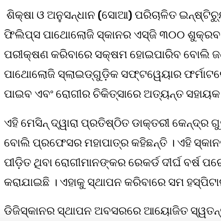
ଶିକ୍ଷା ଓ ଅନୁସନ୍ଧାନ (ସୋଆ) ପରିଚାଳିତ ଇନ୍‌ଷ୍ଟି
ଫିଲିପ୍ସ ପାଥୋଲୋଜି ସ୍କାନର ଏସ୍‌ଜି ୩୦୦ ଶୁକ୍ରବ
ପରୀକ୍ଷଣ କରିବାରେ ସକ୍ଷମ ହୋଇପାରିବ ବୋଲି ଜଣାଯ
ପାଥୋଲୋଜି ସ୍ଲାଇଡ୍‌ଗୁଡ଼ିକ ସଫ୍ଟୱେୟାର ଫର୍ମାଟରେ 
ପାଇବ ଏବଂ ରୋଗୀର ଚିକିତ୍ସାରେ ଅତ୍ୟନ୍ତ ସହାୟକ 
ଏହି ମେସିନ୍ ଦ୍ୱାରା ପ୍ରତିଷ୍ଠିତ ଡାକ୍ତରୀ କେନ୍ଦ୍ର
ବୋଲି ପ୍ରଫେସର ମହାପାତ୍ର କହିଛନ୍ତି । ଏହି ସ୍କାନରର
ପୀଡ଼ିତ ଥିବା ରୋଗୀମାନଙ୍କର ରେକର୍ଡ ଦୀର୍ଘ ବର୍ଷ ପର
କରାଯାଇଛି । ଏହାକୁ ସ୍ଥାପନ କରିବାରେ ସମ ହସ୍ପିଟ
ଡିଜିସ୍କାନର ସ୍ଥାପନ ଅବସରରେ ଆୟୋଜିତ ସ୍ୱତନ୍