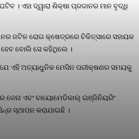
ଟିବ । ଏହା ଦ୍ୱାରା ଶିକ୍ଷା ପ୍ରଦାନର ମାନ ବୃଦ୍ଧି
୍କାନର ଜଟିଳ ରୋଗ କ୍ଷେତ୍ରରେ ଚିକିତ୍ସାରେ ସହାୟକ
 ହେବ ବୋଲି ସେ କହିଥିଲେ ।
େ ଯେ ଏହି ଅତ୍ୟାଧୁନିକ ମେସିନ ପରୀକ୍ଷଣର ସମୟକୁ
ାର ଜେନା ଏବଂ ବାୟୋମେଡିକାଲ୍ ଇଞ୍ଜିନିୟରିଂ
ନ୍‌ର ସ୍ଥାପନ କରାଯାଇଛି ।