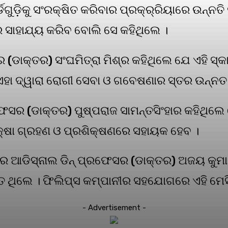
ଗୁଡ଼ିକୁ ସଂରକ୍ଷିତ କରିବାର ପ୍ରକ୍ର୍ରିୟାରେ ଉନ୍ନତି ଘ
 ସାହାଯ୍ୟ କରିବ ବୋଲି ସେ କହିଥିଲେ ।
ର (ଡାକ୍ତର) ସଂଘମିତ୍ରା ମିଶ୍ର କହିଥିଲେ ଯେ ଏହି ସ
ଏହା ଦ୍ୱାରା ରୋଗୀ ସେବା ଓ ଗବେଷଣାର ସ୍ତର ଉନ୍ନତ
ଫେସର (ଡାକ୍ତର) ପୁଷ୍ପରାଜ ସାମନ୍ତସିଂହାର କହିଥିଲ
ଶିକ୍ଷା ଗ୍ରହଣ ଓ ପ୍ରଶିକ୍ଷଣରେ ସହାୟକ ହେବ ।
‌ର ଆଡିସ୍‌ନାଲ ଡିନ୍ ପ୍ରଫେସର (ଡାକ୍ତର) ଅଜୟ କୁମ
 ଥିଲେ । ଫିଲିପ୍ସ କମ୍ପାନୀର ସହଯୋଗରେ ଏହି ମେସି
- Advertisement -