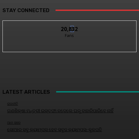
STAY CONNECTED
20,832
Fans
LATEST ARTICLES
ରାଜନୀତି
ଗଣଶିକ୍ଷା ମନ୍ତ୍ରୀ ଇସ୍ତଫା ନଦେଲେ ଘରୁ ବାହାରିପାରିବେ ନାହିଁ
ଆମ ସହର
ସୋଆର ସବୁ କ୍ୟାମ୍ପସ ହେବ ସବୁଜ କ୍ୟାମ୍ପସ: କୁଳପତି