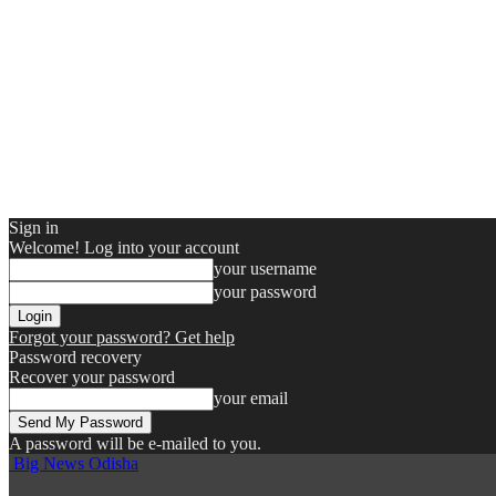
Sign in
Welcome! Log into your account
your username
your password
Forgot your password? Get help
Password recovery
Recover your password
your email
A password will be e-mailed to you.
Big News Odisha