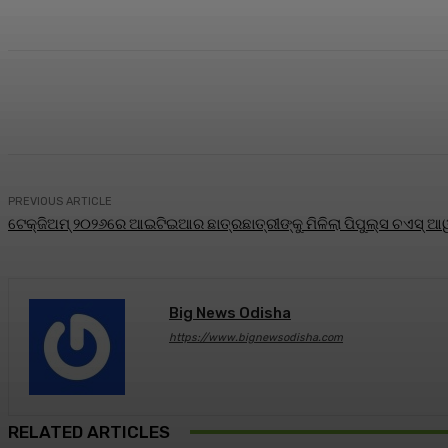
Share
Facebook
Twitter
Pin
PREVIOUS ARTICLE
ଟେକ୍‌ଜିଅମ୍ ୨୦୨୬ରେ ଆଇଟିଇଆର ଛାତ୍ରଛାତ୍ରୀଙ୍କୁ ମିଳିଲା ପିପୁଲ୍ସ ଚଏସ୍ ଆୱା
Big News Odisha
https://www.bignewsodisha.com
RELATED ARTICLES