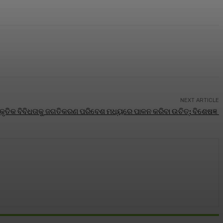
NEXT ARTICLE
୍କୃତିକ ବିବିଧତାକୁ ଜଗତିକରଣ ପରିବେଶ ମଧ୍ୟରେ ପାଳନ କରିବା ଉଚିତ୍‌: ବିଶେଷଜ୍ଞ