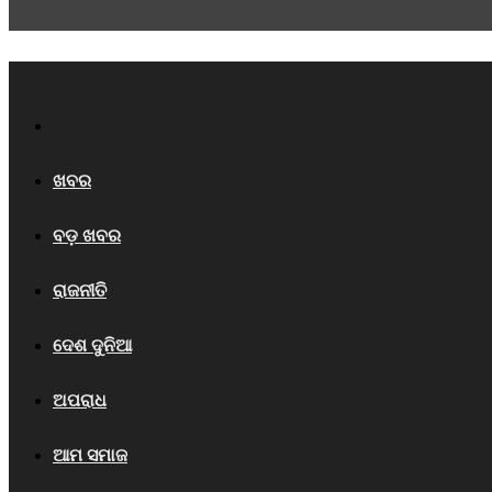
Home
ଖବର
ବଡ଼ ଖବର
ରାଜନୀତି
ଦେଶ ଦୁନିଆ
ଅପରାଧ
ଆମ ସମାଜ