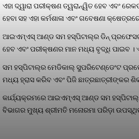
ଏହା ଦ୍ୱାରା ପରୀକ୍ଷଣ ତ୍ୱରାନ୍ୱିତ ହେବ ଏବଂ ରେକର୍ଡ
ହେବା ସହ ଏହା କର୍ମଶାଳା ଏବଂ ଗବେଷଣା କ୍ଷେତ୍ରରେ
ଆଇଏମ୍‌ଏସ୍ ଆଣ୍ଡ ସମ ହସ୍ପିଟାଲ୍‌ର ଡିନ୍ ପ୍ରଫେସ
ହେବ ଏବଂ ପରୀକ୍ଷଣର ମାନ ମଧ୍ୟ ବୃଦ୍ଧି ପାଇବ । 
ସମ ହସ୍ପିଟାଲ୍‌ର ମେଡିକାଲ୍ ସୁପରିଟେଣ୍ଡେଂଟ ପ୍ର
ମଧ୍ୟ ହ୍ରାସ କରିବ ଏବଂ ପିଜି ଛାତ୍ରଛାତ୍ରୀଙ୍କର 
କାର୍ଯ୍ୟକ୍ରମରେ ଆଇଏମ୍‌ଏସ୍ ଆଣ୍ଡ ସମ ହସ୍ପିଟାଲ୍
ବିଭାଗର ମୁଖ୍ୟ ଶ୍ରୀମତି ମନୋରମା ପରିଡ଼ା ଉପସ୍ଥିତ