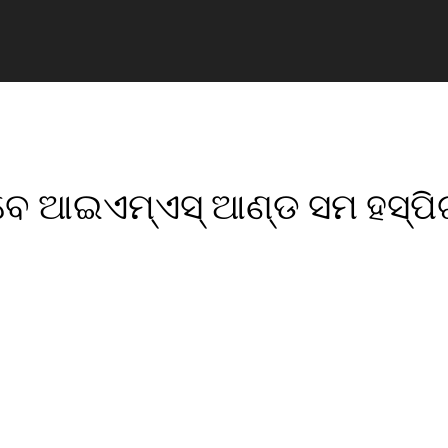
ବେ ଆଇଏମ୍‌ଏସ୍ ଆଣ୍ଡ ସମ ହସ୍ପିଟ
pp