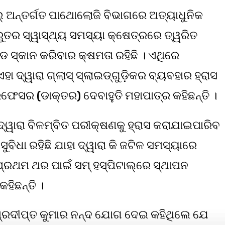
ାଲ୍ ଅନ୍ତର୍ଗତ ପାଥୋଲୋଜି ବିଭାଗରେ ଅତ୍ୟାଧୁନିକ
ୁତର ସ୍ୱାସ୍ଥ୍ୟ ସମସ୍ୟା କ୍ଷେତ୍ରରେ ତ୍ୱରିତ
ସ୍କାନ କରିବାର କ୍ଷମତା ରହିଛି । ଏଥିରେ
ଦ୍ୱାରା ଗ୍ଲାସ୍ ସ୍ଲାଇଡ୍‌ଗୁଡ଼ିକର ବ୍ୟବହାର ହ୍ରାସ
ସର (ଡାକ୍ତର) ଦେବାହୁତି ମହାପାତ୍ର କହିଛନ୍ତି ।
ା ଦ୍ୱାରା ବିଳମ୍ବିତ ପରୀକ୍ଷଣକୁ ହ୍ରାସ କରାଯାଇପାରିବ
ୁବିଧା ରହିଛି ଯାହା ଦ୍ୱାରା କି ଜଟିଳ ସମସ୍ୟାରେ
 ପ୍ରଥମ ଥର ପାଇଁ ସମ୍ ହସ୍ପିଟାଲ୍‌ରେ ସ୍ଥାପନ
ହିଛନ୍ତି ।
୍ରଦୀପ୍ତ କୁମାର ନନ୍ଦ ଯୋଗ ଦେଇ କହିଥିଲେ ଯେ