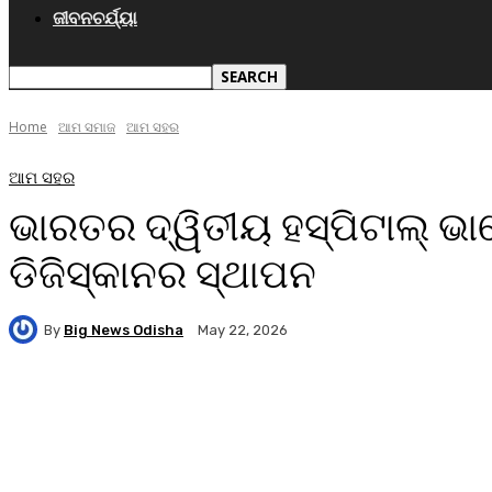
ଜୀବନଚର୍ଯ୍ୟା
Home
ଆମ ସମାଜ
ଆମ ସହର
ଆମ ସହର
ଭାରତର ଦ୍ୱିତୀୟ ହସ୍ପିଟାଲ୍ ଭା
ଡିଜିସ୍କାନର ସ୍ଥାପନ
By
Big News Odisha
May 22, 2026
Facebook
Twitter
Pinterest
WhatsA