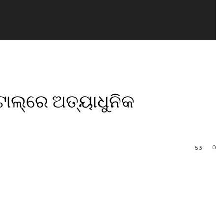
ାଲ୍‌ରେ ଅତ୍ୟାଧୁନିକ
0
53