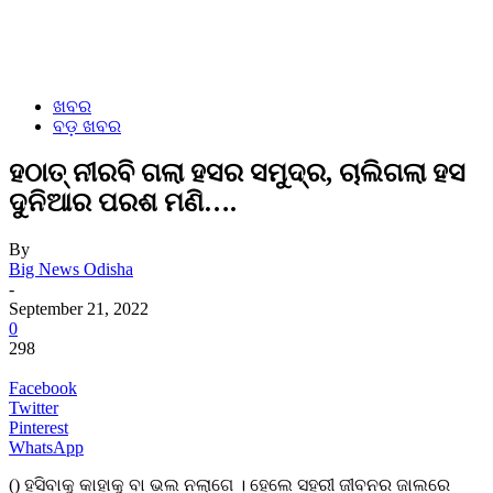
ଖବର
ବଡ଼ ଖବର
ହଠାତ୍ ନୀରବି ଗଲା ହସର ସମୁଦ୍ର, ଚାଲିଗଲା ହସ
ଦୁନିଆର ପରଶ ମଣି….
By
Big News Odisha
-
September 21, 2022
0
298
Facebook
Twitter
Pinterest
WhatsApp
() ହସିବାକୁ କାହାକୁ ବା ଭଲ ନଲାଗେ । ହେଲେ ସହରୀ ଜୀବନର ଜାଲରେ