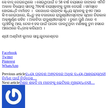
ସେ ବାଦ୍ ଦେଇନଥିଲେ । ସେଇଥିପାଇଁ ତ 58 ବର୍ଷ ବୟସରେ ତାଙ୍କର ଏମିତି
ଅକାଳ ବିୟୋଗ ସାତରୁ 70ବର୍ଷ ବୟସ୍କଙ୍କୁ ଦୁଃଖ ଦେଇଛି । ସମସ୍ତେ
ହୋଇଛନ୍ତି ମର୍ମାହତ । ଗଜୋଧର ଚାଚାଙ୍କ ଶୂନ୍ୟ ସ୍ଥାନକୁ ହୁଏତ ଆଉ
କିଏ ନେଇପାରେ, କିନ୍ତୁ ହସ ବଜାରରେ ରାଜୁଶ୍ରୀବାସ୍ତଙ୍କ ସ୍ଥାନ ଚିରକାଳ
ଅକ୍ଷୂର୍ଣ୍ଣ ରହିବ । ଅଲବିଦା ରାଜୁଶ୍ରୀବାସ୍ତବ । ତୁମେ ପୁଣି ଥରେ ଏ
ପୃଥୀବିକୁ ଆସ, ଚେନାଏ ହସ ପାଇଁ ପାଗଳ ପାଲଟୁଥିବା ମଣିଷକୁ ତୁମ ହସରେ
ଆଉଥରେ ବିନ୍ଦାସ କରିଯାଅ ।
ଶ୍ରୀ ଅଶ୍ବିନୀ କୁମାର ସାହୁ,ଭୁବନେଶ୍ବର
Facebook
Twitter
Pinterest
WhatsApp
Previous article
ବନ୍ୟା ପ୍ରବଣ ଅଞ୍ଚଳରେ ଅଧିକ ବନ୍ୟା-ଆଶ୍ରୟସ୍ଥଳୀ
ନିର୍ମାଣ ପାଇଁ ନିର୍ଦ୍ଦେଶ…
Next article
ମିଶନ ଶକ୍ତି ମା ମାନଙ୍କୁ ଭେଟିଲେ ମୁଖ୍ୟମନ୍ତ୍ରୀ…