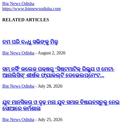
Big News Odisha
https://www.bignewsodisha.com
RELATED ARTICLES
ତମ ପରି ବନ୍ଧୁ ସଭିଙ୍କୁ ମିଳୁ
Big News Odisha
-
August 2, 2026
ସମ୍ ନର୍ସିଂ କଲେଜ ପକ୍ଷରୁ ‘ସିଷ୍ଟମାଟିକ୍ ରିଭ୍ୟୁ ଓ ମେଟା-
ଆନାଲିସିସ୍‌’ ଶୀର୍ଷକ ଫ୍ୟାକଲ୍ଟି ଡେଭେଲପ୍‌ମେଂଟ...
Big News Odisha
-
July 28, 2026
ଯୁବ ମାନସିକତା ଓ ଦୃଢ଼ ମନା ଯୁବ ସମାଜ ବିଷୟବସ୍ତୁକୁ ନେଇ
ସୋଆରେ କର୍ମଶାଳା
Big News Odisha
-
July 25, 2026