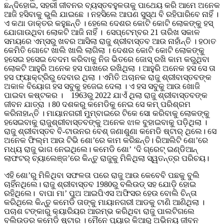
ଛନ୍ଦିହୋଇ, ସହରୀ ଜୀବନର ବ୍ୟସ୍ତବହୁଳତାକୁ ପାଥେୟ କରି ଆମେ ଅନେକ
ଆଜି ହସିବାକୁ ଭୁଲି ଯାଇଛେ । ନହସିଲେ ଆପଣ ସୁସ୍ଥ ବି ରହିପାରିବେ ନାହିଁ ।
ଏ କଥା ଡାକ୍ତର କହୁଛନ୍ତି । ହେଲେ ଦେଶର କୋଟି କୋଟି ଲୋକଙ୍କୁ ହସ୍
ଯୋଗାଉଥିବା ଲୋକଟି ଆଜି ନାହିଁ । ସେପ୍ଟେମ୍ବର 21 ତାରିଖ ସକାଳ
ସମୟରେ ଏମ୍ସରୁ ଖବର ଆସିଲା ରାଜୁ ଶ୍ରୀବାସ୍ତବ ଆଉ ନାହାଁନ୍ତି । ହଠାତ
କେମିତି ଗୋଟେ ଖାଲି ଖାଲି ଲାଗିଲା । ଦେଶର କୋଟି କୋଟି ଲୋକଙ୍କୁ
ହସେଇ ହସେଇ ବେଦମ କରିବାକୁ ନିଜ ଭିତରେ ଜୋସ୍ ରଖି କାମ କରୁଥିବା
ଲୋକଟି ଆହୁରି ଅନେକ ହସ ପାଖରେ ରଖିଥିଲା । ଆହୁରି ଅନେକ ହସ ସେ ତା
ହସ ଫ୍ୟାକ୍ଟ୍ରିରୁ ଦେବାର ଥିଲା । ଏମିତି ଅଚାନକ ରାଜୁ ଶ୍ରୀବାସ୍ତବଙ୍କ
ଅକାଳ ବିୟୋଗ ହସ ସବୁକୁ ହଜେଇ ଦେଲା । ଏ ହସ ସବୁକୁ ଆଉ ଖୋଜି
ପାଇବା କଷ୍ଟକର । 1963ରୁ 2022 ଯାଏଁ ଥିଲା ରାଜୁ ଶ୍ରୀବାସ୍ତବଙ୍କ
ଜୀବନ ଯାତ୍ରା । 80 ଦଶକରୁ କମେଡିକୁ ନେଇ ସେ କମ୍ ପରିଶ୍ରମ
କରିନାହାନ୍ତି । ମାୟାନଗରୀ ମୁମ୍ବାଇରେ ଟିକେ ସୋ କରିବାକୁ ଲୋକଙ୍କୁ
ହସେଇବାକୁ ରାଜୁଶ୍ରୀବାସ୍ତବଙ୍କୁ ଅନେକ ଝାଳ ବୁହାଇବାକୁ ପଡ଼ିଥିଲା ।
ରାଜୁ ଶ୍ରୀବାସ୍ତବ ବି-ଟାଉନର ବେଶ୍ ଜଣାଶୁଣା କମେଡି ଷ୍ଟାର୍ ଥିଲେ। ସେ
ଅନେକ ଫିଲ୍ମ ଆଉ ଟିଭି ଶୋ’ରେ କାମ କରିଛନ୍ତି। ରିଆଲିଟି ଶୋ’ରେ
ମଧ୍ୟ ରାଜୁ ଭାଗ ନେଇଥିଲେ। କମେଡି ଶୋ’ ‘ଦି ଗ୍ରେଟ୍ ଇଣ୍ଡିଆନ୍
ଲାଫଟର୍ ଚ୍ୟାଲେଞ୍ଜ’ରେ କିନ୍ତୁ ରାଜୁକୁ ମିଳିଥିଲା ସ୍ୱତନ୍ତ୍ର ପରିଚୟ।
ଏହି ଶୋ’ରୁ ମିଳିଥିବା ସଫଳତା ପରେ ରାଜୁ ଆଉ କେବେବି ପଛକୁ ବୁଲି
ଚାହିଁନଥିଲେ। ରାଜୁ ଶ୍ରୀବାସ୍ତବ 1980ରୁ ବଲିଉଡ୍ ସହ ଯୋଡ଼ି ହୋଇ
ରହିଥିଲେ। ବାପା ମା’ ପୁଅ ଆଇପିଏସ ଅଫିସର ହେଉ ବୋଲି ଚିନ୍ତା
କରିଥିଲେ କିନ୍ତୁ କମେଡି ତାଙ୍କୁ ମାୟାନଗରୀ ଆଡକୁ ଟାଣି ଆଣିଥିଲା ।
ପଚାଶ ଟଙ୍କାରୁ କ୍ୟାରିୟର ଆରମ୍ଭ କରିଥିବା ରାଜୁ ପାଲଟିଗଲେ
ବଲିଉଡର କମେଡି ଷ୍ଟାର । ମୈନେ ପ୍ୟାର କିଆରୁ ଅଭିନୟ ଜୀବନ