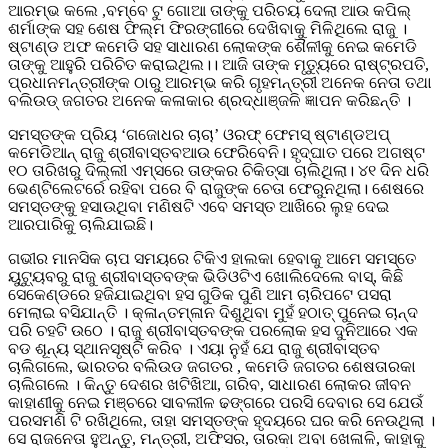
ଆରମ୍ଭ କଲେ ,ବମ୍ବେ ଟୁ ଗୋଆ ତାଙ୍କୁ ପରିଚୟ ଦେଲା ଆଉ କପିଲ୍
ଶର୍ମାଙ୍କ ସହ ଶେଷ ଫିଲ୍ମ ଫିରଙ୍ଗୀରେ ଦେଖିବାକୁ ମିଳିଥିଲେ ରାଜୁ ।
ଷ୍ଟାଣ୍ଡ ଅଫ କମେଡି ସହ ସାଧାରଣ ଲୋକଙ୍କ ଶୈଳୀକୁ ନେଇ କମେଡି
ତାଙ୍କୁ ଆହୁରି ପରିଚିତ କରାଇଥିଲ।। ଆଜି ତାଙ୍କ ମୃତ୍ୟୁରେ ରାଷ୍ଟ୍ରପତି,
ପ୍ରଧାନମନ୍ତ୍ରୀଙ୍କ ଠାରୁ ଆରମ୍ଭ କରି ଗୃହମନ୍ତ୍ରୀ ଅନେକ ନେତା ତଥା
ବଲିଉଡ୍ ଜଗତର ଅନେକ କଳାକାର ଶ୍ରଦ୍ଧାଞ୍ଜଳି ଜ୍ଞାପନ କରିଛନ୍ତି ।
ସମସ୍ତଙ୍କ ପ୍ରିୟ ‘ଗଜୋଧର ଚାଚା’ ଓରଫ୍ ଫେମସ୍ ଷ୍ଟାଣ୍ଡଅପ୍
କମେଡିଆନ୍ ରାଜୁ ଶ୍ରୀବାସ୍ତବଆଉ ଫେରିବେନି। ହୃଦ୍ଘାତ ପରେ ଅଗଷ୍ଟ
୧୦ ତାରିଖରୁ ଦିଲ୍ଲୀ ଏମ୍ସରେ ତାଙ୍କର ଚିକିତ୍ସା ଚାଲିଥିଲା। ୪୧ ଦିନ ଧରି
ଭେଣ୍ଟିଲେଟର୍ରେ ରହିବା ପରେ ବି ରାଜୁଙ୍କ ଚେତା ଫେରୁନଥିଲା। ଶେଷରେ
ସମସ୍ତଙ୍କୁ ହସାଉଥିବା ମଣିଷଟି ଏବେ ସମସ୍ତ ଆଖିରେ ଲୁହ ଦେଇ
ଆରପାରିକୁ ଚାଲିଯାଇଛି।
ଗଭୀର ମାନସିକ ଚାପ ସମୟରେ ଟିକିଏ ହାଲକା ହେବାକୁ ଆମେ ସମସ୍ତେ
ୟୁଟ୍ୟୁବରୁ ରାଜୁ ଶ୍ରୀବାସ୍ତବଙ୍କ ଭିଡିଓଟିଏ ଖୋଲିଦେଲେ ବାସ୍, କିଛି
ସେକେଣ୍ଡରେ ହଜିଯାଇଥିବା ହସ ଗୁଡିକ ପୁଣି ଆମ ଚାରିପଟେ ପସରା
ମେଲାଇ ବସିଯାନ୍ତି । କ୍ଳାନ୍ତମ୍ଳାନ ଦିଶୁଥିବା ମୁହଁ ହଠାତ୍ ପୁନେଇ ଚାନ୍ଦ
ପରି ଚହଟି ଉଠେ । ରାଜୁ ଶ୍ରୀବାସ୍ତବଙ୍କ ପରଲୋକ ହସ ଦୁନିଆରେ ଏକ
ବଡ ଶୂନ୍ୟ ସ୍ଥାନସୃଷ୍ଟି କରିବ । ଏୟା ନୁହଁ ଯେ ରାଜୁ ଶ୍ରୀବାସ୍ତବ
ଚାଲିଗଲେ, ଭାରତର ବଲିଉଡ ଜଗତର , କମେଡି ଜଗତର ଶେଷତାରକା
ଚାଲିଗଲେ । କିନ୍ତୁ ଦେଶର ଖଟିଖିଆ, ଗରିବ, ସାଧାରଣ ଲୋକର ଜୀବନ
କାହାଣୀକୁ ନେଇ ମଞ୍ଚରେ ସାବଲୀଳ ଢଙ୍ଗରେ ପରସି ଦେବାର ସେ ଯେଉଁ
ପରସମଣି ଟି ରଖିଥିଲେ, ତାହା ସମସ୍ତଙ୍କ ହୃଦୟରେ ଘର କରି ନେଉଥିଲା ।
ସେ ରାଜନେତା ହୁଅନ୍ତୁ, ମନ୍ତ୍ରୀ, ଅଫିସର, ତାରକା ଅବା ଖେଳାଳି, କାହାକୁ