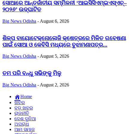
ସୋଆରେ ଆନ୍ତର୍ଜାତୀୟ ସମ୍ମିଳନୀ ‘ଆଇସିସିଏମ୍‌ଇଏସ୍‌ଏଚ୍‌–
୨୦୨୬’ ଉଦ୍‌ଘାଟିତ
Big News Odisha
-
August 6, 2026
ଶିଳ୍ପ ବାୟୋଟେକ୍ନୋଲୋଜି କ୍ଷେତ୍ରରେ ମିଳିତ ଗବେଷଣା
ପାଇଁ ସୋଆ ଓ କେବିସି ମଧ୍ୟରେ ବୁଝାମଣାପତ୍ର...
Big News Odisha
-
August 5, 2026
ତମ ପରି ବନ୍ଧୁ ସଭିଙ୍କୁ ମିଳୁ
Big News Odisha
-
August 2, 2026
Home
ଖବର
ବଡ଼ ଖବର
ରାଜନୀତି
ଦେଶ ଦୁନିଆ
ଅପରାଧ
ଆମ ସମାଜ