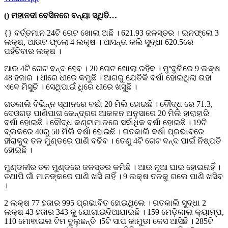
() ମହାନଦୀ ବେସିନରେ ବନ୍ୟା ସ୍ଥିତି…
{} ବର୍ତ୍ତମାନ 24ଟି ଗେଟ ଖୋଲା ଅଛି । 621.93 ଜଳସ୍ତର । ଇନଫ୍ଲୋ 3
ଲକ୍ଷ, ଆଉଟ ଫ୍ଲୋ 4 ଲକ୍ଷ । ଆସନ୍ତା କଲି ସୁଦ୍ଧା 620.5ରେ
ପହଁଚିବାର ଲକ୍ଷ ।
ଆଉ 4ଟି ଗେଟ ବନ୍ଦ ହେବ । 20 ଗେଟ ଖୋଲା ରହିବ । ମୁଂଦୁଳିରେ 9 ଲକ୍ଷ
48 ହଜାର । ଧୀରେ ଧୀରେ କମୁଛି । ଆଗରୁ ଯେତିକି ବର୍ଷା ହୋଇଥିଲା ତାହା
ଏବେ ମିସୁଚି । ସେଥିପାଇଁ ଧିରେ ଧୀରେ ଖସୁଛି ।
ଗତକାଲି ବିଭିନ୍ନ ସ୍ଥାନରେ ବର୍ଷା 20 ମିଲି ହୋଇଛି । ବୌଦ୍ଧ ରେ 71.3,
ଦେଓଗଡ଼ ପାଣିପାଗ କେନ୍ଦ୍ରର ଆକଳନ ଅନୁସାରେ 20 ମିଲି ହାରାହାରି
ବର୍ଷା ହୋଇଛି । ବୌଦ୍ଧ କଣ୍ଟାମାଳରେ ସର୍ବାଧିକ ବର୍ଷା ହୋଇଛି । 19ଟି
ବ୍ଲକରେ 40ରୁ 50 ମିଲି ବର୍ଷା ହୋଇଛି । ଗତକାଲି ବର୍ଷା ପ୍ରଭାବରେ
ହୀରାକୁଦ ତଳ ମୁଣ୍ଡରେ ପାଣି ବଢିବ । ତେଣୁ 4ଟି ଗେଟ ବନ୍ଦ ପାଇଁ ନିଷ୍ପତି
ହୋଇଛି ।
ମୁଣ୍ଡଳୀର ତଳ ମୁଣ୍ଡରେ ଜଳସ୍ତର କମିଛି । ଆଉ ନୂଆ ଘାଇ ହୋଇନାହିଁ ।
ତଥାପି ଗାଁ ମାନଙ୍କରେ ପାଣି ଖସି ନାହିଁ । 9 ଲକ୍ଷ ତଳକୁ ଗଲେ ପାଣି ଖସିବ
।
2 ଲକ୍ଷ 77 ହଜାର 995 ପ୍ରଭାବିତ ହୋଇଥିଲେ । ଗତକାଲି ସୁଦ୍ଧା 2
ଲକ୍ଷ 43 ହଜାର 343 କୁ ଯୋଗାଇଦିଆଯାଇଛି । 159 ମେଡ଼ିକାଲ କ୍ୟାମ୍ପ,
110 ମୋଵାଇଲ ଟିମ ବୁଲୁଛନ୍ତି ।5ଟି ସାପ କାମୁଡା କେସ ଆସିଛି । 285ଟି