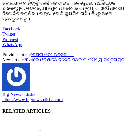
ଜିଲ୍ଲାପାଳ ମାନଙ୍କୁ ସତର୍କ କରାଯାଇଛି । କେନ୍ଦୁଝର, ମୟୁରଭଞ୍ଜ,
ବାଲେଶ୍ୱର, ଭଦ୍ରକ, ଯାଜପୁର ଅଞ୍ଚଳରେ ଓଡ୍ରାଫ୍ ଓ ଏନଡିଆରଏଫ
ନିୟୋଜିତ କରାଯିବ । ବାତ୍ୟା ବୋଲି କୁହାଯିବ ନାହିଁ । କିନ୍ତୁ ଆମେ
ପ୍ରସ୍ତୁତ ଅଛୁ ।
Facebook
Twitter
Pinterest
WhatsApp
Previous article
‘ବତାସୀ ଝଡ’ ଉତ୍ସବ…..
Next article
2024ରେ ଓଡ଼ିଶାରେ ବିଜେଡି ସରକାର :ସୌମ୍ୟ ପଟ୍ଟନାୟକ
Big News Odisha
https://www.bignewsodisha.com
RELATED ARTICLES