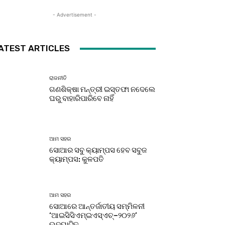
- Advertisement -
ATEST ARTICLES
ରାଜନୀତି
ଗଣଶିକ୍ଷା ମନ୍ତ୍ରୀ ଇସ୍ତଫା ନଦେଲେ
ଘରୁ ବାହାରିପାରିବେ ନାହିଁ
ଆମ ସହର
ସୋଆର ସବୁ କ୍ୟାମ୍ପସ ହେବ ସବୁଜ
କ୍ୟାମ୍ପସ: କୁଳପତି
ଆମ ସହର
ସୋଆରେ ଆନ୍ତର୍ଜାତୀୟ ସମ୍ମିଳନୀ
‘ଆଇସିସିଏମ୍‌ଇଏସ୍‌ଏଚ୍‌–୨୦୨୬’
ଉଦ୍‌ଘାଟିତ