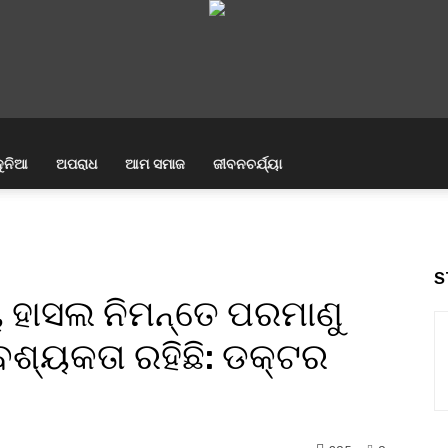
ୁନିଆ
ଅପରାଧ
ଆମ ସମାଜ
ଜୀବନଚର୍ଯ୍ୟା
S
ୟ ହାସଲ ନିମନ୍ତେ ପରମାଣୁ
୍ୟକତା ରହିଛି: ଡକ୍ଟର