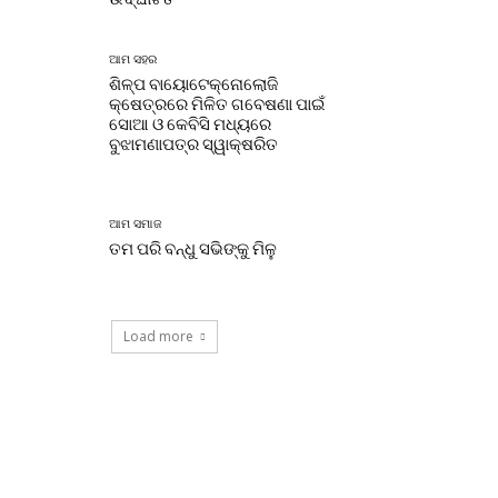
ଆମ ସହର
ଶିଳ୍ପ ବାୟୋଟେକ୍ନୋଲୋଜି
କ୍ଷେତ୍ରରେ ମିଳିତ ଗବେଷଣା ପାଇଁ
ସୋଆ ଓ କେବିସି ମଧ୍ୟରେ
ବୁଝାମଣାପତ୍ର ସ୍ୱାକ୍ଷରିତ
ଆମ ସମାଜ
ତମ ପରି ବନ୍ଧୁ ସଭିଙ୍କୁ ମିଳୁ
Load more