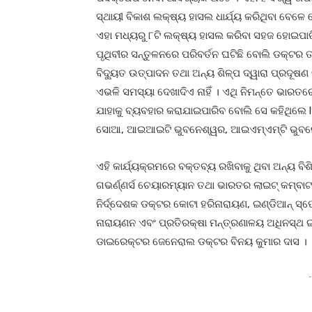
ସ୍ଥାୟୀ ବିକାଶ ଲକ୍ଷ୍ୟ ହାସଲ ଧାର୍ଯ୍ୟ କରିଥିବା ବେ
ଏହା ମଧ୍ୟରୁ ୮ଟି ଲକ୍ଷ୍ୟ ହାସଲ କରିବା ସହଜ ହୋଇପାରିବ 
ପୃଥିବୀର ସନ୍ତୁଳନରେ ପରିବର୍ତନ ଘଟିଛି ବୋଲି ଡକ୍ଟର 
ବିଦ୍ୟୁତ ଉତ୍ପାଦନ ତଥା ଅନ୍ୟ ଶିଳ୍ପ ଦ୍ୱାରା ପ୍ରଦୂଷ
ଏଭଳି ସମସ୍ୟା ଦେଖାଦିଏ ନାହିଁ । ଏଥି ନିମନ୍ତେ ଭାରତ
ଯାହାକୁ ବ୍ୟବହାର କରାଯାଇପାରିବ ବୋଲି ସେ କହିଥିଲେ l
ସୋଆ, ଆଇଆଇଟି ଭୁବନେଶ୍ୱର, ଆଇଏମ୍‌ଏମ୍‌ଟି ଭୁବନ
ଏହି କାର୍ଯ୍ୟକ୍ରମରେ ବକ୍ତବ୍ୟ ରଖିବାକୁ ଥିବା ଅନ୍ୟ ବ
ଗଭର୍ଣ୍ଣର୍ସ ଚେୟାରମ୍ୟାନ ତଥା ଭାରତର ଲାଇଟ୍ କମ୍ବାଟ 
ନିର୍ଦ୍ଦେଶକ ଡକ୍ଟର କୋଟା ହରିନାରାୟଣ, ଇଣ୍ଡିଆନ୍ ସ୍ପେ
ନାରାୟଣନ ଏବଂ ପ୍ରତିରକ୍ଷା ମନ୍ତ୍ରଣାଳୟ ଅଧିନସ୍ଥ ଇ
ଡାଇରେକ୍ଟର ଜେନେରାଲ ଡକ୍ଟର ବିନୟ କୁମାର ଦାସ ।
-