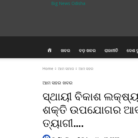
Big News Odisha
HOME
ଖବର
ବଡ଼ ଖବର
ରାଜନୀତି
ଦେଶ ଦ
Home
ଆମ ସମାଜ
ଆମ ସହର
ଆମ ସହର
ଖବର
ସ୍ଥାୟୀ ବିକାଶ ଲକ୍ଷ୍
ଶକ୍ତି ଉପଯୋଗର ଆବଶ
ତ୍ୟାଗୀ….