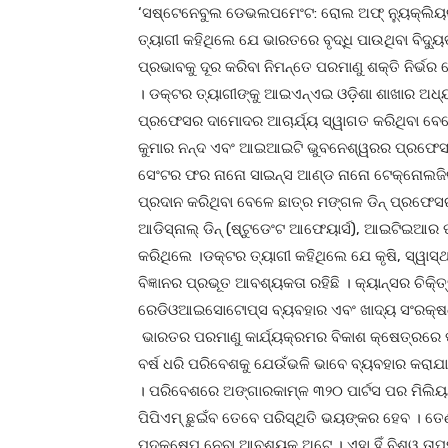
‘ସଷ୍ଟେନେବୁଲ ଡେଭଲପମେଂଟ: ରୋଲ ଅଫ୍ ନ୍ୟୁକ୍ଲିୟ
ତ୍ୟାଗୀ କହିଥିଲେ ଯେ ଭାରତରେ ବୃଦ୍ଧି ପାଉଥିବା ବିଦ୍ୟ
ପ୍ରଭାବକୁ ଦୂର କରିବା ନିମନ୍ତେ ପରମାଣୁ ଶକ୍ତି ନିର୍
। ଡକ୍ଟର ତ୍ୟାଗୀଙ୍କୁ ଆଇଏନ୍‌ଏଇ ଓଡ଼ିଶା ଶାଖାର ଅଧ
ପ୍ରଫେସର ଦାମୋଦର ଆଚାର୍ଯ୍ୟ ସ୍ୱାଗତ କରିଥିବା ବେ
କୁମାର ନନ୍ଦ ଏବଂ ଆଇଆଇଟି ଭୁବନେଶ୍ୱରର ପ୍ରଫେସର 
ସେଂଟର ଫର ନାନୋ ସାଇନ୍ସ ଆଣ୍ଡ ନାନୋ ଟେକ୍ନୋଲଜିର
ପ୍ରଦାନ କରିଥିବା ବେଳେ ଛାତ୍ର ମଙ୍ଗଳ ଡିନ୍ ପ୍ରଫେସର
ଆଡିସ୍‌ନାଲ୍ ଡିନ୍ (ଷ୍ଟୁଡେଂଟ ଆଫେୟାର୍ସ), ଆଇଟିଇଆର
କରିଥିଲେ ।ଡକ୍ଟର ତ୍ୟାଗୀ କହିଥିଲେ ଯେ କୃଷି, ସ୍ୱାସ୍
ବିଜ୍ଞାନର ପ୍ରଭୂତ ଆବଶ୍ୟକତା ରହିଛି । କ୍ୟାନ୍ସର ଚିକି୍‌
ରେଡିଓଆଇସୋଟୋପ୍ସ ବ୍ୟବହାର ଏବଂ ଖାଦ୍ୟ ସଂରକ୍ଷଣ
ଭାରତର ପରମାଣୁ କାର୍ଯ୍ୟକ୍ରମର ବିକାଶ କ୍ଷେତ୍ରରେ 
ବର୍ଷ ଧରି ପରିବେଶକୁ ଯେଉଁଭଳି ଭାବେ ବ୍ୟବହାର କରାଯ
। ପରିବେଶରେ ଅଙ୍ଗାରକାମ୍ଳ ୩୨୦ ପାର୍ଟସ ପର ମିଲିୟନ୍ (
ପିପିଏମ୍ ଛୁଇଁବ ତେବେ ପରିସ୍ଥିତି ଭୟଙ୍କର ହେବ । ତେଣ
ପଦକ୍ଷେପ ନେବା ଆବଶ୍ୟକ ଅଟେ । ଏହା ହିଁ ବିଶ୍ୱ ତାପମା