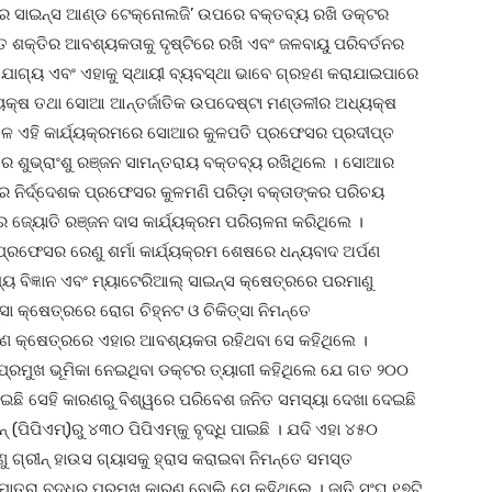
ର ସାଇନ୍ସ ଆଣ୍ଡ ଟେକ୍ନୋଲଜି’ ଉପରେ ବକ୍ତବ୍ୟ ରଖି ଡକ୍ଟର
ୁତ ଶକ୍ତିର ଆବଶ୍ୟକତାକୁ ଦୃଷ୍ଟିରେ ରଖି ଏବଂ ଜଳବାୟୁ ପରିବର୍ତନର
ଭର ଯୋଗ୍ୟ ଏବଂ ଏହାକୁ ସ୍ଥାୟୀ ବ୍ୟବସ୍ଥା ଭାବେ ଗ୍ରହଣ କରାଯାଇପାରେ
୍ୟକ୍ଷ ତଥା ସୋଆ ଆନ୍ତର୍ଜାତିକ ଉପଦେଷ୍ଟା ମଣ୍ଡଳୀର ଅଧ୍ୟକ୍ଷ
ଳେ ଏହି କାର୍ଯ୍ୟକ୍ରମରେ ସୋଆର କୁଳପତି ପ୍ରଫେସର ପ୍ରଦୀପ୍ତ
ଶୁଭ୍ରାଂଶୁ ରଞ୍ଜନ ସାମନ୍ତରାୟ ବକ୍ତବ୍ୟ ରଖିଥିଲେ । ସୋଆର
 ନିର୍ଦ୍ଦେଶକ ପ୍ରଫେସର କୁଳମଣି ପରିଡ଼ା ବକ୍ତାଙ୍କର ପରିଚୟ
 ଜ୍ୟୋତି ରଞ୍ଜନ ଦାସ କାର୍ଯ୍ୟକ୍ରମ ପରିଚାଳନା କରିଥିଲେ ।
 ପ୍ରଫେସର ରେଣୁ ଶର୍ମା କାର୍ଯ୍ୟକ୍ରମ ଶେଷରେ ଧନ୍ୟବାଦ ଅର୍ପଣ
ଥ୍ୟ ବିଜ୍ଞାନ ଏବଂ ମ୍ୟାଟେରିଆଲ୍ ସାଇନ୍ସ କ୍ଷେତ୍ରରେ ପରମାଣୁ
ତ୍ସା କ୍ଷେତ୍ରରେ ରୋଗ ଚିହ୍ନଟ ଓ ଚିକିତ୍ସା ନିମନ୍ତେ
 କ୍ଷେତ୍ରରେ ଏହାର ଆବଶ୍ୟକତା ରହିଥବା ସେ କହିଥିଲେ ।
ପ୍ରମୁଖ ଭୂମିକା ନେଇଥିବା ଡକ୍ଟର ତ୍ୟାଗୀ କହିଥିଲେ ଯେ ଗତ ୨୦୦
ାଇଛି ସେହି କାରଣରୁ ବିଶ୍ୱରେ ପରିବେଶ ଜନିତ ସମସ୍ୟା ଦେଖା ଦେଇଛି
ପିପିଏମ୍‌)ରୁ ୪୩୦ ପିପିଏମ୍‌କୁ ବୃଦ୍ଧି ପାଇଛି । ଯଦି ଏହା ୪୫୦
ୁ ଗ୍ରୀନ୍ ହାଉସ ଗ୍ୟାସକୁ ହ୍ରାସ କରାଇବା ନିମନ୍ତେ ସମସ୍ତ
ତ୍ରା ବୃଦ୍ଧିର ପ୍ରମୁଖ କାରଣ ବୋଲି ସେ କହିଥିଲେ । ଜାତି ସଂଘ ୧୭ଟି