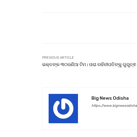
Facebook
T
Share
PREVIOUS ARTICLE
ଭକ୍ତଙ୍କ ୩୦ଜଣିଆ ଟିମ : ତାରା ବାହିନୀପତିଙ୍କୁ ଗୁରୁତ୍ଵ
Big News Odisha
https://www.bignewsodish