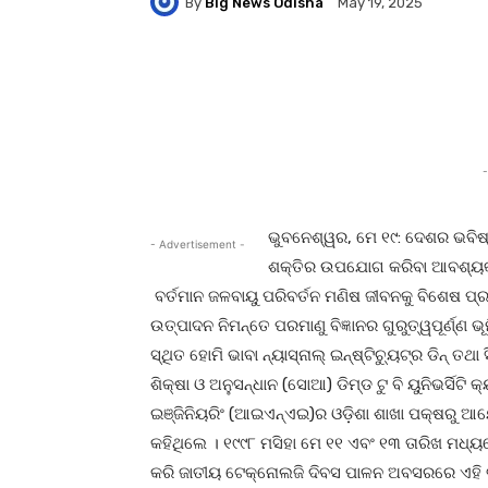
By
Big News Odisha
May 19, 2025
Facebook
Twitter
Pi
-
ଭୁବନେଶ୍ୱର, ମେ ୧୯: ଦେଶର ଭବିଷ୍
- Advertisement -
ଶକ୍ତିର ଉପଯୋଗ କରିବା ଆବଶ୍ୟକ ବୋ
ବର୍ତମାନ ଜଳବାୟୁ ପରିବର୍ତନ ମଣିଷ ଜୀବନକୁ ବିଶେଷ ପ୍ରଭ
ଉତ୍ପାଦନ ନିମନ୍ତେ ପରମାଣୁ ବିଜ୍ଞାନର ଗୁରୁତ୍ୱପୂର୍ଣ୍ଣ ଭ
ସ୍ଥିତ ହୋମି ଭାବା ନ୍ୟାସ୍‌ନାଲ୍ ଇନ୍‌ଷ୍ଟିଚ୍ୟୁଟ୍‌ର ଡିନ୍
ଶିକ୍ଷା ଓ ଅନୁସନ୍ଧାନ (ସୋଆ) ଡିମ୍‌ଡ ଟୁ ବି ୟୁନିଭର୍ସି
ଇଞ୍ଜିନିୟରିଂ (ଆଇଏନ୍‌ଏଇ)ର ଓଡ଼ିଶା ଶାଖା ପକ୍ଷରୁ ଆୟ
କହିଥିଲେ । ୧୯୯୮ ମସିହା ମେ ୧୧ ଏବଂ ୧୩ ତାରିଖ ମଧ୍
କରି ଜାତୀୟ ଟେକ୍ନୋଲଜି ଦିବସ ପାଳନ ଅବସରରେ ଏହି 