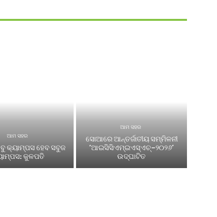
ଆମ ସହର
ଆମ ସହର
ସୋଆରେ ଆନ୍ତର୍ଜାତୀୟ ସମ୍ମିଳନୀ
ୁ କ୍ୟାମ୍ପସ ହେବ ସବୁଜ
‘ଆଇସିସିଏମ୍‌ଇଏସ୍‌ଏଚ୍‌–୨୦୨୬’
ୟାମ୍ପସ: କୁଳପତି
ଉଦ୍‌ଘାଟିତ