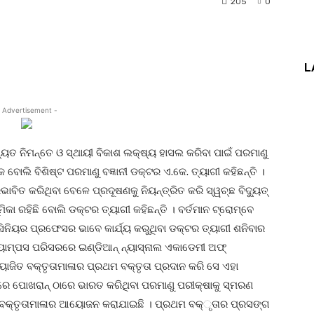
205
0
nterest
WhatsApp
L
 Advertisement -
ୟତ ନିମନ୍ତେ ଓ ସ୍ଥାୟୀ ବିକାଶ ଲକ୍ଷ୍ୟ ହାସଲ କରିବା ପାଇଁ ପରମାଣୁ
ଲି ବିଶିଷ୍ଟ ପରମାଣୁ ବଜ୍ଞାନୀ ଡକ୍ଟର ଏ.କେ. ତ୍ୟାଗୀ କହିଛନ୍ତି ।
ାବିତ କରିଥିବା ବେଳେ ପ୍ରଦୂଷଣକୁ ନିୟନ୍ତ୍ରିତ କରି ସ୍ୱଚ୍ଛ ବିଦ୍ୟୁତ୍
ୂମିକା ରହିଛି ବୋଲି ଡକ୍ଟର ତ୍ୟାଗୀ କହିଛନ୍ତି । ବର୍ତମାନ ଟ୍ରୋମ୍ବେ
 ତଥା ସିନିୟର ପ୍ରଫେସର ଭାବେ କାର୍ଯ୍ୟ କରୁଥିବା ଡକ୍ଟର ତ୍ୟାଗୀ ଶନିବାର
ଟି କ୍ୟାମ୍ପସ ପରିସରରେ ଇଣ୍ଡିଆନ୍ ନ୍ୟାସ୍‌ନାଲ ଏକାଡେମୀ ଅଫ୍
ୋଜିତ ବକ୍ତୃତାମାଳାର ପ୍ରଥମ ବକ୍ତୃତା ପ୍ରଦାନ କରି ସେ ଏହା
ୟରେ ପୋଖରାନ୍ ଠାରେ ଭାରତ କରିଥିବା ପରମାଣୁ ପରୀକ୍ଷାକୁ ସ୍ମରଣ
ବକ୍ତୃତାମାଳାର ଆୟୋଜନ କରାଯାଇଛି । ପ୍ରଥମ ବକ୍‌ୃତାର ପ୍ରସଙ୍ଗ