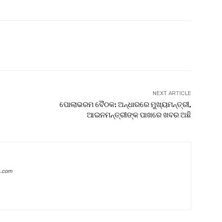
witter
Pinterest
WhatsApp
NEXT ARTICLE
ପୋଲାଭରମ ବୈଠକ: ଅନ୍ଧାରରେ ମୁଖ୍ୟମନ୍ତ୍ରୀ,
ଆଇନମନ୍ତ୍ରୀଙ୍କ ପାଖରେ ଖବର ଅଛି
a.com