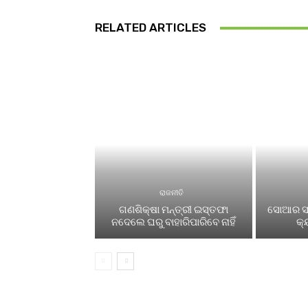
RELATED ARTICLES
ରାଜନୀତି
ଗଣଶିକ୍ଷା ମନ୍ତ୍ରୀ ଇସ୍ତଫା
ସୋଆର ସବ
ନଦେଲେ ଘରୁ ବାହାରିପାରିବେ ନାହିଁ
କ୍