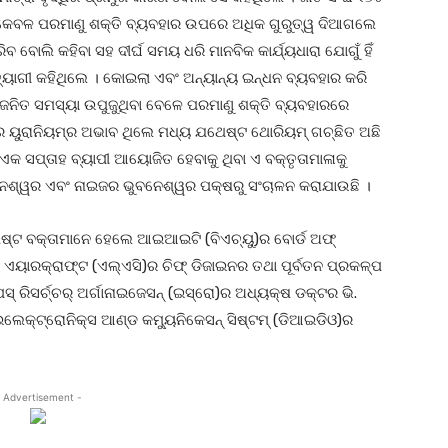
ଳେ କେବଳ ପରମାଣୁ ଶକ୍ତି ବ୍ୟବହାର ଉପରେ ଅଧିକ ଗୁରୁତ୍ୱ ଦିଆଗଲେ
ବୋଲି କହିବା ସହ ଦୀର୍ଘ ସମୟ ଧରି ମାନବିକ କାର୍ଯ୍ୟଧାରା ଯୋଗୁଁ ହିଁ
ତ୍ୟାଗୀ କହିଥିଲେ । କୋଇଲା ଏବଂ ଅନ୍ୟାନ୍ୟ ଇନ୍ଧନ ବ୍ୟବହାର କରି
ଣ ଜନିତ ସମସ୍ୟା ଉପୁଜୁଥିବା ବେଳେ ପରମାଣୁ ଶକ୍ତି ବ୍ୟବହାରରେ
ରେ ୟୁରାନିୟମ୍‌ର ଅଭାବ ଥିଲେ ମଧ୍ୟ ଯଥେଷ୍ଟ ଥୋରିୟମ୍ ଗଚ୍ଛିତ ଅଛି
ଏକ ସପ୍ତାହ ବ୍ୟାପୀ ଆୟୋଜିତ ହେବାକୁ ଥିବା ଏ ବକ୍ତୃତାମାଳାକୁ
େଶ୍ୱର ଏବଂ ନାଇଜର ଭୁବନେଶ୍ୱର ପକ୍ଷରୁ ସଂଚାଳନ କରାଯାଉଛି ।
ିଶିଷ୍ଟ ବକ୍ତାମାନେ ହେଲେ ଆଇଆଇଟି (ବିଏଚ୍‌ୟୁ)ର ବୋର୍ଡ ଅଫ୍
ଏୟାରକ୍ରାଫ୍‌ଟ (ଏଲ୍‌ଏସି)ର ଚିଫ୍ ଡିଜାଇନର ତଥା ପୂର୍ବତନ ପ୍ରକଳ୍ପ
ସ୍ ରିସର୍ଚ୍ଚର୍ ଅର୍ଗାନାଇଜେସନ୍ (ଇସ୍ରୋ)ର ଅଧ୍ୟକ୍ଷ ଡକ୍ଟର ଭି.
ଲେକ୍ଟ୍ରୋନିକ୍ସ ଆଣ୍ଡ କମ୍ୟୁନିକେସନ୍ ସିଷ୍ଟମ୍ (ଡିଆଇଡିଓ)ର
 Advertisement -