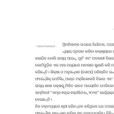
Facebook
Twitter
Pi
-
()ମହିଳାଙ୍କ ଉପରେ ନିର୍ଯାତନା, ଅ
- Advertisement -
ନ୍ୟାୟ ପ୍ରଦାନ କରିବା ଲକ୍ଷ୍ୟରେ ର
କରାଯିବ ବୋଲି ରାଜ୍ୟ ଆଇନ୍‌, ପୂର୍ତ ଏବଂ ଅବକାରୀ ବିଭାଗ 
କୋର୍ଟଗୁଡ଼ିକ ଏକ ମାସ ମଧ୍ୟରେ ମାମଲାର ଶୁଣାଣି କରି ମହ
କହିଛନ୍ତି। ଶିକ୍ଷା ଓ ଅନୁସନ୍ଧାନ (ସୋଆ) ପରିଚାଳିତ ଇନ୍‌
ଫରେନ୍‌ସିକ୍ ମେଡିସିନ୍ ଆଣ୍ଡ ଟକ୍ସିକୋଲଜି ବିଭାଗ ଏବ
ରାଜ୍ୟ ଶାଖା ପକ୍ଷରୁ ମିଳିତ ଭାବେ ଆୟୋଜିତ ମେଡିକୋ-
ସମ୍ମିଳନୀ “ଏମ୍‌ଇଏଲ୍‌ଇଏସ୍‌ଓସିଓଏନ୍ ୨୦୨୫” କାର୍ଯ୍ୟ
ଦେଇଛନ୍ତି।
ନିଜ ବକ୍ତବ୍ୟରେ ଶ୍ରୀ ହରିଚନ୍ଦନ କହିଥିଲେ ଯେ ଅପରା
ଫରେନ୍‌ସିକ୍ ସାଇନ୍ସର ଭୂମିକା ଖୁବ୍ ଗୁରୁତ୍ୱପୂର୍ଣ୍ଣ।