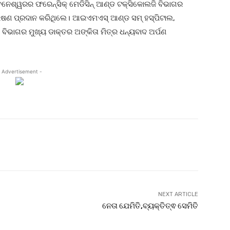
ନେଶ୍ୱରର ଫରେନ୍‌ସିକ୍ ମେଡିସିନ୍ ଆଣ୍ଡ ଟକ୍ସିକୋଲଜି ବିଭାଗର
ଭାଷଣ ପ୍ରଦାନ କରିଥିଲେ। ଆଇଏମଏସ୍ ଆଣ୍ଡ ସମ୍ ହସ୍ପିଟାଲ,
 ବିଭାଗର ମୁଖ୍ୟ ଡାକ୍ତର ଅଙ୍କିତା ମିତ୍ର ଧନ୍ୟବାଦ ଅର୍ପଣ
 Advertisement -
witter
Pinterest
WhatsApp
NEXT ARTICLE
ନେତା ଯେମିତି,ବ୍ୟକ୍ତିତ୍ଵ ସେମିତି