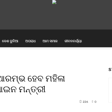
ଦେଶ ଦୁନିଆ
ଅପରାଧ
ଆମ ସମାଜ
ଜୀବନଚର୍ଯ୍ୟା
S
 ଆରମ୍ଭ ହେବ ମହିଳା
 ଆଇନ ମନ୍ତ୍ରୀ
226
0