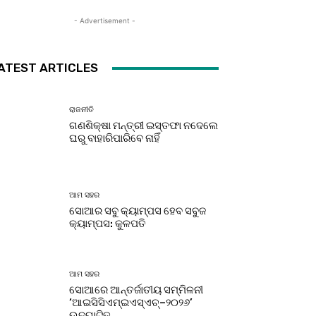
- Advertisement -
ATEST ARTICLES
ରାଜନୀତି
ଗଣଶିକ୍ଷା ମନ୍ତ୍ରୀ ଇସ୍ତଫା ନଦେଲେ
ଘରୁ ବାହାରିପାରିବେ ନାହିଁ
ଆମ ସହର
ସୋଆର ସବୁ କ୍ୟାମ୍ପସ ହେବ ସବୁଜ
କ୍ୟାମ୍ପସ: କୁଳପତି
ଆମ ସହର
ସୋଆରେ ଆନ୍ତର୍ଜାତୀୟ ସମ୍ମିଳନୀ
‘ଆଇସିସିଏମ୍‌ଇଏସ୍‌ଏଚ୍‌–୨୦୨୬’
ଉଦ୍‌ଘାଟିତ