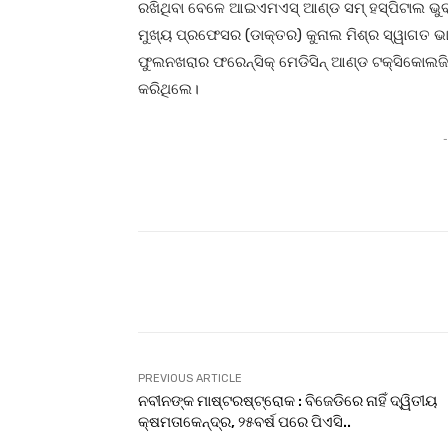
ରଖିଥିବା ବେଳେ ଆଇଏମଏସ୍ ଆଣ୍ଡ ସମ୍ ହସ୍ପିଟାଲ ଭୁବ
ମୁଖ୍ୟ ପ୍ରଫେସର (ଡାକ୍ତର) କୁନାଲ ମିଶ୍ର ସ୍ୱାଗତ 
ଫୁଲନଖରାର ଫରେନ୍‌ସିକ୍ ମେଡିସିନ୍ ଆଣ୍ଡ ଟକ୍ସିକୋଲଜି
କରିଥିଲେ।
-
Facebook
T
Share
PREVIOUS ARTICLE
ନବୀନଙ୍କ ମାଷ୍ଟରଷ୍ଟ୍ରୋକ : ବିଜେଡିରେ ନାହିଁ ଦ୍ୱିତୀୟ
କ୍ଷମତାକେନ୍ଦ୍ର, ୨୫ବର୍ଷ ପରେ ପିଏସି..