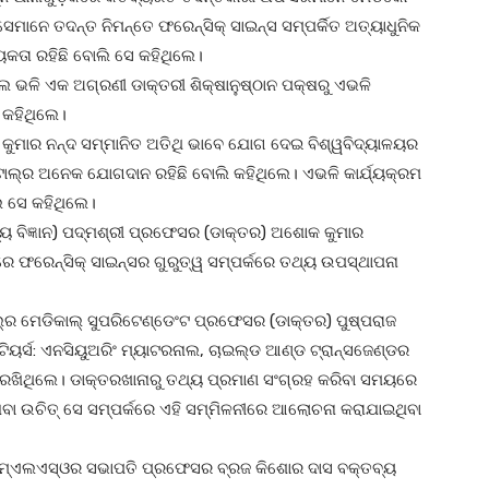
ସେମାନେ ତଦନ୍ତ ନିମନ୍ତେ ଫରେନ୍‌ସିକ୍ ସାଇନ୍ସ ସମ୍ପର୍କିତ ଅତ୍ୟାଧୁନିକ
କତା ରହିଛି ବୋଲି ସେ କହିଥିଲେ।
ଲ ଭଳି ଏକ ଅଗ୍ରଣୀ ଡାକ୍ତରୀ ଶିକ୍ଷାନୁଷ୍ଠାନ ପକ୍ଷରୁ ଏଭଳି
 କହିଥିଲେ।
କୁମାର ନନ୍ଦ ସମ୍ମାନିତ ଅତିଥି ଭାବେ ଯୋଗ ଦେଇ ବିଶ୍ୱବିଦ୍ୟାଳୟର
ଲ୍‌ର ଅନେକ ଯୋଗଦାନ ରହିଛି ବୋଲି କହିଥିଲେ। ଏଭଳି କାର୍ଯ୍ୟକ୍ରମ
ଲି ସେ କହିଥିଲେ।
 ବିଜ୍ଞାନ) ପଦ୍ମଶ୍ରୀ ପ୍ରଫେସର (ଡାକ୍ତର) ଅଶୋକ କୁମାର
େ ଫରେନ୍‌ସିକ୍ ସାଇନ୍ସର ଗୁରୁତ୍ୱ ସମ୍ପର୍କରେ ତଥ୍ୟ ଉପସ୍ଥାପନା
ଲ୍‌ର ମେଡିକାଲ୍ ସୁପରିଟେଣ୍ଡେଂଟ ପ୍ରଫେସର (ଡାକ୍ତର) ପୁଷ୍ପରାଜ
ନ୍‌ଟିୟର୍ସ: ଏନସିୟୁଅରିଂ ମ୍ୟାଟରନାଲ, ଚାଇଲ୍ଡ ଆଣ୍ଡ ଟ୍ରାନ୍ସଜେଣ୍ଡର
୍ୟ ରଖିଥିଲେ। ଡାକ୍ତରଖାନାରୁ ତଥ୍ୟ ପ୍ରମାଣ ସଂଗ୍ରହ କରିବା ସମୟରେ
ା ଉଚିତ୍ ସେ ସମ୍ପର୍କରେ ଏହି ସମ୍ମିଳନୀରେ ଆଲୋଚନା କରାଯାଇଥିବା
ା ଏମ୍‌ଏଲଏସ୍‌ଓର ସଭାପତି ପ୍ରଫେସର ବ୍ରଜ କିଶୋର ଦାସ ବକ୍ତବ୍ୟ