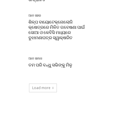
ଆମ ସହର
ଶିଳ୍ପ ବାୟୋଟେକ୍ନୋଲୋଜି
କ୍ଷେତ୍ରରେ ମିଳିତ ଗବେଷଣା ପାଇଁ
ସୋଆ ଓ କେବିସି ମଧ୍ୟରେ
ବୁଝାମଣାପତ୍ର ସ୍ୱାକ୍ଷରିତ
ଆମ ସମାଜ
ତମ ପରି ବନ୍ଧୁ ସଭିଙ୍କୁ ମିଳୁ
Load more