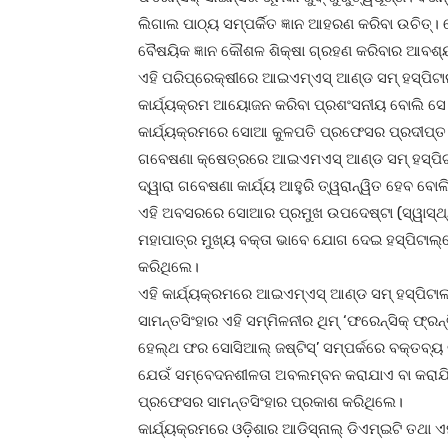
ଲିଗାଲ ପାଠ୍ୟ ସମ୍ପର୍କିତ ଜ୍ଞାନ ଆହରଣ କରିବା ଉଚିତ୍‌। 
ବୈଷୟିକ ଜ୍ଞାନ କୌଶଳ ଶିକ୍ଷା ଗ୍ରହଣ କରିବାର ଆବଶ୍ୟ
ଏହି ପରିପ୍ରେକ୍ଷୀରେ ଆଇଏମ୍‌ଏସ୍ ଆଣ୍ଡ ସମ୍ ହସ୍ପିଟା
କାର୍ଯ୍ୟକ୍ରମ ଆୟୋଜନ କରିବା ପ୍ରଶଂସନୀୟ ବୋଲି ସେ
କାର୍ଯ୍ୟକ୍ରମରେ ସୋଆ କୁଳପତି ପ୍ରଫେସର ପ୍ରଦୀପ୍ତ 
ଗବେଷଣା କ୍ଷେତ୍ରରେ ଆଇଏମଏସ୍ ଆଣ୍ଡ ସମ୍ ହସ୍ପିଟା
ଦ୍ୱାରା ଗବେଷଣା କାର୍ଯ୍ୟ ଆହୁରି ତ୍ୱରାନ୍ୱିତ ହେବ ବୋ
ଏହି ଅବସରରେ ସୋଆର ପ୍ରମୁଖ ଉପଦେଷ୍ଟା (ସ୍ୱାସ୍ଥ୍ୟ
ମହାପାତ୍ର ମୁଖ୍ୟ ବକ୍ତା ଭାବେ ଯୋଗ ଦେଇ ହସ୍ପିଟାଲ୍‌ର
କରିଥିଲେ।
ଏହି କାର୍ଯ୍ୟକ୍ରମରେ ଆଇଏମ୍‌ଏସ୍ ଆଣ୍ଡ ସମ୍ ହସ୍ପିଟା
ସାମନ୍ତସିଂହାର ଏହି ସମ୍ମିଳନୀର ଥିମ୍ ‘ଫରେନ୍‌ସିକ୍ ଫ୍ର
ହେଲ୍‌ଥ ଫର ସୋସିଆଲ୍ ଜଷ୍ଟିସ୍‌’ ସମ୍ପର୍କରେ ବକ୍ତବ
ଯେଉଁ ସମ୍ବେଦନଶୀଳତା ଅବଲମ୍ବନ କରାଯାଏ ବା କରାଯିବ
ପ୍ରଫେସର ସାମନ୍ତସିଂହାର ପ୍ରକାଶ କରିଥିଲେ।
କାର୍ଯ୍ୟକ୍ରମରେ ଓଡ଼ିଶାର ଆଡିସ୍‌ନାଲ୍ ଡିଏମ୍‌ଇଟି ତଥ