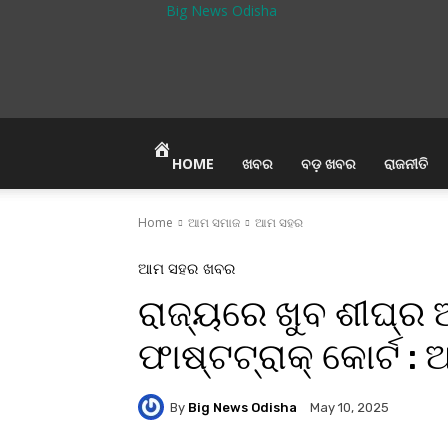
Big News Odisha
HOME
ଖବର
ବଡ଼ ଖବର
ରାଜନୀତି
Home
ଆମ ସମାଜ
ଆମ ସହର
ଆମ ସହର
ଖବର
ରାଜ୍ୟରେ ଖୁବ ଶୀଘ୍ର
ଫାଷ୍ଟଟ୍ରାକ୍ କୋର୍ଟ :
By
Big News Odisha
May 10, 2025