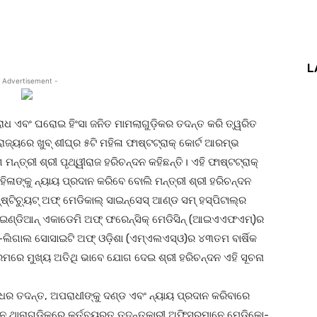
nterest
WhatsApp
L
 Advertisement -
ପରାଧ ଏବଂ ଘରୋଇ ହିଂସା ଜନିତ ମାମଲାଗୁଡ଼ିକର ତଦନ୍ତ କରି ତ୍ୱରିତ
ାଜ୍ୟରେ ଖୁବ୍ ଶୀଘ୍ର ୫ଟି ମହିଳା ଫାଷ୍ଟଟ୍ରାକ୍ କୋର୍ଟ ଆରମ୍ଭ
ମନ୍ତ୍ରୀ ଶ୍ରୀ ପୃଥ୍ୱୀରାଜ ହରିଚନ୍ଦନ କହିଛନ୍ତି। ଏହି ଫାଷ୍ଟଟ୍ରାକ୍
ିଳାଙ୍କୁ ନ୍ୟାୟ ପ୍ରଦାନ କରିବେ ବୋଲି ମନ୍ତ୍ରୀ ଶ୍ରୀ ହରିଚନ୍ଦନ
ଷ୍ଟିଚ୍ୟୁଟ୍ ଅଫ୍ ମେଡିକାଲ୍ ସାଇନ୍‌ସେସ୍ ଆଣ୍ଡ ସମ୍ ହସ୍ପିଟାଲ୍‌ର
ଂ ଇଣ୍ଡିଆନ୍ ଏକାଡେମି ଅଫ୍ ଫରେନ୍‌ସିକ୍ ମେଡିସିନ୍ (ଆଇଏଏଫଏମ୍‌)ର
ଲିଗାଲ ସୋସାଇଟି ଅଫ୍ ଓଡ଼ିଶା (ଏମ୍‌ଏଲଏସ୍‌ଓ)ର ୪୩ତମ ବାର୍ଷିକ
କ୍ରମରେ ମୁଖ୍ୟ ଅତିଥି ଭାବେ ଯୋଗ ଦେଇ ଶ୍ରୀ ହରିଚନ୍ଦନ ଏହି ସୂଚନା
ଧର ତଦନ୍ତ, ଅପରାଧୀଙ୍କୁ ଦଣ୍ଡ ଏବଂ ନ୍ୟାୟ ପ୍ରଦାନ କରିବାରେ
 ବିଭିନ୍ନ ଥାନାଗୁଡ଼ିକରେ କର୍ତବ୍ୟରତ ତଦନ୍ତକାରୀ ଅଫିସରମାନେ ମେଡିକୋ-