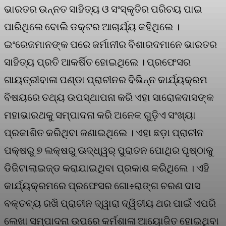
ଭାରତର ଉନ୍ନତ ସାହିତ୍ୟ ଓ ସଂସ୍କୃତିର ପରିଚୟ ପାଇ
ପାରିଥିଲେ ବୋଲି ଡକ୍ଟର ଆଚାର୍ଯ୍ୟ କହିଥିଲେ ।
ଇଂରେଜମାନଙ୍କ ପରେ ଜର୍ମାନୀର ବିଶାରଦମାନେ ଭାରତର
ସାହିତ୍ୟ ପ୍ରତି ଆକର୍ଷିତ ହୋଇଥିଲେ । ପ୍ରଫେସର
ଗାୟତ୍ରୀବାଳା ପଣ୍ଡା ପ୍ରାଚୀନର ବିଭିନ୍ନ କାର୍ଯ୍ୟକ୍ରମ
ବିଷୟରେ ତଥ୍ୟ ଉପସ୍ଥାପନା କରି ଏହା ସାରୋଳଦାସଙ୍କ
ମହାଭାରଥକୁ ସମ୍ପାଦନା କରି ଅନେକ ଗୁଡ଼ିଏ ସଂଖ୍ୟା
ପ୍ରକାଶିତ କରିଥିବା ଜଣାଇଥିଲେ । ଏହା ଛଡ଼ା ପ୍ରାଚୀନ
ପକ୍ଷରୁ ୭ ଲକ୍ଷରୁ ଊଦ୍ଧ୍ୱର୍ ପୁରାତନ ପୋଥିର ପୃଷ୍ଠାକୁ
ଡିଜିଟାଲାଇଜ୍ଡ କରାଯାଇଥିବା ପ୍ରକାଶ କରିଥିଲେ । ଏହି
କାର୍ଯ୍ୟକ୍ରମରେ ପ୍ରଫେସର ଗୋ÷ରାଙ୍ଗ ଚରଣ ଦାସ
ବକ୍ତବ୍ୟ ରଖି ପ୍ରାଚୀନ ଦ୍ୱାରା ଦ୍ୱିତୀୟ ଥର ପାଇଁ ଏପରି
ଲେଖା ସମ୍ପାଦନା ଉପରେ କର୍ମଶାଳା ଆୟୋଜିତ ହୋଇଥିବା