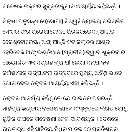
ଗବେଷକ ଡକ୍ଟର ସୁବ୍ରତ କୁମାର ଆଚାର୍ଯ୍ୟ କହିଛନ୍ତି ।
ଶିକ୍ଷା ଅନୁସନ୍ଧାନ (ସୋଆ) ବିଶ୍ୱବିଦ୍ୟାଳୟ ପରିଚାଳିତ
ସେଂଟର ଫର ପ୍ରୋପାଗେସନ୍, ପି୍ରଜରଭେସନ୍ ଆଣ୍ଡ
ରେେଷ୍ଟୋରେସନ୍ ଅଫ୍ ଆନ୍ସିଏଂଟ କଲ୍ଚର ଆଣ୍ଡ
ହେରିଟେଜ ଅଫ୍ ଇଣ୍ଡିଆନ (ପ୍ରାଚୀନ) ଦ୍ୱାରା ଶୁକ୍ରବାର
ଆୟୋଜିିତ ଏକ ସପ୍ତାହ ବ୍ୟାପୀ ଲେଖା ସମ୍ପାଦନା
କର୍ମଶାଳାର ଉଦ୍ଘାଟନୀ ଉତ୍ସବରେ ମୁଖ୍ୟ ଅତିଥି ଭାବେ
ଯୋଗ ଦେଇ ଡକ୍ଟର ଆଚାର୍ଯ୍ୟ ଏହା କହିଛନ୍ତି ।
ଡକ୍ଟର ଆଚର୍ଯ୍ୟ କହିଥିଲେ ଯେ ଭାରତର ଅସରନ୍ତି
ସାହିତ୍ୟ ଭଣ୍ଡାର ବିଶେଷ ଭାବେ ସଂସ୍କୃତରେ ଲିଖିତ ପୋଥି
ଗୁଡ଼ିକ ଉପରେ ଗବେଷଣା ହେବା ଆବଶ୍ୟକ । ଦେଶରେ
ଉପଲବ୍ଧ ଏହି ସାହିତ୍ୟ ନିଧିର ମାତ୍ର ୨୦ ପ୍ରତିଶତର