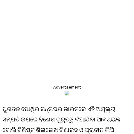
- Advertisement -
ପୁରାତନ ପୋଥିର ଗନ୍ତାଘର ଭାରତରେ ଏହି ଅମୂଲ୍ୟ
ସମ୍ପତି ଉପରେ ବିଶେଷ ଗୁରୁତ୍ୱ ଦିଆଯିବା ଆବଶ୍ୟକ
ବୋଲି ବିଶିଷ୍ଟ ଶିଳାଲେଖ ବିଶାରଦ ଓ ପ୍ରାଚୀନ ଲିପି