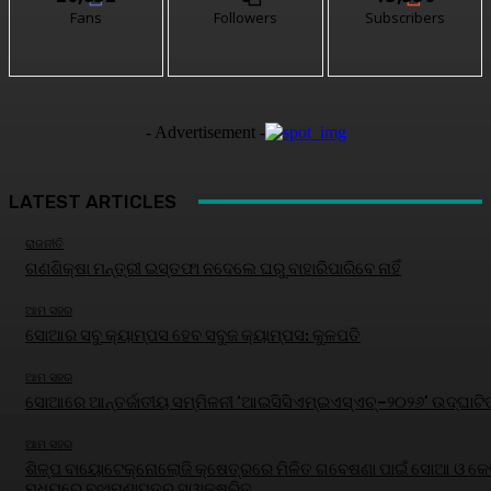
Fans
Followers
Subscribers
- Advertisement -
LATEST ARTICLES
ରାଜନୀତି
ଗଣଶିକ୍ଷା ମନ୍ତ୍ରୀ ଇସ୍ତଫା ନଦେଲେ ଘରୁ ବାହାରିପାରିବେ ନାହିଁ
ଆମ ସହର
ସୋଆର ସବୁ କ୍ୟାମ୍ପସ ହେବ ସବୁଜ କ୍ୟାମ୍ପସ: କୁଳପତି
ଆମ ସହର
ସୋଆରେ ଆନ୍ତର୍ଜାତୀୟ ସମ୍ମିଳନୀ ‘ଆଇସିସିଏମ୍‌ଇଏସ୍‌ଏଚ୍‌–୨୦୨୬’ ଉଦ୍‌ଘାଟି
ଆମ ସହର
ଶିଳ୍ପ ବାୟୋଟେକ୍ନୋଲୋଜି କ୍ଷେତ୍ରରେ ମିଳିତ ଗବେଷଣା ପାଇଁ ସୋଆ ଓ କେବ
ମଧ୍ୟରେ ବୁଝାମଣାପତ୍ର ସ୍ୱାକ୍ଷରିତ