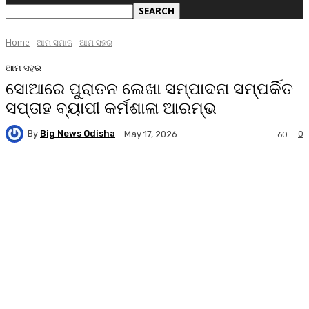
Home
ଆମ ସମାଜ
ଆମ ସହର
ଆମ ସହର
ସୋଆରେ ପୁରାତନ ଲେଖା ସମ୍ପାଦନା ସମ୍ପର୍କିତ
ସପ୍ତାହ ବ୍ୟାପୀ କର୍ମଶାଳା ଆରମ୍ଭ
By
Big News Odisha
0
May 17, 2026
60
Facebook
Twitter
Pinterest
WhatsA