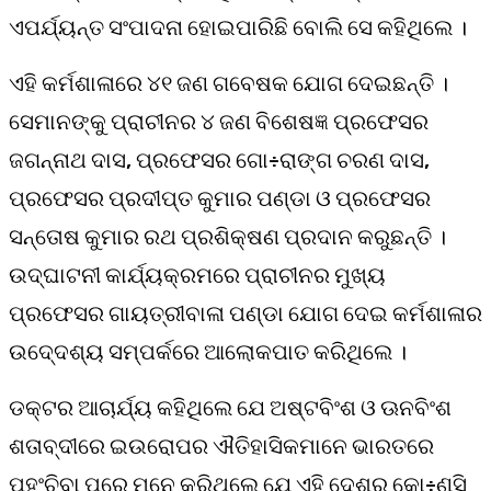
ଏପର୍ଯ୍ୟନ୍ତ ସଂପାଦନା ହୋଇପାରିଛି ବୋଲି ସେ କହିଥିଲେ ।
ଏହି କର୍ମଶାଳାରେ ୪୧ ଜଣ ଗବେଷକ ଯୋଗ ଦେଇଛନ୍ତି ।
ସେମାନଙ୍କୁ ପ୍ରାଚୀନର ୪ ଜଣ ବିଶେଷଜ୍ଞ ପ୍ରଫେସର
ଜଗନ୍ନାଥ ଦାସ, ପ୍ରଫେସର ଗୋ÷ରାଙ୍ଗ ଚରଣ ଦାସ,
ପ୍ରଫେସର ପ୍ରଦୀପ୍ତ କୁମାର ପଣ୍ଡା ଓ ପ୍ରଫେସର
ସନ୍ତୋଷ କୁମାର ରଥ ପ୍ରଶିକ୍ଷଣ ପ୍ରଦାନ କରୁଛନ୍ତି ।
ଉଦ୍ଘାଟନୀ କାର୍ଯ୍ୟକ୍ରମରେ ପ୍ରାଚୀନର ମୁଖ୍ୟ
ପ୍ରଫେସର ଗାୟତ୍ରୀବାଳା ପଣ୍ଡା ଯୋଗ ଦେଇ କର୍ମଶାଳାର
ଉଦେ୍ଦଶ୍ୟ ସମ୍ପର୍କରେ ଆଲୋକପାତ କରିଥିଲେ ।
ଡକ୍ଟର ଆଚାର୍ଯ୍ୟ କହିଥିଲେ ଯେ ଅଷ୍ଟବିଂଶ ଓ ଊନବିଂଶ
ଶତାବ୍ଦୀରେ ଇଉରୋପର ଐତିହାସିକମାନେ ଭାରତରେ
ପହଂଚିବା ପରେ ମନେ କରିଥିଲେ ଯେ ଏହି ଦେଶର କୋ÷ଣସି