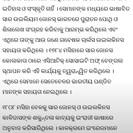
ଇତିହାସ ଓ ସଂସ୍କୃତି ନାହିଁ । ସେମାନଙ୍କ ମଧ୍ୟରେ ଭାଷାବିତ
ସାର ଉଇଲିୟମ ଜୋନସ୍ ଭାରତରେ ପୁରାତନ ପୋଥି ଓ
ଶିଳାଲେଖ ସଂଗ୍ରହ କରିବାକୁ ଆରମ୍ଭ କରିଥିଲେ ଏବଂ
ଏଥିରେ ତାଙ୍କୁ ଆଉ ଜଣେ ଗବେଷକ ଚାର୍ଲସ ଉଇଲକିନସ
ସହାୟତା କରିଥିଲେ । ୧୭୮୪ ମସିହାରେ ସାର ଜୋନସ
କୋଲକାତା ଠାରେ ଏସିଆଟିକ୍ ସୋସାଇଟି ଅଫ୍ ବେଙ୍ଗଲ
ସ୍ଥାପନ କରି ଏହି କାର୍ଯ୍ୟକୁ ତ୍ୱରାନ୍ୱିତ କରିଥିଲେ ।
ଏଥିରେ ସେମାନେ ସେତେବେଳର ଭାରତୀୟ ପଣ୍ଡିତ
ମାନଙ୍କ ସହାୟତା ନେଇଥିଲେ ।
୧୮୦୮ ମସିହା ବେଳକୁ ସାର ଜୋନସ୍ ଓ ଉଇଲକିନସ
କାଳିଦାସଙ୍କ ଶକୁନ୍ତଳା କାବ୍ୟକୁ ଇଂରାଜୀ ଭାଷାରେ
ଅନୁବାଦ କରିସାରିଥିଲେ । କାଳକ୍ରମେ ଇଂରେଜମାନେ