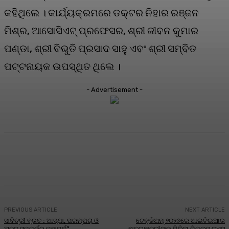
କହିଥିଲେ । କାର୍ଯ୍ୟକ୍ରମରେ ଡକ୍ଟର ନିହାର ରଞ୍ଜନ
ମିଶ୍ର, ଆସୋସିଏଟ୍ ପ୍ରଫେସର, ଶ୍ରୀ ଜୀବନ କୁମାର
ପଣ୍ଡା, ଶ୍ରୀ ବିଭୁତି ପ୍ରସାଦ ସାହୁ ଏବଂ ଶ୍ରୀ ସମ୍ବିତ
ପଟ୍ଟନାୟକ ଉପସ୍ଥିତ ଥିଲେ ।
- Advertisement -
Facebook
Twitter
Pinterest
WhatsA
PREVIOUS ARTICLE
NEXT ARTICLE
ସାବିତ୍ରୀ ବ୍ରତ : ଆସ୍ଥା, ପରମ୍ପରା ଓ
ଟେକ୍‌ଜିଅମ୍ ୨୦୨୬ରେ ଆଇଟିଇଆର
ଅତୁଟ ସମ୍ପର୍କର ମହାପର୍ବ”
ଛାତ୍ରଛାତ୍ରୀଙ୍କୁ ମିଳିଲା ପିପୁଲ୍ସ ଚଏସ୍