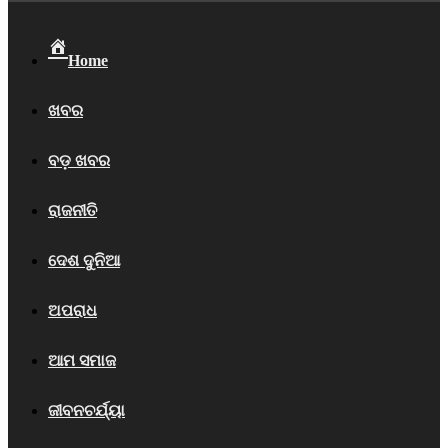
Home
ଖବର
ବଡ଼ ଖବର
ରାଜନୀତି
ଦେଶ ଦୁନିଆ
ଅପରାଧ
ଆମ ସମାଜ
ଜୀବନଚର୍ଯ୍ୟା