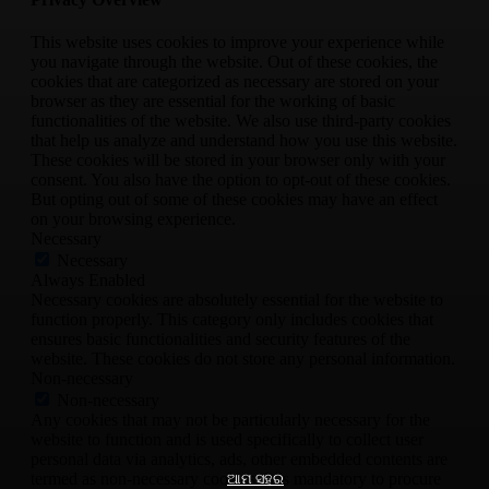
This website uses cookies to improve your experience while
you navigate through the website. Out of these cookies, the
cookies that are categorized as necessary are stored on your
browser as they are essential for the working of basic
functionalities of the website. We also use third-party cookies
that help us analyze and understand how you use this website.
These cookies will be stored in your browser only with your
consent. You also have the option to opt-out of these cookies.
But opting out of some of these cookies may have an effect
on your browsing experience.
Necessary
Necessary
Always Enabled
Necessary cookies are absolutely essential for the website to
function properly. This category only includes cookies that
ensures basic functionalities and security features of the
website. These cookies do not store any personal information.
Non-necessary
Non-necessary
Any cookies that may not be particularly necessary for the
website to function and is used specifically to collect user
personal data via analytics, ads, other embedded contents are
termed as non-necessary cookies. It is mandatory to procure
ଆମ ସହର