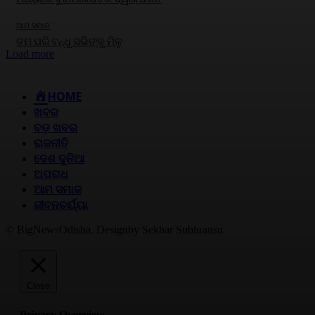
ଆମ ସମାଜ
ତମ ପରି ବନ୍ଧୁ ସଭିଙ୍କୁ ମିଳୁ
Load more
HOME
ଖବର
ବଡ଼ ଖବର
ରାଜନୀତି
ଦେଶ ଦୁନିଆ
ଅପରାଧ
ଆମ ସମାଜ
ଜୀବନଚର୍ଯ୍ୟା
© BigNewsOdisha. Designby Sekhar Subhransu
Close
Privacy Overview