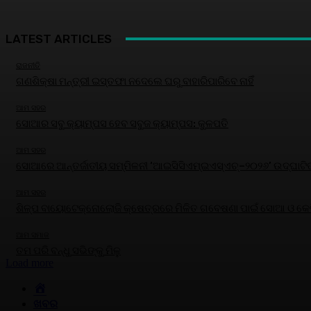
LATEST ARTICLES
ରାଜନୀତି
ଗଣଶିକ୍ଷା ମନ୍ତ୍ରୀ ଇସ୍ତଫା ନଦେଲେ ଘରୁ ବାହାରିପାରିବେ ନାହିଁ
ଆମ ସହର
ସୋଆର ସବୁ କ୍ୟାମ୍ପସ ହେବ ସବୁଜ କ୍ୟାମ୍ପସ: କୁଳପତି
ଆମ ସହର
ସୋଆରେ ଆନ୍ତର୍ଜାତୀୟ ସମ୍ମିଳନୀ ‘ଆଇସିସିଏମ୍‌ଇଏସ୍‌ଏଚ୍‌–୨୦୨୬’ ଉଦ୍‌ଘାଟି
ଆମ ସହର
ଶିଳ୍ପ ବାୟୋଟେକ୍ନୋଲୋଜି କ୍ଷେତ୍ରରେ ମିଳିତ ଗବେଷଣା ପାଇଁ ସୋଆ ଓ କେବି
ଆମ ସମାଜ
ତମ ପରି ବନ୍ଧୁ ସଭିଙ୍କୁ ମିଳୁ
Load more
HOME
ଖବର