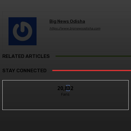
Big News Odisha
https://www.bignewsodisha.com
RELATED ARTICLES
STAY CONNECTED
20,832
Fans