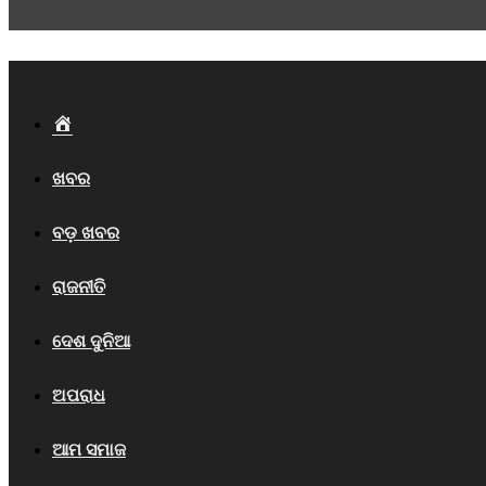
Home
ଖବର
ବଡ଼ ଖବର
ରାଜନୀତି
ଦେଶ ଦୁନିଆ
ଅପରାଧ
ଆମ ସମାଜ