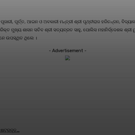
ୂଜାରୀ, ପୂର୍ତ୍ତ, ଆଇନ ଓ ଅବକାରୀ ମନ୍ତ୍ରୀ ଶ୍ରୀ ପୃଥ୍ବୀରାଜ ହରିଚନ୍ଦନ, ବିଦ୍ୟା
କ୍ତ ମୁଖ୍ୟ ଶାସନ ସଚିବ ଶ୍ରୀ ସତ୍ୟବ୍ରତ ସାହୁ, ପୋଲିସ ମହାନିର୍ଦ୍ଦେଶକ ଶ୍ରୀ ୱା
ାନେ ଉପସ୍ଥିତ ଥିଲେ ।
- Advertisement -
terest
WhatsApp
ରାଷ୍ଟ୍ରଦୂତ…