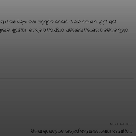
ଳୟ ଓ ଗଣଶିକ୍ଷା ତଥା ଅନୁସୂଚିତ ଜନଜାତି ଓ ଜାତି ବିକାଶ ମନ୍ତ୍ରୀ ଶ୍ରୀ
ଇ.ବି. ଖୁରାନିଆ, ରାଜସ୍ବ ଓ ବିପର୍ଯ୍ୟୟ ପରିଚାଳନା ବିଭାଗର ଅତିରିକ୍ତ ମୁଖ୍ୟ
NEXT ARTICLE
ଶିକ୍ଷା କ୍ଷେତ୍ରରେ ଉତ୍କର୍ଷ ସମ୍ମାନରେ ସୋଆ ସମ୍ମାନିତ….