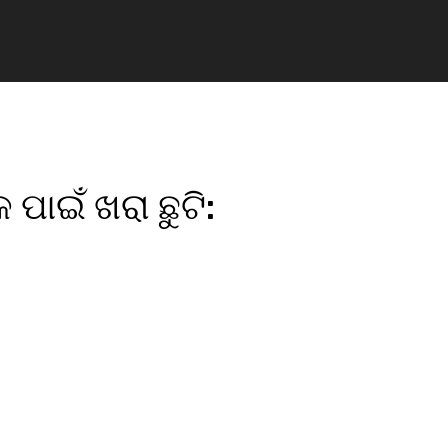
 ପାଇଁ ଖରା ଛୁଟି:
pp