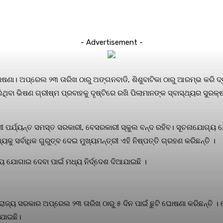
- Advertisement -
 ଘୋଷଣା। ଅପ୍ରେଲ ୨୩ ତାରିଖ ଠାରୁ ଅଙ୍ଗନବାଡି, ଶିଶୁବାଟିକା ଠାରୁ ଆରମ୍ଭ କରି 
ାଲିଥିବା ଭିଷଣ ଗ୍ରୀଷ୍ମ ପ୍ରବାହକୁ ଦୃଷ୍ଟିରେ ରଖି ପିଲାମାନଙ୍କ ସ୍ବାସ୍ଥ୍ୟର ସୁର
୍ରେଣୀ ପର୍ଯ୍ୟନ୍ତ ସମସ୍ତ ସରକାରୀ, ବେସରକାରୀ ସ୍କୁଲ ବନ୍ଦ ରହିବ। ସୂଚନାଯୋଗ୍ୟ 
ୁ ସର୍ବାଧିକ ଗୁରୁତ୍ବ ଦେଇ ମୁଖ୍ୟମନ୍ତ୍ରୀ ଏହି ନିଷ୍ପତ୍ତି ଗ୍ରହଣ କରିଛନ୍ତି ।
ୟ ଯୋଗାଇ ଦେବା ପାଇଁ ମଧ୍ୟ ନିର୍ଦ୍ଦେଶ ଦିଆଯାଇଛି ।
ରକାର ଅପ୍ରେଲ ୨୩ ତାରିଖ ଠାରୁ ୫ ଦିନ ପାଇଁ ଛୁଟି ଘୋଷଣା କରିଛନ୍ତି । ତେବେ, ଏ
ଆଯାଇଛି।