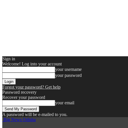
Sign in
Welcome! Log into your account
your username
your password
Forgot your password? Get help
Password recovery
Recover your password
your email
A password will be e-mailed to you.
Big News Odisha