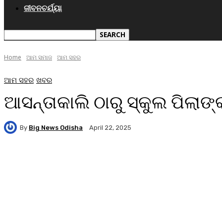
ଜୀବନଚର୍ଯ୍ୟା
Home
ଆମ ସମାଜ
ଆମ ସହର
ଆମ ସହର
ଖବର
ଆସନ୍ତାକାଲି ଠାରୁ ସ୍କୁଲ ପିଲାଙ୍କ
By
Big News Odisha
April 22, 2025
Facebook
Twitter
Pinterest
WhatsA