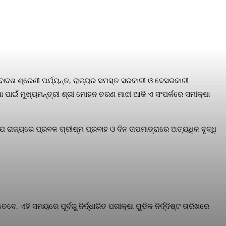
ଦ୍ବାଦଶ ଶ୍ରେଣୀ ପର୍ଯ୍ୟନ୍ତ, ରାଜ୍ୟର ସମସ୍ତ ସରକାରୀ ଓ ବେସରକାରୀ
କ୍ଷା ପାଇଁ ମୁଖ୍ୟମନ୍ତ୍ରୀ ଶ୍ରୀ ମୋହନ ଚରଣ ମାଝୀ ଆଜି ଏ ସଂପର୍କରେ ସମୀକ୍ଷା
ଯେ ରାଜ୍ୟରେ ପ୍ରବଳ ଗ୍ରୀଷ୍ମ ପ୍ରବାହ ଓ ଦିନ ତାପମାତ୍ରାରେ ଅତ୍ୟଧିକ ବୃଦ୍ଧି
ହି ସମୟରେ ପୂର୍ବରୁ ନିର୍ଦ୍ଧାରିତ ପରୀକ୍ଷା ଗୁଡିକ ନିର୍ଦ୍ଦିଷ୍ଟ ତାରିଖରେ