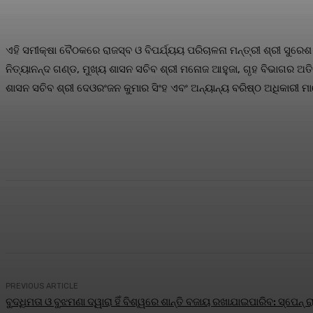
ଏହି ସମୀକ୍ଷା ବୈଠକରେ ରାଜସ୍ବ ଓ ବିପର୍ଯ୍ୟୟ ପରିଚାଳନା ମନ୍ତ୍ରୀ ଶ୍ରୀ ସୁରେଶ ପ
ନିତ୍ୟାନନ୍ଦ ଗଣ୍ଡ, ମୁଖ୍ୟ ଶାସନ ସଚିବ ଶ୍ରୀ ମନୋଜ ଆହୁଜା, ଗୃହ ବିଭାଗର ଅତିରି
ଶାସନ ସଚିବ ଶ୍ରୀ ଦେଓରଂଜନ କୁମାର ସିଂହ ଏବଂ ଅନ୍ୟାନ୍ୟ ବରିଷ୍ଠ ଅଧିକାରୀ ମ
Share
Facebook
Twitter
Pin
PREVIOUS ARTICLE
ବୁଦ୍ଧିମତା ଓ ବୁଝମଣା ଦ୍ୱାରା ହିଁ ବିଶ୍ୱରେ ଶାନ୍ତି ବଜାୟ ରଖାଯାଇପାରିବ: ସ୍ପେନ୍ 