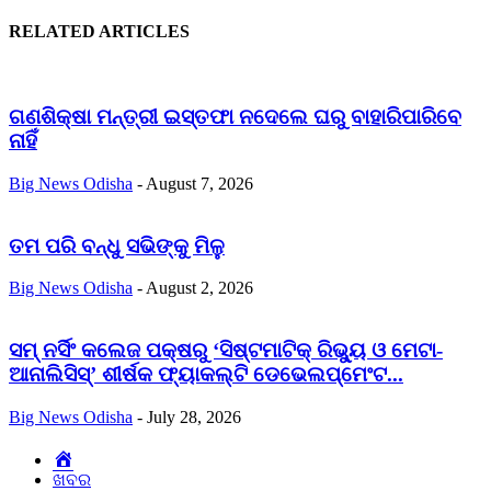
RELATED ARTICLES
ଗଣଶିକ୍ଷା ମନ୍ତ୍ରୀ ଇସ୍ତଫା ନଦେଲେ ଘରୁ ବାହାରିପାରିବେ
ନାହିଁ
Big News Odisha
-
August 7, 2026
ତମ ପରି ବନ୍ଧୁ ସଭିଙ୍କୁ ମିଳୁ
Big News Odisha
-
August 2, 2026
ସମ୍ ନର୍ସିଂ କଲେଜ ପକ୍ଷରୁ ‘ସିଷ୍ଟମାଟିକ୍ ରିଭ୍ୟୁ ଓ ମେଟା-
ଆନାଲିସିସ୍‌’ ଶୀର୍ଷକ ଫ୍ୟାକଲ୍ଟି ଡେଭେଲପ୍‌ମେଂଟ...
Big News Odisha
-
July 28, 2026
Home
ଖବର