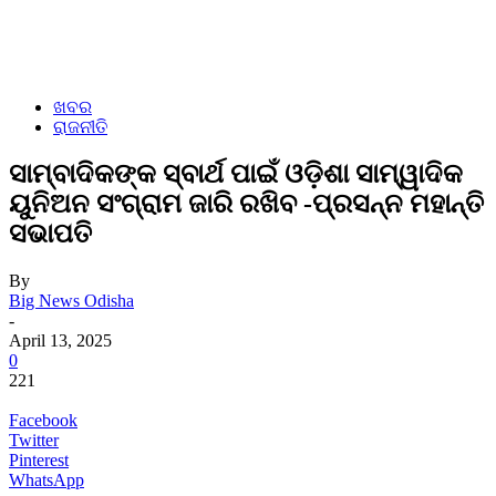
ଖବର
ରାଜନୀତି
ସାମ୍ବାଦିକଙ୍କ ସ୍ବାର୍ଥ ପାଇଁ ଓଡ଼ିଶା ସାମ୍ୱାଦିକ
ୟୁନିଅନ ସଂଗ୍ରାମ ଜାରି ରଖିବ -ପ୍ରସନ୍ନ ମହାନ୍ତି
ସଭାପତି
By
Big News Odisha
-
April 13, 2025
0
221
Facebook
Twitter
Pinterest
WhatsApp