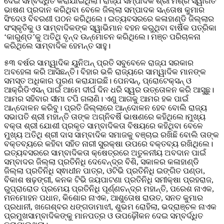
ଦେଇ ସମ୍ବର୍ଦ୍ଧିତ କରାଯାଇଥିଲା। ରାଜ୍ଯ ସମ୍ପାଦକ ଶ୍ରୀ ମିଶ୍ର ସ୍ୱାଗତ
ଭାଷଣ ପ୍ରଦାନ କରିଥିବା ବେଳେ ଜିଲ୍ଲା ସମ୍ପାଦକ ସନ୍ତୋଷ କୁମାର
ସିଂଦେଓ ବିବରଣୀ ପଠନ କରିଥିଲେ। ଇତ୍ୟବସରରେ କଳାହାଣ୍ଡି ଜିଲ୍ଲାର
ସଂସ୍କୃତିକୁ ଓ ସାମ୍ବାଦିକଙ୍କ ସ୍ୱାଭିମାନ ବହନ କରୁଥିବା ବାର୍ଷିକ ପତ୍ରିକା
‘କାରୁଣ୍ଡ’କୁ ଅତିଥି ବୃନ୍ଦ ଉନ୍ମୋଚନ କରିଥିଲେ। ମଞ୍ଚ ପରିଚାଳନା
କରିଥିଲେ ସାମ୍ବାଦିକ ହେମନ୍ତ ସାହୁ।
୫୩ ବର୍ଷର ସାମ୍ୱାଦିକ ୟୁନିଅନ୍ ପ୍ରତି ସବୁବେଳେ ରାଜ୍ଯ ସରକାର
ଅବହେଳା କରି ଆସିଛନ୍ତି। ବିହାର ଭଳି ରାଜ୍ୟରେ ସାମ୍ୱାଦିକ ମାନଙ୍କ
ସମସ୍ତ ଅଧିକାର ପୂରଣ କରାଯାଇଛି। ପେନସନ୍, ପ୍ରୋଟେକ୍ସନ୍ ଓ
ଆକ୍ରିଡିଏସନ୍ ପାଇଁ ଆମେ ଦୀର୍ଘ ଦିନ ଧରି ସ୍ୱର ଉତ୍ତୋଳନ କରି ଆସୁଛୁ।
ଆମର ସହିବାର ସୀମା ଟପି ଗଲାଣି। ଏଣୁ ଆଗକୁ ଆମର ହକ ପାଇଁ
ଆନ୍ଦୋଳନ କରିବୁ। ପ୍ରତି ଜିଲ୍ଲାରେ ଆନ୍ଦୋଳନ ହେବ ବୋଲି ରାଜ୍ୟ
ସଭାପତି ଶ୍ରୀ ମହାନ୍ତି ତାଙ୍କ ଅଗ୍ନିବର୍ଷି ଭାଷଣରେ କହିଥିଲେ।ମୁଖ୍ୟ
ବକ୍ତା ଶ୍ରୀ ଯୋଶୀ ପ୍ରକୃତ ସାମ୍ବାଦିକତା ବିଷୟରେ କହିଥିବା ବେଳେ
ମୁଖ୍ୟ ଅତିଥି ଶ୍ରୀ ଦାସ ସାମ୍ବାଦିକ ସମାଜକୁ ବଞ୍ଚାଇ ରଖିଛି ବୋଲି ତାଙ୍କ
ବକ୍ତବ୍ୟରେ କହିବା ସହିତ ନାରୀ ସୁରକ୍ଷା ଉପରେ ବକ୍ତବ୍ୟ ରଖିଥିଲେ।
ଇତ୍ୟବସରରେ ସାମ୍ବାଦିକତା କ୍ଷେତ୍ରରେ ଅତୁଳନୀୟ ଅବଦାନ ପାଇଁ
ସମ୍ବାଦର ଜିଲ୍ଲା ପ୍ରତିନିଧି ଦେବେନ୍ଦ୍ର ବିଶି, ସକାଳର କଳାହାଣ୍ଡି
ଜିଲ୍ଲା ପ୍ରତିନିଧି ସ୍ଵାଧୀନ ପାତ୍ର, ଓଟିଭି ପ୍ରତିନିଧି ଇଙ୍ଗିତ ପଣ୍ଡା,
ବିକାଶ ଷଢ଼ଙ୍ଗୀ, କନକ ଟିଭି ଜୟପାଟଣା ପ୍ରତିନିଧି ସମୀକ୍ଷା ପ୍ରହରାଜ,
ରୁପ୍ରାରୋଡ ପ୍ରମେୟ ପ୍ରତିନିଧି ପୂର୍ଣ୍ଣଚନ୍ଦ୍ର ମହାନ୍ତି, ପରେଶ ନାଏକ,
ମନମୋହନ ପଧାନ, କିଶୋର ନାଏକ, ଆଶୁତୋଷ ରାଉତ, ସନତ କୁମାର
ପ୍ରଧାନୀ, ଖଗେଶ୍ବର ଧଙ୍ଗଡାମାଝୀ, ଶୁଭମ ରୋହିଲା, ଭଦ୍ରାଞ୍ଚଳ ନାଏକ
ପ୍ରମୁଖ‌ସାମ୍ବାଦିକଙ୍କୁ ମାନପତ୍ର ଓ ଉପଢ଼ୌକନ ଦେଇ ସମ୍ବର୍ଦ୍ଧିତ