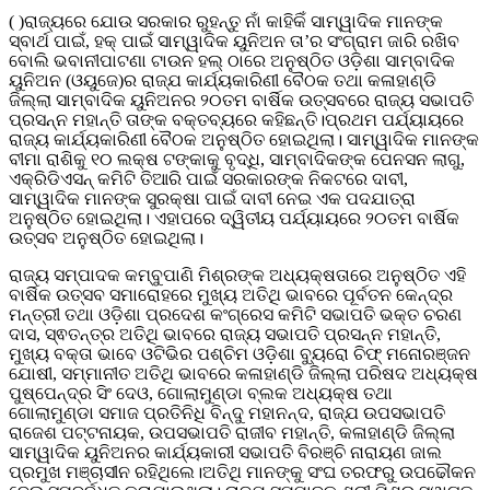
( )ରାଜ୍ୟରେ ଯୋଉ ସରକାର ରୁହନ୍ତୁ ନାଁ କାହିକିଁ ସାମ୍ୱାଦିକ ମାନଙ୍କ
ସ୍ବାର୍ଥ ପାଇଁ, ହକ୍ ପାଇଁ ସାମ୍ୱାଦିକ ୟୁନିଅନ ତା’ର ସଂଗ୍ରାମ ଜାରି ରଖିବ
ବୋଲି ଭବାନୀପାଟଣା ଟାଉନ ହଲ୍ ଠାରେ ଅନୁଷ୍ଠିତ ଓଡ଼ିଶା ସାମ୍ବାଦିକ
ୟୁନିଅନ (ଓୟୁଜେ)ର ରାଜ୍ଯ କାର୍ଯ୍ୟକାରିଣୀ ବୈଠକ ତଥା କଳାହାଣ୍ଡି
ଜିଲ୍ଲା ସାମ୍ବାଦିକ ୟୁନିଅନର ୨୦ତମ ବାର୍ଷିକ ଉତ୍ସବରେ ରାଜ୍ୟ ସଭାପତି
ପ୍ରସନ୍ନ ମହାନ୍ତି ତାଙ୍କ ବକ୍ତବ୍ୟରେ କହିଛନ୍ତି।ପ୍ରଥମ ପର୍ଯ୍ୟାୟରେ
ରାଜ୍ୟ କାର୍ଯ୍ୟକାରିଣୀ ବୈଠକ ଅନୁଷ୍ଠିତ ହୋଇଥିଲା। ସାମ୍ୱାଦିକ ମାନଙ୍କ
ବୀମା ରାଶିକୁ ୧୦ ଲକ୍ଷ ଟଙ୍କାକୁ ବୃଦ୍ଧି, ସାମ୍ବାଦିକଙ୍କ ପେନସନ ଲାଗୁ,
ଏକ୍ରିଡିଏସନ୍ କମିଟି ତିଆରି ପାଇଁ ସରକାରଙ୍କ ନିକଟରେ ଦାବୀ,
ସାମ୍ୱାଦିକ ମାନଙ୍କ ସୁରକ୍ଷା ପାଇଁ ଦାବୀ ନେଇ ଏକ ପଦଯାତ୍ରା
ଅନୁଷ୍ଠିତ ହୋଇଥିଲା। ଏହାପରେ ଦ୍ୱିତୀୟ ପର୍ଯ୍ୟାୟରେ ୨୦ତମ ବାର୍ଷିକ
ଉତ୍ସବ ଅନୁଷ୍ଠିତ ହୋଇଥିଲା।
ରାଜ୍ୟ ସମ୍ପାଦକ କମ୍ବୁପାଣି ମିଶ୍ରଙ୍କ ଅଧ୍ୟକ୍ଷତାରେ ଅନୁଷ୍ଠିତ ଏହି
ବାର୍ଷିକ ଉତ୍ସବ ସମାରୋହରେ ମୁଖ୍ୟ ଅତିଥି ଭାବରେ ପୂର୍ବତନ କେନ୍ଦ୍ର
ମନ୍ତ୍ରୀ ତଥା ଓଡ଼ିଶା ପ୍ରଦେଶ କଂଗ୍ରେସ କମିଟି ସଭାପତି ଭକ୍ତ ଚରଣ
ଦାସ, ସ୍ଵତନ୍ତ୍ର ଅତିଥି ଭାବରେ ରାଜ୍ୟ ସଭାପତି ପ୍ରସନ୍ନ ମହାନ୍ତି,
ମୁଖ୍ୟ ବକ୍ତା ଭାବେ ଓଟିଭିର ପଶ୍ଚିମ ଓଡ଼ିଶା ବ୍ୟୁରୋ ଚିଫ୍ ମନୋରଞ୍ଜନ
ଯୋଷୀ, ସମ୍ମାନୀତ ଅତିଥି ଭାବରେ କଳାହାଣ୍ଡି ଜିଲ୍ଲା ପରିଷଦ ଅଧ୍ୟକ୍ଷ
ପୁଷ୍ପେନ୍ଦ୍ର ସିଂ ଦେଓ, ଗୋଲାମୁଣ୍ଡା ବ୍ଲକ ଅଧ୍ୟକ୍ଷ ତଥା
ଗୋଲାମୁଣ୍ଡା ସମାଜ ପ୍ରତିନିଧି ବିନ୍ଦୁ ମହାନନ୍ଦ, ରାଜ୍ଯ ଉପସଭାପତି
ରାଜେଶ ପଟ୍ଟନାୟକ, ଉପସଭାପତି ରାଜୀବ ମହାନ୍ତି, କଳାହାଣ୍ଡି ଜିଲ୍ଲା
ସାମ୍ୱାଦିକ ୟୁନିଅନର କାର୍ଯ୍ୟକାରୀ ସଭାପତି ବିରଞ୍ଚି ନାରାୟଣ ଜାଲ
ପ୍ରମୁଖ ମଞ୍ଚାସୀନ ରହିଥିଲେ।ଅତିଥି ମାନଙ୍କୁ ସଂଘ ତରଫରୁ ଉପଢୌକନ