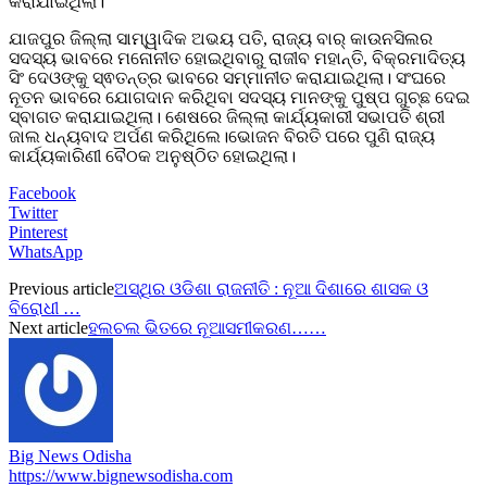
କରାଯାଇଥିଲା।
ଯାଜପୁର ଜିଲ୍ଲା ସାମ୍ୱାଦିକ ଅଭୟ ପତି, ରାଜ୍ୟ ବାର୍ କାଉନସିଲର
ସଦସ୍ୟ ଭାବରେ ମନୋନୀତ ହୋଇଥିବାରୁ ରାଜୀବ ମହାନ୍ତି, ବିକ୍ରମାଦିତ୍ୟ
ସିଂ ଦେଓଙ୍କୁ ସ୍ଵତନ୍ତ୍ର ଭାବରେ ସମ୍ମାନୀତ କରାଯାଇଥିଲା। ସଂଘରେ
ନୂତନ ଭାବରେ ଯୋଗଦାନ କରିଥିବା ସଦସ୍ୟ ମାନଙ୍କୁ ପୁଷ୍ପ ଗୁଚ୍ଛ ଦେଇ
ସ୍ବାଗତ କରାଯାଇଥିଲା। ଶେଷରେ ଜିଲ୍ଲା କାର୍ଯ୍ୟକାରୀ ସଭାପତି ଶ୍ରୀ
ଜାଲ ଧନ୍ୟବାଦ ଅର୍ପଣ କରିଥିଲେ।ଭୋଜନ ବିରତି ପରେ ପୁଣି ରାଜ୍ୟ
କାର୍ଯ୍ୟକାରିଣୀ ବୈଠକ ଅନୁଷ୍ଠିତ ହୋଇଥିଲା।
Facebook
Twitter
Pinterest
WhatsApp
Previous article
ଅସ୍ଥିର ଓଡିଶା ରାଜନୀତି : ନୂଆ ଦିଶାରେ ଶାସକ ଓ
ବିରୋଧୀ …
Next article
ହଲଚଲ ଭିତରେ ନୂଆସମୀକରଣ……
Big News Odisha
https://www.bignewsodisha.com