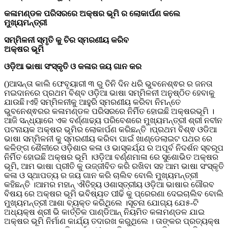
କଳାମଣ୍ଡଳ ପରିସରରେ ଅକ୍ଷର ଭୂମି ର ଲୋକାର୍ପଣ କଲେ
ମୁଖ୍ୟମନ୍ତ୍ରୀ
ସମ୍ମିଳନୀ ସ୍ମୃତି କୁ ଚିର ସ୍ମରଣୀୟ କରିବ
ଅକ୍ଷର ଭୂମି
ଓଡ଼ିଆ ଭାଷା ସଂସ୍କୃତି ଓ କଳାର ଜୟ ଗାନ କର
()ଆସନ୍ତା କାଲି ଫେବୃୟାରୀ ୩ ରୁ ତିନି ଦିନ ଧରି ଭୁବନେଶ୍ଵର ର ଜନତା
ମଇଦାନରେ ପ୍ରଥମ ବିଶ୍ବ ଓଡ଼ିଆ ଭାଷା ସମ୍ମିଳନୀ ଅନୁଷ୍ଠିତ ହେବାକୁ
ଯାଉଛି।ଏହି ସମ୍ମିଳନୀକୁ ଆହୁରି ସ୍ମରଣୀୟ କରିବା ନିମନ୍ତେ
ଭୁବନେଶ୍ଵରର କଳାମଣ୍ଡଳ ପରିସରରେ ନିର୍ମିତ ହୋଇଛି ଅକ୍ଷରଭୂମି ।
ଆଜି ସନ୍ଧ୍ୟାରେ ଏକ ବର୍ଣ୍ଣାଢ୍ୟ ପରିବେଶରେ ମୁଖ୍ୟମନ୍ତ୍ରୀ ଶ୍ରୀ ନବୀନ
ପଟନାୟକ ଅକ୍ଷର ଭୂମିର ଲୋକାର୍ପଣ କରିଛନ୍ତି ।ପ୍ରଥମ ବିଶ୍ଵ ଓଡିଆ
ଭାଷା ସମ୍ମିଳନୀ କୁ ସ୍ମରଣୀୟ କରିବା ପାଇଁ ଖାଣ୍ଡେଲାଇଟ ପଥର ରେ
କଳିଙ୍ଗ ଶୈଳୀରେ ଓଡ଼ିଶାର କଳା ଓ ଭାସ୍କର୍ଯ୍ଯ ର ଅପୂର୍ବ ନିଦର୍ଶନ ସ୍ବରୂପ
ନିର୍ମିତ ହୋଇଛି ଅକ୍ଷର ଭୂମି ।ଓଡ଼ିଆ ବର୍ଣ୍ଣମାଳା ରେ ସୁଶୋଭିତ ଅକ୍ଷର
ଭୂମି, ଆମ ଭାଷା ପ୍ରୀତି କୁ ଉଜ୍ଜୀବିତ କରି ରଖିବା ସହ ଆମ ଭାଷା ସଂସ୍କୃତି
କଳା ଓ ସ୍ଥାପତ୍ୟ ର ଜୟ ଗାନ କରି ଚାଲିବ ବୋଲି ମୁଖ୍ୟମନ୍ତ୍ରୀ
କହିଛନ୍ତି ।ଆମର ମହାନ୍ ଐତିହ୍ୟ ଓଶାସ୍ତ୍ରୀୟ ଓଡ଼ିଆ ଭାଷାର ଗୌରବ
ବିଷୟ ରେ ଅକ୍ଷର ଭୂମି ଭବିଷ୍ୟତ ପୀଢି କୁ ପ୍ରେରଣା ଦେଇଚାଲିବ ବୋଲି
ମୁଖ୍ୟମନ୍ତ୍ରୀ ଆଶା ବ୍ୟକ୍ତ କରିଥିଲେ ।ସୂଚନା ଯୋଗ୍ୟ ଯେ୫-ଟି
ଅଧ୍ୟକ୍ଷ ଶ୍ରୀ ଭି କାର୍ତ୍ତିକ ପାଣ୍ଡିଆନ୍ ନିୟମିତ କଳାମଣ୍ଡଳ ଯାଇ
ଅକ୍ଷର ଭୂମି ନିର୍ମାଣ କାର୍ଯ୍ୟ ତଦାରଖ କରୁଥିଲେ । ତାଙ୍କର ପ୍ରତ୍ୟକ୍ଷ