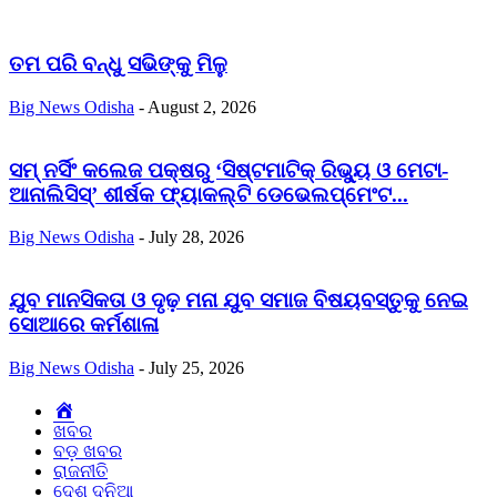
ତମ ପରି ବନ୍ଧୁ ସଭିଙ୍କୁ ମିଳୁ
Big News Odisha
-
August 2, 2026
ସମ୍ ନର୍ସିଂ କଲେଜ ପକ୍ଷରୁ ‘ସିଷ୍ଟମାଟିକ୍ ରିଭ୍ୟୁ ଓ ମେଟା-
ଆନାଲିସିସ୍‌’ ଶୀର୍ଷକ ଫ୍ୟାକଲ୍ଟି ଡେଭେଲପ୍‌ମେଂଟ...
Big News Odisha
-
July 28, 2026
ଯୁବ ମାନସିକତା ଓ ଦୃଢ଼ ମନା ଯୁବ ସମାଜ ବିଷୟବସ୍ତୁକୁ ନେଇ
ସୋଆରେ କର୍ମଶାଳା
Big News Odisha
-
July 25, 2026
Home
ଖବର
ବଡ଼ ଖବର
ରାଜନୀତି
ଦେଶ ଦୁନିଆ