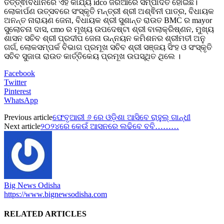
ତତ୍ତ୍ଵାବଧାନରେ ଏହି କାର୍ଯ୍ୟ idco ଜରିଆରେ ସମ୍ପାଦିତ ହୋଇଛି।
ଲୋକାର୍ପଣ ଉତ୍ସବରେ ସଂସ୍କୃତି ମନ୍ତ୍ରୀ ଶ୍ରୀ ଅଶ୍ଵିନୀ ପାତ୍ର, ବିଧାୟକ
ଅନନ୍ତ ନାରାୟଣ ଜେନା, ବିଧାୟକ ଶ୍ରୀ ସୁଶାନ୍ତ ରାଉତ BMC ର mayor
ସୁଲୋଚନା ଦାସ, cmo ର ମୂଖ୍ୟ ଉପଦେଷ୍ଟା ଶ୍ରୀ ବାଲାକ୍ରିଷ୍ଣନ, ମୁଖ୍ୟ
ଶାସନ ସଚିବ ଶ୍ରୀ ପ୍ରଦୀପ ଜେନା ଉନ୍ନୟନ କମିଶନର ଶ୍ରୀମତୀ ଅନୁ
ଗର୍ଗ, ଲୋକସମ୍ପର୍କ ବିଭାଗ ପ୍ରମୂଖ ସଚିବ ଶ୍ରୀ ସଞ୍ଜୟ ସିଂହ ଓ ସଂସ୍କୃତି
ସଚିବ ସୁଜାତା ରାଉତ କାର୍ତ୍ତିକେୟ ପ୍ରମୂଖ ଉପସ୍ଥିତ ଥିଲେ ।
Facebook
Twitter
Pinterest
WhatsApp
Previous article
ଫେବୃଆରୀ ୬ ରେ ଓଡ଼ିଶା ଆସିବେ ରାହୁଲ୍ ଗାନ୍ଧୀ
Next article
୨୦୨୪ରେ କେଉଁ ଆସନରେ ଲଢିବେ ବବି………
Big News Odisha
https://www.bignewsodisha.com
RELATED ARTICLES