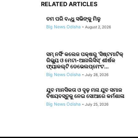
RELATED ARTICLES
ତମ ପରି ବନ୍ଧୁ ସଭିଙ୍କୁ ମିଳୁ
Big News Odisha
-
August 2, 2026
ସମ୍ ନର୍ସିଂ କଲେଜ ପକ୍ଷରୁ ‘ସିଷ୍ଟମାଟିକ୍
ରିଭ୍ୟୁ ଓ ମେଟା-ଆନାଲିସିସ୍‌’ ଶୀର୍ଷକ
ଫ୍ୟାକଲ୍ଟି ଡେଭେଲପ୍‌ମେଂଟ...
Big News Odisha
-
July 28, 2026
ଯୁବ ମାନସିକତା ଓ ଦୃଢ଼ ମନା ଯୁବ ସମାଜ
ବିଷୟବସ୍ତୁକୁ ନେଇ ସୋଆରେ କର୍ମଶାଳା
Big News Odisha
-
July 25, 2026