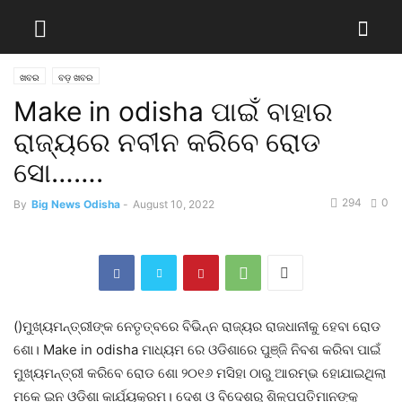
ଖବର
ବଡ଼ ଖବର
Make in odisha ପାଇଁ ବାହାର
ରାଜ୍ୟରେ ନବୀନ କରିବେ ରୋଡ
ସୋ…….
294
0
By
Big News Odisha
-
August 10, 2022
()ମୁଖ୍ୟମନ୍ତ୍ରୀଙ୍କ ନେତୃତ୍ବରେ ବିଭିନ୍ନ ରାଜ୍ୟର ରାଜଧାନୀକୁ ହେବା ରୋଡ
ଶୋ। Make in odisha ମାଧ୍ୟମ ରେ ଓଡିଶାରେ ପୁଞ୍ଜି ନିବଶ କରିବା ପାଇଁ
ମୁଖ୍ୟମନ୍ତ୍ରୀ କରିବେ ରୋଡ ଶୋ ୨୦୧୬ ମସିହା ଠାରୁ ଆରମ୍ଭ ହୋଯାଇଥିଲା
ମକେ ଇନ ଓଡ଼ିଶା କାର୍ଯ୍ୟକ୍ରମ। ଦେଶ ଓ ବିଦେଶରୁ ଶିଳ୍ପପତିମାନଙ୍କୁ