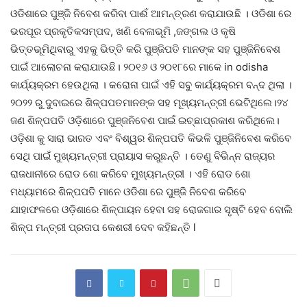
ଓଡିଶାରେ ପୁଞ୍ଜି ନିବେଶ କରିବା ପାଈଁ ଆମନ୍ତ୍ରଣ କରାଯାଉଛି । ଓଡିଶା ରେ
ଭରପୂର ପ୍ରକୃତିକସମ୍ପଦ, ଖଣି ବେଳାଭୂମି ,ଜଙ୍ଗଲ ଓ କୃଷି
ଭିତ୍ତଭୂମିଥିବାରୁ ଏହକୁ ଭିତ୍ତି କରି ପୁଞ୍ଜିପତି ମାନଙ୍କ ସହ ପୁଞ୍ଜିନିବେଶ
ପାଇଁ ଆଲୋଚନା କରାଯାଉଛି। ୨୦୧୬ ଓ ୨୦୧୮ରେ ମାକେ in odisha
କାର୍ଯ୍ୟକ୍ରମ ହେଉଥିଲା । କରୋନା ପାଇଁ ଏହି ସବୁ କାର୍ଯ୍ୟକ୍ରମ ବନ୍ଦ ଥିଲା ।
୨୦୨୨ ରୁ ଦୁବାଇରେ ଶିଳ୍ପପତମାନଙ୍କ ସହ ମୂଖ୍ୟମନ୍ତ୍ରୀ ଭେଟିଥିଲେ।୨୪
ଜଣ ଶିଳ୍ପପତି ଓଡ଼ିଶାରେ ପୁଞ୍ଜନିବେଶ ପାଇଁ ଇଚ୍ଛାପ୍ରକାଶ କରିଥିଲେ।
ଓଡ଼ିଶା କୁ ସାରା ଭାରତ ଏବଂ ବିଶ୍ୱର ଶିଳ୍ପପତି କିଭଳି ପୁଞ୍ଜିନିବେଶ କରିବେ
ସେଥି ପାଇଁ ମୁଖ୍ୟମନ୍ତ୍ରୀ ପ୍ରାୟାସ କରୁଛନ୍ତି । ତେଣୁ ବିଭିନ୍ନ ରାଜ୍ୟର
ରାଜଧାନୀରେ ରୋଡ ଶୋ କରିବେ ମୁଖ୍ୟମନ୍ତ୍ରୀ । ଏହି ରୋଡ ଶୋ
ମଧ୍ୟାମରେ ଶିଳ୍ପପତି ମାନେ ଓଡିଶା ରେ ପୁଞ୍ଜି ନିବେଶ କରିବେ
ଯାହାଫଳରେ ଓଡ଼ିଶାରେ ଶିଳ୍ପାୟନ ହେବା ସହ ରୋଜଗାର ସୃଷ୍ଟି ହେବ ବୋଲି
ଶିଳ୍ପ ମନ୍ତ୍ରୀ ପ୍ରତାପ କେଶରୀ ଦେବ କହିଛନ୍ତି l