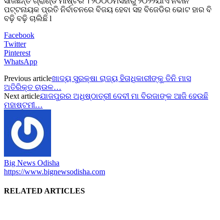
ସାଜିଛନ୍ତି ଗ୍ରାଣ୍ଡ ମାଷ୍ଟର । ୨୦୦୦ମସିହାରୁ ୨୦୨୨ଯାଏ ନବୀନ
ପଟ୍ଟନାୟକ ପ୍ରତି ନିର୍ବାଚନରେ ବିଜୟ ହେବା ସହ ବିଜେଡିର ଭୋଟ ହାର ବି
ବଢ଼ି ବଢ଼ି ଚାଲିଛି l
Facebook
Twitter
Pinterest
WhatsApp
Previous article
ଖାଦ୍ୟ ସୁରକ୍ଷା ରାଜ୍ୟ ହିତାଧିକାରୀଙ୍କୁ ତିନି ମାସ
ଅତିରିକ୍ତ ଚାଉଳ…
Next article
ଯାଜପୁରର ଅଧିଷ୍ଠାତ୍ରୀ ଦେବୀ ମା ବିରଜାଙ୍କ ଆଜି ହେଉଛି
ମହାଷ୍ଟମୀ…
Big News Odisha
https://www.bignewsodisha.com
RELATED ARTICLES