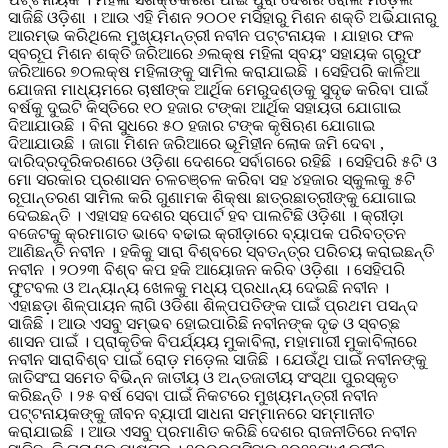
ସାଜିଛି ଓଡ଼ିଶା । ଆଉ ଏହି ମିଶନ ୨୦୦୧ ମସିହାରୁ ମିଶନ ଶକ୍ତି ଅଭିଯାନାରୁ
ଆରମ୍ଭ କରିଥିଲେ ମୁଖ୍ୟମନ୍ତ୍ରୀ ନବୀନ ପଟ୍ଟନାୟକ । ଯାହାର ଫଳ
ସ୍ବରୂପ ମିଶନ ଶକ୍ତି ଜରିଆରେ ୬ଲକ୍ଷ ମହିଳା ସ୍ବୟଂ ସହାୟକ ଗ୍ରୁଫ
ଜରିଆରେ ୭୦ଲକ୍ଷ ମହିଳାଙ୍କୁ ସାମିଲ କରାଯାଇଛି । ସେହିପରି କାଳିଆ
ଯୋଜନା ମାଧ୍ୟମରେ ଚାଷୀଙ୍କ ଆର୍ଥିକ ମେରୁଦଣ୍ଡକୁ ସୁଦୃଢ କରିବା ପାଇଁ
ବର୍ଷକୁ ଦୁଇଟି କିସ୍ତିରେ ୧୦ ହଜାର ଟଙ୍କା ଆର୍ଥିକ ସହାୟତା ଯୋଗାଇ
ଦିଆଯାଉଛି । ବିନା ସୁଧରେ ୫୦ ହଜାର ଟଙ୍କ କୃଷିଋଣ ଯୋଗାଇ
ଦିଆଯାଉଛି । ଜାଗା ମିଶନ ଜରିଆରେ ଭୂମିହୀନ ଲୋକ ଜମି ଦେବା ,
ଦାରିଦ୍ରଦୂରିକରଣରେ ଓଡ଼ିଶା ଦେଶରେ ସର୍ବାଗରେ ରହିଛି । ସେହିପରି ୫ଟି ଓ
ମୋ ସରକାର ପ୍ରଶାସନ ଚଳଚଞ୍ଚଳ କରିବା ସହ ୪ହଜାର ସ୍କୁଲକୁ ୫ଟି
ରୂପାନ୍ତରଣ ସାମିଲ କରି ଗୁଣାମକ ଶିକ୍ଷା ଛାତ୍ରଛାତ୍ରୀଙ୍କୁ ଯୋଗାଇ
ଦେଇଛନ୍ତି । ଏହାସହ ଦେଶର ସ୍ପୋର୍ଟ ହବ ପାଲଟିଛି ଓଡ଼ିଶା । କ୍ରୀଡ଼ା
ବଜେଟକୁ କ୍ରମାଗତ ଭାବେ ବଢାଇ କ୍ରୀଡ଼ାରେ ବ୍ୟାପକ ପରିବତ୍ତନ
ଆଣିଛନ୍ତି ନବୀନ । ହକିକୁ ସାରା ବିଶ୍ବରେ ସ୍ବତନ୍ତ୍ର ପରିଚୟ କରାଇଛନ୍ତି
ନବୀନ । ୨୦୨୩ ବିଶ୍ବ କପ ହକି ଆୟୋଜନ କରିବ ଓଡ଼ିଶା । ସେହିପରି
ଫୁଟବଲ ଓ ଅନ୍ୟାନ୍ୟ ଖେଳକୁ ମଧ୍ୟ ପ୍ରଧାନ୍ୟ ଦେଇଛି ନବୀନ ।
ଏହାଛଡ଼ା ଶିଳ୍ପାୟନ ଲାଗି ଓଡିଶା ଶିଳ୍ପପତିଙ୍କ ପାଇଁ ପ୍ରଥମ ପସନ୍ଦ
ସାଜିଛି । ଆଉ ଏସବୁ ସମ୍ଭବ ହୋଇପାରିଛି ନବୀନଙ୍କ ଦୃଢ ଓ ସ୍ବଚ୍ଛ
ଶାସନ ପାଇଁ । ପ୍ରାକୃତିକ ବିପର୍ଯ୍ୟୟ ମୁକାବିଲା, ମହାମାରୀ ମୁକାବିଲାରେ
ନବୀନ ସାରାବିଶ୍ବ ପାଇଁ ରୋଡ଼ ମଡ଼େଲ ସାଜିଛି । ଯେଉଁଥି ପାଇଁ ନବୀନଙ୍କୁ
ଜାତିସଂଘ ସମେତ ବିଭିନ୍ନ ଜାତୀୟ ଓ ଅନ୍ତଜାତୀୟ ସଂସ୍ଥା ପୁରସ୍କୃତ
କରିଛନ୍ତି । ୨୫ ବର୍ଷ ସେବା ପାଇଁ ନିକଟରେ ମୁଖ୍ୟମନ୍ତ୍ରୀ ନବୀନ
ପଟ୍ଟନାୟକଙ୍କୁ ଜୀବନ ବ୍ୟାପୀ ସାଧନା ସମ୍ମାନରେ ସମ୍ମାନୀତ
କରାଯାଇଛି । ଆଉ ଏସବୁ ପ୍ରମାଣିତ କରିଛି ଦେଶର ରାଜନୀତିରେ ନବୀନ