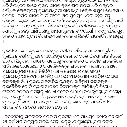
ମୁଖ୍ୟମନ୍ତ୍ରୀ ରହିବାରେ ନବୀନର ରହିଛି ସ୍ବତନ୍ତ୍ର ପରିଚୟ । ୨୫ ବର୍ଷ
ଧରି ନିରନ୍ତର ଭାବେ ରାଜ୍ୟ ଶାସନ କ୍ଷମତାର ମଙ୍ଗ ଧରି ରାଜ୍ୟର
ସର୍ବାଧିକ ଲୋକପ୍ରିୟ ମୁଖ୍ୟମନ୍ତ୍ରୀ ସାଜିଛନ୍ତି l ଲୋକାଭିମୁଖୀ ଯୋଜନା ଓ
ସ୍ବଚ୍ଛ , ନିର୍ମଳ ଶାସନ ପାଇଁ ପଂଚମ ଥର ମୁଖ୍ୟମନ୍ତ୍ରୀ ହେବା ସହ
ତାଙ୍କର ଲୋକପ୍ରିୟତା ଳପ୍ରତି ନିର୍ବାଚନ ବଡ଼ିବଡି ଚାଲିଛି । ଯେଉଁଥି ପାଇଁ
ବିଜେଡ଼ି ଆଜି ମହାଦ୍ରୁମରେ ପରିଣତ ହୋଇଛି । ନବୀନଙ୍କ ଲୋକପ୍ରିୟତା
ଯୋଗଁୁ ବିଜେଡ଼ି ଆଖପାଖକୁ ଆସିପାରୁନାହାନ୍ତି ବିରୋଧୀ । ଏସବୁ ପାଇଁ ପୁଣି
ଜାତୀୟ ଗଣମାଧ୍ୟମ ଶିରୋନାମାରେ ନବୀନ ସାଜିଛନ୍ତି ରାଜନୀତିର ଚାଣକ୍ୟ
।
ରାଜନୀତିର ର ଅକ୍ଷର ଜାଣିନଥିବା ନବୀନ ଅର୍ଥାତ ବାପା ତଥା ପୂର୍ବତନ
ମୁଖ୍ୟମନ୍ତ୍ରୀ ବିଜୁ ପଟ୍ଟନାୟକଙ୍କ ଦେହାନ୍ତ ପରେ ଓଡ଼ିଶା ରାଜନୀତିରେ
ପାଦ ଥାପିଥିଲେ । ଆଉ ତା ପରଠାରୁ ନବୀନ ରାଜ୍ୟ ଓ ଜାତୀୟ ରାଜନୀତିରେ
ସାଜିଗଲେ ଅପରାଜୟ ଓ ଅପ୍ରତିଦ୍ବନ୍ଦୀ ରାଜନେତା । ଲଗାତର ୫ଥର
ମୁଖ୍ୟମନ୍ତ୍ରୀ ଭାବେ ନିର୍ବାଚିତ ହୋଇ ଦେଶର ଲମ୍ବା ସମୟ
ମୁଖ୍ୟମନ୍ତ୍ରୀ ହେବାର ରେର୍କଡ଼ ଖାତାରେ ଆପେଆେପ ଯୋଡ଼ିହୋଇଗଲା
ନବୀନଙ୍କ ନାଁ । ରାଜ୍ୟ ରାଜନୀତିର ଚାଣକ୍ୟ ସାଜିଥିବା ନବୀନଙ୍କ
ରାଜନୈତିକ ଗୋଟି ଚାଳନା ଆଗରେ ଚିଟପଟାଙ୍ଗ ମାରିଛନ୍ତି ବିରୋଧୀ ।
ଫଳରେ ୨୦୦୦ ମସିହାରୁ ଏଯାଏ ବିଜେଡ଼ି ପାଖ ମାଡ଼ିପାରୁନାହାନ୍ତି ବିରୋଧି
ଲୋକାଭିମୁଖୀ ଯୋଜନା ଓ ସ୍ବଚ୍ଛ ଶାସନ ନବୀନଙ୍କ ଶାସନକୁ ଦେଇଛି
ସ୍ବତନ୍ତ୍ ପରିଚୟ । ଯେଉଁଥି ପାଇଁ ଜାତୀୟ ଗଣମାଧ୍ୟମରେ ନବୀନ
ସାଜିଛନ୍ତି ରାଜନୀତିର ଗ୍ରାଣ୍ଡ ମାଷ୍ଟର
l ଜନସେବାକୁ ରାଜନୀତିର ବ୍ରତ ଓ ରାଜନୀତି ଏକ ମାଧ୍ୟମ ବୋଲି କହି ଦୀର୍ଘ
୨୫ ବର୍ଷ ଧରି ରାଜ୍ୟବାସୀଙ୍କ ସେବା କରୁଛନ୍ତି ମୁଖ୍ୟମନ୍ତ୍ରୀ ନବୀନ
ପଟ୍ଟନାୟକ । ମହିଳା ସଶକ୍ତିକରଣ ପାଇଁ ପୁରା ଦେଶର ରୋଲ ମଡ଼େଲ