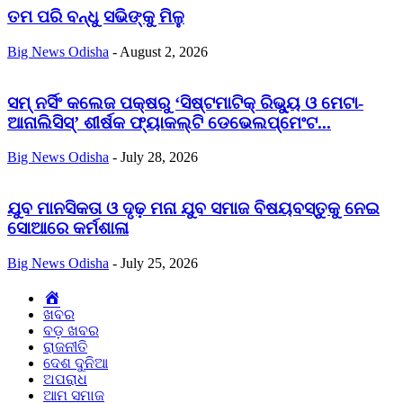
ତମ ପରି ବନ୍ଧୁ ସଭିଙ୍କୁ ମିଳୁ
Big News Odisha
-
August 2, 2026
ସମ୍ ନର୍ସିଂ କଲେଜ ପକ୍ଷରୁ ‘ସିଷ୍ଟମାଟିକ୍ ରିଭ୍ୟୁ ଓ ମେଟା-
ଆନାଲିସିସ୍‌’ ଶୀର୍ଷକ ଫ୍ୟାକଲ୍ଟି ଡେଭେଲପ୍‌ମେଂଟ...
Big News Odisha
-
July 28, 2026
ଯୁବ ମାନସିକତା ଓ ଦୃଢ଼ ମନା ଯୁବ ସମାଜ ବିଷୟବସ୍ତୁକୁ ନେଇ
ସୋଆରେ କର୍ମଶାଳା
Big News Odisha
-
July 25, 2026
Home
ଖବର
ବଡ଼ ଖବର
ରାଜନୀତି
ଦେଶ ଦୁନିଆ
ଅପରାଧ
ଆମ ସମାଜ