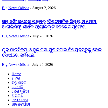
Big News Odisha
-
August 2, 2026
ସମ୍ ନର୍ସିଂ କଲେଜ ପକ୍ଷରୁ ‘ସିଷ୍ଟମାଟିକ୍ ରିଭ୍ୟୁ ଓ ମେଟା-
ଆନାଲିସିସ୍‌’ ଶୀର୍ଷକ ଫ୍ୟାକଲ୍ଟି ଡେଭେଲପ୍‌ମେଂଟ...
Big News Odisha
-
July 28, 2026
ଯୁବ ମାନସିକତା ଓ ଦୃଢ଼ ମନା ଯୁବ ସମାଜ ବିଷୟବସ୍ତୁକୁ ନେଇ
ସୋଆରେ କର୍ମଶାଳା
Big News Odisha
-
July 25, 2026
Home
ଖବର
ବଡ଼ ଖବର
ରାଜନୀତି
ଦେଶ ଦୁନିଆ
ଅପରାଧ
ଆମ ସମାଜ
ଜୀବନଚର୍ଯ୍ୟା