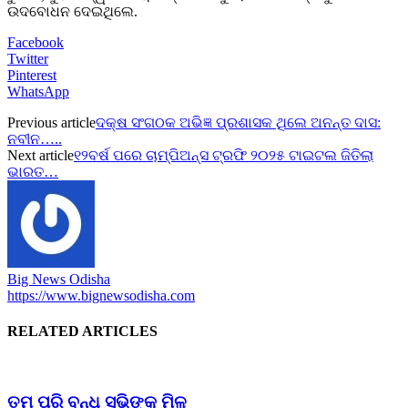
ଉଦବୋଧନ ଦେଇଥିଲେ.
Facebook
Twitter
Pinterest
WhatsApp
Previous article
ଦକ୍ଷ ସଂଗଠକ ଅଭିଜ୍ଞ ପ୍ରଶାସକ ଥିଲେ ଅନନ୍ତ ଦାସ:
ନବୀନ…..
Next article
୧୨ବର୍ଷ ପରେ ଚାମ୍ପିଅନ୍ସ ଟ୍ରଫି ୨୦୨୫ ଟାଇଟଲ ଜିତିଲା
ଭାରତ…
Big News Odisha
https://www.bignewsodisha.com
RELATED ARTICLES
ତମ ପରି ବନ୍ଧୁ ସଭିଙ୍କୁ ମିଳୁ