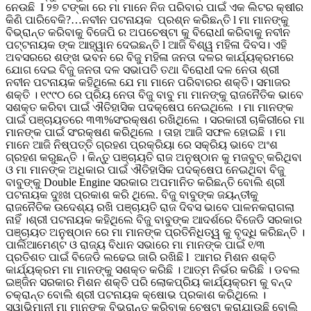
ନେଉଛି I ୨୭ ଟଙ୍କା ରେ ମା ମାନେ ନିଜ ପରିବାର ପାଇଁ ଏକ ଲିଟର କ୍ଷୀର
କିଣି ପାରିବେକି?…ନବୀନ ପଟନାୟକ ପ୍ରଶ୍ନ କରିଛନ୍ତି l ମା ମାନଙ୍କୁ
ବିଭ୍ରାନ୍ତ କରିବାକୁ ବିଜେପି ର ଅପଚେଷ୍ଟା କୁ ବିରୋଧୀ କରିବାକୁ ନବୀନ
ପଟ୍ଟନାୟକ ଙ୍କ ଆହ୍ୱାନ ଦେଇଛନ୍ତି l ଆଜି ବିଶ୍ୱ ମହିଳା ଦିବସ। ଏହି
ଅବସରରେ ଶଙ୍ଖ ଭବନ ରେ ବିଜୁ ମହିଳା ଜନତା ଦଳର କାର୍ଯ୍ୟକ୍ରମରେ
ଯୋଗ ଦେଇ ବିଜୁ ଜନତା ଦଳ ସଭାପତି ତଥା ବିରୋଧୀ ଦଳ ନେତା ଶ୍ରୀ
ନବୀନ ପଟନାୟକ କହିଥିଲେ ଯେ ମା ମାନେ ପରିବାରର ଶକ୍ତି। ସମାଜର
ଶକ୍ତି । ୧୯୯୦ ରେ ପ୍ରିୟ ନେତା ବିଜୁ ବାବୁ ମା ମାନଙ୍କୁ ରାଜନୈତିକ ଭାବେ
ସଶକ୍ତ କରିବା ପାଇଁ ଐତିହାସିକ ପଦକ୍ଷେପ ନେଇଥିଲେ । ମା ମାନଙ୍କ
ପାଇଁ ପଞ୍ଚାୟତରେ ୩୩%ସଂରକ୍ଷଣ ରଖିଥିଲେ । ସରକାରୀ ଚାକିରୀରେ ମା
ମାନଙ୍କ ପାଇଁ ସଂରକ୍ଷଣ କରିଥିଲେ । ତାହା ଆଜି ସଫଳ ହୋଇଛି । ମା
ମାନେ ଆଜି ନିଷ୍ପତ୍ତି ଗ୍ରହଣ ପ୍ରକ୍ରିୟା ରେ ସକ୍ରିୟ ଭାବେ ଅଂଶ
ଗ୍ରହଣ କରୁଛନ୍ତି । କିନ୍ତୁ ପଞ୍ଚାୟତି ରାଜ ଅନୁଷ୍ଠାନ କୁ ମଜବୁତ୍‌ କରିଥିବା
ଓ ମା ମାନଙ୍କ ଅଧିକାର ପାଇଁ ଐତିହାସିକ ପଦକ୍ଷେପ ନେଇଥିବା ବିଜୁ
ବାବୁଙ୍କୁ Double Engine ସରକାର ଅପମାନିତ କରିଛନ୍ତି ବୋଲି ଶ୍ରୀ
ପଟନାୟକ ଦୁଃଖ ପ୍ରକାଶ କରି ଥିଲେ. ବିଜୁ ବାବୁଙ୍କ ଜୟନ୍ତୀକୁ
ରାଜନୈତିକ ଉଦେଶ୍ୟ ରଖି ପଞ୍ଚାୟତି ରାଜ ଦିବସ ଭାବେ ପାଳନକରାଗଲା
ନାହିଁ ।ଶ୍ରୀ ପଟନାୟକ କହିଥିଲେ ବିଜୁ ବାବୁଙ୍କ ଆଦର୍ଶରେ ବିଜେଡି ସରକାର
ପଞ୍ଚାୟତ ଅନୁଷ୍ଠାନ ରେ ମା ମାନଙ୍କ ପ୍ରତିନିଧିତ୍ୱ କୁ ବୃଦ୍ଧି କରିଛନ୍ତି ।
ପାର୍ଲିଆମେଣ୍ଟ ଓ ରାଜ୍ୟ ବିଧାନ ସଭାରେ ମା ମାନଙ୍କ ପାଇଁ ୧/୩
ପ୍ରତିଶତ ପାଇଁ ବିଜେଡି ଲଢେଇ ଜାରି ରଖିଛି l ଆମର ମିଶନ ଶକ୍ତି
କାର୍ଯ୍ୟକ୍ରମ ମା ମାନଙ୍କୁ ସଶକ୍ତ କରିଛି । ଆତ୍ମ ନିର୍ଭର କରିଛି । ଡବଲ
ଇଞ୍ଜିନ ସରକାର ମିଶନ ଶକ୍ତି ପରି ଲୋକପ୍ରିୟ କାର୍ଯ୍ୟକ୍ରମ କୁ ବନ୍ଦ
ଚକ୍ରାନ୍ତ ବୋଲି ଶ୍ରୀ ପଟନାୟକ କ୍ଷୋଭ ପ୍ରକାଶ କରିଥିଲେ ।
ସ୍ୱାଭିମାନୀ ମା ମାନଙ୍କୁ ବିଭ୍ରାନ୍ତ କରିବାକୁ ଚେଷ୍ଟା କରାଯାଉଛି ବୋଲି