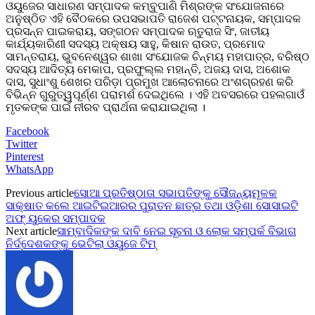
ଓୟୁଜେର ସାଧାରଣ ସମ୍ପାଦକ କମ୍ବୁପାଣି ମିଶ୍ରଙ୍କ ସଂଯୋଜନାରେ
ଅନୁଷ୍ଠିତ ଏହି ବୈଠକରେ ଉପସଭାପତି ରାଜେଶ ପଟ୍ଟନାୟକ, ସମ୍ପାଦକ
ପ୍ରସନ୍ନ ପାଇକରାୟ, ସଙ୍ଗଠନ ସମ୍ପାଦକ ଋତୁରାଜ ସିଂ, ଜାତୀୟ
କାର୍ଯ୍ୟକାରିଣୀ ସଦସ୍ୟ ଅକ୍ଷୟ ସାହୁ, କିଷାନ ରାଉତ, ପ୍ରମୋଦ
ସାମନ୍ତରାୟ, ଭୁବନେଶ୍ୱର ଶାଖା ସଂଯୋଜକ ଚିନ୍ମୟ ମହାପାତ୍ର, ବରିଷ୍ଠ
ସଦସ୍ୟ ଆଦିତ୍ୟ ମେକାପ, ପ୍ରଫୁଲ୍ଲ ମହାନ୍ତି, ଅଜୟ ଦାସ, ଅଶୋକ
ଦାସ, ସୁଧାଂଶୁ ଶେଖର ପରିଡ଼ା ପ୍ରମୁଖ ଆଲୋଚନାରେ ଅଂଶଗ୍ରହଣ କରି
ବିଭିନ୍ନ ଗୁରୁତ୍ୱପୂର୍ଣ୍ଣ ପରାମର୍ଶ ଦେଇଥିଲେ । ଏହି ଅବସରରେ ପହଲଗାଓଁ
ମୃତକଙ୍କ ପାଇଁ ନୀରବ ପ୍ରାର୍ଥନା କରାଯାଇଥିଲା ।
Facebook
Twitter
Pinterest
WhatsApp
Previous article
ସୋଆ ପ୍ରତିଷ୍ଠାତା ସଭାପତିଙ୍କୁ ସୌଜନ୍ୟମୂଳକ
ସାକ୍ଷାତ କଲେ ଆଇଟିଇଆରର ପୁରାତନ ଛାତ୍ର ତଥା ଓଡ଼ିଶା ସୋସାଇଟି
ଅଫ୍ ୟୁକେର ସମ୍ପାଦକ
Next article
ସାମ୍ବାଦିକଙ୍କ ଦାବି ନେଇ ସୂଚନା ଓ ଲୋକ ସମ୍ପର୍କ ବିଭାଗ
ନିର୍ଦ୍ଦେଶକଙ୍କୁ ଭେଟିଲା ଓୟୁଜେ ଟିମ୍