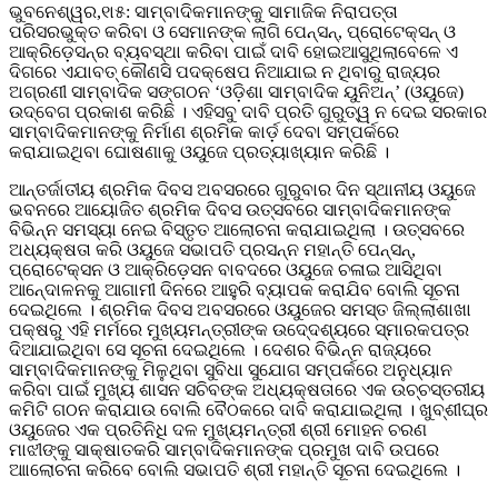
ଭୁବନେଶ୍ୱର,୧ା୫: ସାମ୍ବାଦିକମାନଙ୍କୁ ସାମାଜିକ ନିରାପତ୍ତା
ପରିସରଭୁକ୍ତ କରିବା ଓ ସେମାନଙ୍କ ଲାଗି ପେନ୍ସନ୍, ପ୍ରୋଟେକ୍ସନ୍ ଓ
ଆକ୍ରିଡ଼େସନ୍ର ବ୍ୟବସ୍ଥା କରିବା ପାଇଁ ଦାବି ହୋଇଆସୁଥିଲାବେଳେ ଏ
ଦିଗରେ ଏଯାବତ୍ କୌଣସି ପଦକ୍ଷେପ ନିଆଯାଇ ନ ଥିବାରୁ ରାଜ୍ୟର
ଅଗ୍ରଣୀ ସାମ୍ବାଦିକ ସଙ୍ଗଠନ ‘ଓଡ଼ିଶା ସାମ୍ବାଦିକ ୟୁନିଅନ୍’ (ଓୟୁଜେ)
ଉଦ୍ବେଗ ପ୍ରକାଶ କରିଛି । ଏହିସବୁ ଦାବି ପ୍ରତି ଗୁରୁତ୍ୱ ନ ଦେଇ ସରକାର
ସାମ୍ବାଦିକମାନଙ୍କୁ ନିର୍ମାଣ ଶ୍ରମିକ କାର୍ଡ଼ ଦେବା ସମ୍ପର୍କରେ
କରାଯାଇଥିବା ଘୋଷଣାକୁ ଓୟୁଜେ ପ୍ରତ୍ୟାଖ୍ୟାନ କରିଛି ।
ଆନ୍ତର୍ଜାତୀୟ ଶ୍ରମିକ ଦିବସ ଅବସରରେ ଗୁରୁବାର ଦିନ ସ୍ଥାନୀୟ ଓୟୁଜେ
ଭବନରେ ଆୟୋଜିତ ଶ୍ରମିକ ଦିବସ ଉତ୍ସବରେ ସାମ୍ବାଦିକମାନଙ୍କ
ବିଭିନ୍ନ ସମସ୍ୟା ନେଇ ବିସ୍ତୃତ ଆଲୋଚନା କରାଯାଇଥିଲା । ଉତ୍ସବରେ
ଅଧ୍ୟକ୍ଷତା କରି ଓୟୁଜେ ସଭାପତି ପ୍ରସନ୍ନ ମହାନ୍ତି ପେନ୍ସନ୍,
ପ୍ରୋଟେକ୍ସନ ଓ ଆକ୍ରିଡ଼େସନ ବାବଦରେ ଓୟୁଜେ ଚଳାଇ ଆସିଥିବା
ଆନେ୍ଦାଳନକୁ ଆଗାମୀ ଦିନରେ ଆହୁରି ବ୍ୟାପକ କରାଯିବ ବୋଲି ସୂଚନା
ଦେଇଥିଲେ । ଶ୍ରମିକ ଦିବସ ଅବସରରେ ଓୟୁଜେର ସମସ୍ତ ଜିଲ୍ଲାଶାଖା
ପକ୍ଷରୁ ଏହି ମର୍ମରେ ମୁଖ୍ୟମନ୍ତ୍ରୀଙ୍କ ଉଦେ୍ଦଶ୍ୟରେ ସ୍ମାରକପତ୍ର
ଦିଆଯାଇଥିବା ସେ ସୂଚନା ଦେଇଥିଲେ । ଦେଶର ବିଭିନ୍ନ ରାଜ୍ୟରେ
ସାମ୍ବାଦିକମାନଙ୍କୁ ମିଳୁଥିବା ସୁବିଧା ସୁଯୋଗ ସମ୍ପର୍କରେ ଅନୁଧ୍ୟାନ
କରିବା ପାଇଁ ମୁଖ୍ୟ ଶାସନ ସଚିବଙ୍କ ଅଧ୍ୟକ୍ଷତାରେ ଏକ ଉଚ୍ଚସ୍ତରୀୟ
କମିଟି ଗଠନ କରାଯାଉ ବୋଲି ବୈଠକରେ ଦାବି କରାଯାଇଥିଲା । ଖୁବ୍ଶୀଘ୍ର
ଓୟୁଜେର ଏକ ପ୍ରତିନିଧି ଦଳ ମୁଖ୍ୟମନ୍ତ୍ରୀ ଶ୍ରୀ ମୋହନ ଚରଣ
ମାଝୀଙ୍କୁ ସାକ୍ଷାତକରି ସାମ୍ବାଦିକମାନଙ୍କ ପ୍ରମୁଖ ଦାବି ଉପରେ
ଆାଲୋଚନା କରିବେ ବୋଲି ସଭାପତି ଶ୍ରୀ ମହାନ୍ତି ସୂଚନା ଦେଇଥିଲେ ।