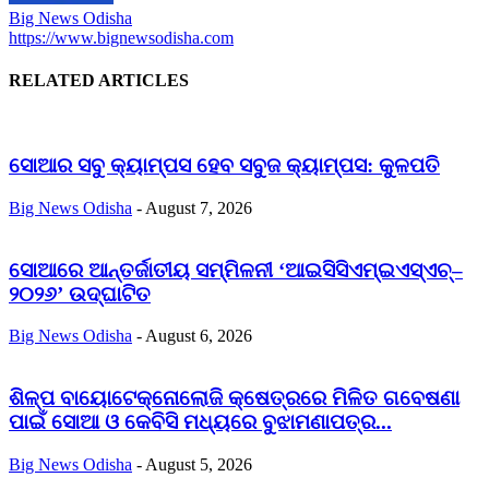
Big News Odisha
https://www.bignewsodisha.com
RELATED ARTICLES
ସୋଆର ସବୁ କ୍ୟାମ୍ପସ ହେବ ସବୁଜ କ୍ୟାମ୍ପସ: କୁଳପତି
Big News Odisha
-
August 7, 2026
ସୋଆରେ ଆନ୍ତର୍ଜାତୀୟ ସମ୍ମିଳନୀ ‘ଆଇସିସିଏମ୍‌ଇଏସ୍‌ଏଚ୍‌–
୨୦୨୬’ ଉଦ୍‌ଘାଟିତ
Big News Odisha
-
August 6, 2026
ଶିଳ୍ପ ବାୟୋଟେକ୍ନୋଲୋଜି କ୍ଷେତ୍ରରେ ମିଳିତ ଗବେଷଣା
ପାଇଁ ସୋଆ ଓ କେବିସି ମଧ୍ୟରେ ବୁଝାମଣାପତ୍ର...
Big News Odisha
-
August 5, 2026