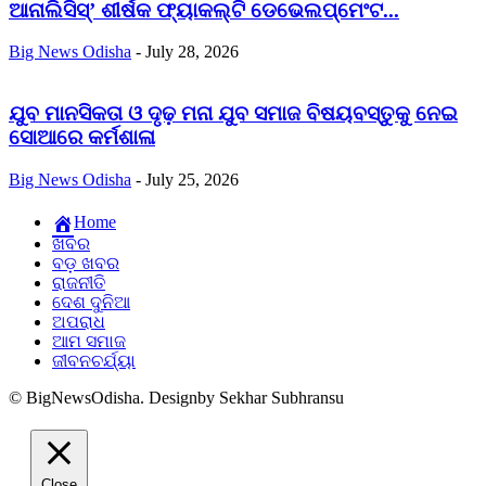
ଆନାଲିସିସ୍‌’ ଶୀର୍ଷକ ଫ୍ୟାକଲ୍ଟି ଡେଭେଲପ୍‌ମେଂଟ...
Big News Odisha
-
July 28, 2026
ଯୁବ ମାନସିକତା ଓ ଦୃଢ଼ ମନା ଯୁବ ସମାଜ ବିଷୟବସ୍ତୁକୁ ନେଇ
ସୋଆରେ କର୍ମଶାଳା
Big News Odisha
-
July 25, 2026
Home
ଖବର
ବଡ଼ ଖବର
ରାଜନୀତି
ଦେଶ ଦୁନିଆ
ଅପରାଧ
ଆମ ସମାଜ
ଜୀବନଚର୍ଯ୍ୟା
© BigNewsOdisha. Designby Sekhar Subhransu
Close