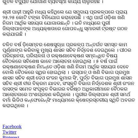
ଭୁତଳ ବିଦ୍ୟୁତ ଯୋଗାଣ ବ୍ୟବସ୍ଥା କାର୍ଯ୍ୟ ଚାଲୁରହିଛି ।
ଶ୍ରୀ ପାଢ଼ୀ ଆହୁରି ମଧ୍ୟ କହିଥିଲେ ଯେ ସମୁଦାୟ ପ୍ରକଳ୍ପରେ ପ୍ରାୟ
୨୫.୨୫ କୋଟି ଟଙ୍କା ବିନିଯୋଗ କରାହେଉଛି । ଏଥି ପାଇଁ ଓଡ଼ିଶା ଖଣି
ନିଗମ ଆର୍ଥିକ ସହାୟତା ଯୋଗାଉଛନ୍ତି । ଇତି ମଧ୍ୟରେ ପୁରୀ
ଜିଲ୍ଲାପାଳଙ୍କ ଅଧ୍ୟକ୍ଷତାରେ ଗୋପବନ୍ଧୁ ସ୍ମାରକୀ ଟ୍ରଷ୍ଟ ଗଠନ
କରାଯାଇଛି ।
ଚଳିତ ବର୍ଷ ଡ଼ିସେମ୍ବର ଶେଷସୁଦ୍ଧା ପ୍ରକଳ୍ପ ଅନ୍ତର୍ଗତ ସମସ୍ତ କାମ
ପୂର୍ଣ୍ଣାଙ୍ଗ କରିବାକୁ ମୁଖ୍ୟ ଶାସନ ସଚିବ ନିର୍ଦ୍ଦେଶ ଦେଇଥିଲେ । ପୀଠର
ପରିଚ୍ଛନତା, ପରିଚାଳନା ଓ ରକ୍ଷଣାବେକ୍ଷଣ ସମ୍ବନ୍ଧିତ ବିଷୟ
ବୈଠକରେ ସବିଶେଷ ଭାବେ ଆଲୋଚନା ହୋଇଥିଲା । ୫ ବର୍ଷ ପାଇଁ
ରକ୍ଷଣାବେକ୍ଷଣ ନିମନ୍ତେ ଓଡ଼ିଶା ଖଣି ନିଗମ ଆର୍ଥିକ ସହାୟତା ଦେବେ
ବୋଲି ବୈଠକରେ ସ୍ଥିର ହୋଇଥିଲା । ଇସ୍ପାତ୍ ଓ ଖଣି ବିଭାଗ ପ୍ରମୁଖ
ଶାସନ ସଚିବ ଶ୍ରୀ ଦେଓ ରଂଜନ କୁମାର ସିଂ, ପୁର୍ତ୍ତ ବିଭାଗ ପ୍ରମୁଖ ଶାସନ
ସଚିବ ଶ୍ରୀ ବୀର ବିକ୍ରମ ଯାଦବ, ସଂସ୍କୃତି ବିଭାଗ ନିର୍ଦ୍ଦେଶକ ଶ୍ରୀ ରଂଜନ
ଦାସଙ୍କ ସମେତ ସଂପୃକ୍ତ ବିଭାଗର ବରିଷ୍ଠ ଅଧିକାରୀମାନେ ବୈଠକର
ଆଲୋଚନାରେ ଅଂଶଗ୍ରହଣ କରିଥିଲେ । ପୁରୀର ଜିଲ୍ଲାପାଳ ଶ୍ରୀ ସମର୍ଥ
ବର୍ମା ଭିଡିଓ କନ୍ଫେରେନ୍ସିଂ ମାଧ୍ୟମରେ କ୍ଷେତ୍ରସ୍ତରୀୟ ସ୍ଥିତି ଅବଗତ
କରାଇଥିଲେ ।
Facebook
Twitter
Pinterest