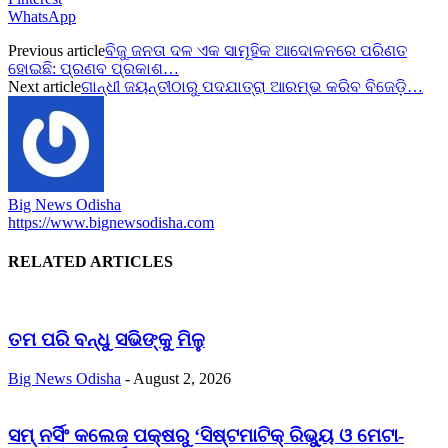
WhatsApp
Previous article
ବିଜୁ ଜନତା ଦଳ ଏକ ସାମୂହିକ ଆଦୋଳନରେ ପରିଣତ
ହୋଇଛି: ପ୍ରଣବ ପ୍ରକାଶ…
Next article
ଗାନ୍ଧୀ ଜୟନ୍ତୀଠାରୁ ପଦଯାତ୍ରା ଆରମ୍ଭ କରିବ ବିଜେଡ଼ି…
Big News Odisha
https://www.bignewsodisha.com
RELATED ARTICLES
ତମ ପରି ବନ୍ଧୁ ସଭିଙ୍କୁ ମିଳୁ
Big News Odisha
-
August 2, 2026
ସମ୍ ନର୍ସିଂ କଲେଜ ପକ୍ଷରୁ ‘ସିଷ୍ଟମାଟିକ୍ ରିଭ୍ୟୁ ଓ ମେଟା-