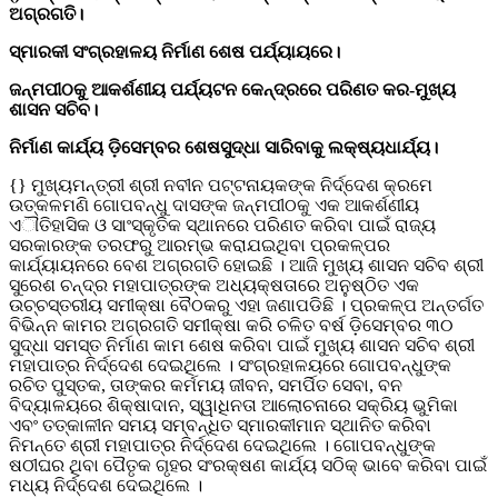
ଅଗ୍ରଗତି।
ସ୍ମାରକୀ ସଂଗ୍ରହାଳୟ ନିର୍ମାଣ ଶେଷ ପର୍ଯ୍ୟାୟରେ।
ଜନ୍ମପୀଠକୁ ଆକର୍ଶଣୀୟ ପର୍ଯ୍ୟଟନ କେନ୍ଦ୍ରରେ ପରିଣତ କର-ମୁଖ୍ୟ
ଶାସନ ସଚିବ।
ନିର୍ମାଣ କାର୍ଯ୍ୟ ଡ଼ିସେମ୍ବର ଶେଷସୁଦ୍ଧା ସାରିବାକୁ ଲକ୍ଷ୍ୟଧାର୍ଯ୍ୟ।
{} ମୁଖ୍ୟମନ୍ତ୍ରୀ ଶ୍ରୀ ନବୀନ ପଟ୍ଟନାୟକଙ୍କ ନିର୍ଦ୍ଦେଶ କ୍ରମେ
ଉତ୍କଳମଣି ଗୋପବନ୍ଧୁ ଦାସଙ୍କ ଜନ୍ମପୀଠକୁ ଏକ ଆକର୍ଶଣୀୟ
ଏୗତିହାସିକ ଓ ସାଂସ୍କୃତିକ ସ୍ଥାନରେ ପରିଣତ କରିବା ପାଇଁ ରାଜ୍ୟ
ସରକାରଙ୍କ ତରଫରୁ ଆରମ୍ଭ କରାଯଇଥିବା ପ୍ରକଳ୍ପର
କାର୍ଯ୍ୟାୟନରେ ବେଶ ଅଗ୍ରଗତି ହୋଇଛି । ଆଜି ମୁଖ୍ୟ ଶାସନ ସଚିବ ଶ୍ରୀ
ସୁରେଶ ଚନ୍ଦ୍ର ମହାପାତ୍ରଙ୍କ ଅଧ୍ୟକ୍ଷତାରେ ଅନୁଷ୍ଠିତ ଏକ
ଉଚ୍ଚସ୍ତରୀୟ ସମୀକ୍ଷା ବୈଠକରୁ ଏହା ଜଣାପଡିଛି । ପ୍ରକଳ୍ପ ଅନ୍ତର୍ଗତ
ବିଭିନ୍ନ କାମର ଅଗ୍ରଗତି ସମୀକ୍ଷା କରି ଚଳିତ ବର୍ଷ ଡ଼ିସେମ୍ବର ୩୦
ସୁଦ୍ଧା ସମସ୍ତ ନିର୍ମାଣ କାମ ଶେଷ କରିବା ପାଇଁ ମୁଖ୍ୟ ଶାସନ ସଚିବ ଶ୍ରୀ
ମହାପାତ୍ର ନିର୍ଦ୍ଦେଶ ଦେଇଥିଲେ । ସଂଗ୍ରହାଳୟରେ ଗୋପବନ୍ଧୁଙ୍କ
ରଚିତ ପୁସ୍ତକ, ତାଙ୍କର କର୍ମମୟ ଜୀବନ, ସମର୍ପିତ ସେବା, ବନ
ବିଦ୍ୟାଳୟରେ ଶିକ୍ଷାଦାନ, ସ୍ୱାଧିନତା ଆଲୋଚନାରେ ସକ୍ରିୟ ଭୁମିକା
ଏବଂ ତତ୍କାଳୀନ ସମୟ ସମ୍ବନ୍ଧିତ ସ୍ମାରକୀମାନ ସ୍ଥାନିତ କରିବା
ନିମନ୍ତେ ଶ୍ରୀ ମହାପାତ୍ର ନିର୍ଦ୍ଦେଶ ଦେଇଥିଲେ । ଗୋପବନ୍ଧୁଙ୍କ
ଷଠୀଘର ଥିବା ପୈତୃକ ଗୃହର ସଂରକ୍ଷଣ କାର୍ଯ୍ୟ ସଠିକ୍ ଭାବେ କରିବା ପାଇଁ
ମଧ୍ୟ ନିର୍ଦ୍ଦେଶ ଦେଇଥିଲେ ।