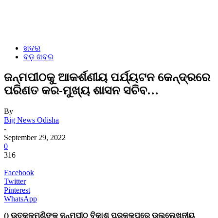
ଖବର
ବଡ଼ ଖବର
ଜନ୍ମପୀଠକୁ ଆକର୍ଶଣୀୟ ପର୍ଯ୍ୟଟନ କେନ୍ଦ୍ରରେ
ପରିଣତ କର-ମୁଖ୍ୟ ଶାସନ ସଚିବ…
By
Big News Odisha
-
September 29, 2022
0
316
Facebook
Twitter
Pinterest
WhatsApp
() ଉତ୍କଳମଣିଙ୍କ ଜନ୍ମପୀଠ ବିକାଶ ପ୍ରକଳ୍ପରେ ଉଲ୍ଲେଖନୀୟ