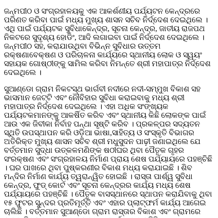
ଜନ୍ମପୀଠ ଓ ସଂଗ୍ରହାଳୟକୁ ଏକ ଆକର୍ଶଣୀୟ ପର୍ଯ୍ୟଟନ କେନ୍ଦ୍ରରେ
ପରିଣତ କରିବା ପାଇଁ ମଧ୍ୟ ମୁଖ୍ୟ ଶାସନ ସଚିବ ନିର୍ଦ୍ଦେଶ ଦେଇଥିଲେ ।
ଏଥି ପାଇଁ ପର୍ଯ୍ୟଟକ ସୁବିଧାକେନ୍ଦ୍ର, ସୂଚନା କେନ୍ଦ୍ର, ଜାତୀୟ ରାଜପଥ
ନିକଟରେ ସୁଦୃଶ୍ୟ ହୋଡିଂ, ଆଦି ଲଗାଇବା ପାଇଁ ନିର୍ଦ୍ଦେଶ ଦେଇଥିଲେ ।
ଜନ୍ମପୀଠ ସହ, କରାଯାଉଥିବା ବିଭିନ୍ନ ସୁବିଧାର ଉତ୍ତମ
ରକ୍ଷଣାବେକ୍ଷଣ ଓ ପରିଚାଳନା କାର୍ଯ୍ୟରେ ସ୍ଥାନୀୟ ଲୋକ ଓ ସ୍ୱୟଂ
ସହାୟକ ଗୋଷ୍ଠୀଙ୍କୁ ସାମିଲ କରିବା ନିମନ୍ତେ ଶ୍ରୀ ମହାପାତ୍ର ନିର୍ଦ୍ଦେଶ
ଦେଇଥିଲେ ।
ସୁଆଣ୍ଡୋ ଗ୍ରାମ ନିକଟସ୍ଥ ଭାର୍ଗବୀ ନଦୀରେ ନଦୀ-ସମ୍ମୁଖ ବିକାଶ ସହ
ଭାସମାନ ଜେଟ୍ଟି ଏବଂ ନୌବିହାର ସୁବିଧା କରାଇବାକୁ ମଧ୍ୟ ଶ୍ରୀ
ମହାପାତ୍ର ନିର୍ଦ୍ଦେଶ ଦେଇଥିଲେ । ଏହା ଅଧିକ ସଂଙ୍ଖ୍ୟକ
ପର୍ଯ୍ୟଟକମାନଙ୍କୁ ଆକର୍ଷିତ କରିବ ଏବଂ ସ୍ଥାନୀୟ କିଛି ଲୋକଙ୍କ ପାଇଁ
ଆଉ ଏକ ଜିବୀକା ନିର୍ବାହ ପନ୍ଥା ସୃଷ୍ଟି କରିବ । ପ୍ରକଳ୍ପର ସଦ୍ୟତନ
ସ୍ଥିତି ଉପସ୍ଥାପନ କରି ଓଡ଼ିଆ ଭାଷା,ସାହିତ୍ୟ ଓ ସଂସ୍କୃତି ବିଭାଗର
ଅତିରିକ୍ତ ମୁଖ୍ୟ ଶାସନ ସଚିବ ଶ୍ରୀ ମଧୁସୁଦନ ପାଢ଼ୀ ଜଣାଇଥିଲେ ଯେ
ବର୍ତ୍ତମାନ ସୁଦ୍ଧା ଉତ୍କଳମଣିଙ୍କ ଷଠୀଘର ଥିବା ପୈତୃକ ଗୃହର
ସଂରକ୍ଷଣ ଏବଂ ସଂଗ୍ରହାଳୟ ନିର୍ମାଣ ପ୍ରାୟ ଶେଷ ପର୍ଯ୍ୟାୟରେ ପହଞ୍ଚିଛି
। ଘର ପାଖରେ ଥିବା ପୁଷ୍କରଣୀର ବିକାଶ ମଧ୍ୟ କରାଯାଇଛି । ଶିବ
ମନ୍ଦିର ନିର୍ମାଣ କାର୍ଯ୍ୟ ତ୍ୱରାନ୍ୱିତ ହୋଇଛି । ରାସ୍ତା ପାର୍ଶ୍ୱ ସୁବିଧା
କେନ୍ଦ୍ର, ଫୁଡ୍ କୋର୍ଟ ଏବଂ ସୂଚନା କେନ୍ଦ୍ରର କାର୍ଯ୍ୟ ମଧ୍ୟ ଶେଷ
ପର୍ଯ୍ୟାୟରେ ପହଞ୍ଚିଛି । ପୈତୃକ ବାସସ୍ଥାନରେ ସ୍ଥାପନ କରାଯିବାକୁ ଥିବା
୧୫ ଫୁଟର ସୁନ୍ଦର ପ୍ରତିମୂର୍ତ୍ତି ଏବଂ ଏହାର ପ୍ଲାଟ୍ଫର୍ମ କାର୍ଯ୍ୟ ଆଗେଇ
ଚାଲିଛି । ବର୍ତ୍ତମାନ ସୁଆଣ୍ଡୋ ଗ୍ରାମ ରାସ୍ତାର ବିକାଶ ଏବଂ ଗ୍ରାମରେ