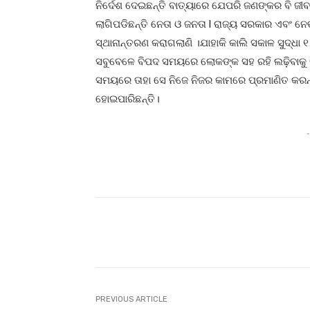
ନିର୍ଦେଶ ଦେଇଛନ୍ତି ବାତ୍ୟାରେ ଯେପରି ଜଣଙ୍କର ବି ଜୀବନ 
ଲାଗିପଡିଛନ୍ତି ନେତା ଓ ଜନତା l ରାଜ୍ୟ ସରକାର ଏବଂ
ସ୍ଥାନାନ୍ତରଣ କରାଗଲାଣି ।ଯାହାକି କାଲି ସକାଳ ସୁଦ୍ଧା
ସବୁବେଳେ ବିପଦ ସମୟରେ ଲୋକଙ୍କ ସହ ରହି ଲଢ଼ିବାକୁ 
ସମୟରେ ତାହା ସେ ନିଜେ ନିଜର କାମରେ ପ୍ରମାଣିତ କରନ୍ତ
ହୋଇପାରିଛନ୍ତି।
-
Facebook
T
Share
PREVIOUS ARTICLE