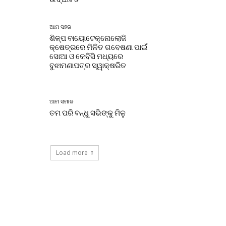
ଆମ ସହର
ଶିଳ୍ପ ବାୟୋଟେକ୍ନୋଲୋଜି
କ୍ଷେତ୍ରରେ ମିଳିତ ଗବେଷଣା ପାଇଁ
ସୋଆ ଓ କେବିସି ମଧ୍ୟରେ
ବୁଝାମଣାପତ୍ର ସ୍ୱାକ୍ଷରିତ
ଆମ ସମାଜ
ତମ ପରି ବନ୍ଧୁ ସଭିଙ୍କୁ ମିଳୁ
Load more