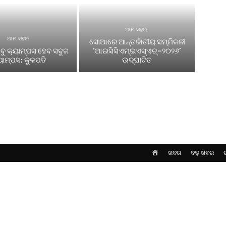
ଆମ ସହର
ଆମ ସହର
ସୋଆରେ ଆନ୍ତର୍ଜାତୀୟ ସମ୍ମିଳନୀ
ୁ କ୍ୟାମ୍ପସ ହେବ ସବୁଜ
‘ଆଇସିସିଏମ୍‌ଇଏସ୍‌ଏଚ୍‌–୨୦୨୬’
ୟାମ୍ପସ: କୁଳପତି
ଉଦ୍‌ଘାଟିତ
HOME
ଖବର
ବଡ଼ ଖବର