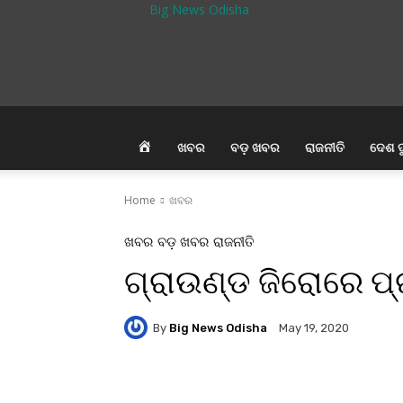
Big News Odisha
HOME
ଖବର
ବଡ଼ ଖବର
ରାଜନୀତି
ଦେଶ ଦ
Home
ଖବର
ଖବର
ବଡ଼ ଖବର
ରାଜନୀତି
ଗ୍ରାଉଣ୍ଡ ଜିରୋରେ ପ
By
Big News Odisha
May 19, 2020
Facebook
Twitter
Pi