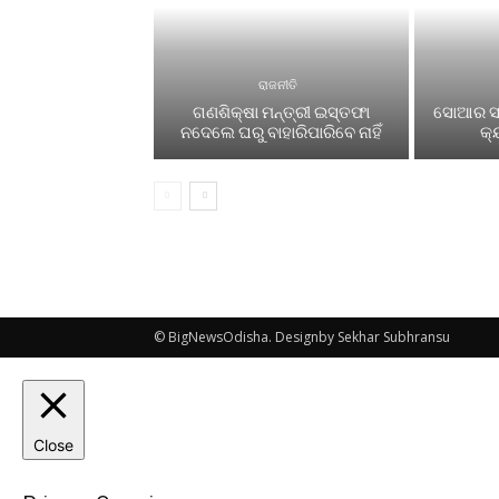
ରାଜନୀତି
ଗଣଶିକ୍ଷା ମନ୍ତ୍ରୀ ଇସ୍ତଫା
ସୋଆର ସବ
ନଦେଲେ ଘରୁ ବାହାରିପାରିବେ ନାହିଁ
କ୍
© BigNewsOdisha. Designby Sekhar Subhransu
Close