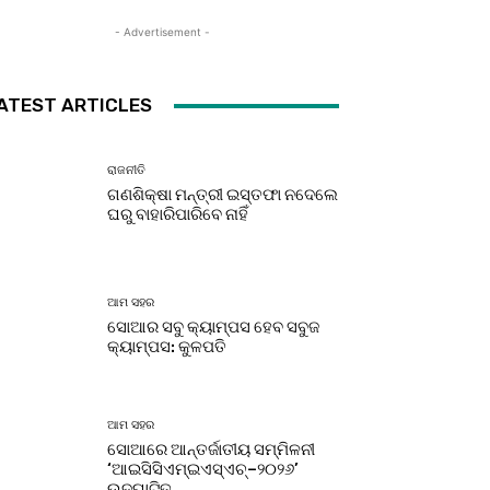
- Advertisement -
ATEST ARTICLES
ରାଜନୀତି
ଗଣଶିକ୍ଷା ମନ୍ତ୍ରୀ ଇସ୍ତଫା ନଦେଲେ
ଘରୁ ବାହାରିପାରିବେ ନାହିଁ
ଆମ ସହର
ସୋଆର ସବୁ କ୍ୟାମ୍ପସ ହେବ ସବୁଜ
କ୍ୟାମ୍ପସ: କୁଳପତି
ଆମ ସହର
ସୋଆରେ ଆନ୍ତର୍ଜାତୀୟ ସମ୍ମିଳନୀ
‘ଆଇସିସିଏମ୍‌ଇଏସ୍‌ଏଚ୍‌–୨୦୨୬’
ଉଦ୍‌ଘାଟିତ