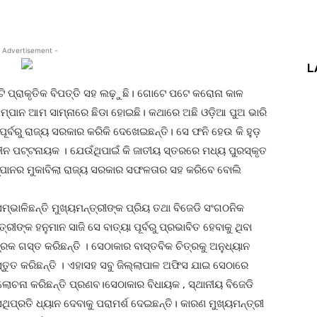
 Advertisement -
L
ଟି ପ୍ରାକୃତିକ ବିପତ୍ତି ସହ ଲଢ଼ୁଛି। ଗୋଟେ ପଟେ କରୋନା କାଳ
ଅମ୍ପାନ ଆମ ସାମ୍ନାରେ ଛିଡା ହୋଇଛି। କଥାରେ ଅଛି ଓଡ଼ିଆ ପୁଅ ଭାରି
ି ପୂର୍ବରୁ ରାଜ୍ୟ ସରକାର କରିକି ଦେଖେଇଛନ୍ତି। ସେ ଫନି ହେଉ କି ହୁଡ଼
ନବୀନ ପଟ୍ଟନାୟକ । ଯେଉଁଥିପାଇଁ କି ଜାତୀୟ ସ୍ତରରେ ମଧ୍ୟ ପୁରସ୍କୃତ
ପାନର ମୁକାବିଲା ରାଜ୍ୟ ସରକାର ସଫଳତାର ସହ କରିବେ ବୋଲି
ଭାଳିଛନ୍ତି ମୁଖ୍ୟମନ୍ତ୍ରୀଙ୍କ ପ୍ରିୟ ତଥା ବିଜେଡି ସଂଗଠନିକ
ୀଙ୍କ ହନୁମାନ ସାଜି ସେ ବାତ୍ୟା ପୂର୍ବରୁ ପ୍ରଭାବିତ ହେବାକୁ ଥିବା
୍ରକ ଗସ୍ତ କରିଛନ୍ତି । ସେଠାକାର ବାସ୍ତବିକ ଚିତ୍ରକୁ ଅନୁଧ୍ୟାନ
ରସ୍ତୁତ କରିଛନ୍ତି । ଏହାସହ ସବୁ ଜିଲ୍ଲାପାଳ ଅଫିସ ଯାଇ ସେଠାରେ
ଲୋଚନା କରିଛନ୍ତି ପ୍ରଣବ।ସେଠାକାର ବିଧାୟକ , ସ୍ଥାନୀୟ ବିଜେଡି
େଥିପ୍ରତି ଧ୍ୟାନ ଦେବାକୁ ପରାମର୍ଶ ଦେଇଛନ୍ତି। କାରଣ ମୁଖ୍ୟମନ୍ତ୍ରୀ