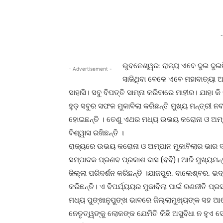
-
ଭୁବନେଶ୍ୱର: ରାଜ୍ୟ ଏବେ ଦୁଇ ଦୁଇ
- Advertisement -
ସାଜିଥିବା ବେଳେ ଏବେ ମହାବାତ୍ୟା 
ସାହାସି। ସବୁ ବିପତ୍ତି ସାମ୍ନା କରିବାରେ ମାହୀର। ଯାହା କ
ହୁଡ଼ ସବୁର ସଫଳ ମୁକାବିଲା କରିଛନ୍ତି ମୁଖ୍ୟ ମନ୍ତ୍ରୀ 
ହୋଇଛନ୍ତି । ତେଣୁ ଏଥର ମଧ୍ୟ ଉଭୟ କରୋନା ଓ ଅମ୍
ବିଶ୍ୱାସ ରଖିଛନ୍ତି ।
ରାଜ୍ୟରେ ଉଭୟ କରୋନା ଓ ଅମ୍ପାନ ମୁକାବିଲାର ଭାର ସମ୍
ସମ୍ପାଦକ ପ୍ରଣବ ପ୍ରକାଶ ଦାସ (ବବି)। ଆଜି ମୁଖ୍ୟମନ୍ତ୍ର
ଜିଲ୍ଲା ପରିଦର୍ଶନ କରିଛନ୍ତି ।ଯାଜପୁର, ବାଲେଶ୍ବର, ଭଦ
କରିଛନ୍ତି। ଏ ବିପର୍ଯ୍ୟୟର ମୁକାବିଲା ପାଇଁ ରଣନୀତି ପ୍
ମଧ୍ୟ ପୁଙ୍ଖାନୁପୁଙ୍ଖ ଭାବରେ ଜିଲ୍ଲାମୁଖ୍ୟଙ୍କ ସହ ଆ
ନେତୃତ୍ୱଙ୍କୁ ଲୋକଙ୍କ ଯେମିତି କିଛି ଅସୁବିଧା ନ ହୁଏ ସ