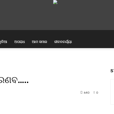
ୁନିଆ
ଅପରାଧ
ଆମ ସମାଜ
ଜୀବନଚର୍ଯ୍ୟା
S
୍ରଣବ…..
640
0
nterest
WhatsApp