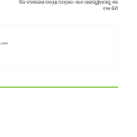
ଦିଗ ବଦଳାଇଲା ବାତ୍ୟା ଅମ୍ପାନ: ଏବେ ପାରାଦ୍ୱୀପଠାରୁ ଏକ
୧୨୫ କିମି
a.com