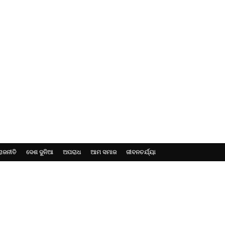
ରାଜନୀତି
ଦେଶ ଦୁନିଆ
ଅପରାଧ
ଆମ ସମାଜ
ଜୀବନଚର୍ଯ୍ୟା