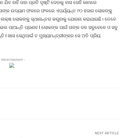
ଯିବ ନାହିଁ ତାହା ପ୍ରତି ଦୃଷ୍ଟି ଦେବାକୁ ବାସ ସେହି କାମରେ
 ନେତାଙ୍କ ଉଦ୍ୟମ ଫଳରେ ଫଳରେ ଏପର୍ଯ୍ୟନ୍ତ ୯୦ ହଜାର ଲୋକଙ୍କୁ
 ୧ ଲକ୍ଷ ଲୋକଙ୍କୁ ସ୍ଥାନାନ୍ତର କରୁବାକୁ ଯୋଜନା କରାଯାଇଛି। ତେବେ
ଭଲ ପାଆନ୍ତି ପ୍ରଣବ l ଲୋକଙ୍କ ପାଇଁ ତାଙ୍କ ଦଳ ସବୁବେଳେ ଓ ସବୁ
ି l ଖାସ ସେଥିପାଇଁ ତ ମୁଖ୍ୟମନ୍ତ୍ରୀଙ୍କର ସେ ଅତି ପ୍ରିୟ
 Advertisement -
witter
Pinterest
WhatsApp
NEXT ARTICLE