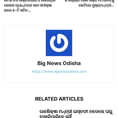
କଟକ ବଡ ଡାକ୍ତରଖାନା ଓ ତାଳଦଣ୍ଡା
6 ଜିଲ୍ଲାର ମିଶନ ଶକ୍ତି ମା ମାନଙ୍କୁ
କେନାଲ ରୂପାନ୍ତରଣ କାମ ସମୀକ୍ଷା
ଭେଟିଲେ ମୁଖ୍ୟମନ୍ତ୍ରୀ…
କଲେ ୫-ଟି ସଚିବ…
Big News Odisha
https://www.bignewsodisha.com
RELATED ARTICLES
ଗଣଶିକ୍ଷା ମନ୍ତ୍ରୀ ଇସ୍ତଫା ନଦେଲେ ଘରୁ
ବାହାରିପାରିବେ ନାହିଁ