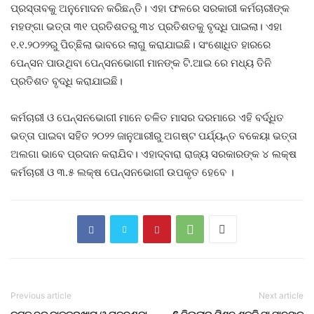
ପ୍ରସ୍ତାବକୁ ଅନୁମୋଦନ କରିଛନ୍ତି। ଏହା ଫଳରେ ସରକାରୀ କର୍ମଚାରୀଙ୍କ
ମହଙ୍ଗା ଭତ୍ତା ୩୧ ପ୍ରତିଶତରୁ ୩୪ ପ୍ରତିଶତକୁ ବୃଦ୍ଧି ପାଇଲା। ଏହା
୧.୧.୨୦୨୨ରୁ ପିଚ୍ଛିଲା ଭାବରେ ଲାଗୁ କରାଯାଇଛି। ସଂଶୋଧିତ ହାରରେ
ପେନ୍‌ସନ ପାଉଥିବା ପେନ୍‌ସନଭୋଗୀ ମାନଙ୍କ ଟି.ଆଇ ରେ ମଧ୍ୟ ତିନି
ପ୍ରତିଶତ ବୃଦ୍ଧି କରାଯାଇଛି।
କର୍ମଚାରୀ ଓ ପେନ୍ସନଭୋଗୀ ମାନେ ଚଳିତ ମାସର ଦରମାରେ ଏହି ବର୍ଦ୍ଧିତ
ଭତ୍ତା ପାଇବା ସହିତ ୨୦୨୨ ଜାନୁଆରୀରୁ ଅଗଷ୍ଟ ପର୍ଯ୍ୟନ୍ତ ବକେୟା ଭତ୍ତା
ଅଲଗା ଭାବେ ପ୍ରଦାନ କରାଯିବ। ଏହାଦ୍ବାରା ରାଜ୍ୟ ସରକାରଙ୍କ ୪ ଲକ୍ଷ
କର୍ମଚାରୀ ଓ ୩.୫ ଲକ୍ଷ ପେନ୍ସନଭୋଗୀ ଉପକୃତ ହେବେ ।
Previous article
Next article