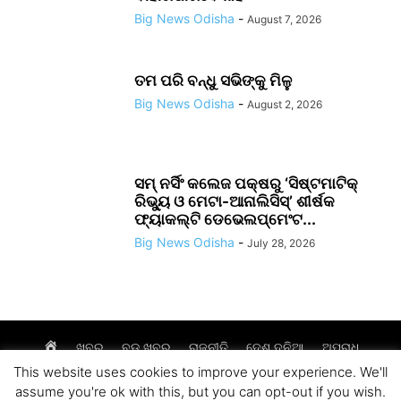
Big News Odisha
-
August 7, 2026
ତମ ପରି ବନ୍ଧୁ ସଭିଙ୍କୁ ମିଳୁ
Big News Odisha
-
August 2, 2026
ସମ୍ ନର୍ସିଂ କଲେଜ ପକ୍ଷରୁ ‘ସିଷ୍ଟମାଟିକ୍
ରିଭ୍ୟୁ ଓ ମେଟା-ଆନାଲିସିସ୍‌’ ଶୀର୍ଷକ
ଫ୍ୟାକଲ୍ଟି ଡେଭେଲପ୍‌ମେଂଟ...
Big News Odisha
-
July 28, 2026
Home
ଖବର
ବଡ଼ ଖବର
ରାଜନୀତି
ଦେଶ ଦୁନିଆ
ଅପରାଧ
This website uses cookies to improve your experience. We'll
ଆମ ସମାଜ
ଜୀବନଚର୍ଯ୍ୟା
assume you're ok with this, but you can opt-out if you wish.