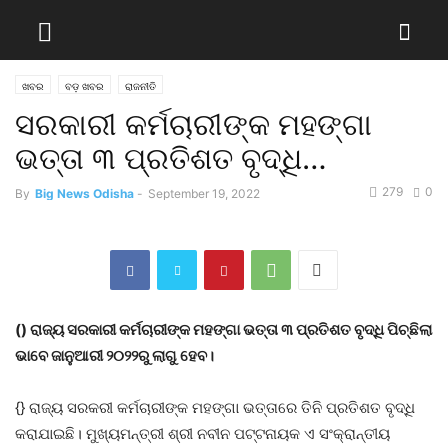
ଖବର
ବଡ଼ ଖବର
ରାଜନୀତି
ସରକାରୀ କର୍ମଚାରୀଙ୍କ ମହଙ୍ଗା
ଭତ୍ତା ୩ ପ୍ରତିଶତ ବୃଦ୍ଧି…
279
0
By
Big News Odisha
-
September 19, 2022
() ରାଜ୍ୟ ସରକାରୀ କର୍ମଚାରୀଙ୍କ ମହଙ୍ଗା ଭତ୍ତା ୩ ପ୍ରତିଶତ ବୃଦ୍ଧି
ପିଚ୍ଛିଲା
ଭାବେ ଜାନୁଆରୀ ୨୦୨୨ରୁ ଲାଗୁ ହେବ।
{} ରାଜ୍ୟ ସରକରୀ କର୍ମଚାରୀଙ୍କ ମହଙ୍ଗା ଭତ୍ତାରେ ତିନି ପ୍ରତିଶତ ବୃଦ୍ଧି
କରାଯାଇଛି। ମୁଖ୍ୟମନ୍ତ୍ରୀ ଶ୍ରୀ ନବୀନ ପଟ୍ଟନାୟକ ଏ ସଂକ୍ରାନ୍ତୀୟ