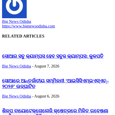
Big News Odisha
https://www.bignewsodisha.com
RELATED ARTICLES
ସୋଆର ସବୁ କ୍ୟାମ୍ପସ ହେବ ସବୁଜ କ୍ୟାମ୍ପସ: କୁଳପତି
Big News Odisha
-
August 7, 2026
ସୋଆରେ ଆନ୍ତର୍ଜାତୀୟ ସମ୍ମିଳନୀ ‘ଆଇସିସିଏମ୍‌ଇଏସ୍‌ଏଚ୍‌–
୨୦୨୬’ ଉଦ୍‌ଘାଟିତ
Big News Odisha
-
August 6, 2026
ଶିଳ୍ପ ବାୟୋଟେକ୍ନୋଲୋଜି କ୍ଷେତ୍ରରେ ମିଳିତ ଗବେଷଣା