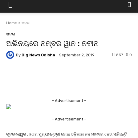
Home
ଖବର
ଖବର
ଅଭିନୟରେ ନମ୍ବର ୱାନ : ନବୀନ
By
Big News Odisha
837
0
September 2, 2019
Facebook
Twitter
Pinterest
- Advertisement -
- Advertisement -
ଭୁବନେଶ୍ୱର : ୫ଥର ମୁଖ୍ୟମନ୍ତ୍ରୀ ହୋଇ ଓଡ଼ିଶାର ଜନ ମାନସର ନେତା ସାଜିଛନ୍ତି