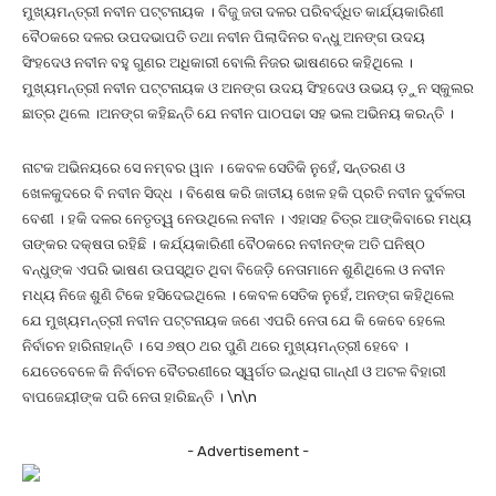
ମୁଖ୍ୟମନ୍ତ୍ରୀ ନବୀନ ପଟ୍ଟନାୟକ । ବିଜୁ ଜତା ଦଳର ପରିବର୍ଦ୍ଧିତ କାର୍ଯ୍ୟକାରିଣୀ
ବୈଠକରେ ଦଳର ଉପଦଭାପତି ତଥା ନବୀନ ପିଲାଦିନର ବନ୍ଧୁ ଅନଙ୍ଗ ଉଦୟ
ସିଂହଦେଓ ନବୀନ ବହୁ ଗୁଣର ଅଧିକାରୀ ବୋଲି ନିଜର ଭାଷଣରେ କହିଥିଲେ ।
ମୁଖ୍ୟମନ୍ତ୍ରୀ ନବୀନ ପଟ୍ଟନାୟକ ଓ ଅନଙ୍ଗ ଉଦୟ ସିଂହଦେଓ ଉଭୟ ଡ଼ୁନ ସ୍କୁଲର
ଛାତ୍ର ଥିଲେ ।ଅନଙ୍ଗ କହିଛନ୍ତି ଯେ ନବୀନ ପାଠପଢା ସହ ଭଲ ଅଭିନୟ କରନ୍ତି ।
ନାଟକ ଅଭିନୟରେ ସେ ନମ୍ବର ୱାନ । କେବଳ ସେତିକି ନୁହେଁ, ସନ୍ତରଣ ଓ
ଖେଳକୁଦରେ ବି ନବୀନ ସିଦ୍ଧ । ବିଶେଷ କରି ଜାତୀୟ ଖେଳ ହକି ପ୍ରତି ନବୀନ ଦୁର୍ବଳତା
ବେଶୀ । ହକି ଦଳର ନେତୃତ୍ୱ ନେଉଥିଲେ ନବୀନ । ଏହାସହ ଚିତ୍ର ଆଙ୍କିବାରେ ମଧ୍ୟ
ତାଙ୍କର ଦକ୍ଷତା ରହିଛି । କର୍ଯ୍ୟକାରିଣୀ ବୈଠକରେ ନବୀନଙ୍କ ଅତି ଘନିଷ୍ଠ
ବନ୍ଧୁଙ୍କ ଏପରି ଭାଷଣ ଉପସ୍ଥିତ ଥିବା ବିଜେଡ଼ି ନେତାମାନେ ଶୁଣିଥିଲେ ଓ ନବୀନ
ମଧ୍ୟ ନିଜେ ଶୁଣି ଟିକେ ହସିଦେଇଥିଲେ । କେବଳ ସେତିକ ନୁହେଁ, ଅନଙ୍ଗ କହିଥିଲେ
ଯେ ମୁଖ୍ୟମନ୍ତ୍ରୀ ନବୀନ ପଟ୍ଟନାୟକ ଜଣେ ଏପରି ନେତା ଯେ କି କେବେ ହେଲେ
ନିର୍ବାଚନ ହାରିନାହାନ୍ତି । ସେ ୬ଷ୍ଠ ଥର ପୁଣି ଥରେ ମୁଖ୍ୟମନ୍ତ୍ରୀ ହେବେ ।
ଯେତେବେଳେ କି ନିର୍ବାଚନ ବୈତରଣୀରେ ସ୍ୱର୍ଗତ ଇନ୍ଧିରା ଗାନ୍ଧୀ ଓ ଅଟଳ ବିହାରୀ
ବାପଜେୟୀଙ୍କ ପରି ନେତା ହାରିଛନ୍ତି । \n\n
- Advertisement -