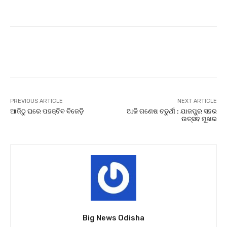
Facebook
Twitter
Pinterest
PREVIOUS ARTICLE
NEXT ARTICLE
ଆଜିଠୁ ଘରେ ପହଞ୍ଚିବ ବିଜେଡ଼ି
ଆଜି ଗଣେଷ ଚତୁର୍ଥୀ : ଯାଜପୁର ସହର
ଉତ୍ସବ ମୁଖର
Big News Odisha