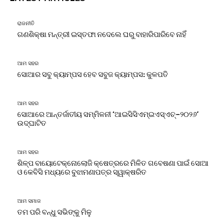
ରାଜନୀତି
ଗଣଶିକ୍ଷା ମନ୍ତ୍ରୀ ଇସ୍ତଫା ନଦେଲେ ଘରୁ ବାହାରିପାରିବେ ନାହିଁ
ଆମ ସହର
ସୋଆର ସବୁ କ୍ୟାମ୍ପସ ହେବ ସବୁଜ କ୍ୟାମ୍ପସ: କୁଳପତି
ଆମ ସହର
ସୋଆରେ ଆନ୍ତର୍ଜାତୀୟ ସମ୍ମିଳନୀ ‘ଆଇସିସିଏମ୍‌ଇଏସ୍‌ଏଚ୍‌–୨୦୨୬’
ଉଦ୍‌ଘାଟିତ
ଆମ ସହର
ଶିଳ୍ପ ବାୟୋଟେକ୍ନୋଲୋଜି କ୍ଷେତ୍ରରେ ମିଳିତ ଗବେଷଣା ପାଇଁ ସୋଆ
ଓ କେବିସି ମଧ୍ୟରେ ବୁଝାମଣାପତ୍ର ସ୍ୱାକ୍ଷରିତ
ଆମ ସମାଜ
ତମ ପରି ବନ୍ଧୁ ସଭିଙ୍କୁ ମିଳୁ