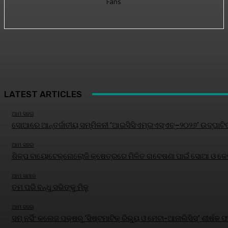
Fans
LATEST ARTICLES
ଆମ ସହର
ସୋଆରେ ଆନ୍ତର୍ଜାତୀୟ ସମ୍ମିଳନୀ ‘ଆଇସିସିଏମ୍‌ଇଏସ୍‌ଏଚ୍‌–୨୦୨୬’ ଉଦ୍‌ଘାଟି
ଆମ ସହର
ଶିଳ୍ପ ବାୟୋଟେକ୍ନୋଲୋଜି କ୍ଷେତ୍ରରେ ମିଳିତ ଗବେଷଣା ପାଇଁ ସୋଆ ଓ କେବି
ଆମ ସମାଜ
ତମ ପରି ବନ୍ଧୁ ସଭିଙ୍କୁ ମିଳୁ
ଆମ ସହର
ସମ୍ ନର୍ସିଂ କଲେଜ ପକ୍ଷରୁ ‘ସିଷ୍ଟମାଟିକ୍ ରିଭ୍ୟୁ ଓ ମେଟା-ଆନାଲିସିସ୍‌’ ଶୀର