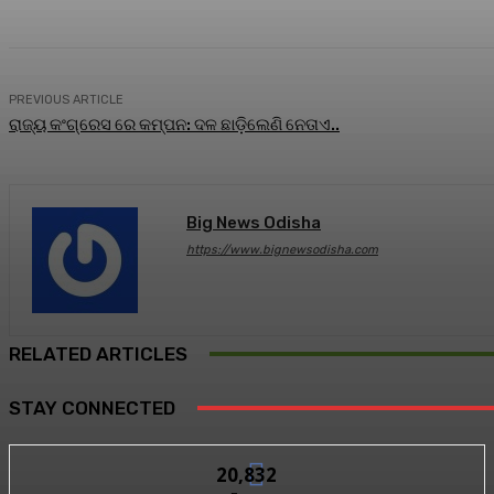
PREVIOUS ARTICLE
ରାଜ୍ୟ କଂଗ୍ରେସ ରେ କମ୍ପନ: ଦଳ ଛାଡ଼ିଲେଣି ନେତାଏ..
Big News Odisha
https://www.bignewsodisha.com
RELATED ARTICLES
STAY CONNECTED
20,832