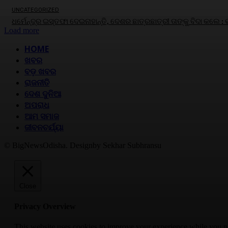
UNCATEGORIZED
ଧର୍ମେନ୍ଦ୍ର ଇସ୍ତଫା ଦେଇନାହାନ୍ତି, ଦେଶର ଛାତ୍ରଛାତ୍ରୀ ତାଙ୍କୁ ବିଦା କଲେ :
Load more
HOME
ଖବର
ବଡ଼ ଖବର
ରାଜନୀତି
ଦେଶ ଦୁନିଆ
ଅପରାଧ
ଆମ ସମାଜ
ଜୀବନଚର୍ଯ୍ୟା
© BigNewsOdisha. Designby Sekhar Subhransu
Close
Privacy Overview
This website uses cookies to improve your experience while you nav