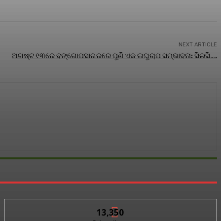
NEXT ARTICLE
ଅଗଷ୍ଟ ୧୩ରେ ବଙ୍ଗୋପସାଗରରେ ପୁଣି ଏକ ଲଘୁଚାପ ସମ୍ଭାବନା: ସିଇସି….
13,350