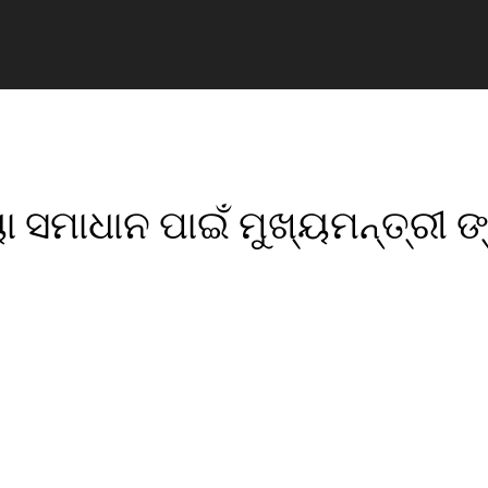
 ସମାଧାନ ପାଇଁ ମୁଖ୍ୟମନ୍ତ୍ରୀ ଙ୍
pp