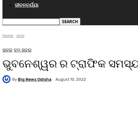
ଜୀବନଚର୍ଯ୍ୟା
Home
ଖବର
ଖବର
ବଡ଼ ଖବର
ଭୁବନେଶ୍ୱର ର ଟ୍ରାଫିକ ସମସ୍ୟା
By
Big News Odisha
August 10, 2022
Facebook
Twitter
Pinterest
WhatsA