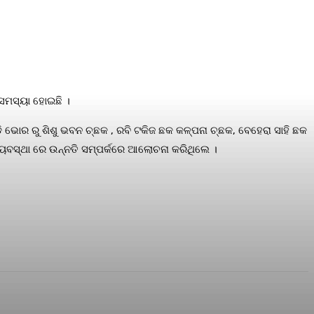
ୟ ସମସ୍ୟା ହୋଇଛି ।
ି ଭୋର ରୁ ଶିଶୁ ଭବନ ଚ୍ଛକ , ରବି ଟକିଜ ଛକ କଳ୍ପନା ଚ୍ଛକ, ବେହେରା ସାହି ଛକ
୍ୟବସ୍ଥା ରେ ଉନ୍ନତି ସମ୍ପର୍କରେ ଆଲୋଚନା କରିଥିଲେ ।