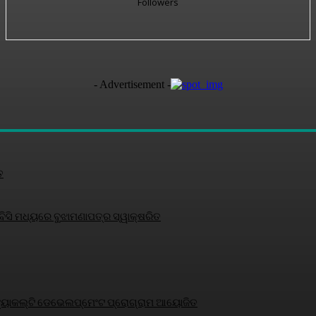
Followers
- Advertisement -
ତ
ସି ମଧ୍ୟରେ ବୁଝାମଣାପତ୍ର ସ୍ୱାକ୍ଷରିତ
୍ଷକ ଫ୍ୟାକଲ୍ଟି ଡେଭେଲପ୍‌ମେଂଟ ପ୍ରୋଗ୍ରାମ ଆୟୋଜିତ