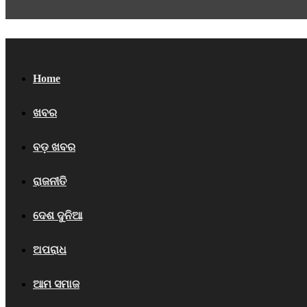
Home
ଖବର
ବଡ଼ ଖବର
ରାଜନୀତି
ଦେଶ ଦୁନିଆ
ଅପରାଧ
ଆମ ସମାଜ