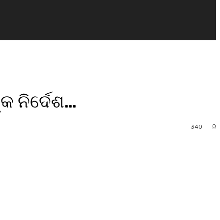
କ ନିର୍ଦେଶ…
0
340