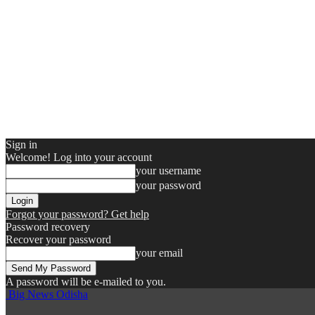
Sign in
Welcome! Log into your account
your username
your password
Forgot your password? Get help
Password recovery
Recover your password
your email
A password will be e-mailed to you.
Big News Odisha