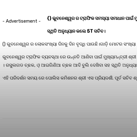
{} ଭୁବନେଶ୍ୱର ର ଟ୍ରାଫିକ ସମସ୍ୟା ସମାଧାନ ପାଇଁ ମୁ
- Advertisement -
ସ୍ଥିତି ଅନୁଧ୍ୟାନ କଲେ 5T ସଚିବ।
() ଭୁବନେଶ୍ୱର ର ଲୋକସଂଖ୍ୟା ଦିନକୁ ଦିନ ବୃଦ୍ଧି ପାଉଛି।ଗାଡ଼ି ମୋଟର ସଂଖ୍ୟା 
ଭୁବନେଶ୍ୱର ଟ୍ରାଫିକ ବ୍ୟବସ୍ଥା ରେ ଉନ୍ନତି ଆଣିବା ପାଇଁ ମୁଖ୍ୟମନ୍ତ୍ରୀ ଶ୍ର
। ରସୁଲଗଡ ଚ୍ଛକ, ଓ଼ ଆଇଗିଣିଆ ଚ୍ଛକ ଆଦି ବୁଲି ଦେଖିବା ସହ ସ୍ଥିତି ଅନୁଧ୍
ଏହି ପରିଦର୍ଶନ ସମୟ ରେ ପୋଲିସ କମିଶନର ଶ୍ରୀ ଏସ ପ୍ରିୟଦର୍ଶୀ. ପୂର୍ତ ସଚିବ 
Share
Facebook
Twitter
Pin