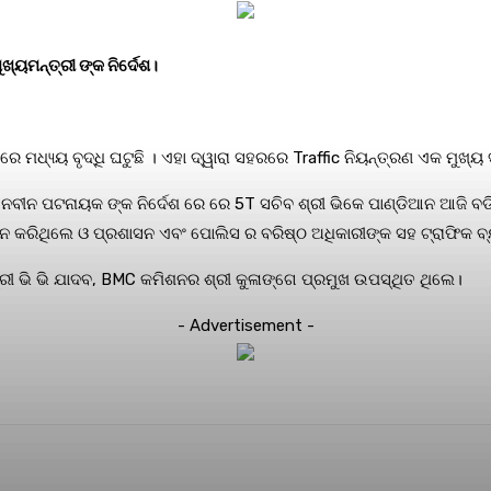
ଖ୍ୟମନ୍ତ୍ରୀ ଙ୍କ ନିର୍ଦେଶ।
ରେ ମଧ୍ୟ୍ୟ ବୃଦ୍ଧି ଘଟୁଛି । ଏହା ଦ୍ୱାରା ସହରରେ Traffic ନିୟନ୍ତ୍ରଣ ଏକ ମୁଖ୍
ୀ ନବୀନ ପଟନାୟକ ଙ୍କ ନିର୍ଦେଶ ରେ ରେ 5T ସଚିବ ଶ୍ରୀ ଭିକେ ପାଣ୍ଡିଆନ ଆଜି ବଡ
ୟାନ କରିଥିଲେ ଓ ପ୍ରଶାସନ ଏବଂ ପୋଲିସ ର ବରିଷ୍ଠ ଅଧିକାରୀଙ୍କ ସହ ଟ୍ରାଫିକ ବ
ଶ୍ରୀ ଭି ଭି ଯାଦବ, BMC କମିଶନର ଶ୍ରୀ କୁଳାଙ୍ଗେ ପ୍ରମୁଖ ଉପସ୍ଥିତ ଥିଲେ।
- Advertisement -
terest
WhatsApp